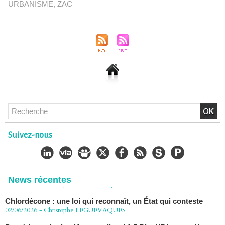
URBANISME
,
ZAC
Chlordécone : un non-lieu confirmé, la bataille se déplace
vers la Cour de cassation
30/06/2026
-
Christophe LEGUEVAQUES
Suivez-nous
CHLORDÉCONE Déclaration de Me Christophe
LÈGUEVAQUES (CLE), avocat de parties civiles, après la
décision de confirmation du non-lieu
22/06/2026
-
Christophe LEGUEVAQUES
News récentes
Chlordécone : une loi qui reconnaît, un État qui conteste
02/06/2026
-
Christophe LEGUEVAQUES
Procédure pénale - Moteurs diesel 1.5 BlueHDi : complément
de plainte contre le Groupe STELLANTIS