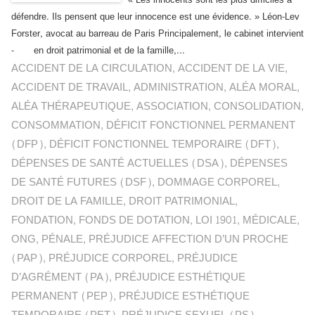
« Les innocents sont les plus difficiles à
défendre. Ils pensent que leur innocence est une évidence. » Léon-Lev
Forster, avocat au barreau de Paris Principalement, le cabinet intervient
- en droit patrimonial et de la famille,...
ACCIDENT DE LA CIRCULATION
,
ACCIDENT DE LA VIE
,
ACCIDENT DE TRAVAIL
,
ADMINISTRATION
,
ALÉA MORAL
,
ALÉA THÉRAPEUTIQUE
,
ASSOCIATION
,
CONSOLIDATION
,
CONSOMMATION
,
DÉFICIT FONCTIONNEL PERMANENT
(DFP)
,
DÉFICIT FONCTIONNEL TEMPORAIRE (DFT)
,
DÉPENSES DE SANTÉ ACTUELLES (DSA)
,
DÉPENSES
DE SANTÉ FUTURES (DSF)
,
DOMMAGE CORPOREL
,
DROIT DE LA FAMILLE
,
DROIT PATRIMONIAL
,
FONDATION
,
FONDS DE DOTATION
,
LOI 1901
,
MÉDICALE
,
ONG
,
PÉNALE
,
PRÉJUDICE AFFECTION D’UN PROCHE
(PAP)
,
PRÉJUDICE CORPOREL
,
PRÉJUDICE
D’AGRÉMENT (PA)
,
PRÉJUDICE ESTHÉTIQUE
PERMANENT (PEP)
,
PRÉJUDICE ESTHÉTIQUE