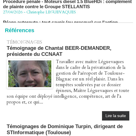
27/04/2026
-
Christophe LEGUEVAQUES
Péage autoroute : tout savoir (ou presque) sur l'action
collective ouverte le 2 avril
07/04/2026
-
Christophe LEGUEVAQUES
Références
TÉMOIGNAGES
Témoignage de Chantal BEER-DEMANDER,
présidente du CCNAAT
Travailler avec maître Léguevaques
dans le cadre de la privatisation de la
gestion de l‘aéroport de Toulouse-
Blagnac est un réel plaisir. Dans les
tempêtes soulevées par ce dossier
épineux, Maître Léguevaques et toute
son équipe ont déployé intelligence, compétence, art de l’a
propos et, ce qui...
Témoignages de Dominique Turpin, dirigeant de
STInformatique (Toulouse)