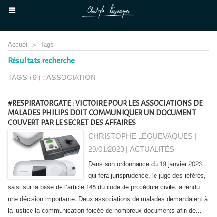
Accueil
>
Tags
Résultats recherche
TAGS (9) : ASSOCIATION
#RESPIRATORGATE : VICTOIRE POUR LES ASSOCIATIONS DE
MALADES PHILIPS DOIT COMMUNIQUER UN DOCUMENT
COUVERT PAR LE SECRET DES AFFAIRES
CHRISTOPHE LEGUEVAQUES |
20/01/2023
|
ACTUALITÉS
Dans son ordonnance du 19 janvier 2023
qui fera jurisprudence, le juge des référés,
saisi sur la base de l’article 145 du code de procédure civile, a rendu
une décision importante. Deux associations de malades demandaient à
la justice la communication forcée de nombreux documents afin de...