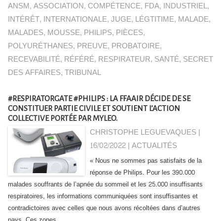
ANSM
,
ASSOCIATION
,
COMPÉTENCE
,
FDA
,
INDUSTRIEL
,
INTÉRÊT
,
INTERNATIONALE
,
JUGE
,
LÉGTITIME
,
MALADE
,
MALADES
,
MOUSSE
,
PHILIPS
,
PIÈCES
,
POLYURÉTHANES
,
PREUVE
,
PROBATOIRE
,
RECEVABILITÉ
,
RÉFÉRÉ
,
RESPIRATEUR
,
SANTÉ
,
SECRET
DES AFFAIRES
,
TRIBUNAL
#RESPIRATORGATE #PHILIPS : LA FFAAIR DÉCIDE DE SE
CONSTITUER PARTIE CIVILE ET SOUTIENT L’ACTION
COLLECTIVE PORTÉE PAR MYLEO.
CHRISTOPHE LEGUEVAQUES |
16/02/2022
|
ACTUALITÉS
« Nous ne sommes pas satisfaits de la
réponse de Philips. Pour les 390.000
malades souffrants de l’apnée du sommeil et les 25.000 insuffisants
respiratoires, les informations communiquées sont insuffisantes et
contradictoires avec celles que nous avons récoltées dans d’autres
pays. Ces zones...