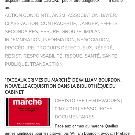
dispositif contraceptif ESSURE peut-il être dangereux ? Il existe
un...
ACTION CONJOINTE
,
ANSM
,
ASSOCIATION
,
BAYER
,
CLASS-ACTION
,
CONTRACEPTIF
,
DANGER
,
EFFETS
SECONDAIRES
,
ESSURE
,
GROUPE
,
IMPLANT
,
INDEMNISATION
,
INFORMATION
,
NÉGOCIATION
,
PROCÉDURE
,
PRODUITS DÉFECTUEUX
,
RÉFÉRÉ
,
RESIST
,
RESPONSABILITÉ
,
RISQUE
,
SANTÉ
,
SANTÉ
PUBLIQUE
,
TRANSACTION
"FACE AUX CRIMES DU MARCHÉ" DE WILLIAM BOURDON,
NOUVELLE ACQUISITION DANS LA BIBLIOTHÈQUE DU
CABINET
CHRISTOPHE LEGUEVAQUES |
03/01/2016
|
RESSOURCES
DOCUMENTAIRES
Face aux crimes du marché Quelles
armes juridiques pour les citoyen par William Bourdon, avocat (Préface