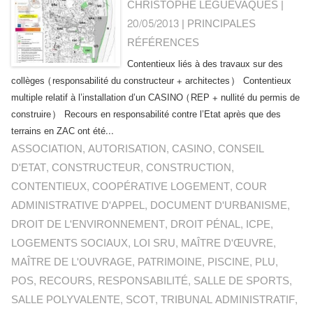
CHRISTOPHE LEGUEVAQUES |
20/05/2013
|
PRINCIPALES
RÉFÉRENCES
Contentieux liés à des travaux sur des
collèges (responsabilité du constructeur + architectes) Contentieux
multiple relatif à l’installation d’un CASINO (REP + nullité du permis de
construire) Recours en responsabilité contre l’Etat après que des
terrains en ZAC ont été...
ASSOCIATION
,
AUTORISATION
,
CASINO
,
CONSEIL
D'ETAT
,
CONSTRUCTEUR
,
CONSTRUCTION
,
CONTENTIEUX
,
COOPÉRATIVE LOGEMENT
,
COUR
ADMINISTRATIVE D'APPEL
,
DOCUMENT D'URBANISME
,
DROIT DE L'ENVIRONNEMENT
,
DROIT PÉNAL
,
ICPE
,
LOGEMENTS SOCIAUX
,
LOI SRU
,
MAÎTRE D'ŒUVRE
,
MAÎTRE DE L'OUVRAGE
,
PATRIMOINE
,
PISCINE
,
PLU
,
POS
,
RECOURS
,
RESPONSABILITÉ
,
SALLE DE SPORTS
,
SALLE POLYVALENTE
,
SCOT
,
TRIBUNAL ADMINISTRATIF
,