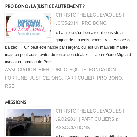
PRO BONO : LA JUSTICE AUTREMENT ?
CHRISTOPHE LEGUEVAQUES |
10/05/2014
|
PRO BONO
« La gloire d'un bon avocat consiste à
gagner de mauvais procès. » — Honoré de
Balzac « On peut être happé par l’argent, qui est un mauvais maître,
mais on peut aussi éviter de renier son idéal. » — Jean-Pierre Mignard
avocat au barreau de Paris. ...
ASSOCIATION
,
BIEN PUBLIC
,
ÉQUITÉ
,
FONDATION
,
FORTUNE
,
JUSTICE
,
ONG
,
PARTICULIER
,
PRO BONO
,
RSE
MISSIONS
CHRISTOPHE LEGUEVAQUES |
19/02/2014
|
PARTICULIERS &
ASSOCIATIONS