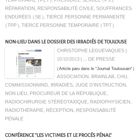
TEMPORAIRE (PET)
,
PRÉJUDICE SEXUEL (PS)
,
RÉPARATION
,
RESPONSABILITÉ CIVILE
,
SOUFFRANCES
ENDURÉES (SE)
,
TIERCE PERSONNE PERMANENTE
(TPP)
,
TIERCE PERSONNE TEMPORAIRE (TPT)
NON-LIEU DANS LE DOSSIER DES IRRADIÉS DE TOULOUSE
CHRISTOPHE LEGUEVAQUES |
10/10/2013
|
... DE PRESSE
(Article paru dans le "Journal Toulousain")
ASSOCIATION
,
BRAINLAB
,
CHU
,
COMMISSIONNING
,
IRRADIÉS
,
JUGE D'INSTRUCTION
,
NON LIEU
,
PROCUREUR DE LA RÉPUBLIQUE
,
RADIOCHIRURGIE STÉRÉOTAXIQUE
,
RADIOPHYSICIEN
,
RADIOTHÉRAPIE
,
RÉCEPTION
,
RESPONSABILITÉ
PÉNALE
CONFÉRENCE "LES VICTIMES ET LE PROCÉS PÉNAL"