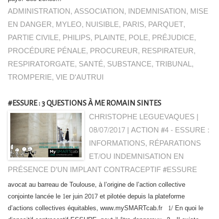
ADMINISTRATION
,
ASSOCIATION
,
INDEMNISATION
,
MISE
EN DANGER
,
MYLEO
,
NUISIBLE
,
PARIS
,
PARQUET
,
PARTIE CIVILE
,
PHILIPS
,
PLAINTE
,
POLE
,
PRÉJUDICE
,
PROCÉDURE PÉNALE
,
PROCUREUR
,
RESPIRATEUR
,
RESPIRATORGATE
,
SANTÉ
,
SUBSTANCE
,
TRIBUNAL
,
TROMPERIE
,
VIE D'AUTRUI
#ESSURE : 3 QUESTIONS À ME ROMAIN SINTES
CHRISTOPHE LEGUEVAQUES |
08/07/2017
|
ACTION #4 - ESSURE :
INFORMATIONS, RÉPARATIONS
ET/OU INDEMNISATION EN
PRÉSENCE D'UN IMPLANT CONTRACEPTIF #ESSURE
avocat au barreau de Toulouse, à l’origine de l’action collective
conjointe lancée le 1er juin 2017 et pilotée depuis la plateforme
d’actions collectives équitables, www.mySMARTcab.fr 1/ En quoi le