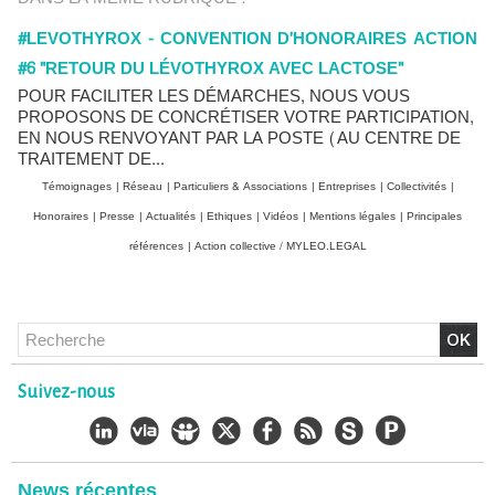
#LEVOTHYROX - CONVENTION D'HONORAIRES ACTION
#6 "RETOUR DU LÉVOTHYROX AVEC LACTOSE"
POUR FACILITER LES DÉMARCHES, NOUS VOUS
PROPOSONS DE CONCRÉTISER VOTRE PARTICIPATION,
EN NOUS RENVOYANT PAR LA POSTE (AU CENTRE DE
TRAITEMENT DE...
Témoignages
|
Réseau
|
Particuliers & Associations
|
Entreprises
|
Collectivités
|
Honoraires
|
Presse
|
Actualités
|
Ethiques
|
Vidéos
|
Mentions légales
|
Principales
références
|
Action collective / MYLEO.LEGAL
Chlordécone : un non-lieu confirmé, la bataille se déplace
vers la Cour de cassation
30/06/2026
-
Christophe LEGUEVAQUES
Suivez-nous
CHLORDÉCONE Déclaration de Me Christophe
LÈGUEVAQUES (CLE), avocat de parties civiles, après la
décision de confirmation du non-lieu
22/06/2026
-
Christophe LEGUEVAQUES
News récentes