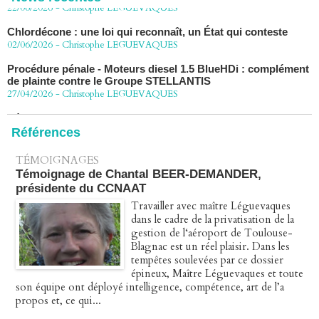
Chlordécone : une loi qui reconnaît, un État qui conteste
02/06/2026
-
Christophe LEGUEVAQUES
Procédure pénale - Moteurs diesel 1.5 BlueHDi : complément
de plainte contre le Groupe STELLANTIS
27/04/2026
-
Christophe LEGUEVAQUES
Péage autoroute : tout savoir (ou presque) sur l'action
collective ouverte le 2 avril
07/04/2026
-
Christophe LEGUEVAQUES
Références
TÉMOIGNAGES
Témoignage de Chantal BEER-DEMANDER,
présidente du CCNAAT
Travailler avec maître Léguevaques
dans le cadre de la privatisation de la
gestion de l‘aéroport de Toulouse-
Blagnac est un réel plaisir. Dans les
tempêtes soulevées par ce dossier
épineux, Maître Léguevaques et toute
son équipe ont déployé intelligence, compétence, art de l’a
propos et, ce qui...