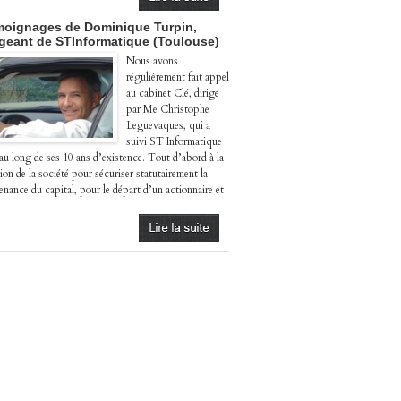
oignages de Dominique Turpin,
igeant de STInformatique (Toulouse)
Nous avons
régulièrement fait appel
au cabinet Clé, dirigé
par Me Christophe
Leguevaques, qui a
suivi ST Informatique
 au long de ses 10 ans d’existence. Tout d’abord à la
ion de la société pour sécuriser statutairement la
enance du capital, pour le départ d’un actionnaire et