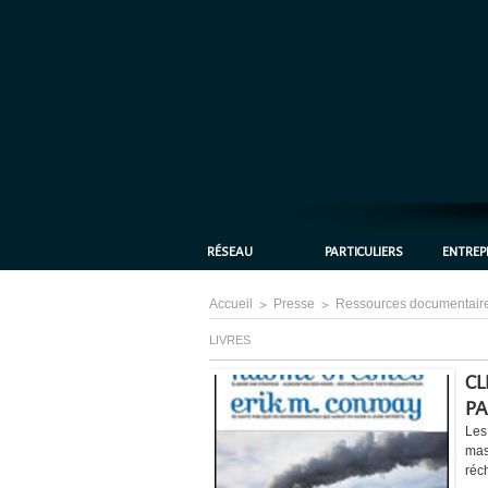
RÉSEAU
PARTICULIERS
ENTREP
Accueil
>
Presse
>
Ressources documentair
LIVRES
CL
P
Les
mas
réc