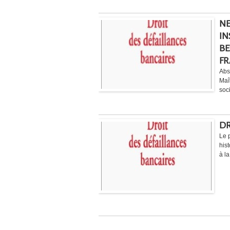
NE
IN
BE
FR
Abs
Maî
soc
DR
Le 
his
à la