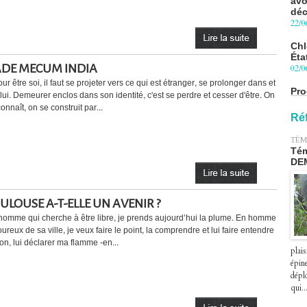
22/0
Chl
Éta
02/0
DE MECUM INDIA
Pro
ur être soi, il faut se projeter vers ce qui est étranger, se prolonger dans et
Blu
 lui. Demeurer enclos dans son identité, c'est se perdre et cesser d'être. On
le 
onnaît, on se construit par...
27/0
Ré
Péa
TÉM
pre
Tém
le 2
DE
07/0
ULOUSE A-T-ELLE UN AVENIR ?
homme qui cherche à être libre, je prends aujourd’hui la plume. En homme
reux de sa ville, je veux faire le point, la comprendre et lui faire entendre
on, lui déclarer ma flamme ‐en...
plais
épin
déplo
qui..