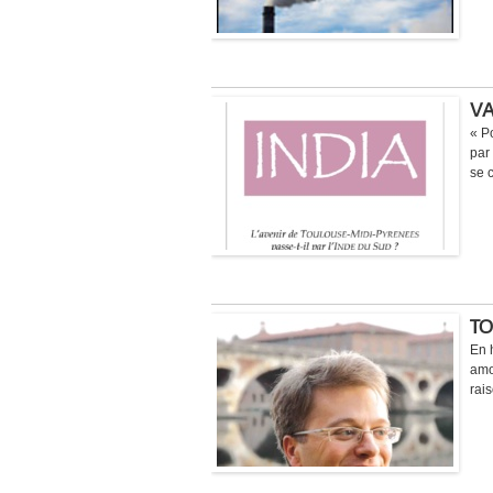
VA
« Po
par
se c
TO
En 
amou
rais