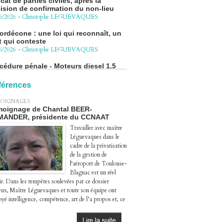
6/2026
-
Christophe LEGUEVAQUES
ordécone : une loi qui reconnaît, un
t qui conteste
6/2026
-
Christophe LEGUEVAQUES
cédure pénale - Moteurs diesel 1.5
eHDi : complément de plainte contre
Groupe STELLANTIS
4/2026
-
Christophe LEGUEVAQUES
férences
ge autoroute : tout savoir (ou
OIGNAGES
sque) sur l'action collective ouverte
oignage de Chantal BEER-
 avril
MANDER, présidente du CCNAAT
4/2026
-
Christophe LEGUEVAQUES
Travailler avec maître
Léguevaques dans le
cadre de la privatisation
de la gestion de
l‘aéroport de Toulouse-
Blagnac est un réel
ir. Dans les tempêtes soulevées par ce dossier
eux, Maître Léguevaques et toute son équipe ont
yé intelligence, compétence, art de l’a propos et, ce
.