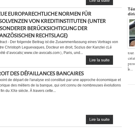
Tém
UE EUROPARECHTLICHE NORMEN FÜR
dir
SOLVENZEN VON KREDITINSTITUTEN (UNTER
SONDERER BERÜCKSICHTIGUNG DER
ANZÖSISCHEN RECHTSLAGE)
tract - Der folgende Beitrag ist die Zusammenfassung eines Vortrags von
tre Christoph Leguevaques, Docteur en droit, Sozius der Kanzlei cLé
iété d’avocats(www.cle-avocats.com), Paris, und...
tout
créat
prov
le...
OIT DES DÉFAILLANCES BANCAIRES
point de départ de l'analyse est constitué par une approche économique et
torique des métiers de la banque, qui ont connu de nombreuses évolutions
 fin du XXe siècle. À travers cette...