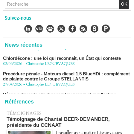
Chlordécone : un non-lieu confirmé, la bataille se déplace
vers la Cour de cassation
30/06/2026
-
Christophe LEGUEVAQUES
Suivez-nous
CHLORDÉCONE Déclaration de Me Christophe
LÈGUEVAQUES (CLE), avocat de parties civiles, après la
décision de confirmation du non-lieu
22/06/2026
-
Christophe LEGUEVAQUES
News récentes
Chlordécone : une loi qui reconnaît, un État qui conteste
02/06/2026
-
Christophe LEGUEVAQUES
Procédure pénale - Moteurs diesel 1.5 BlueHDi : complément
de plainte contre le Groupe STELLANTIS
27/04/2026
-
Christophe LEGUEVAQUES
Péage autoroute : tout savoir (ou presque) sur l'action
collective ouverte le 2 avril
07/04/2026
-
Christophe LEGUEVAQUES
Références
TÉMOIGNAGES
Témoignage de Chantal BEER-DEMANDER,
présidente du CCNAAT
Travailler avec maître Léguevaques