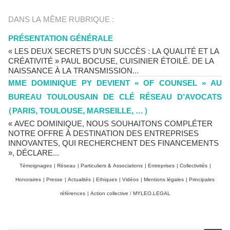
DANS LA MÊME RUBRIQUE :
PRÉSENTATION GÉNÉRALE
« LES DEUX SECRETS D’UN SUCCÈS : LA QUALITÉ ET LA
CRÉATIVITÉ » PAUL BOCUSE, CUISINIER ÉTOILÉ. DE LA
NAISSANCE À LA TRANSMISSION...
MME DOMINIQUE PY DEVIENT « OF COUNSEL » AU
BUREAU TOULOUSAIN DE CLÉ RÉSEAU D’AVOCATS
(PARIS, TOULOUSE, MARSEILLE, …)
« AVEC DOMINIQUE, NOUS SOUHAITONS COMPLÉTER
NOTRE OFFRE À DESTINATION DES ENTREPRISES
INNOVANTES, QUI RECHERCHENT DES FINANCEMENTS
», DÉCLARE...
Témoignages
|
Réseau
|
Particuliers & Associations
|
Entreprises
|
Collectivités
|
Honoraires
|
Presse
|
Actualités
|
Ethiques
|
Vidéos
|
Mentions légales
|
Principales
références
|
Action collective / MYLEO.LEGAL