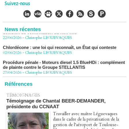
vers la Cour de cassation
Suivez-nous
30/06/2026
-
Christophe LEGUEVAQUES
CHLORDÉCONE Déclaration de Me Christophe
LÈGUEVAQUES (CLE), avocat de parties civiles, après la
décision de confirmation du non-lieu
News récentes
22/06/2026
-
Christophe LEGUEVAQUES
Chlordécone : une loi qui reconnaît, un État qui conteste
02/06/2026
-
Christophe LEGUEVAQUES
Procédure pénale - Moteurs diesel 1.5 BlueHDi : complément
de plainte contre le Groupe STELLANTIS
27/04/2026
-
Christophe LEGUEVAQUES
Péage autoroute : tout savoir (ou presque) sur l'action
collective ouverte le 2 avril
Références
07/04/2026
-
Christophe LEGUEVAQUES
TÉMOIGNAGES
Témoignage de Chantal BEER-DEMANDER,
présidente du CCNAAT
Travailler avec maître Léguevaques
dans le cadre de la privatisation de la
gestion de l‘aéroport de Toulouse-