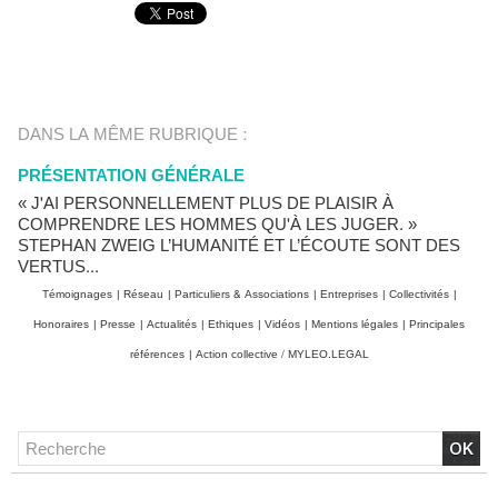
DANS LA MÊME RUBRIQUE :
PRÉSENTATION GÉNÉRALE
« J'AI PERSONNELLEMENT PLUS DE PLAISIR À
COMPRENDRE LES HOMMES QU'À LES JUGER. »
STEPHAN ZWEIG L’HUMANITÉ ET L’ÉCOUTE SONT DES
VERTUS...
Témoignages
|
Réseau
|
Particuliers & Associations
|
Entreprises
|
Collectivités
|
Honoraires
|
Presse
|
Actualités
|
Ethiques
|
Vidéos
|
Mentions légales
|
Principales
références
|
Action collective / MYLEO.LEGAL
Chlordécone : un non-lieu confirmé, la bataille se déplace