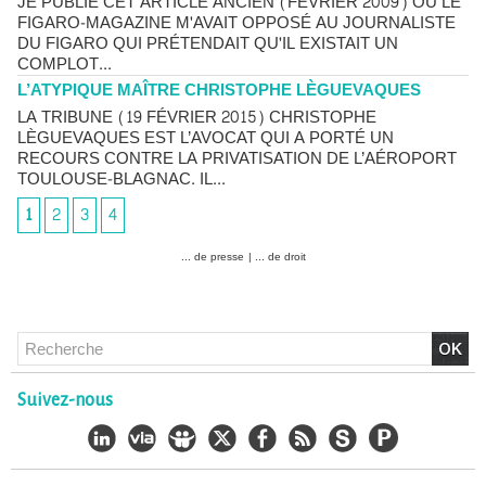
JE PUBLIE CET ARTICLE ANCIEN (FÉVRIER 2009) OÙ LE
FIGARO-MAGAZINE M'AVAIT OPPOSÉ AU JOURNALISTE
DU FIGARO QUI PRÉTENDAIT QU'IL EXISTAIT UN
COMPLOT...
L’ATYPIQUE MAÎTRE CHRISTOPHE LÈGUEVAQUES
LA TRIBUNE (19 FÉVRIER 2015) CHRISTOPHE
LÈGUEVAQUES EST L’AVOCAT QUI A PORTÉ UN
RECOURS CONTRE LA PRIVATISATION DE L’AÉROPORT
TOULOUSE-BLAGNAC. IL...
1
2
3
4
... de presse
|
... de droit
Chlordécone : un non-lieu confirmé, la bataille se déplace
vers la Cour de cassation
30/06/2026
-
Christophe LEGUEVAQUES
Suivez-nous
CHLORDÉCONE Déclaration de Me Christophe
LÈGUEVAQUES (CLE), avocat de parties civiles, après la
décision de confirmation du non-lieu
22/06/2026
-
Christophe LEGUEVAQUES