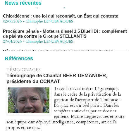
News récentes
Chlordécone : une loi qui reconnaît, un État qui conteste
02/06/2026
-
Christophe LEGUEVAQUES
Procédure pénale - Moteurs diesel 1.5 BlueHDi : complément
de plainte contre le Groupe STELLANTIS
27/04/2026
-
Christophe LEGUEVAQUES
Péage autoroute : tout savoir (ou presque) sur l'action
collective ouverte le 2 avril
07/04/2026
-
Christophe LEGUEVAQUES
Références
TÉMOIGNAGES
Témoignage de Chantal BEER-DEMANDER,
présidente du CCNAAT
Travailler avec maître Léguevaques
dans le cadre de la privatisation de la
gestion de l‘aéroport de Toulouse-
Blagnac est un réel plaisir. Dans les
tempêtes soulevées par ce dossier
épineux, Maître Léguevaques et toute
son équipe ont déployé intelligence, compétence, art de l’a
propos et, ce qui...