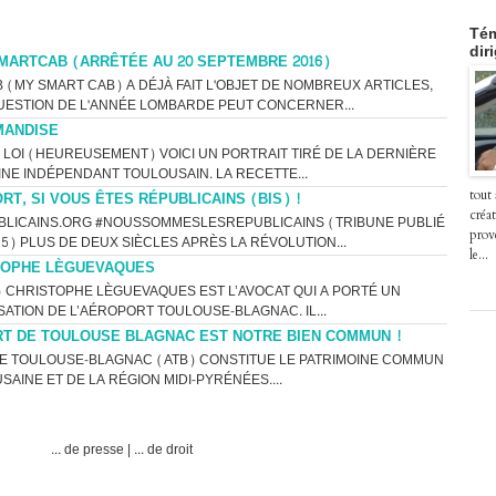
Tém
dir
MARTCAB (ARRÊTÉE AU 20 SEPTEMBRE 2016)
(MY SMART CAB) A DÉJÀ FAIT L'OBJET DE NOMBREUX ARTICLES,
ESTION DE L'ANNÉE LOMBARDE PEUT CONCERNER...
MANDISE
A LOI (HEUREUSEMENT) VOICI UN PORTRAIT TIRÉ DE LA DERNIÈRE
INE INDÉPENDANT TOULOUSAIN. LA RECETTE...
T, SI VOUS ÊTES RÉPUBLICAINS (BIS) !
tout
créat
ICAINS.ORG #NOUSSOMMESLESREPUBLICAINS (TRIBUNE PUBLIÉ
prov
15) PLUS DE DEUX SIÈCLES APRÈS LA RÉVOLUTION...
le...
STOPHE LÈGUEVAQUES
5) CHRISTOPHE LÈGUEVAQUES EST L’AVOCAT QUI A PORTÉ UN
ATION DE L’AÉROPORT TOULOUSE-BLAGNAC. IL...
RT DE TOULOUSE BLAGNAC EST NOTRE BIEN COMMUN !
DE TOULOUSE-BLAGNAC (ATB) CONSTITUE LE PATRIMOINE COMMUN
AINE ET DE LA RÉGION MIDI-PYRÉNÉES....
... de presse
|
... de droit