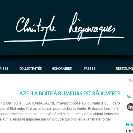
RISES
COLLECTIVITÉS
HONORAIRES
PRESSE
RESSOURC
AZF : LA BOITE À RUMEURS EST RÉOUVERTE
Chl
Sui
bat
vrier 2009) où le FIGARO-MAGAZINE m'avait opposé au journaliste du Figaro
cas
plot d'Etat entre Chirac et Jospin pour cacher la vérité. Et depuis lors, il n'y
30/0
do-révélation alors que la vérité est simple : c'est un accident industriel
e sur la sécurité imposée par un groupe qui privilégie la "shareholder
CH
Ne
Chr
avo