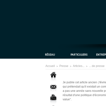
RÉSEAU
PARTICULIERS
ENTREP
Accueil
>
Presse
>
Articles...
>
... de presse
Je publie cet article ancien (fé
qui prétendait qu'il existait un com
a pas une année sans nouvelle pseu
résultat d'une politique d'économi
value".