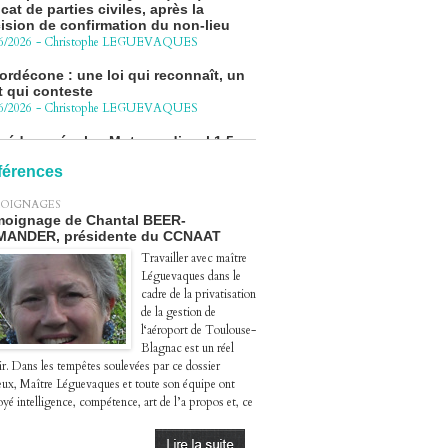
ision de confirmation du non-lieu
6/2026
-
Christophe LEGUEVAQUES
ordécone : une loi qui reconnaît, un
t qui conteste
6/2026
-
Christophe LEGUEVAQUES
cédure pénale - Moteurs diesel 1.5
eHDi : complément de plainte contre
Groupe STELLANTIS
4/2026
-
Christophe LEGUEVAQUES
férences
ge autoroute : tout savoir (ou
OIGNAGES
sque) sur l'action collective ouverte
oignage de Chantal BEER-
 avril
MANDER, présidente du CCNAAT
4/2026
-
Christophe LEGUEVAQUES
Travailler avec maître
Léguevaques dans le
cadre de la privatisation
de la gestion de
l‘aéroport de Toulouse-
Blagnac est un réel
ir. Dans les tempêtes soulevées par ce dossier
eux, Maître Léguevaques et toute son équipe ont
yé intelligence, compétence, art de l’a propos et, ce
.