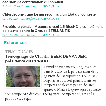
22/06/2026
-
Christophe LEGUEVAQUES
Chlordécone : une loi qui reconnaît, un État qui conteste
02/06/2026
-
Christophe LEGUEVAQUES
Procédure pénale - Moteurs diesel 1.5 BlueHDi : complément
de plainte contre le Groupe STELLANTIS
27/04/2026
-
Christophe LEGUEVAQUES
Péage autoroute : tout savoir (ou presque) sur l'action
Références
collective ouverte le 2 avril
07/04/2026
-
Christophe LEGUEVAQUES
TÉMOIGNAGES
Témoignage de Chantal BEER-DEMANDER,
présidente du CCNAAT
Travailler avec maître Léguevaques
dans le cadre de la privatisation de la
gestion de l‘aéroport de Toulouse-
Blagnac est un réel plaisir. Dans les
tempêtes soulevées par ce dossier
épineux, Maître Léguevaques et toute
son équipe ont déployé intelligence, compétence, art de l’a
propos et, ce qui...