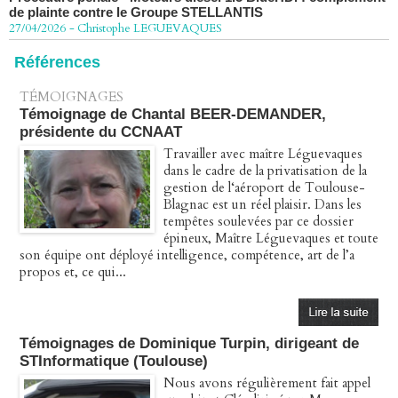
27/04/2026
-
Christophe LEGUEVAQUES
Péage autoroute : tout savoir (ou presque) sur l'action
collective ouverte le 2 avril
Références
07/04/2026
-
Christophe LEGUEVAQUES
TÉMOIGNAGES
Témoignage de Chantal BEER-DEMANDER,
présidente du CCNAAT
Travailler avec maître Léguevaques
dans le cadre de la privatisation de la
gestion de l‘aéroport de Toulouse-
Blagnac est un réel plaisir. Dans les
tempêtes soulevées par ce dossier
épineux, Maître Léguevaques et toute
son équipe ont déployé intelligence, compétence, art de l’a
propos et, ce qui...
Témoignages de Dominique Turpin, dirigeant de
STInformatique (Toulouse)
Nous avons régulièrement fait appel