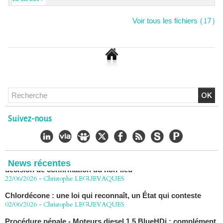
Voir tous les fichiers (17)
Chlordécone : un non-lieu confirmé, la bataille se déplace
vers la Cour de cassation
Suivez-nous
30/06/2026
-
Christophe LEGUEVAQUES
CHLORDÉCONE Déclaration de Me Christophe
LÈGUEVAQUES (CLE), avocat de parties civiles, après la
décision de confirmation du non-lieu
News récentes
22/06/2026
-
Christophe LEGUEVAQUES
Chlordécone : une loi qui reconnaît, un État qui conteste
02/06/2026
-
Christophe LEGUEVAQUES
Procédure pénale - Moteurs diesel 1.5 BlueHDi : complément
de plainte contre le Groupe STELLANTIS