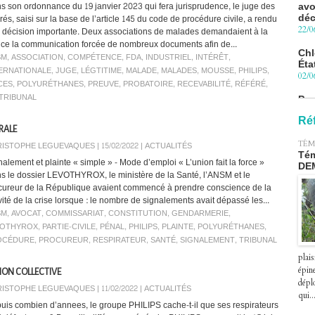
déc
s son ordonnance du 19 janvier 2023 qui fera jurisprudence, le juge des
22/0
rés, saisi sur la base de l’article 145 du code de procédure civile, a rendu
 décision importante. Deux associations de malades demandaient à la
Chl
tice la communication forcée de nombreux documents afin de...
Éta
SM
,
ASSOCIATION
,
COMPÉTENCE
,
FDA
,
INDUSTRIEL
,
INTÉRÊT
,
02/0
ERNATIONALE
,
JUGE
,
LÉGTITIME
,
MALADE
,
MALADES
,
MOUSSE
,
PHILIPS
,
CES
,
POLYURÉTHANES
,
PREUVE
,
PROBATOIRE
,
RECEVABILITÉ
,
RÉFÉRÉ
,
Pro
Blu
TRIBUNAL
le 
27/0
Ré
RALE
Péa
TÉM
ISTOPHE LEGUEVAQUES | 15/02/2022
|
ACTUALITÉS
pre
Tém
nalement et plainte « simple » - Mode d’emploi « L’union fait la force »
le 2
DE
s le dossier LEVOTHYROX, le ministère de la Santé, l’ANSM et le
07/0
cureur de la République avaient commencé à prendre conscience de la
vité de la crise lorsque : le nombre de signalements avait dépassé les...
SM
,
AVOCAT
,
COMMISSARIAT
,
CONSTITUTION
,
GENDARMERIE
,
VOTHYROX
,
PARTIE-CIVILE
,
PÉNAL
,
PHILIPS
,
PLAINTE
,
POLYURÉTHANES
,
OCÉDURE
,
PROCUREUR
,
RESPIRATEUR
,
SANTÉ
,
SIGNALEMENT
,
TRIBUNAL
plais
épin
TION COLLECTIVE
déplo
ISTOPHE LEGUEVAQUES | 11/02/2022
|
ACTUALITÉS
qui..
uis combien d’annees, le groupe PHILIPS cache-t-il que ses respirateurs