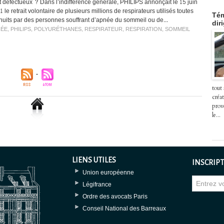
t défectueux ? Dans l’indifférence générale, PHILIPS annonçait le 15 juin
 le retrait volontaire de plusieurs millions de respirateurs utilisés toutes
Tém
 nuits par des personnes souffrant d’apnée du sommeil ou de...
dir
NÉE
,
PHILIPS
,
POLYURÉTHANES
,
RESPIRATEUR
,
RESPIRATION
,
SOMMEIL
tout
créat
prov
le...
LIENS UTILES
INSCRIPT
Union européenne
Légifrance
Ordre des avocats Paris
Conseil National des Barreaux