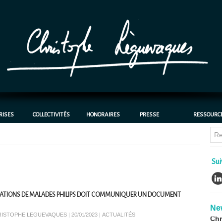
RISES
COLLECTIVITÉS
HONORAIRES
PRESSE
RESSOURC
Chl
Sui
bat
cas
30/0
OCIATIONS DE MALADES PHILIPS DOIT COMMUNIQUER UN DOCUMENT
CH
Ne
Chr
ISTOPHE LEGUEVAQUES | 20/01/2023
|
ACTUALITÉS
avo