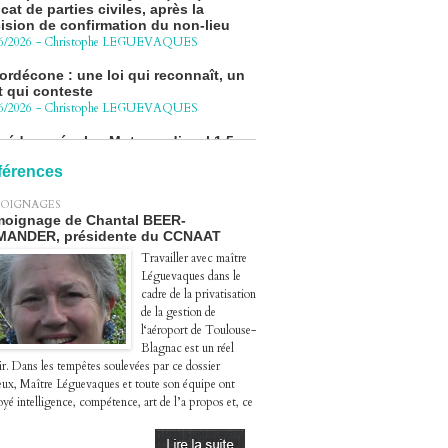
ision de confirmation du non-lieu
6/2026
-
Christophe LEGUEVAQUES
ordécone : une loi qui reconnaît, un
t qui conteste
6/2026
-
Christophe LEGUEVAQUES
cédure pénale - Moteurs diesel 1.5
eHDi : complément de plainte contre
Groupe STELLANTIS
4/2026
-
Christophe LEGUEVAQUES
férences
ge autoroute : tout savoir (ou
OIGNAGES
sque) sur l'action collective ouverte
oignage de Chantal BEER-
 avril
MANDER, présidente du CCNAAT
4/2026
-
Christophe LEGUEVAQUES
Travailler avec maître
Léguevaques dans le
cadre de la privatisation
de la gestion de
l‘aéroport de Toulouse-
Blagnac est un réel
ir. Dans les tempêtes soulevées par ce dossier
eux, Maître Léguevaques et toute son équipe ont
yé intelligence, compétence, art de l’a propos et, ce
.