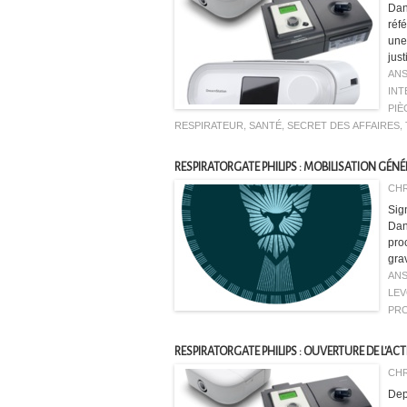
Dan
réfé
une
jus
AN
INT
PIÈ
RESPIRATEUR
,
SANTÉ
,
SECRET DES AFFAIRES
,
RESPIRATORGATE PHILIPS : MOBILISATION GÉNÉ
CHR
Sig
Dan
pro
gra
AN
LE
PR
RESPIRATORGATE PHILIPS : OUVERTURE DE L'AC
CHR
Dep