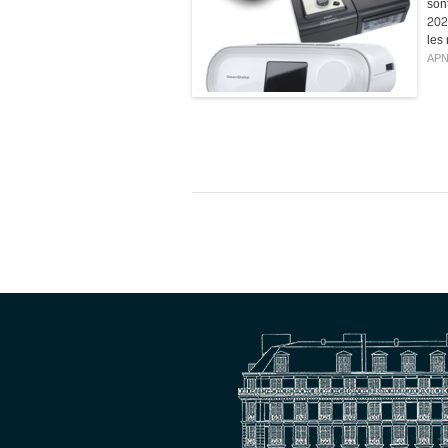
son
2021
les
AP