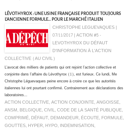
LÉVOTHYROX : UNE USINE FRANÇAISE PRODUIT TOUJOURS
L'ANCIENNE FORMULE... POUR LE MARCHÉ ITALIEN
CHRISTOPHE LEGUEVAQUES |
07/11/2017
|
ACTION #5 -
LEVOTHYROX DU DÉFAUT
D'INFORMATION À L'ACTION
COLLECTIVE (AU CIVIL)
L’avocat des milliers de patients qui ont rejoint l’action collective et
conjointe dans l’affaire du Lévothyrox (1), est furieux. Ce lundi, Me
Christophe Léguevaques peine encore à croire ce que les autorités
italiennes lui ont pourtant confirmé. Contrairement aux déclarations des
laboratoires...
ACTION COLLECTIVE
,
ACTION CONJOINTE
,
ANGOISSE
,
ANSM
,
BELGIQUE
,
CIVIL
,
CODE DE LA SANTÉ PUBLIQUE
,
COMPRIMÉ
,
DÉFAUT
,
DEMANDEUR
,
ÉCOUTE
,
FORMULE
,
GOUTTES
,
HYPER
,
HYPO
,
INDEMNISATION
,