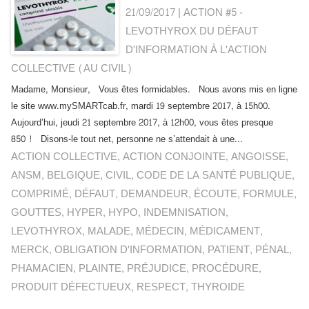
21/09/2017
|
ACTION #5 -
LEVOTHYROX DU DÉFAUT
D'INFORMATION À L'ACTION
COLLECTIVE (AU CIVIL)
Madame, Monsieur, Vous êtes formidables. Nous avons mis en ligne
le site www.mySMARTcab.fr, mardi 19 septembre 2017, à 15h00.
Aujourd’hui, jeudi 21 septembre 2017, à 12h00, vous êtes presque
850 ! Disons-le tout net, personne ne s’attendait à une...
ACTION COLLECTIVE
,
ACTION CONJOINTE
,
ANGOISSE
,
ANSM
,
BELGIQUE
,
CIVIL
,
CODE DE LA SANTÉ PUBLIQUE
,
COMPRIMÉ
,
DÉFAUT
,
DEMANDEUR
,
ÉCOUTE
,
FORMULE
,
GOUTTES
,
HYPER
,
HYPO
,
INDEMNISATION
,
LEVOTHYROX
,
MALADE
,
MÉDECIN
,
MÉDICAMENT
,
MERCK
,
OBLIGATION D'INFORMATION
,
PATIENT
,
PÉNAL
,
PHAMACIEN
,
PLAINTE
,
PRÉJUDICE
,
PROCÉDURE
,
PRODUIT DÉFECTUEUX
,
RESPECT
,
THYROIDE