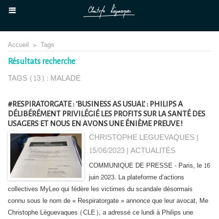
Accueil
>
Tags
Résultats recherche
TAGS (13) : MALADE
#RESPIRATORGATE : ‘BUSINESS AS USUAL’ : PHILIPS A
DÉLIBÉRÉMENT PRIVILÉGIÉ LES PROFITS SUR LA SANTÉ DES
USAGERS ET NOUS EN AVONS UNE ÉNIÈME PREUVE !
CHRISTOPHE LEGUEVAQUES |
15/06/2023
|
ACTUALITÉS
COMMUNIQUE DE PRESSE - Paris, le 16
juin 2023. La plateforme d’actions
collectives MyLeo qui fédère les victimes du scandale désormais
connu sous le nom de « Respiratorgate » annonce que leur avocat, Me
Christophe Lèguevaques (CLE), a adressé ce lundi à Philips une