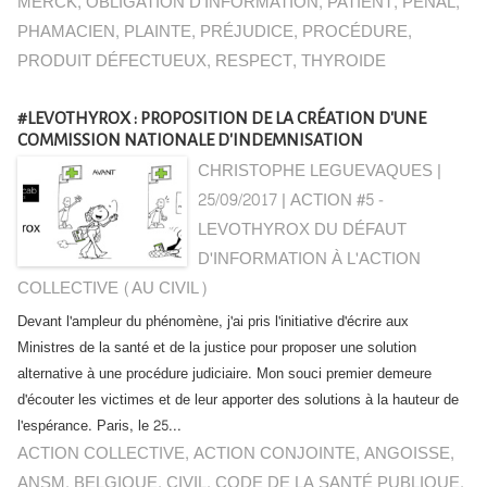
MERCK
,
OBLIGATION D'INFORMATION
,
PATIENT
,
PÉNAL
,
PHAMACIEN
,
PLAINTE
,
PRÉJUDICE
,
PROCÉDURE
,
PRODUIT DÉFECTUEUX
,
RESPECT
,
THYROIDE
#LEVOTHYROX : PROPOSITION DE LA CRÉATION D'UNE
COMMISSION NATIONALE D'INDEMNISATION
CHRISTOPHE LEGUEVAQUES |
25/09/2017
|
ACTION #5 -
LEVOTHYROX DU DÉFAUT
D'INFORMATION À L'ACTION
COLLECTIVE (AU CIVIL)
Devant l'ampleur du phénomène, j'ai pris l'initiative d'écrire aux
Ministres de la santé et de la justice pour proposer une solution
alternative à une procédure judiciaire. Mon souci premier demeure
d'écouter les victimes et de leur apporter des solutions à la hauteur de
l'espérance. Paris, le 25...
ACTION COLLECTIVE
,
ACTION CONJOINTE
,
ANGOISSE
,
ANSM
,
BELGIQUE
,
CIVIL
,
CODE DE LA SANTÉ PUBLIQUE
,