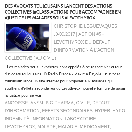
DES AVOCATS TOULOUSAINS LANCENT DES ACTIONS
COLLECTIVES (#CLASS-ACTION) POUR ACCOMPAGNER EN
#JUSTICE LES MALADES SOUS #LEVOTHYROX
CHRISTOPHE LEGUEVAQUES |
19/09/2017
|
ACTION #5 -
LEVOTHYROX DU DÉFAUT
D'INFORMATION À L'ACTION
COLLECTIVE (AU CIVIL)
Les malades sous Levothyrox sont appelés à se rassembler autour
d'avocats toulousains. © Radio France - Maxime Fayolle Un avocat
toulousain lance un site internet pour proposer aux malades qui
souffrent d'effets secondaires du Levothyrox nouvelle formule de saisir
la justice pour se voir...
ANGOISSE
,
ANSM
,
BIG PHARMA
,
CIVILE
,
DÉFAUT
D'INFORMATION
,
EFFETS SECONDAIRES
,
HYPER
,
HYPO
,
INDEMNITÉ
,
INFORMATION
,
LABORATOIRE
,
LEVOTHYROX
,
MALADE
,
MALADIE
,
MÉDICAMENT
,