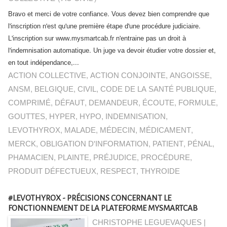
Bravo et merci de votre confiance. Vous devez bien comprendre que
l'inscription n'est qu'une première étape d'une procédure judiciaire.
L'inscription sur www.mysmartcab.fr n'entraine pas un droit à
l'indemnisation automatique. Un juge va devoir étudier votre dossier et,
en tout indépendance,...
ACTION COLLECTIVE
,
ACTION CONJOINTE
,
ANGOISSE
,
ANSM
,
BELGIQUE
,
CIVIL
,
CODE DE LA SANTÉ PUBLIQUE
,
COMPRIMÉ
,
DÉFAUT
,
DEMANDEUR
,
ÉCOUTE
,
FORMULE
,
GOUTTES
,
HYPER
,
HYPO
,
INDEMNISATION
,
LEVOTHYROX
,
MALADE
,
MÉDECIN
,
MÉDICAMENT
,
MERCK
,
OBLIGATION D'INFORMATION
,
PATIENT
,
PÉNAL
,
PHAMACIEN
,
PLAINTE
,
PRÉJUDICE
,
PROCÉDURE
,
PRODUIT DÉFECTUEUX
,
RESPECT
,
THYROIDE
#LEVOTHYROX - PRÉCISIONS CONCERNANT LE
FONCTIONNEMENT DE LA PLATEFORME MYSMARTCAB
CHRISTOPHE LEGUEVAQUES |