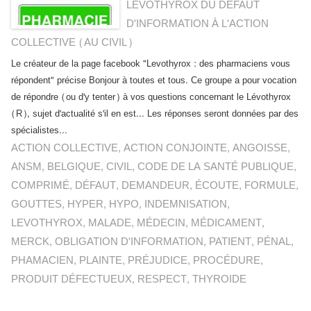
LEVOTHYROX DU DÉFAUT
D'INFORMATION À L'ACTION
COLLECTIVE (AU CIVIL)
Le créateur de la page facebook "Levothyrox : des pharmaciens vous
répondent" précise Bonjour à toutes et tous. Ce groupe a pour vocation
de répondre (ou d'y tenter) à vos questions concernant le Lévothyrox
(R), sujet d'actualité s'il en est... Les réponses seront données par des
spécialistes...
ACTION COLLECTIVE
,
ACTION CONJOINTE
,
ANGOISSE
,
ANSM
,
BELGIQUE
,
CIVIL
,
CODE DE LA SANTÉ PUBLIQUE
,
COMPRIMÉ
,
DÉFAUT
,
DEMANDEUR
,
ÉCOUTE
,
FORMULE
,
GOUTTES
,
HYPER
,
HYPO
,
INDEMNISATION
,
LEVOTHYROX
,
MALADE
,
MÉDECIN
,
MÉDICAMENT
,
MERCK
,
OBLIGATION D'INFORMATION
,
PATIENT
,
PÉNAL
,
PHAMACIEN
,
PLAINTE
,
PRÉJUDICE
,
PROCÉDURE
,
PRODUIT DÉFECTUEUX
,
RESPECT
,
THYROIDE