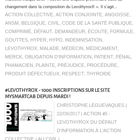
changement dans la composition du Levothyrox® ». Il s’agit...
ACTION COLLECTIVE
,
ACTION CONJOINTE
,
ANGOISSE
,
ANSM
,
BELGIQUE
,
CIVIL
,
CODE DE LA SANTÉ PUBLIQUE
,
COMPRIMÉ
,
DÉFAUT
,
DEMANDEUR
,
ÉCOUTE
,
FORMULE
,
GOUTTES
,
HYPER
,
HYPO
,
INDEMNISATION
,
LEVOTHYROX
,
MALADE
,
MÉDECIN
,
MÉDICAMENT
,
MERCK
,
OBLIGATION D'INFORMATION
,
PATIENT
,
PÉNAL
,
PHAMACIEN
,
PLAINTE
,
PRÉJUDICE
,
PROCÉDURE
,
PRODUIT DÉFECTUEUX
,
RESPECT
,
THYROIDE
#LEVOTHYROX - 1000 INSCRIPTIONS SUR LE SITE
MYSMARTCAB DEPUIS MARDI !
CHRISTOPHE LEGUEVAQUES |
22/09/2017
|
ACTION #5 -
LEVOTHYROX DU DÉFAUT
D'INFORMATION À L'ACTION
COLLECTIVE (AU CIVIL)