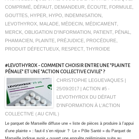
COMPRIMÉ
,
DÉFAUT
,
DEMANDEUR
,
ÉCOUTE
,
FORMULE
,
GOUTTES
,
HYPER
,
HYPO
,
INDEMNISATION
,
LEVOTHYROX
,
MALADE
,
MÉDECIN
,
MÉDICAMENT
,
MERCK
,
OBLIGATION D'INFORMATION
,
PATIENT
,
PÉNAL
,
PHAMACIEN
,
PLAINTE
,
PRÉJUDICE
,
PROCÉDURE
,
PRODUIT DÉFECTUEUX
,
RESPECT
,
THYROIDE
#LEVOTHYROX - COMMENT CHOISIR ENTRE UNE "PLAINTE
PÉNALE" ET UNE "ACTION COLLECTIVE CIVILE" ?
CHRISTOPHE LEGUEVAQUES |
25/09/2017
|
ACTION #5 -
LEVOTHYROX DU DÉFAUT
D'INFORMATION À L'ACTION
COLLECTIVE (AU CIVIL)
Le parquet de Marseille diffuse une « liste de pièces à produire à l’appui
d’une plainte » : faut-il s’en réjouir ? Le « Pôle Santé » du Parquet de
Marseille indique avoir « ouvert une enquête préliminaire suite au