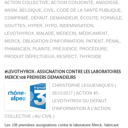
ACTION COLLECTIVE
,
ACTION CONJOINTE
,
ANGOISSE
,
ANSM
,
BELGIQUE
,
CIVIL
,
CODE DE LA SANTÉ PUBLIQUE
,
COMPRIMÉ
,
DÉFAUT
,
DEMANDEUR
,
ÉCOUTE
,
FORMULE
,
GOUTTES
,
HYPER
,
HYPO
,
INDEMNISATION
,
LEVOTHYROX
,
MALADE
,
MÉDECIN
,
MÉDICAMENT
,
MERCK
,
OBLIGATION D'INFORMATION
,
PATIENT
,
PÉNAL
,
PHAMACIEN
,
PLAINTE
,
PRÉJUDICE
,
PROCÉDURE
,
PRODUIT DÉFECTUEUX
,
RESPECT
,
THYROIDE
#LEVOTHYROX : ASSIGNATION CONTRE LES LABORATOIRES
MERCK 108 PREMIERS DEMANDEURS
CHRISTOPHE LEGUEVAQUES |
26/10/2017
|
ACTION #5 -
LEVOTHYROX DU DÉFAUT
D'INFORMATION À L'ACTION
COLLECTIVE (AU CIVIL)
Les 108 premières assignations contre le laboratoire Merck, fabricant