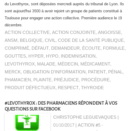
du Levothyrox, sont déposées mercredi auprès du tribunal de Lyon. Ils
sont aujourd'hui 3500 à avoir rejoint un groupe de patients constitué à
Toulouse pour engager une action collective. Première audience le 19
décembre.
ACTION COLLECTIVE
,
ACTION CONJOINTE
,
ANGOISSE
,
ANSM
,
BELGIQUE
,
CIVIL
,
CODE DE LA SANTÉ PUBLIQUE
,
COMPRIMÉ
,
DÉFAUT
,
DEMANDEUR
,
ÉCOUTE
,
FORMULE
,
GOUTTES
,
HYPER
,
HYPO
,
INDEMNISATION
,
LEVOTHYROX
,
MALADE
,
MÉDECIN
,
MÉDICAMENT
,
MERCK
,
OBLIGATION D'INFORMATION
,
PATIENT
,
PÉNAL
,
PHAMACIEN
,
PLAINTE
,
PRÉJUDICE
,
PROCÉDURE
,
PRODUIT DÉFECTUEUX
,
RESPECT
,
THYROIDE
#LEVOTHYROX : DES PHARMACIENS RÉPONDENT À VOS
QUESTIONS SUR FACEBOOK
CHRISTOPHE LEGUEVAQUES |
01/10/2017
|
ACTION #5 -