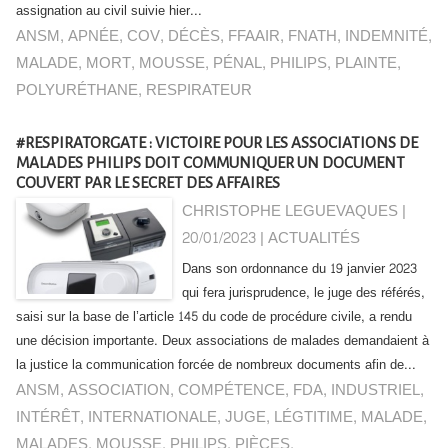
assignation au civil suivie hier...
ANSM
,
APNÉE
,
COV
,
DÉCÈS
,
FFAAIR
,
FNATH
,
INDEMNITÉ
,
MALADE
,
MORT
,
MOUSSE
,
PÉNAL
,
PHILIPS
,
PLAINTE
,
POLYURÉTHANE
,
RESPIRATEUR
#RESPIRATORGATE : VICTOIRE POUR LES ASSOCIATIONS DE
MALADES PHILIPS DOIT COMMUNIQUER UN DOCUMENT
COUVERT PAR LE SECRET DES AFFAIRES
CHRISTOPHE LEGUEVAQUES |
20/01/2023
|
ACTUALITÉS
Dans son ordonnance du 19 janvier 2023
qui fera jurisprudence, le juge des référés,
saisi sur la base de l’article 145 du code de procédure civile, a rendu
une décision importante. Deux associations de malades demandaient à
la justice la communication forcée de nombreux documents afin de...
ANSM
,
ASSOCIATION
,
COMPÉTENCE
,
FDA
,
INDUSTRIEL
,
INTÉRÊT
,
INTERNATIONALE
,
JUGE
,
LÉGTITIME
,
MALADE
,
MALADES
,
MOUSSE
,
PHILIPS
,
PIÈCES
,