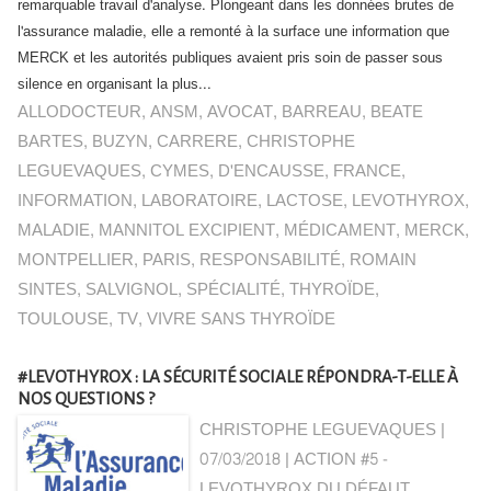
remarquable travail d'analyse. Plongeant dans les données brutes de
l'assurance maladie, elle a remonté à la surface une information que
MERCK et les autorités publiques avaient pris soin de passer sous
silence en organisant la plus...
ALLODOCTEUR
,
ANSM
,
AVOCAT
,
BARREAU
,
BEATE
BARTES
,
BUZYN
,
CARRERE
,
CHRISTOPHE
LEGUEVAQUES
,
CYMES
,
D'ENCAUSSE
,
FRANCE
,
INFORMATION
,
LABORATOIRE
,
LACTOSE
,
LEVOTHYROX
,
MALADIE
,
MANNITOL EXCIPIENT
,
MÉDICAMENT
,
MERCK
,
MONTPELLIER
,
PARIS
,
RESPONSABILITÉ
,
ROMAIN
SINTES
,
SALVIGNOL
,
SPÉCIALITÉ
,
THYROÏDE
,
TOULOUSE
,
TV
,
VIVRE SANS THYROÏDE
#LEVOTHYROX : LA SÉCURITÉ SOCIALE RÉPONDRA-T-ELLE À
NOS QUESTIONS ?
CHRISTOPHE LEGUEVAQUES |
07/03/2018
|
ACTION #5 -
LEVOTHYROX DU DÉFAUT