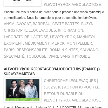
#LEVOTHYROX AVEC #LACTOSE
Encore une fois "Laétitia de Nice" nous a proposé une vidéo dynamique
et mobilisatrice. Nous la remercions pour sa contribution bénévole.
ANSM
,
AVOCAT
,
BARREAU
,
BEATE BARTES
,
BUZYN
,
CHRISTOPHE LEGUEVAQUES
,
INFORMATION
,
LABORATOIRE
,
LACTOSE
,
LEVOTHYROX
,
MANNITOL
EXCIPIENT
,
MÉDICAMENT
,
MERCK
,
MONTPELLIER
,
PARIS
,
RESPONSABILITÉ
,
ROMAIN SINTES
,
SALVIGNOL
,
SPÉCIALITÉ
,
TOULOUSE
,
VIVRE SANS THYROÏDE
#LEVOTHYROX : REPORTAGE D'ALLODOCTEURS (FRANCE 5)
SUR MYSMARTCAB
CHRISTOPHE LEGUEVAQUES |
16/02/2018
|
ACTION #6 POUR LE
RETOUR DURABLE DU
#LEVOTHYROX AVEC #LACTOSE
Lors de l'émission du 15 février 2018, ALLODOCTEURS a enquêté sur