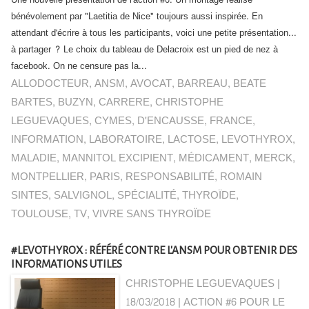
Une nouvelle présentation de l'action #6. Un montage réalisé
bénévolement par "Laetitia de Nice" toujours aussi inspirée. En
attendant d'écrire à tous les participants, voici une petite présentation...
à partager ? Le choix du tableau de Delacroix est un pied de nez à
facebook. On ne censure pas la...
ALLODOCTEUR
,
ANSM
,
AVOCAT
,
BARREAU
,
BEATE
BARTES
,
BUZYN
,
CARRERE
,
CHRISTOPHE
LEGUEVAQUES
,
CYMES
,
D'ENCAUSSE
,
FRANCE
,
INFORMATION
,
LABORATOIRE
,
LACTOSE
,
LEVOTHYROX
,
MALADIE
,
MANNITOL EXCIPIENT
,
MÉDICAMENT
,
MERCK
,
MONTPELLIER
,
PARIS
,
RESPONSABILITÉ
,
ROMAIN
SINTES
,
SALVIGNOL
,
SPÉCIALITÉ
,
THYROÏDE
,
TOULOUSE
,
TV
,
VIVRE SANS THYROÏDE
#LEVOTHYROX : RÉFÉRÉ CONTRE L'ANSM POUR OBTENIR DES
INFORMATIONS UTILES
CHRISTOPHE LEGUEVAQUES |
18/03/2018
|
ACTION #6 POUR LE