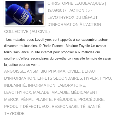
CHRISTOPHE LEGUEVAQUES |
19/09/2017
|
ACTION #5 -
LEVOTHYROX DU DÉFAUT
D'INFORMATION À L'ACTION
COLLECTIVE (AU CIVIL)
Les malades sous Levothyrox sont appelés à se rassembler autour
d'avocats toulousains. © Radio France - Maxime Fayolle Un avocat
toulousain lance un site internet pour proposer aux malades qui
souffrent d'effets secondaires du Levothyrox nouvelle formule de saisir
la justice pour se voir...
ANGOISSE
,
ANSM
,
BIG PHARMA
,
CIVILE
,
DÉFAUT
D'INFORMATION
,
EFFETS SECONDAIRES
,
HYPER
,
HYPO
,
INDEMNITÉ
,
INFORMATION
,
LABORATOIRE
,
LEVOTHYROX
,
MALADE
,
MALADIE
,
MÉDICAMENT
,
MERCK
,
PÉNAL
,
PLAINTE
,
PRÉJUDICE
,
PROCÉDURE
,
PRODUIT DÉFECTUEUX
,
RESPONSABILITÉ
,
SANTÉ
,
THYROÏDE