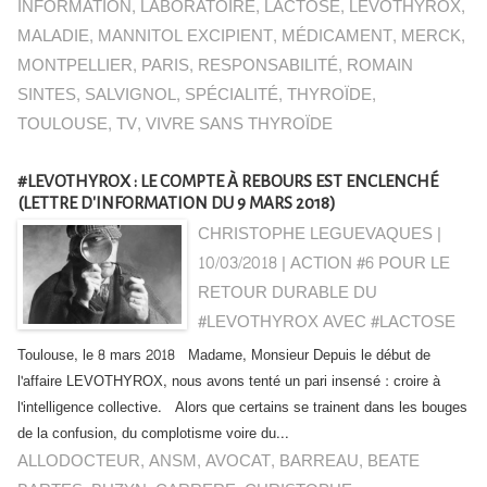
INFORMATION
,
LABORATOIRE
,
LACTOSE
,
LEVOTHYROX
,
MALADIE
,
MANNITOL EXCIPIENT
,
MÉDICAMENT
,
MERCK
,
MONTPELLIER
,
PARIS
,
RESPONSABILITÉ
,
ROMAIN
SINTES
,
SALVIGNOL
,
SPÉCIALITÉ
,
THYROÏDE
,
TOULOUSE
,
TV
,
VIVRE SANS THYROÏDE
#LEVOTHYROX : LE COMPTE À REBOURS EST ENCLENCHÉ
(LETTRE D'INFORMATION DU 9 MARS 2018)
CHRISTOPHE LEGUEVAQUES |
10/03/2018
|
ACTION #6 POUR LE
RETOUR DURABLE DU
#LEVOTHYROX AVEC #LACTOSE
Toulouse, le 8 mars 2018 Madame, Monsieur Depuis le début de
l'affaire LEVOTHYROX, nous avons tenté un pari insensé : croire à
l'intelligence collective. Alors que certains se trainent dans les bouges
de la confusion, du complotisme voire du...
ALLODOCTEUR
,
ANSM
,
AVOCAT
,
BARREAU
,
BEATE