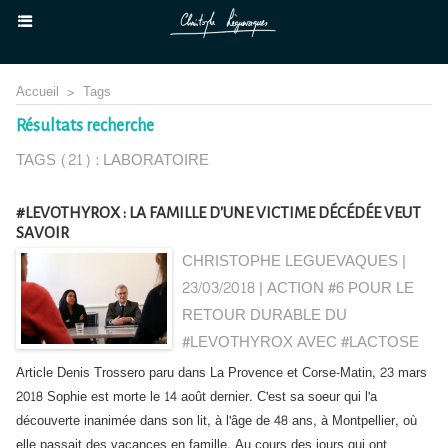
Accueil
>
Tags
Résultats recherche
TAGS (21) : LABORATOIRE
#LEVOTHYROX : LA FAMILLE D'UNE VICTIME DÉCÉDÉE VEUT
SAVOIR
CHRISTOPHE LEGUEVAQUES |
23/03/2018
|
ACTION #6 POUR LE
RETOUR DURABLE DU
#LEVOTHYROX AVEC #LACTOSE
Article Denis Trossero paru dans La Provence et Corse-Matin, 23 mars
2018 Sophie est morte le 14 août dernier. C'est sa soeur qui l'a
découverte inanimée dans son lit, à l'âge de 48 ans, à Montpellier, où
elle passait des vacances en famille. Au cours des jours qui ont