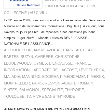
D'INFORMATION À L'ACTION
COLLECTIVE (AU CIVIL)
Le 22 janvier 2018, nous avions écrit à la Caisse nationale d'Assurance
Maladie afin de récupérer des informations (Big Data). A ce jour, nous
n'avons toujours pas reçu de réponses à nos questions pourtant
simples. Jugez plutôt. Monsieur Nicolas REVEL CAISSE
NATIONALE DE L’ASSURANCE...
ALLODOCTEUR
,
ANSM
,
AVOCAT
,
BARREAU
,
BEATE
BARTES
,
BUZYN
,
CARRERE
,
CHRISTOPHE
LEGUEVAQUES
,
CYMES
,
D'ENCAUSSE
,
FRANCE
,
INFORMATION
,
LABORATOIRE
,
LACTOSE
,
LEVOTHYROX
,
MALADIE
,
MANNITOL EXCIPIENT
,
MÉDICAMENT
,
MERCK
,
MONTPELLIER
,
PARIS
,
RESPONSABILITÉ
,
ROMAIN
SINTES
,
SALVIGNOL
,
SPÉCIALITÉ
,
THYROÏDE
,
TOULOUSE
,
TV
,
VIVRE SANS THYROÏDE
#LEVOTHYROX - OUVERTURE D’UNE INFORMATION