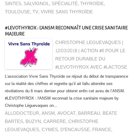
SINTES
,
SALVIGNOL
,
SPÉCIALITÉ
,
THYROÏDE
,
TOULOUSE
,
TV
,
VIVRE SANS THYROÏDE
#LEVOTHYROX : L'ANSM RECONNAÎT UNE CRISE SANITAIRE
MAJEURE
CHRISTOPHE LEGUEVAQUES |
12/03/2018
|
ACTION #6 POUR LE
RETOUR DURABLE DU
#LEVOTHYROX AVEC #LACTOSE
L’association Vivre Sans Thyroïde se réjouit du début de transparence
sur la réalité des chiffres et regrette qu’il ait fallu attendre ses
révélations du 8 mars dernier pour obtenir enfin cet aveu de l’ANSM.
#LEVOTHYROX : l'ANSM reconnait la crise sanitaire majeure by
Christophe Lèguevaques on...
ALLODOCTEUR
,
ANSM
,
AVOCAT
,
BARREAU
,
BEATE
BARTES
,
BUZYN
,
CARRERE
,
CHRISTOPHE
LEGUEVAQUES
,
CYMES
,
D'ENCAUSSE
,
FRANCE
,