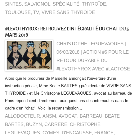
SINTES
,
SALVIGNOL
,
SPÉCIALITÉ
,
THYROÏDE
,
TOULOUSE
,
TV
,
VIVRE SANS THYROÏDE
#LEVOTHYROX : RETROUVEZ L'INTÉGRALITÉ DU CHAT DU 5
MARS 2018
CHRISTOPHE LEGUEVAQUES |
06/03/2018
|
ACTION #6 POUR LE
RETOUR DURABLE DU
#LEVOTHYROX AVEC #LACTOSE
Alors que le procureur de Marseille annonçait l'ouverture d'une
instruction pénale, Mme Beate BARTES (présidente de VIVRE SANS
THYROÏDE) et Me Christophe LEGUEVAQUES, avocat au barreau de
Paris répondaient directement aux questions des internautes dans le
cadre d'un "chat". Voici la retransmission...
ALLODOCTEUR
,
ANSM
,
AVOCAT
,
BARREAU
,
BEATE
BARTES
,
BUZYN
,
CARRERE
,
CHRISTOPHE
LEGUEVAQUES
,
CYMES
,
D'ENCAUSSE
,
FRANCE
,