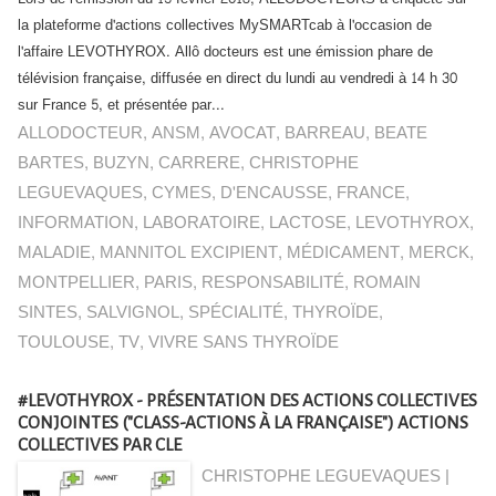
la plateforme d'actions collectives MySMARTcab à l'occasion de
l'affaire LEVOTHYROX. Allô docteurs est une émission phare de
télévision française, diffusée en direct du lundi au vendredi à 14 h 30
sur France 5, et présentée par...
ALLODOCTEUR
,
ANSM
,
AVOCAT
,
BARREAU
,
BEATE
BARTES
,
BUZYN
,
CARRERE
,
CHRISTOPHE
LEGUEVAQUES
,
CYMES
,
D'ENCAUSSE
,
FRANCE
,
INFORMATION
,
LABORATOIRE
,
LACTOSE
,
LEVOTHYROX
,
MALADIE
,
MANNITOL EXCIPIENT
,
MÉDICAMENT
,
MERCK
,
MONTPELLIER
,
PARIS
,
RESPONSABILITÉ
,
ROMAIN
SINTES
,
SALVIGNOL
,
SPÉCIALITÉ
,
THYROÏDE
,
TOULOUSE
,
TV
,
VIVRE SANS THYROÏDE
#LEVOTHYROX - PRÉSENTATION DES ACTIONS COLLECTIVES
CONJOINTES ("CLASS-ACTIONS À LA FRANÇAISE") ACTIONS
COLLECTIVES PAR CLE
CHRISTOPHE LEGUEVAQUES |