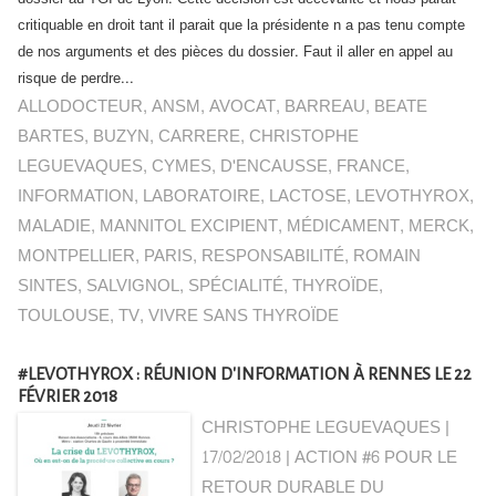
critiquable en droit tant il parait que la présidente n a pas tenu compte
de nos arguments et des pièces du dossier. Faut il aller en appel au
risque de perdre...
ALLODOCTEUR
,
ANSM
,
AVOCAT
,
BARREAU
,
BEATE
BARTES
,
BUZYN
,
CARRERE
,
CHRISTOPHE
LEGUEVAQUES
,
CYMES
,
D'ENCAUSSE
,
FRANCE
,
INFORMATION
,
LABORATOIRE
,
LACTOSE
,
LEVOTHYROX
,
MALADIE
,
MANNITOL EXCIPIENT
,
MÉDICAMENT
,
MERCK
,
MONTPELLIER
,
PARIS
,
RESPONSABILITÉ
,
ROMAIN
SINTES
,
SALVIGNOL
,
SPÉCIALITÉ
,
THYROÏDE
,
TOULOUSE
,
TV
,
VIVRE SANS THYROÏDE
#LEVOTHYROX : RÉUNION D'INFORMATION À RENNES LE 22
FÉVRIER 2018
CHRISTOPHE LEGUEVAQUES |
17/02/2018
|
ACTION #6 POUR LE
RETOUR DURABLE DU