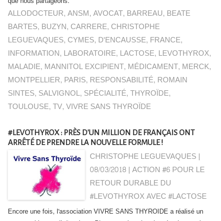
que nous partageons.
ALLODOCTEUR
,
ANSM
,
AVOCAT
,
BARREAU
,
BEATE
BARTES
,
BUZYN
,
CARRERE
,
CHRISTOPHE
LEGUEVAQUES
,
CYMES
,
D'ENCAUSSE
,
FRANCE
,
INFORMATION
,
LABORATOIRE
,
LACTOSE
,
LEVOTHYROX
,
MALADIE
,
MANNITOL EXCIPIENT
,
MÉDICAMENT
,
MERCK
,
MONTPELLIER
,
PARIS
,
RESPONSABILITÉ
,
ROMAIN
SINTES
,
SALVIGNOL
,
SPÉCIALITÉ
,
THYROÏDE
,
TOULOUSE
,
TV
,
VIVRE SANS THYROÏDE
#LEVOTHYROX : PRÈS D'UN MILLION DE FRANÇAIS ONT
ARRÊTÉ DE PRENDRE LA NOUVELLE FORMULE !
CHRISTOPHE LEGUEVAQUES |
08/03/2018
|
ACTION #6 POUR LE
RETOUR DURABLE DU
#LEVOTHYROX AVEC #LACTOSE
Encore une fois, l'association VIVRE SANS THYROIDE a réalisé un