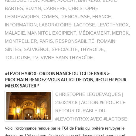
ALLODOCTEUR
,
ANSM
,
AVOCAT
,
BARREAU
,
BEATE
BARTES
,
BUZYN
,
CARRERE
,
CHRISTOPHE
LEGUEVAQUES
,
CYMES
,
D'ENCAUSSE
,
FRANCE
,
INFORMATION
,
LABORATOIRE
,
LACTOSE
,
LEVOTHYROX
,
MALADIE
,
MANNITOL EXCIPIENT
,
MÉDICAMENT
,
MERCK
,
MONTPELLIER
,
PARIS
,
RESPONSABILITÉ
,
ROMAIN
SINTES
,
SALVIGNOL
,
SPÉCIALITÉ
,
THYROÏDE
,
TOULOUSE
,
TV
,
VIVRE SANS THYROÏDE
#LEVOTHYROX : ORDONNANCE DU TGI DE PARIS >
PROCHAIN RENDEZ-VOUS AU TGI DE LYON, RECULER POUR
MIEUX SAUTER ?
CHRISTOPHE LEGUEVAQUES |
23/02/2018
|
ACTION #6 POUR LE
RETOUR DURABLE DU
#LEVOTHYROX AVEC #LACTOSE
Voici l'ordonnance rendue par le TGI de Paris qui préfère renvoyer le
dossier au TGI de Lyon. Cette décision est décevante et nous parait