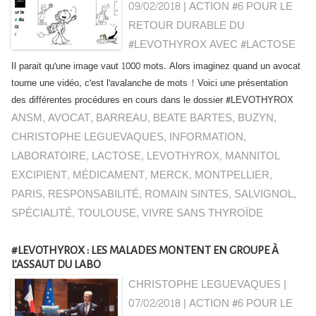
09/02/2018
|
ACTION #6 POUR LE
RETOUR DURABLE DU
#LEVOTHYROX AVEC #LACTOSE
Il parait qu'une image vaut 1000 mots. Alors imaginez quand un avocat
tourne une vidéo, c'est l'avalanche de mots ! Voici une présentation
des différentes procédures en cours dans le dossier #LEVOTHYROX
ANSM
,
AVOCAT
,
BARREAU
,
BEATE BARTES
,
BUZYN
,
CHRISTOPHE LEGUEVAQUES
,
INFORMATION
,
LABORATOIRE
,
LACTOSE
,
LEVOTHYROX
,
MANNITOL
EXCIPIENT
,
MÉDICAMENT
,
MERCK
,
MONTPELLIER
,
PARIS
,
RESPONSABILITÉ
,
ROMAIN SINTES
,
SALVIGNOL
,
SPÉCIALITÉ
,
TOULOUSE
,
VIVRE SANS THYROÏDE
#LEVOTHYROX : LES MALADES MONTENT EN GROUPE À
L’ASSAUT DU LABO
CHRISTOPHE LEGUEVAQUES |
07/02/2018
|
ACTION #6 POUR LE