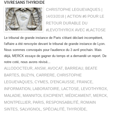
VIVRE SANS THYROIDE
CHRISTOPHE LEGUEVAQUES |
14/03/2018
|
ACTION #6 POUR LE
RETOUR DURABLE DU
#LEVOTHYROX AVEC #LACTOSE
Le tribunal de grande instance de Paris s'étant déclaré incompétent,
l'affaire a été renvoyée devant le tribunal de grande instance de Lyon.
Nous sommes convoqués pour l'audience du 3 avril prochain. Mais
déjà, MERCK essaye de gagner du temps et a demandé un report. De
notre coté, nous avons révisé...
ALLODOCTEUR
,
ANSM
,
AVOCAT
,
BARREAU
,
BEATE
BARTES
,
BUZYN
,
CARRERE
,
CHRISTOPHE
LEGUEVAQUES
,
CYMES
,
D'ENCAUSSE
,
FRANCE
,
INFORMATION
,
LABORATOIRE
,
LACTOSE
,
LEVOTHYROX
,
MALADIE
,
MANNITOL EXCIPIENT
,
MÉDICAMENT
,
MERCK
,
MONTPELLIER
,
PARIS
,
RESPONSABILITÉ
,
ROMAIN
SINTES
,
SALVIGNOL
,
SPÉCIALITÉ
,
THYROÏDE
,