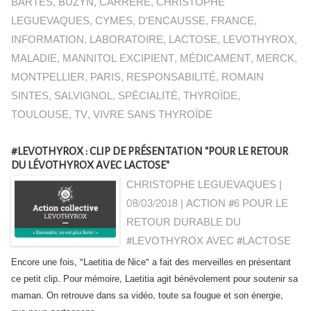
BARTES
,
BUZYN
,
CARRERE
,
CHRISTOPHE
LEGUEVAQUES
,
CYMES
,
D'ENCAUSSE
,
FRANCE
,
INFORMATION
,
LABORATOIRE
,
LACTOSE
,
LEVOTHYROX
,
MALADIE
,
MANNITOL EXCIPIENT
,
MÉDICAMENT
,
MERCK
,
MONTPELLIER
,
PARIS
,
RESPONSABILITÉ
,
ROMAIN
SINTES
,
SALVIGNOL
,
SPÉCIALITÉ
,
THYROÏDE
,
TOULOUSE
,
TV
,
VIVRE SANS THYROÏDE
#LEVOTHYROX : CLIP DE PRÉSENTATION "POUR LE RETOUR
DU LÉVOTHYROX AVEC LACTOSE"
CHRISTOPHE LEGUEVAQUES |
08/03/2018
|
ACTION #6 POUR LE
RETOUR DURABLE DU
#LEVOTHYROX AVEC #LACTOSE
Encore une fois, "Laetitia de Nice" a fait des merveilles en présentant
ce petit clip. Pour mémoire, Laetitia agit bénévolement pour soutenir sa
maman. On retrouve dans sa vidéo, toute sa fougue et son énergie,