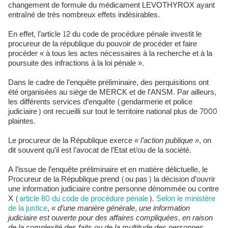
changement de formule du médicament LEVOTHYROX ayant
entraîné de très nombreux effets indésirables.
En effet, l’article 12 du code de procédure pénale investit le
procureur de la république du pouvoir de procéder et faire
procéder « à tous les actes nécessaires à la recherche et à la
poursuite des infractions à la loi pénale ».
Dans le cadre de l’enquête préliminaire, des perquisitions ont
été organisées au siège de MERCK et de l’ANSM. Par ailleurs,
les différents services d’enquête (gendarmerie et police
judiciaire) ont recueilli sur tout le territoire national plus de 7000
plaintes.
Le procureur de la République exerce
« l’action publique »
, on
dit souvent qu’il est l’avocat de l’Etat et/ou de la société.
A l’issue de l’enquête préliminaire et en matière délictuelle, le
Procureur de la République prend (ou pas) la décision d’ouvrir
une information judiciaire contre personne dénommée ou contre
X (
article 80 du code de procédure pénale
).
Selon le ministère
de la justice
,
« d’une manière générale, une information
judiciaire est ouverte pour des affaires compliquées, en raison
de la complexité des faits ou de la multitude des personnes