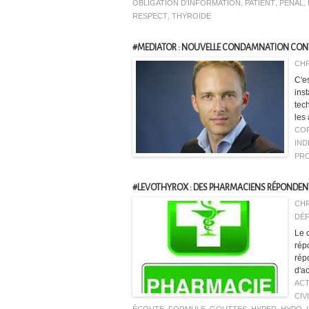
OBLIGATION D'INFORMATION
,
PATIENT
,
PÉNAL
,
RESPECT
,
THYROIDE
#MEDIATOR : NOUVELLE CONDAMNATION CONT
CHR
C'e
ins
tec
les
CO
IND
PR
#LEVOTHYROX : DES PHARMACIENS RÉPONDEN
CHR
DÉF
Le 
rép
rép
d'ac
ACT
CIV