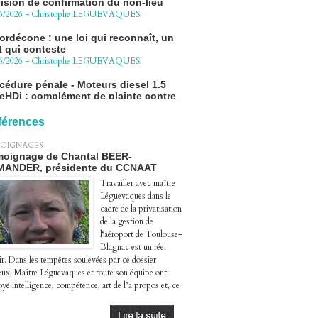
ordécone : une loi qui reconnaît, un
t qui conteste
6/2026
-
Christophe LEGUEVAQUES
cédure pénale - Moteurs diesel 1.5
eHDi : complément de plainte contre
Groupe STELLANTIS
4/2026
-
Christophe LEGUEVAQUES
ge autoroute : tout savoir (ou
sque) sur l'action collective ouverte
férences
 avril
4/2026
-
Christophe LEGUEVAQUES
OIGNAGES
oignage de Chantal BEER-
MANDER, présidente du CCNAAT
Travailler avec maître
Léguevaques dans le
cadre de la privatisation
de la gestion de
l‘aéroport de Toulouse-
Blagnac est un réel
ir. Dans les tempêtes soulevées par ce dossier
eux, Maître Léguevaques et toute son équipe ont
yé intelligence, compétence, art de l’a propos et, ce
.