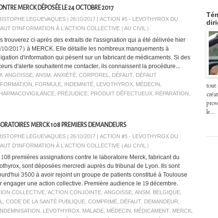
ONTRE MERCK DÉPOSÉE LE 24 OCTOBRE 2017
Tém
ISTOPHE LEGUEVAQUES | 26/10/2017
|
ACTION #5 - LEVOTHYROX DU
dir
AUT D'INFORMATION À L'ACTION COLLECTIVE (AU CIVIL)
 trouverez ci-après des extraits de l'assignation qui a été délivrée hier
/10/2017) à MERCK. Elle détaille les nombreux manquements à
bligation d'information qui pèsent sur un fabricant de médicaments. Si des
ceurs d'alerte souhaitent me contacter, ils connaissent la procédure...
M
,
ANGOISSE
,
ANSM
,
ANXIÉTÉ
,
CORPOREL
,
DÉFAUT
,
DÉFAUT
NFORMATION
,
FORMULE
,
INDEMNITÉ
,
LEVOTHYROX
,
MÉDECIN
,
tout
HARMACOVIGILANCE
,
PRÉJUDICE
,
PRODUIT DÉFECTUEUX
,
RÉPARATION
,
créat
prov
le...
BORATOIRES MERCK 108 PREMIERS DEMANDEURS
ISTOPHE LEGUEVAQUES | 26/10/2017
|
ACTION #5 - LEVOTHYROX DU
AUT D'INFORMATION À L'ACTION COLLECTIVE (AU CIVIL)
 108 premières assignations contre le laboratoire Merck, fabricant du
othyrox, sont déposées mercredi auprès du tribunal de Lyon. Ils sont
ourd'hui 3500 à avoir rejoint un groupe de patients constitué à Toulouse
r engager une action collective. Première audience le 19 décembre.
ION COLLECTIVE
,
ACTION CONJOINTE
,
ANGOISSE
,
ANSM
,
BELGIQUE
,
IL
,
CODE DE LA SANTÉ PUBLIQUE
,
COMPRIMÉ
,
DÉFAUT
,
DEMANDEUR
,
INDEMNISATION
,
LEVOTHYROX
,
MALADE
,
MÉDECIN
,
MÉDICAMENT
,
MERCK
,