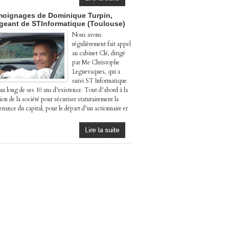
oignages de Dominique Turpin,
igeant de STInformatique (Toulouse)
Nous avons
régulièrement fait appel
au cabinet Clé, dirigé
par Me Christophe
Leguevaques, qui a
suivi ST Informatique
 au long de ses 10 ans d’existence. Tout d’abord à la
ion de la société pour sécuriser statutairement la
enance du capital, pour le départ d’un actionnaire et