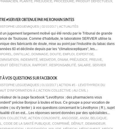
PHAMACIEN
,
PLAINTE
,
PRÉJUDICE
,
PROCÉDURE
,
PRODUIT DÉFECTUEUX
,
RE #SERVIER OBTENUE PAR ME ROMAIN SINTES
ISTOPHE LEGUEVAQUES | 02/10/2017
|
ACTUALITÉS
st un jugement largement motivé qui été rendu par le Tribunal de grande
tance de Toulouse. Comme d'habitude, le laboratoire SERVIER utilise la
hnique des fabricants de doute, mise au point par l'industrie du tabac dans
 années 60 et déclinée depuis par les "climatosceptiques", les...
RPOREL
,
DINTILLAC
,
DOMMAGE
,
DOUTE
,
EMPLOI
,
EXPERTISE
,
EMNISATION
,
INDEMNITÉ
,
MEDIATOR
,
ONIAM
,
PRÉJUDICE
,
PREUVE
,
ODUIT DÉFECTUEUX
,
RAPPORT
,
RESPONSABILITÉ
,
SALAIRE
,
SERVIER
T À VOS QUESTIONS SUR FACEBOOK
ISTOPHE LEGUEVAQUES | 01/10/2017
|
ACTION #5 - LEVOTHYROX DU
AUT D'INFORMATION À L'ACTION COLLECTIVE (AU CIVIL)
créateur de la page facebook "Levothyrox : des pharmaciens vous
ondent" précise Bonjour à toutes et tous. Ce groupe a pour vocation de
ondre (ou d'y tenter) à vos questions concernant le Lévothyrox (R), sujet
tualité s'il en est... Les réponses seront données par des spécialistes...
ION COLLECTIVE
,
ACTION CONJOINTE
,
ANGOISSE
,
ANSM
,
BELGIQUE
,
IL
,
CODE DE LA SANTÉ PUBLIQUE
,
COMPRIMÉ
,
DÉFAUT
,
DEMANDEUR
,