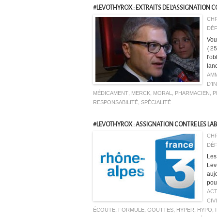
#LEVOTHYROX : EXTRAITS DE L'ASSIGNATION C
CHR
DÉF
Vous
(25
l'o
lan
AM
D'I
MÉDICAMENT
,
MERCK
,
MORAL
,
PHARMACIEN
,
P
RESPONSABILITÉ
,
SPÉCIALITÉ
#LEVOTHYROX : ASSIGNATION CONTRE LES LA
CHR
DÉF
Les
Lev
auj
pou
ACT
CIV
ÉCOUTE
,
FORMULE
,
GOUTTES
,
HYPER
,
HYPO
,