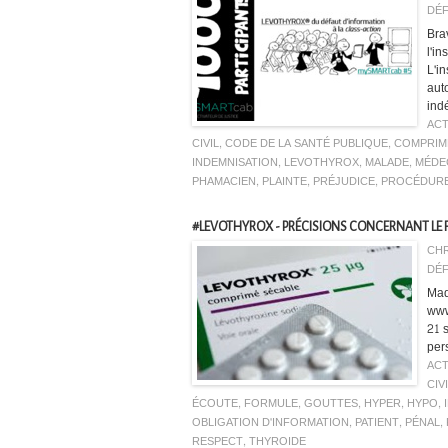
DÉF
Bra
l'i
L'i
aut
ind
ACT
CIVIL
,
CODE DE LA SANTÉ PUBLIQUE
,
COMPRIM
INDEMNISATION
,
LEVOTHYROX
,
MALADE
,
MÉDE
PHAMACIEN
,
PLAINTE
,
PRÉJUDICE
,
PROCÉDUR
#LEVOTHYROX - PRÉCISIONS CONCERNANT LE
CHR
DÉF
Mad
www
21 
per
ACT
CIV
ÉCOUTE
,
FORMULE
,
GOUTTES
,
HYPER
,
HYPO
,
OBLIGATION D'INFORMATION
,
PATIENT
,
PÉNAL
,
RESPECT
,
THYROIDE