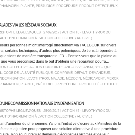
INDEMNISATION
,
LEVOTHYROX
,
MALADE
,
MÉDECIN
,
MÉDICAMENT
,
MERCK
,
PHAMACIEN
,
PLAINTE
,
PRÉJUDICE
,
PROCÉDURE
,
PRODUIT DÉFECTUEUX
,
ALADES VIA LES RÉSEAUX SOCIAUX.
ISTOPHE LEGUEVAQUES | 27/09/2017
|
ACTION #5 - LEVOTHYROX DU
AUT D'INFORMATION À L'ACTION COLLECTIVE (AU CIVIL)
sieurs personnes m’ont interrogé directement via FACEBOOK sur divers
ets, certains techniques, d’autres plus polémiques. Je tiens à répondre à
 questions de manière transparente. FB - Pensez-vous que la plainte au
il que vous préconisez dans le but d’obtenir une réparation pourra...
ION COLLECTIVE
,
ACTION CONJOINTE
,
ANGOISSE
,
ANSM
,
BELGIQUE
,
IL
,
CODE DE LA SANTÉ PUBLIQUE
,
COMPRIMÉ
,
DÉFAUT
,
DEMANDEUR
,
INDEMNISATION
,
LEVOTHYROX
,
MALADE
,
MÉDECIN
,
MÉDICAMENT
,
MERCK
,
PHAMACIEN
,
PLAINTE
,
PRÉJUDICE
,
PROCÉDURE
,
PRODUIT DÉFECTUEUX
,
N D'UNE COMMISSION NATIONALE D'INDEMNISATION
ISTOPHE LEGUEVAQUES | 25/09/2017
|
ACTION #5 - LEVOTHYROX DU
AUT D'INFORMATION À L'ACTION COLLECTIVE (AU CIVIL)
nt l'ampleur du phénomène, j'ai pris l'initiative d'écrire aux Ministres de la
té et de la justice pour proposer une solution alternative à une procédure
iciaire. Mon souci premier demeure d'écouter les victimes et de leur