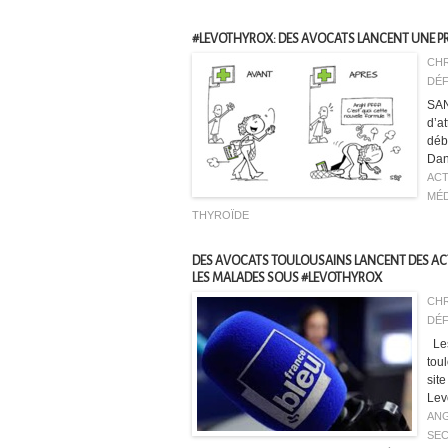
#LEVOTHYROX: DES AVOCATS LANCENT UNE PR
CHR
DÉF
SAN
d’a
déb
Dan
ACT
MÉ
THYROÏDE
DES AVOCATS TOULOUSAINS LANCENT DES AC
LES MALADES SOUS #LEVOTHYROX
CHR
DÉF
Les
tou
sit
Levo
AN
SE