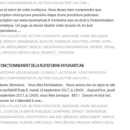
AUT D'INFORMATION À L'ACTION COLLECTIVE (AU CIVIL)
vo et merci de votre confiance. Vous devez bien comprendre que
nscription n'est qu'une première étape d'une procédure judiciaire.
nscription sur www.mysmartcab.fr n'entraine pas un droit à l'indemnisation
omatique. Un juge va devoir étudier votre dossier et, en tout
épendance,...
ION COLLECTIVE
,
ACTION CONJOINTE
,
ANGOISSE
,
ANSM
,
BELGIQUE
,
É
,
DÉFAUT
,
DEMANDEUR
,
ÉCOUTE
,
FORMULE
,
GOUTTES
,
HYPER
,
HYPO
,
CIN
,
MÉDICAMENT
,
MERCK
,
OBLIGATION D'INFORMATION
,
PATIENT
,
PÉNAL
,
E
,
PRODUIT DÉFECTUEUX
,
RESPECT
,
THYROIDE
 FONCTIONNEMENT DE LA PLATEFORME MYSMARTCAB
ISTOPHE LEGUEVAQUES | 21/09/2017
|
ACTION #5 - LEVOTHYROX DU
AUT D'INFORMATION À L'ACTION COLLECTIVE (AU CIVIL)
ame, Monsieur, Vous êtes formidables. Nous avons mis en ligne le site
.mySMARTcab.fr, mardi 19 septembre 2017, à 15h00. Aujourd’hui, jeudi
septembre 2017, à 12h00, vous êtes presque 850 ! Disons-le tout net,
sonne ne s’attendait à une...
ION COLLECTIVE
,
ACTION CONJOINTE
,
ANGOISSE
,
ANSM
,
BELGIQUE
,
IL
,
CODE DE LA SANTÉ PUBLIQUE
,
COMPRIMÉ
,
DÉFAUT
,
DEMANDEUR
,
INDEMNISATION
,
LEVOTHYROX
,
MALADE
,
MÉDECIN
,
MÉDICAMENT
,
MERCK
,
PHAMACIEN
,
PLAINTE
,
PRÉJUDICE
,
PROCÉDURE
,
PRODUIT DÉFECTUEUX
,