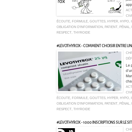
appo
ACT
CIV
ÉCOUTE
,
FORMULE
,
GOUTTES
,
HYPER
,
HYPO
,
OBLIGATION D'INFORMATION
,
PATIENT
,
PÉNAL
,
RESPECT
,
THYROIDE
#LEVOTHYROX - COMMENT CHOISIR ENTRE UNE "
CHR
DÉF
Le 
d’u
Mar
cha
ACT
CIV
ÉCOUTE
,
FORMULE
,
GOUTTES
,
HYPER
,
HYPO
,
OBLIGATION D'INFORMATION
,
PATIENT
,
PÉNAL
,
RESPECT
,
THYROIDE
#LEVOTHYROX - 1000 INSCRIPTIONS SUR LE SI
CHR