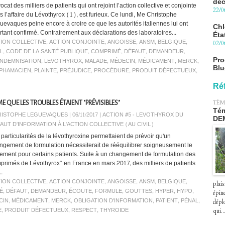
Chl
ocat des milliers de patients qui ont rejoint l’action collective et conjointe
Éta
s l’affaire du Lévothyrox (1), est furieux. Ce lundi, Me Christophe
02/0
uevaques peine encore à croire ce que les autorités italiennes lui ont
rtant confirmé. Contrairement aux déclarations des laboratoires...
Pro
ION COLLECTIVE
,
ACTION CONJOINTE
,
ANGOISSE
,
ANSM
,
BELGIQUE
,
Blu
IL
,
CODE DE LA SANTÉ PUBLIQUE
,
COMPRIMÉ
,
DÉFAUT
,
DEMANDEUR
,
le 
27/0
INDEMNISATION
,
LEVOTHYROX
,
MALADE
,
MÉDECIN
,
MÉDICAMENT
,
MERCK
,
PHAMACIEN
,
PLAINTE
,
PRÉJUDICE
,
PROCÉDURE
,
PRODUIT DÉFECTUEUX
,
Péa
pre
Ré
le 2
07/0
TÉM
E QUE LES TROUBLES ÉTAIENT "PRÉVISIBLES"
Tém
ISTOPHE LEGUEVAQUES | 06/11/2017
|
ACTION #5 - LEVOTHYROX DU
DE
AUT D'INFORMATION À L'ACTION COLLECTIVE (AU CIVIL)
 particularités de la lévothyroxine permettaient de prévoir qu'un
ngement de formulation nécessiterait de rééquilibrer soigneusement le
itement pour certains patients. Suite à un changement de formulation des
primés de Lévothyrox° en France en mars 2017, des milliers de patients
..
ION COLLECTIVE
,
ACTION CONJOINTE
,
ANGOISSE
,
ANSM
,
BELGIQUE
,
plais
É
,
DÉFAUT
,
DEMANDEUR
,
ÉCOUTE
,
FORMULE
,
GOUTTES
,
HYPER
,
HYPO
,
épin
CIN
,
MÉDICAMENT
,
MERCK
,
OBLIGATION D'INFORMATION
,
PATIENT
,
PÉNAL
,
déplo
E
,
PRODUIT DÉFECTUEUX
,
RESPECT
,
THYROIDE
qui..