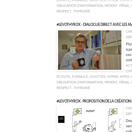
ÉCOUTE
,
FORMULE
,
GOUTTES
,
HYPER
,
HYPO
,
OBLIGATION D'INFORMATION
,
PATIENT
,
PÉNAL
,
RESPECT
,
THYROIDE
#LEVOTHYROX - DIALOGUE DIRECT AVEC LES M
CHR
DÉF
Plu
suj
ces
civ
ACT
CIV
ÉCOUTE
,
FORMULE
,
GOUTTES
,
HYPER
,
HYPO
,
OBLIGATION D'INFORMATION
,
PATIENT
,
PÉNAL
,
RESPECT
,
THYROIDE
#LEVOTHYROX : PROPOSITION DE LA CRÉATIO
CHR
DÉF
Deva
san
jud