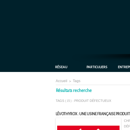
RÉSEAU
PARTICULIERS
ENTREP
Accueil
>
Tags
Résultats recherche
TAGS (15) : PRODUIT DÉFECTUEUX
LÉVOTHYROX : UNE USINE FRANÇAISE PRODUIT 
CHR
DÉF