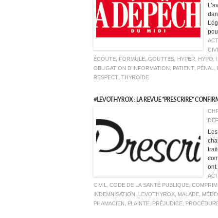
L’av
dan
Lég
pou
ACT
CIV
ÉCOUTE
,
FORMULE
,
GOUTTES
,
HYPER
,
HYPO
,
OBLIGATION D'INFORMATION
,
PATIENT
,
PÉNAL
,
RESPECT
,
THYROIDE
#LEVOTHYROX : LA REVUE "PRESCRIRE" CONFIRM
CHR
DÉF
Les
cha
tra
com
ont.
ACT
CIVIL
,
CODE DE LA SANTÉ PUBLIQUE
,
COMPRIM
INDEMNISATION
,
LEVOTHYROX
,
MALADE
,
MÉDE
PHAMACIEN
,
PLAINTE
,
PRÉJUDICE
,
PROCÉDUR