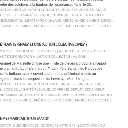
rter des solutions à la hauteur de l'espérance. Paris, le 25...
ION COLLECTIVE
,
ACTION CONJOINTE
,
ANGOISSE
,
ANSM
,
BELGIQUE
,
IL
,
CODE DE LA SANTÉ PUBLIQUE
,
COMPRIMÉ
,
DÉFAUT
,
DEMANDEUR
,
INDEMNISATION
,
LEVOTHYROX
,
MALADE
,
MÉDECIN
,
MÉDICAMENT
,
MERCK
,
PHAMACIEN
,
PLAINTE
,
PRÉJUDICE
,
PROCÉDURE
,
PRODUIT DÉFECTUEUX
,
PLAINTE PÉNALE" ET UNE "ACTION COLLECTIVE CIVILE" ?
ISTOPHE LEGUEVAQUES | 25/09/2017
|
ACTION #5 - LEVOTHYROX DU
AUT D'INFORMATION À L'ACTION COLLECTIVE (AU CIVIL)
parquet de Marseille diffuse une « liste de pièces à produire à l’appui
ne plainte » : faut-il s’en réjouir ? Le « Pôle Santé » du Parquet de
seille indique avoir « ouvert une enquête préliminaire suite au
ngement dans la composition du Levothyrox® ». Il s’agit...
ION COLLECTIVE
,
ACTION CONJOINTE
,
ANGOISSE
,
ANSM
,
BELGIQUE
,
IL
,
CODE DE LA SANTÉ PUBLIQUE
,
COMPRIMÉ
,
DÉFAUT
,
DEMANDEUR
,
INDEMNISATION
,
LEVOTHYROX
,
MALADE
,
MÉDECIN
,
MÉDICAMENT
,
MERCK
,
PHAMACIEN
,
PLAINTE
,
PRÉJUDICE
,
PROCÉDURE
,
PRODUIT DÉFECTUEUX
,
TE MYSMARTCAB DEPUIS MARDI !
ISTOPHE LEGUEVAQUES | 22/09/2017
|
ACTION #5 - LEVOTHYROX DU