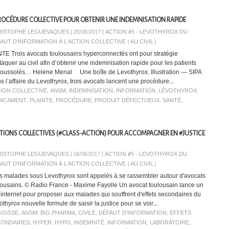
OCÉDURE COLLECTIVE POUR OBTENIR UNE INDEMNISATION RAPIDE
ISTOPHE LEGUEVAQUES | 20/09/2017
|
ACTION #5 - LEVOTHYROX DU
AUT D'INFORMATION À L'ACTION COLLECTIVE (AU CIVIL)
TE Trois avocats toulousains hyperconnectés ont pour stratégie
ttaquer au civil afin d’obtenir une indemnisation rapide pour les patients
oussolés… Helene Menal Une boîte de Levothyrox. Illustration — SIPA
s l’affaire du Levothyrox, trois avocats lancent une procédure...
ION COLLECTIVE
,
ANSM
,
INDEMNISATION
,
INFORMATION
,
LÉVOTHYROX
,
DICAMENT
,
PLAINTE
,
PROCÉDURE
,
PRODUIT DÉFECTUEUX
,
SANTÉ
,
TIONS COLLECTIVES (#CLASS-ACTION) POUR ACCOMPAGNER EN #JUSTICE
ISTOPHE LEGUEVAQUES | 19/09/2017
|
ACTION #5 - LEVOTHYROX DU
AUT D'INFORMATION À L'ACTION COLLECTIVE (AU CIVIL)
 malades sous Levothyrox sont appelés à se rassembler autour d'avocats
lousains. © Radio France - Maxime Fayolle Un avocat toulousain lance un
e internet pour proposer aux malades qui souffrent d'effets secondaires du
thyrox nouvelle formule de saisir la justice pour se voir...
GOISSE
,
ANSM
,
BIG PHARMA
,
CIVILE
,
DÉFAUT D'INFORMATION
,
EFFETS
CONDAIRES
,
HYPER
,
HYPO
,
INDEMNITÉ
,
INFORMATION
,
LABORATOIRE
,