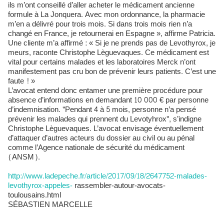
ils m’ont conseillé d’aller acheter le médicament ancienne
formule à La Jonquera. Avec mon ordonnance, la pharmacie
m’en a délivré pour trois mois. Si dans trois mois rien n’a
changé en France, je retournerai en Espagne », affirme Patricia.
Une cliente m’a affirmé : « Si je ne prends pas de Levothyrox, je
meurs, raconte Christophe Lèguevaques. Ce médicament est
vital pour certains malades et les laboratoires Merck n’ont
manifestement pas cru bon de prévenir leurs patients. C’est une
faute ! »
L’avocat entend donc entamer une première procédure pour
absence d’informations en demandant 10 000 € par personne
d’indemnisation. "Pendant 4 à 5 mois, personne n’a pensé
prévenir les malades qui prennent du Levotyhrox", s’indigne
Christophe Lèguevaques. L’avocat envisage éventuellement
d’attaquer d’autres acteurs du dossier au civil ou au pénal
comme l’Agence nationale de sécurité du médicament
(ANSM).
http://www.ladepeche.fr/article/2017/09/18/2647752-malades-
levothyrox-appeles-
rassembler-autour-avocats-
toulousains.html
SÉBASTIEN MARCELLE