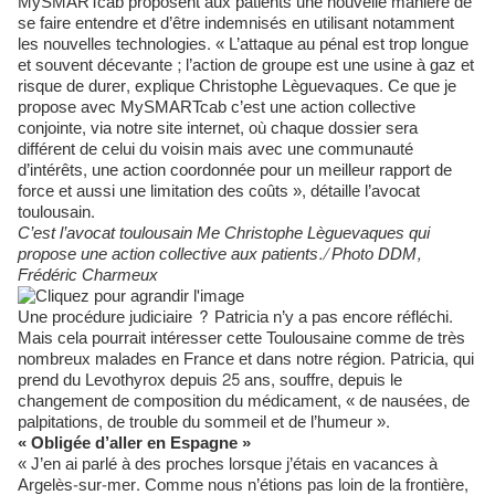
MySMARTcab proposent aux patients une nouvelle manière de
se faire entendre et d’être indemnisés en utilisant notamment
les nouvelles technologies. « L’attaque au pénal est trop longue
et souvent décevante ; l’action de groupe est une usine à gaz et
risque de durer, explique Christophe Lèguevaques. Ce que je
propose avec MySMARTcab c’est une action collective
conjointe, via notre site internet, où chaque dossier sera
différent de celui du voisin mais avec une communauté
d’intérêts, une action coordonnée pour un meilleur rapport de
force et aussi une limitation des coûts », détaille l’avocat
toulousain.
C’est l’avocat toulousain Me Christophe Lèguevaques qui
propose une action collective aux patients./ Photo DDM,
Frédéric Charmeux
Une procédure judiciaire ? Patricia n’y a pas encore réfléchi.
Mais cela pourrait intéresser cette Toulousaine comme de très
nombreux malades en France et dans notre région. Patricia, qui
prend du Levothyrox depuis 25 ans, souffre, depuis le
changement de composition du médicament, « de nausées, de
palpitations, de trouble du sommeil et de l’humeur ».
« Obligée d’aller en Espagne »
« J’en ai parlé à des proches lorsque j’étais en vacances à
Argelès-sur-mer. Comme nous n’étions pas loin de la frontière,