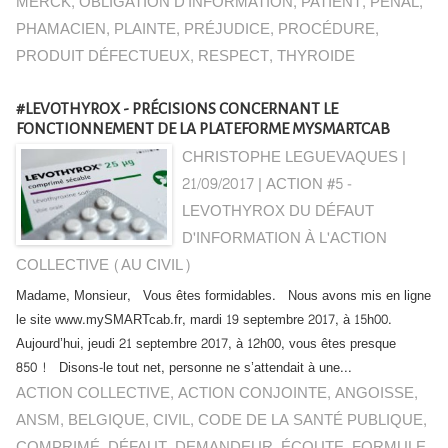
MERCK
,
OBLIGATION D'INFORMATION
,
PATIENT
,
PÉNAL
,
PHAMACIEN
,
PLAINTE
,
PRÉJUDICE
,
PROCÉDURE
,
PRODUIT DÉFECTUEUX
,
RESPECT
,
THYROIDE
#LEVOTHYROX - PRÉCISIONS CONCERNANT LE
FONCTIONNEMENT DE LA PLATEFORME MYSMARTCAB
CHRISTOPHE LEGUEVAQUES |
21/09/2017
|
ACTION #5 -
LEVOTHYROX DU DÉFAUT
D'INFORMATION À L'ACTION
COLLECTIVE (AU CIVIL)
Madame, Monsieur, Vous êtes formidables. Nous avons mis en ligne
le site www.mySMARTcab.fr, mardi 19 septembre 2017, à 15h00.
Aujourd’hui, jeudi 21 septembre 2017, à 12h00, vous êtes presque
850 ! Disons-le tout net, personne ne s’attendait à une...
ACTION COLLECTIVE
,
ACTION CONJOINTE
,
ANGOISSE
,
ANSM
,
BELGIQUE
,
CIVIL
,
CODE DE LA SANTÉ PUBLIQUE
,
COMPRIMÉ
,
DÉFAUT
,
DEMANDEUR
,
ÉCOUTE
,
FORMULE
,