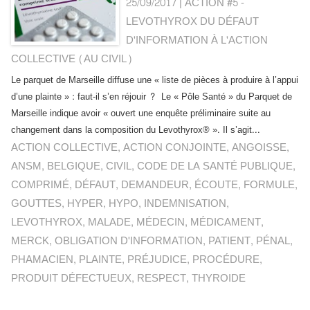
25/09/2017
|
ACTION #5 -
LEVOTHYROX DU DÉFAUT
D'INFORMATION À L'ACTION
COLLECTIVE (AU CIVIL)
Le parquet de Marseille diffuse une « liste de pièces à produire à l’appui
d’une plainte » : faut-il s’en réjouir ? Le « Pôle Santé » du Parquet de
Marseille indique avoir « ouvert une enquête préliminaire suite au
changement dans la composition du Levothyrox® ». Il s’agit...
ACTION COLLECTIVE
,
ACTION CONJOINTE
,
ANGOISSE
,
ANSM
,
BELGIQUE
,
CIVIL
,
CODE DE LA SANTÉ PUBLIQUE
,
COMPRIMÉ
,
DÉFAUT
,
DEMANDEUR
,
ÉCOUTE
,
FORMULE
,
GOUTTES
,
HYPER
,
HYPO
,
INDEMNISATION
,
LEVOTHYROX
,
MALADE
,
MÉDECIN
,
MÉDICAMENT
,
MERCK
,
OBLIGATION D'INFORMATION
,
PATIENT
,
PÉNAL
,
PHAMACIEN
,
PLAINTE
,
PRÉJUDICE
,
PROCÉDURE
,
PRODUIT DÉFECTUEUX
,
RESPECT
,
THYROIDE