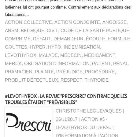
Christophe Léguevaques peine encore à croire ce que les autorités
italiennes lui ont pourtant confirmé. Contrairement aux déclarations des
laboratoires...
ACTION COLLECTIVE
,
ACTION CONJOINTE
,
ANGOISSE
,
ANSM
,
BELGIQUE
,
CIVIL
,
CODE DE LA SANTÉ PUBLIQUE
,
COMPRIMÉ
,
DÉFAUT
,
DEMANDEUR
,
ÉCOUTE
,
FORMULE
,
GOUTTES
,
HYPER
,
HYPO
,
INDEMNISATION
,
LEVOTHYROX
,
MALADE
,
MÉDECIN
,
MÉDICAMENT
,
MERCK
,
OBLIGATION D'INFORMATION
,
PATIENT
,
PÉNAL
,
PHAMACIEN
,
PLAINTE
,
PRÉJUDICE
,
PROCÉDURE
,
PRODUIT DÉFECTUEUX
,
RESPECT
,
THYROIDE
#LEVOTHYROX : LA REVUE "PRESCRIRE" CONFIRME QUE LES
TROUBLES ÉTAIENT "PRÉVISIBLES"
CHRISTOPHE LEGUEVAQUES |
06/11/2017
|
ACTION #5 -
LEVOTHYROX DU DÉFAUT
D'INFORMATION À L'ACTION