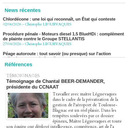
22/06/2026
-
Christophe LEGUEVAQUES
News récentes
Chlordécone : une loi qui reconnaît, un État qui conteste
02/06/2026
-
Christophe LEGUEVAQUES
Procédure pénale - Moteurs diesel 1.5 BlueHDi : complément
de plainte contre le Groupe STELLANTIS
27/04/2026
-
Christophe LEGUEVAQUES
Péage autoroute : tout savoir (ou presque) sur l'action
collective ouverte le 2 avril
07/04/2026
-
Christophe LEGUEVAQUES
Références
TÉMOIGNAGES
Témoignage de Chantal BEER-DEMANDER,
présidente du CCNAAT
Travailler avec maître Léguevaques
dans le cadre de la privatisation de la
gestion de l‘aéroport de Toulouse-
Blagnac est un réel plaisir. Dans les
tempêtes soulevées par ce dossier
épineux, Maître Léguevaques et toute
son équipe ont déployé intelligence, compétence, art de l’a