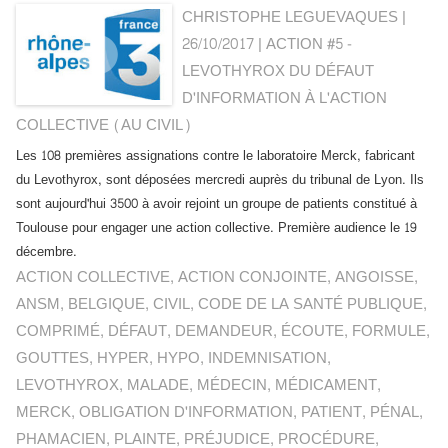
CHRISTOPHE LEGUEVAQUES |
26/10/2017
|
ACTION #5 -
LEVOTHYROX DU DÉFAUT
D'INFORMATION À L'ACTION
COLLECTIVE (AU CIVIL)
Les 108 premières assignations contre le laboratoire Merck, fabricant
du Levothyrox, sont déposées mercredi auprès du tribunal de Lyon. Ils
sont aujourd'hui 3500 à avoir rejoint un groupe de patients constitué à
Toulouse pour engager une action collective. Première audience le 19
décembre.
ACTION COLLECTIVE
,
ACTION CONJOINTE
,
ANGOISSE
,
ANSM
,
BELGIQUE
,
CIVIL
,
CODE DE LA SANTÉ PUBLIQUE
,
COMPRIMÉ
,
DÉFAUT
,
DEMANDEUR
,
ÉCOUTE
,
FORMULE
,
GOUTTES
,
HYPER
,
HYPO
,
INDEMNISATION
,
LEVOTHYROX
,
MALADE
,
MÉDECIN
,
MÉDICAMENT
,
MERCK
,
OBLIGATION D'INFORMATION
,
PATIENT
,
PÉNAL
,
PHAMACIEN
,
PLAINTE
,
PRÉJUDICE
,
PROCÉDURE
,