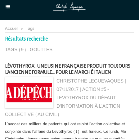
Accueil
>
Tags
Résultats recherche
TAGS (9) : GOUTTES
LÉVOTHYROX : UNE USINE FRANÇAISE PRODUIT TOUJOURS
L'ANCIENNE FORMULE... POUR LE MARCHÉ ITALIEN
CHRISTOPHE LEGUEVAQUES |
07/11/2017
|
ACTION #5 -
LEVOTHYROX DU DÉFAUT
D'INFORMATION À L'ACTION
COLLECTIVE (AU CIVIL)
L’avocat des milliers de patients qui ont rejoint l’action collective et
conjointe dans l’affaire du Lévothyrox (1), est furieux. Ce lundi, Me