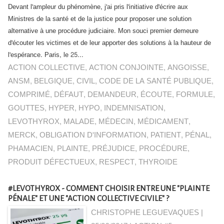
Devant l'ampleur du phénomène, j'ai pris l'initiative d'écrire aux
Ministres de la santé et de la justice pour proposer une solution
alternative à une procédure judiciaire. Mon souci premier demeure
d'écouter les victimes et de leur apporter des solutions à la hauteur de
l'espérance. Paris, le 25...
ACTION COLLECTIVE
,
ACTION CONJOINTE
,
ANGOISSE
,
ANSM
,
BELGIQUE
,
CIVIL
,
CODE DE LA SANTÉ PUBLIQUE
,
COMPRIMÉ
,
DÉFAUT
,
DEMANDEUR
,
ÉCOUTE
,
FORMULE
,
GOUTTES
,
HYPER
,
HYPO
,
INDEMNISATION
,
LEVOTHYROX
,
MALADE
,
MÉDECIN
,
MÉDICAMENT
,
MERCK
,
OBLIGATION D'INFORMATION
,
PATIENT
,
PÉNAL
,
PHAMACIEN
,
PLAINTE
,
PRÉJUDICE
,
PROCÉDURE
,
PRODUIT DÉFECTUEUX
,
RESPECT
,
THYROIDE
#LEVOTHYROX - COMMENT CHOISIR ENTRE UNE "PLAINTE
PÉNALE" ET UNE "ACTION COLLECTIVE CIVILE" ?
CHRISTOPHE LEGUEVAQUES |