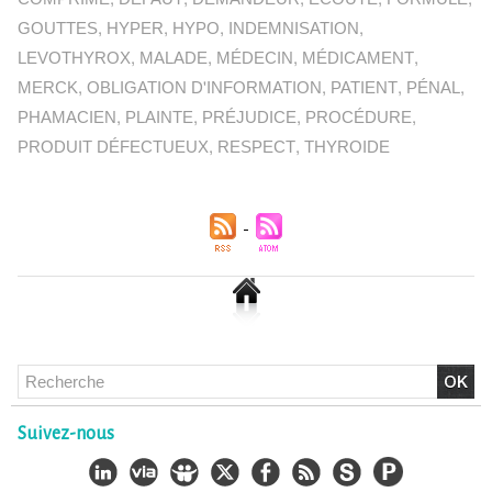
GOUTTES
,
HYPER
,
HYPO
,
INDEMNISATION
,
LEVOTHYROX
,
MALADE
,
MÉDECIN
,
MÉDICAMENT
,
MERCK
,
OBLIGATION D'INFORMATION
,
PATIENT
,
PÉNAL
,
PHAMACIEN
,
PLAINTE
,
PRÉJUDICE
,
PROCÉDURE
,
PRODUIT DÉFECTUEUX
,
RESPECT
,
THYROIDE
Chlordécone : un non-lieu confirmé, la bataille se déplace
vers la Cour de cassation
30/06/2026
-
Christophe LEGUEVAQUES
Suivez-nous
CHLORDÉCONE Déclaration de Me Christophe
LÈGUEVAQUES (CLE), avocat de parties civiles, après la
décision de confirmation du non-lieu