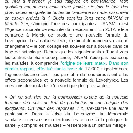
du mal à marcher, je suis fatiguée en permanence. Mon
quotidien est devenu celui d’une junkie : je fais le tour des
pharmacies en quête de boîtes de l’ancienne formule. Comment
en est-on arrivés là ? Quels sont les liens entre l’ANSM et
Merck ? »,
s’indigne l’une des participantes. L’ANSM, c’est
l’Agence nationale de sécurité du médicament. En 2012, elle a
demandé à Merck de produire une nouvelle formule du
Levothyrox. Les malades, eux, n’étaient demandeurs d’aucun
changement – le bon dosage est souvent dur à trouver dans ce
type de pathologie. Depuis que les signalements aﬄuent vers
les centres de pharmacovigilance, l’ANSM n’aide pas beaucoup
les malades à comprendre
l’origine de leurs maux. Dans son
dernier rapport, eﬀectué sur la base de
17 000 signalements,
l’agence déclare n’avoir pas pu établir de liens directs entre les
eﬀets secondaires et la nouvelle formule du Levothyrox. Les
questions des malades n’en sont que plus pressantes.
« On ne sait rien sur la composition exacte de la nouvelle
formule, rien sur son lieu de production ni sur l’origine des
excipients. On veut des réponses ! »,
s’exclame une autre
participante. Dans la crise du Levothyrox, la démocratie
sanitaire – censée associer tous les acteurs à la politique de
santé, y compris les malades – ressemble à un lointain mirage.