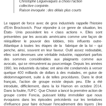
Christophe Lèguevaques a choisi l’action
collective conjointe.
Raison invoquée : des délais plus courts
Le rapport de force avec de gros industriels rappelle l’histoire
d’Erin Brockovich. Pour répondre à ce genre de situation, les
États- Unis possèdent les « class actions ». Elles sont
présentées par les avocats américains comme une façon de
rééquilibrer le pouvoir des lobbies, très inﬂuents outre-
Atlantique à toutes les étapes de la fabrique de la loi – qui
penche, ainsi, souvent en leur faveur. Outil assez redoutable,
elles sont devenues une véritable industrie, rapportant parfois
des sommes considérables aux plaignants comme aux
avocats, qui se rémunèrent au pourcentage. Depuis les années
1990, les industriels du tabac ont ainsi été condamnés à verser
quelque 400 milliards de dollars à des malades, en guise de
dédommagement, suite à de telles procédures. Dans le droit
français, l’action de groupe existe depuis peu. Elle a été
introduite, difficilement, dans la loi Hamon en octobre 2014.
Dans la foulée, l’UFC- Que Choisir a lancé la première action de
groupe contre Foncia, puissant lobby immobilier que nous
évoquions dans les épisodes précédents sur les tentatives
d’inﬂuence pour faire échouer l’encadrement des loyers (lire