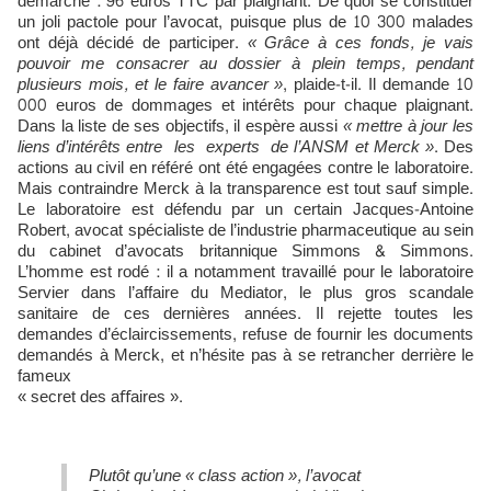
démarche : 96 euros TTC par plaignant. De quoi se constituer
un joli pactole pour l’avocat, puisque plus de 10 300 malades
ont déjà décidé de participer.
« Grâce à ces fonds, je vais
pouvoir me consacrer au dossier à plein temps, pendant
plusieurs mois, et le faire avancer »
, plaide-t-il. Il demande 10
000 euros de dommages et intérêts pour chaque plaignant.
Dans la liste de ses objectifs, il espère aussi
« mettre à jour les
liens d’intérêts entre les experts de l’ANSM et Merck »
. Des
actions au civil en référé ont été engagées contre le laboratoire.
Mais contraindre Merck à la transparence est tout sauf simple.
Le laboratoire est défendu par un certain Jacques-Antoine
Robert, avocat spécialiste de l’industrie pharmaceutique au sein
du cabinet d’avocats britannique Simmons & Simmons.
L’homme est rodé : il a notamment travaillé pour le laboratoire
Servier dans l’affaire du Mediator, le plus gros scandale
sanitaire de ces dernières années. Il rejette toutes les
demandes d’éclaircissements, refuse de fournir les documents
demandés à Merck, et n’hésite pas à se retrancher derrière le
fameux
« secret des aﬀaires ».
Plutôt qu’une « class action », l’avocat