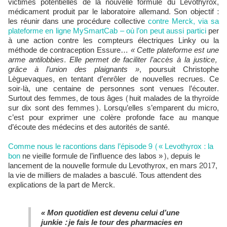
victimes potentielles de la nouvelle formule du Levothyrox,
médicament produit par le laboratoire allemand. Son objectif :
les réunir dans une procédure collective
contre Merck, via sa
plateforme en ligne MySmartCab – où l’on peut aussi partici
per
à une action contre les compteurs électriques Linky ou la
méthode de contraception Essure…
« Cette plateforme est une
arme antilobbies. Elle permet de faciliter l’accès à la justice,
grâce à l’union des plaignants »
, poursuit Christophe
Lèguevaques, en tentant d’enrôler de nouvelles recrues. Ce
soir-là, une centaine de personnes sont venues l’écouter.
Surtout des femmes, de tous âges (huit malades de la thyroïde
sur dix sont des femmes). Lorsqu’elles s’emparent du micro,
c’est pour exprimer une colère profonde face au manque
d’écoute des médecins et des autorités de santé.
Comme nous le racontions dans
l’épisode 9 (« Levothyrox : la
bon
ne vieille formule de l’inﬂuence des labos »), depuis le
lancement de la nouvelle formule du Levothyrox, en mars 2017,
la vie de milliers de malades a basculé. Tous attendent des
explications de la part de Merck.
« Mon quotidien est devenu celui d’une
junkie : je fais le tour des pharmacies en