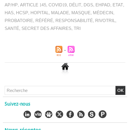
AP/HP
,
ARTICLE 145
,
COVID19
,
DÉLIT
,
DGS
,
EHPAD
,
ETAT
,
HAS
,
HCSP
,
HOPITAL
,
MALADE
,
MASQUE
,
MÉDECIN
,
PROBATOIRE
,
RÉFÉRÉ
,
RESPONSABILITÉ
,
RIVOTRIL
,
SANTÉ
,
SECRET DES AFFAIRES
,
TRI
Chlordécone : un non-lieu confirmé, la bataille se déplace
Suivez-nous
vers la Cour de cassation
30/06/2026
-
Christophe LEGUEVAQUES
CHLORDÉCONE Déclaration de Me Christophe
LÈGUEVAQUES (CLE), avocat de parties civiles, après la
décision de confirmation du non-lieu