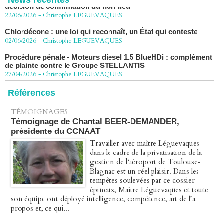
News récentes
22/06/2026
-
Christophe LEGUEVAQUES
Chlordécone : une loi qui reconnaît, un État qui conteste
02/06/2026
-
Christophe LEGUEVAQUES
Procédure pénale - Moteurs diesel 1.5 BlueHDi : complément
de plainte contre le Groupe STELLANTIS
27/04/2026
-
Christophe LEGUEVAQUES
Péage autoroute : tout savoir (ou presque) sur l'action
collective ouverte le 2 avril
Références
07/04/2026
-
Christophe LEGUEVAQUES
TÉMOIGNAGES
Témoignage de Chantal BEER-DEMANDER,
présidente du CCNAAT
Travailler avec maître Léguevaques
dans le cadre de la privatisation de la
gestion de l‘aéroport de Toulouse-
Blagnac est un réel plaisir. Dans les
tempêtes soulevées par ce dossier
épineux, Maître Léguevaques et toute
son équipe ont déployé intelligence, compétence, art de l’a
propos et, ce qui...