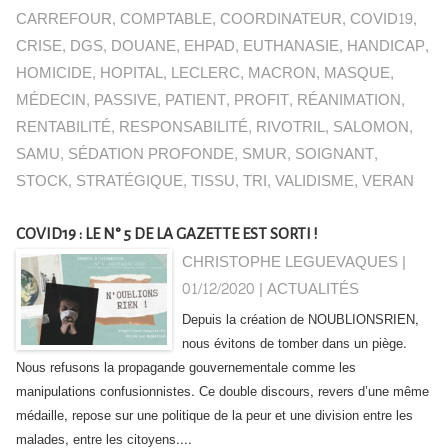
CARREFOUR
,
COMPTABLE
,
COORDINATEUR
,
COVID19
,
CRISE
,
DGS
,
DOUANE
,
EHPAD
,
EUTHANASIE
,
HANDICAP
,
HOMICIDE
,
HOPITAL
,
LECLERC
,
MACRON
,
MASQUE
,
MÉDECIN
,
PASSIVE
,
PATIENT
,
PROFIT
,
RÉANIMATION
,
RENTABILITÉ
,
RESPONSABILITÉ
,
RIVOTRIL
,
SALOMON
,
SAMU
,
SÉDATION PROFONDE
,
SMUR
,
SOIGNANT
,
STOCK
,
STRATÉGIQUE
,
TISSU
,
TRI
,
VALIDISME
,
VERAN
COVID19 : LE N° 5 DE LA GAZETTE EST SORTI !
CHRISTOPHE LEGUEVAQUES |
01/12/2020
|
ACTUALITÉS
Depuis la création de NOUBLIONSRIEN,
nous évitons de tomber dans un piège.
Nous refusons la propagande gouvernementale comme les
manipulations confusionnistes. Ce double discours, revers d’une même
médaille, repose sur une politique de la peur et une division entre les
malades, entre les citoyens....