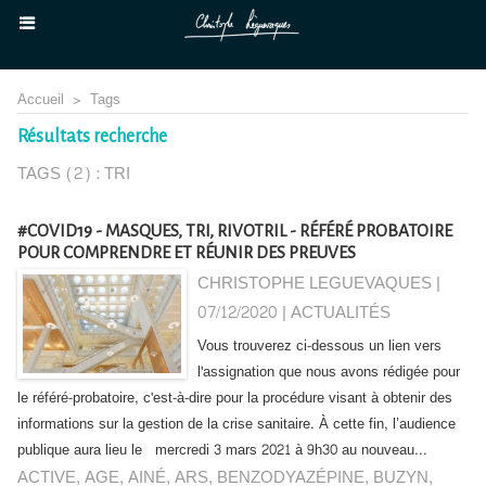
Accueil
>
Tags
Résultats recherche
TAGS (2) : TRI
#COVID19 - MASQUES, TRI, RIVOTRIL - RÉFÉRÉ PROBATOIRE
POUR COMPRENDRE ET RÉUNIR DES PREUVES
CHRISTOPHE LEGUEVAQUES |
07/12/2020
|
ACTUALITÉS
Vous trouverez ci-dessous un lien vers
l'assignation que nous avons rédigée pour
le référé-probatoire, c'est-à-dire pour la procédure visant à obtenir des
informations sur la gestion de la crise sanitaire. À cette fin, l’audience
publique aura lieu le mercredi 3 mars 2021 à 9h30 au nouveau...
ACTIVE
,
AGE
,
AINÉ
,
ARS
,
BENZODYAZÉPINE
,
BUZYN
,