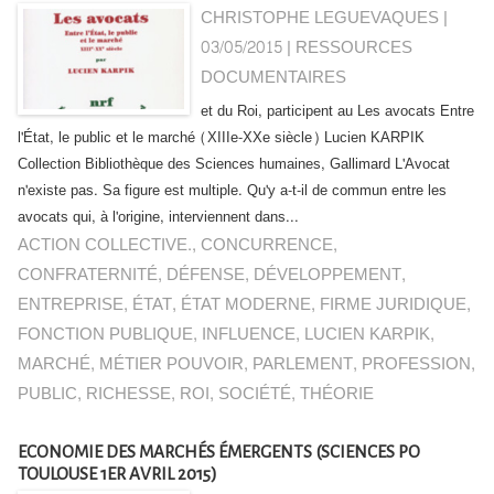
CHRISTOPHE LEGUEVAQUES |
03/05/2015
|
RESSOURCES
DOCUMENTAIRES
et du Roi, participent au Les avocats Entre
l'État, le public et le marché (XIIIe-XXe siècle) Lucien KARPIK
Collection Bibliothèque des Sciences humaines, Gallimard L'Avocat
n'existe pas. Sa figure est multiple. Qu'y a-t-il de commun entre les
avocats qui, à l'origine, interviennent dans...
ACTION COLLECTIVE.
,
CONCURRENCE
,
CONFRATERNITÉ
,
DÉFENSE
,
DÉVELOPPEMENT
,
ENTREPRISE
,
ÉTAT
,
ÉTAT MODERNE
,
FIRME JURIDIQUE
,
FONCTION PUBLIQUE
,
INFLUENCE
,
LUCIEN KARPIK
,
MARCHÉ
,
MÉTIER POUVOIR
,
PARLEMENT
,
PROFESSION
,
PUBLIC
,
RICHESSE
,
ROI
,
SOCIÉTÉ
,
THÉORIE
ECONOMIE DES MARCHÉS ÉMERGENTS (SCIENCES PO
TOULOUSE 1ER AVRIL 2015)