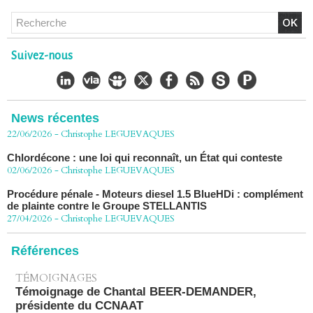
Chlordécone : un non-lieu confirmé, la bataille se déplace
vers la Cour de cassation
Suivez-nous
30/06/2026
-
Christophe LEGUEVAQUES
CHLORDÉCONE Déclaration de Me Christophe
LÈGUEVAQUES (CLE), avocat de parties civiles, après la
décision de confirmation du non-lieu
News récentes
22/06/2026
-
Christophe LEGUEVAQUES
Chlordécone : une loi qui reconnaît, un État qui conteste
02/06/2026
-
Christophe LEGUEVAQUES
Procédure pénale - Moteurs diesel 1.5 BlueHDi : complément
de plainte contre le Groupe STELLANTIS
27/04/2026
-
Christophe LEGUEVAQUES
Péage autoroute : tout savoir (ou presque) sur l'action
collective ouverte le 2 avril
Références
07/04/2026
-
Christophe LEGUEVAQUES
TÉMOIGNAGES
Témoignage de Chantal BEER-DEMANDER,
présidente du CCNAAT