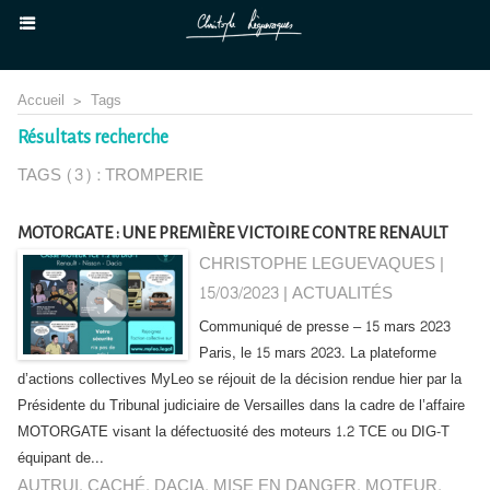
Accueil
>
Tags
Résultats recherche
TAGS (3) : TROMPERIE
MOTORGATE : UNE PREMIÈRE VICTOIRE CONTRE RENAULT
CHRISTOPHE LEGUEVAQUES |
15/03/2023
|
ACTUALITÉS
Communiqué de presse – 15 mars 2023
Paris, le 15 mars 2023. La plateforme
d’actions collectives MyLeo se réjouit de la décision rendue hier par la
Présidente du Tribunal judiciaire de Versailles dans la cadre de l’affaire
MOTORGATE visant la défectuosité des moteurs 1.2 TCE ou DIG-T
équipant de...
AUTRUI
,
CACHÉ
,
DACIA
,
MISE EN DANGER
,
MOTEUR
,