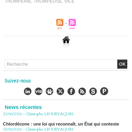
TROMPERIE
,
TROMPEUSE
,
VICE
Chlordécone : un non-lieu confirmé, la bataille se déplace
vers la Cour de cassation
Suivez-nous
30/06/2026
-
Christophe LEGUEVAQUES
CHLORDÉCONE Déclaration de Me Christophe
LÈGUEVAQUES (CLE), avocat de parties civiles, après la
décision de confirmation du non-lieu
News récentes
22/06/2026
-
Christophe LEGUEVAQUES
Chlordécone : une loi qui reconnaît, un État qui conteste
02/06/2026
-
Christophe LEGUEVAQUES