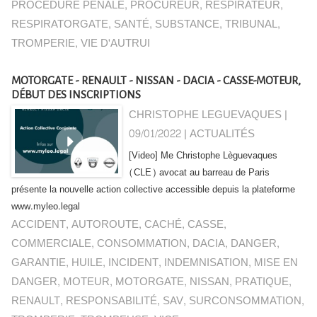
PROCÉDURE PÉNALE
,
PROCUREUR
,
RESPIRATEUR
,
RESPIRATORGATE
,
SANTÉ
,
SUBSTANCE
,
TRIBUNAL
,
TROMPERIE
,
VIE D'AUTRUI
MOTORGATE - RENAULT - NISSAN - DACIA - CASSE-MOTEUR,
DÉBUT DES INSCRIPTIONS
CHRISTOPHE LEGUEVAQUES |
09/01/2022
|
ACTUALITÉS
[Video] Me Christophe Lèguevaques
(CLE) avocat au barreau de Paris
présente la nouvelle action collective accessible depuis la plateforme
www.myleo.legal
ACCIDENT
,
AUTOROUTE
,
CACHÉ
,
CASSE
,
COMMERCIALE
,
CONSOMMATION
,
DACIA
,
DANGER
,
GARANTIE
,
HUILE
,
INCIDENT
,
INDEMNISATION
,
MISE EN
DANGER
,
MOTEUR
,
MOTORGATE
,
NISSAN
,
PRATIQUE
,
RENAULT
,
RESPONSABILITÉ
,
SAV
,
SURCONSOMMATION
,