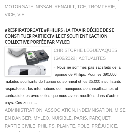
MOTORGATE
,
NISSAN
,
RENAULT
,
TCE
,
TROMPERIE
,
VICE
,
VIE
#RESPIRATORGATE #PHILIPS : LA FFAAIR DÉCIDE DE SE
CONSTITUER PARTIE CIVILE ET SOUTIENT L’ACTION
COLLECTIVE PORTÉE PAR MYLEO.
CHRISTOPHE LEGUEVAQUES |
16/02/2022
|
ACTUALITÉS
« Nous ne sommes pas satisfaits de la
réponse de Philips. Pour les 390.000
malades souffrants de l’apnée du sommeil et les 25.000 insuffisants
respiratoires, les informations communiquées sont insuffisantes et
contradictoires avec celles que nous avons récoltées dans d’autres
pays. Ces zones...
ADMINISTRATION
,
ASSOCIATION
,
INDEMNISATION
,
MISE
EN DANGER
,
MYLEO
,
NUISIBLE
,
PARIS
,
PARQUET
,
PARTIE CIVILE
,
PHILIPS
,
PLAINTE
,
POLE
,
PRÉJUDICE
,