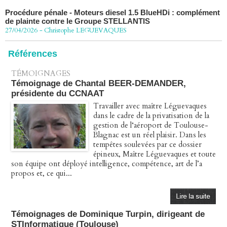
Procédure pénale - Moteurs diesel 1.5 BlueHDi : complément
de plainte contre le Groupe STELLANTIS
27/04/2026
-
Christophe LEGUEVAQUES
Péage autoroute : tout savoir (ou presque) sur l'action
collective ouverte le 2 avril
Références
07/04/2026
-
Christophe LEGUEVAQUES
TÉMOIGNAGES
Témoignage de Chantal BEER-DEMANDER,
présidente du CCNAAT
Travailler avec maître Léguevaques
dans le cadre de la privatisation de la
gestion de l‘aéroport de Toulouse-
Blagnac est un réel plaisir. Dans les
tempêtes soulevées par ce dossier
épineux, Maître Léguevaques et toute
son équipe ont déployé intelligence, compétence, art de l’a
propos et, ce qui...
Témoignages de Dominique Turpin, dirigeant de
STInformatique (Toulouse)