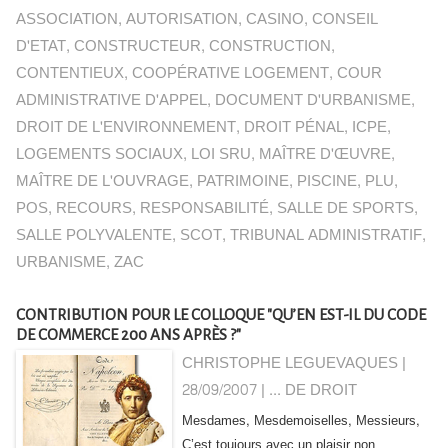
ASSOCIATION
,
AUTORISATION
,
CASINO
,
CONSEIL
D'ETAT
,
CONSTRUCTEUR
,
CONSTRUCTION
,
CONTENTIEUX
,
COOPÉRATIVE LOGEMENT
,
COUR
ADMINISTRATIVE D'APPEL
,
DOCUMENT D'URBANISME
,
DROIT DE L'ENVIRONNEMENT
,
DROIT PÉNAL
,
ICPE
,
LOGEMENTS SOCIAUX
,
LOI SRU
,
MAÎTRE D'ŒUVRE
,
MAÎTRE DE L'OUVRAGE
,
PATRIMOINE
,
PISCINE
,
PLU
,
POS
,
RECOURS
,
RESPONSABILITÉ
,
SALLE DE SPORTS
,
SALLE POLYVALENTE
,
SCOT
,
TRIBUNAL ADMINISTRATIF
,
URBANISME
,
ZAC
CONTRIBUTION POUR LE COLLOQUE "QU’EN EST-IL DU CODE
DE COMMERCE 200 ANS APRÈS ?"
CHRISTOPHE LEGUEVAQUES |
28/09/2007
|
... DE DROIT
Mesdames, Mesdemoiselles, Messieurs,
C’est toujours avec un plaisir non