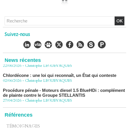
Chlordécone : un non-lieu confirmé, la bataille se déplace
vers la Cour de cassation
Suivez-nous
30/06/2026
-
Christophe LEGUEVAQUES
CHLORDÉCONE Déclaration de Me Christophe
LÈGUEVAQUES (CLE), avocat de parties civiles, après la
décision de confirmation du non-lieu
News récentes
22/06/2026
-
Christophe LEGUEVAQUES
Chlordécone : une loi qui reconnaît, un État qui conteste
02/06/2026
-
Christophe LEGUEVAQUES
Procédure pénale - Moteurs diesel 1.5 BlueHDi : complément
de plainte contre le Groupe STELLANTIS
27/04/2026
-
Christophe LEGUEVAQUES
Péage autoroute : tout savoir (ou presque) sur l'action
collective ouverte le 2 avril
Références
07/04/2026
-
Christophe LEGUEVAQUES
TÉMOIGNAGES