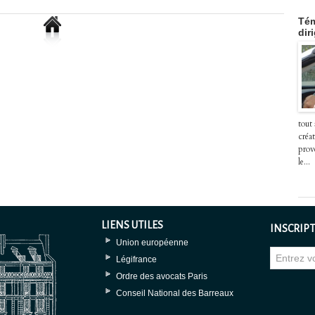
Tém
dir
tout
créat
prov
le...
LIENS UTILES
INSCRIPT
Union européenne
Légifrance
Ordre des avocats Paris
Conseil National des Barreaux