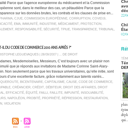
avo
alité Parce que l'agence européenne du médicament et la Commission
déc
opéenne sont, dans le meilleur des cas, un pétaudière Parce que la
22/0
nsparence sur les données brutes, les contrats et les clauses de prise en...
GPHARMA
,
CJUE
,
COMMISSION EUROPÉENNE
,
CORRUPTION
,
COVID19
,
Chl
ICACITÉ
,
EMA
,
IMMUNITÉ
,
INDUSTRIE
,
MÉDICAMENT
,
PROTECTION
,
Éta
GLEMENT
,
RESPONSABILITÉ
,
SÉCURITÉ
,
TPIUE
,
TRANSPARENCE
,
TRIBUNAL
,
02/0
Pro
Blu
le 
-IL DU CODE DE COMMERCE 200 ANS APRÈS ?"
Ré
27/0
ISTOPHE LEGUEVAQUES | 28/09/2007
|
... DE DROIT
TÉM
dames, Mesdemoiselles, Messieurs, C’est toujours avec un plaisir non
Péa
Tém
simulé que je réponds aux invitations de Madame Corinne Saint-Alary-
pre
DE
in. Non seulement parce que les travaux universitaires, qu’elle initie, sont
le 2
jours d’une excellente facture, grâce notamment aux talents variés...
07/0
NQUEROUTE
,
BICENTENAIRE
,
CAPITALISME
,
CAUSE
,
CODE DE COMMERCE
,
UPABLE
,
CRÉANCIER
,
CRÉDIT
,
DÉBITEUR
,
DROIT DES AFFAIRES
,
DROIT
AL
,
EFFICACITÉ
,
ÉQUITÉ
,
FAILLI
,
FAILLITE
,
IMPUNITÉ
,
INSOLVABILITÉ
,
URS
,
NAPOLÉON
,
PROBITÉ
,
PROPRIÉTÉ
,
RÉPRESSION
,
RESTAURATION
,
ON
,
VIOLATION
plais
épin
déplo
qui..