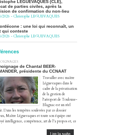
cat de parties civiles, après la
ision de confirmation du non-lieu
6/2026
-
Christophe LEGUEVAQUES
ordécone : une loi qui reconnaît, un
t qui conteste
6/2026
-
Christophe LEGUEVAQUES
cédure pénale - Moteurs diesel 1.5
eHDi : complément de plainte contre
Groupe STELLANTIS
férences
4/2026
-
Christophe LEGUEVAQUES
OIGNAGES
ge autoroute : tout savoir (ou
oignage de Chantal BEER-
sque) sur l'action collective ouverte
MANDER, présidente du CCNAAT
 avril
Travailler avec maître
4/2026
-
Christophe LEGUEVAQUES
Léguevaques dans le
cadre de la privatisation
de la gestion de
l‘aéroport de Toulouse-
Blagnac est un réel
ir. Dans les tempêtes soulevées par ce dossier
eux, Maître Léguevaques et toute son équipe ont
yé intelligence, compétence, art de l’a propos et, ce
.