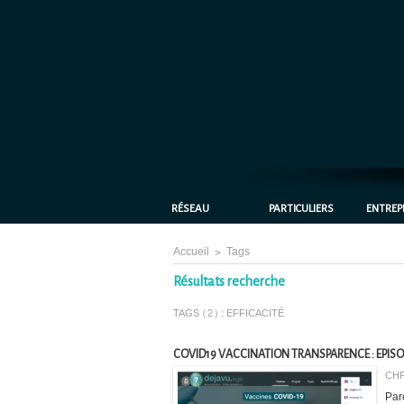
RÉSEAU
PARTICULIERS
ENTREP
Accueil
>
Tags
Résultats recherche
TAGS (2) : EFFICACITÉ
COVID19 VACCINATION TRANSPARENCE : EPISO
CHR
Par