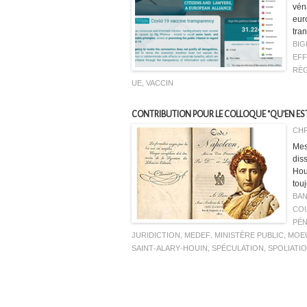
vén
eur
tra
BI
EFF
RÈ
UE
,
VACCIN
CONTRIBUTION POUR LE COLLOQUE "QU’EN EST
CHR
Mes
dis
Hou
tou
BA
CO
PÉN
JURIDICTION
,
MEDEF
,
MINISTÈRE PUBLIC
,
MOE
SAINT-ALARY-HOUIN
,
SPÉCULATION
,
SPOLIATI