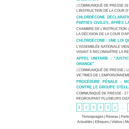
(COMMUNIQUÉ DE PRESSE 29 J
L’INSTRUCTION DE LA COUR D
CHLORDÉCONE DÉCLARATI
PARTIES CIVILES, APRÈS L
CHAMBRE DE L’INSTRUCTION (C
LA DÉCISION DE LA COUR D'AP
CHLORDÉCONE : UNE LOI Q
L'ASSEMBLÉE NATIONALE VIEN
VISANT À RECONNAÎTRE LA RES
APPEL UNITAIRE : "JUST
ORANGE"
(COMMUNIQUÉ DE PRESSE) LE 
VICTIMES DE L’EMPOISONNEME
PROCÉDURE PÉNALE - MO
CONTRE LE GROUPE STELL
COMMUNIQUÉ DE PRESSE - 27 A
REGROUPANT PLUSIEURS DIZA
1
2
3
4
5
»
...
Témoignages
|
Réseau
|
Parti
Actualités
|
Ethiques
|
Vidéos
|
Me