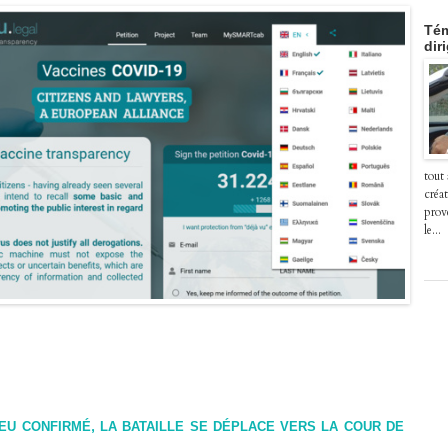
Tém
dir
tout
créat
prov
le...
EU CONFIRMÉ, LA BATAILLE SE DÉPLACE VERS LA COUR DE