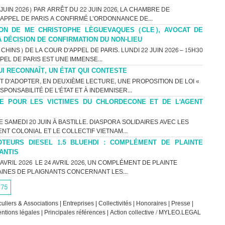
UIN 2026) PAR ARRÊT DU 22 JUIN 2026, LA CHAMBRE DE
’APPEL DE PARIS A CONFIRMÉ L’ORDONNANCE DE...
ON DE ME CHRISTOPHE LÈGUEVAQUES (CLE), AVOCAT DE
A DÉCISION DE CONFIRMATION DU NON-LIEU
HINS) DE LA COUR D'APPEL DE PARIS. LUNDI 22 JUIN 2026 – 15H30
PEL DE PARIS EST UNE IMMENSE...
UI RECONNAÎT, UN ÉTAT QUI CONTESTE
T D'ADOPTER, EN DEUXIÈME LECTURE, UNE PROPOSITION DE LOI «
PONSABILITÉ DE L'ÉTAT ET À INDEMNISER...
ICE POUR LES VICTIMES DU CHLORDECONE ET DE L'AGENT
SAMEDI 20 JUIN À BASTILLE. DIASPORA SOLIDAIRES AVEC LES
NT COLONIAL ET LE COLLECTIF VIETNAM...
TEURS DIESEL 1.5 BLUEHDI : COMPLÉMENT DE PLAINTE
ANTIS
VRIL 2026 LE 24 AVRIL 2026, UN COMPLÉMENT DE PLAINTE
INES DE PLAIGNANTS CONCERNANT LES...
75
culiers & Associations
|
Entreprises
|
Collectivités
|
Honoraires
|
Presse
|
ntions légales
|
Principales références
|
Action collective / MYLEO.LEGAL