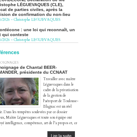
cat de parties civiles, après la
ision de confirmation du non-lieu
6/2026
-
Christophe LEGUEVAQUES
ordécone : une loi qui reconnaît, un
t qui conteste
6/2026
-
Christophe LEGUEVAQUES
cédure pénale - Moteurs diesel 1.5
eHDi : complément de plainte contre
Groupe STELLANTIS
férences
4/2026
-
Christophe LEGUEVAQUES
OIGNAGES
ge autoroute : tout savoir (ou
oignage de Chantal BEER-
sque) sur l'action collective ouverte
MANDER, présidente du CCNAAT
 avril
Travailler avec maître
4/2026
-
Christophe LEGUEVAQUES
Léguevaques dans le
cadre de la privatisation
de la gestion de
l‘aéroport de Toulouse-
Blagnac est un réel
ir. Dans les tempêtes soulevées par ce dossier
eux, Maître Léguevaques et toute son équipe ont
yé intelligence, compétence, art de l’a propos et, ce
.