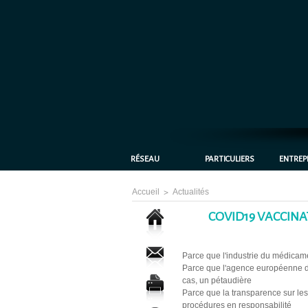
RÉSEAU
PARTICULIERS
ENTREP
Accueil
>
Actualités
COVID19 VACCINA
Parce que l'industrie du médicame
Parce que l'agence européenne d
cas, un pétaudière
Parce que la transparence sur les
procédures en responsabilité