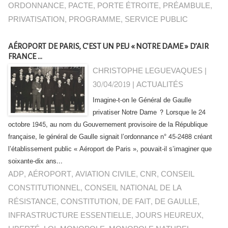
ORDONNANCE
,
PACTE
,
PORTE ÉTROITE
,
PRÉAMBULE
,
PRIVATISATION
,
PROGRAMME
,
SERVICE PUBLIC
AÉROPORT DE PARIS, C’EST UN PEU « NOTRE DAME » D’AIR
FRANCE …
CHRISTOPHE LEGUEVAQUES |
30/04/2019
|
ACTUALITÉS
Imagine-t-on le Général de Gaulle
privatiser Notre Dame ? Lorsque le 24
octobre 1945, au nom du Gouvernement provisoire de la République
française, le général de Gaulle signait l’ordonnance n° 45-2488 créant
l’établissement public « Aéroport de Paris », pouvait-il s’imaginer que
soixante-dix ans...
ADP
,
AÉROPORT
,
AVIATION CIVILE
,
CNR
,
CONSEIL
CONSTITUTIONNEL
,
CONSEIL NATIONAL DE LA
RÉSISTANCE
,
CONSTITUTION
,
DE FAIT
,
DE GAULLE
,
INFRASTRUCTURE ESSENTIELLE
,
JOURS HEUREUX
,