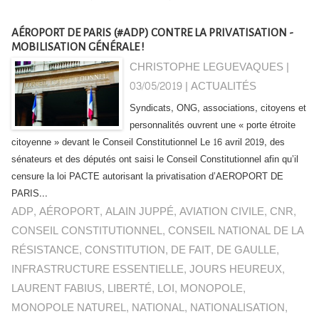
AÉROPORT DE PARIS (#ADP) CONTRE LA PRIVATISATION -
MOBILISATION GÉNÉRALE !
CHRISTOPHE LEGUEVAQUES |
03/05/2019
|
ACTUALITÉS
Syndicats, ONG, associations, citoyens et
personnalités ouvrent une « porte étroite
citoyenne » devant le Conseil Constitutionnel Le 16 avril 2019, des
sénateurs et des députés ont saisi le Conseil Constitutionnel afin qu’il
censure la loi PACTE autorisant la privatisation d’AEROPORT DE
PARIS...
ADP
,
AÉROPORT
,
ALAIN JUPPÉ
,
AVIATION CIVILE
,
CNR
,
CONSEIL CONSTITUTIONNEL
,
CONSEIL NATIONAL DE LA
RÉSISTANCE
,
CONSTITUTION
,
DE FAIT
,
DE GAULLE
,
INFRASTRUCTURE ESSENTIELLE
,
JOURS HEUREUX
,
LAURENT FABIUS
,
LIBERTÉ
,
LOI
,
MONOPOLE
,
MONOPOLE NATUREL
,
NATIONAL
,
NATIONALISATION
,