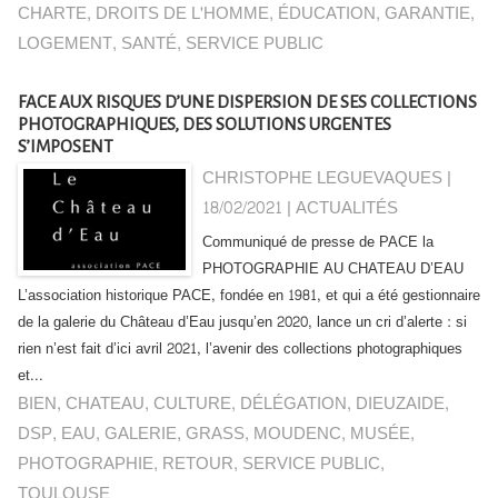
CHARTE
,
DROITS DE L'HOMME
,
ÉDUCATION
,
GARANTIE
,
LOGEMENT
,
SANTÉ
,
SERVICE PUBLIC
FACE AUX RISQUES D’UNE DISPERSION DE SES COLLECTIONS
PHOTOGRAPHIQUES, DES SOLUTIONS URGENTES
S’IMPOSENT
CHRISTOPHE LEGUEVAQUES |
18/02/2021
|
ACTUALITÉS
Communiqué de presse de PACE la
PHOTOGRAPHIE AU CHATEAU D’EAU
L’association historique PACE, fondée en 1981, et qui a été gestionnaire
de la galerie du Château d’Eau jusqu’en 2020, lance un cri d’alerte : si
rien n’est fait d’ici avril 2021, l’avenir des collections photographiques
et...
BIEN
,
CHATEAU
,
CULTURE
,
DÉLÉGATION
,
DIEUZAIDE
,
DSP
,
EAU
,
GALERIE
,
GRASS
,
MOUDENC
,
MUSÉE
,
PHOTOGRAPHIE
,
RETOUR
,
SERVICE PUBLIC
,
TOULOUSE