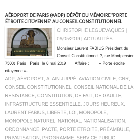
AÉROPORT DE PARIS (#ADP) DÉPÔT DU MÉMOIRE "PORTE
ÉTROITE CITOYENNE" AU CONSEIL CONSTITUTIONNEL
CHRISTOPHE LEGUEVAQUES |
06/05/2019
|
ACTUALITÉS
Monsieur Laurent FABIUS Président du
Conseil Constitutionnel 2, rue Montpensier
75001 Paris Paris, le 6 mai 2019 Affaire : « Porte étroite
citoyenne »...
ADP
,
AÉROPORT
,
ALAIN JUPPÉ
,
AVIATION CIVILE
,
CNR
,
CONSEIL CONSTITUTIONNEL
,
CONSEIL NATIONAL DE LA
RÉSISTANCE
,
CONSTITUTION
,
DE FAIT
,
DE GAULLE
,
INFRASTRUCTURE ESSENTIELLE
,
JOURS HEUREUX
,
LAURENT FABIUS
,
LIBERTÉ
,
LOI
,
MONOPOLE
,
MONOPOLE NATUREL
,
NATIONAL
,
NATIONALISATION
,
ORDONNANCE
,
PACTE
,
PORTE ÉTROITE
,
PRÉAMBULE
,
PRIVATISATION
,
PROGRAMME
,
SERVICE PUBLIC