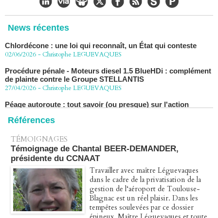
décision de confirmation du non-lieu
22/06/2026
-
Christophe LEGUEVAQUES
News récentes
Chlordécone : une loi qui reconnaît, un État qui conteste
02/06/2026
-
Christophe LEGUEVAQUES
Procédure pénale - Moteurs diesel 1.5 BlueHDi : complément
de plainte contre le Groupe STELLANTIS
27/04/2026
-
Christophe LEGUEVAQUES
Péage autoroute : tout savoir (ou presque) sur l'action
collective ouverte le 2 avril
07/04/2026
-
Christophe LEGUEVAQUES
Références
TÉMOIGNAGES
Témoignage de Chantal BEER-DEMANDER,
présidente du CCNAAT
Travailler avec maître Léguevaques
dans le cadre de la privatisation de la
gestion de l‘aéroport de Toulouse-
Blagnac est un réel plaisir. Dans les
tempêtes soulevées par ce dossier
épineux, Maître Léguevaques et toute