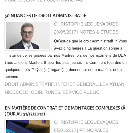
PUBLIC
,
SERVICE PUBLIC NATIONAL
50 NUANCES DE DROIT ADMINISTRATIF
CHRISTOPHE LEGUEVAQUES |
20/05/2017
|
NOTES & ÉTUDES
Qu’est-ce que le droit administratif ? Vous
avez cinq heures ! La question sonne à
l’instar de celles posées par nos Maîtres lors de nos examens de DEA
(nos anciens Masters II pour les plus jeunes !). Comment tout dire en
quelques mots ? Quel(s) regard(s) donner sur cette matière, cette
science...
DROIT ADMINISTRATIF
,
INTÉRÊT GÉNÉRAL
,
LEVIATHAN
,
NICCCOLO
,
ODIN
,
RUNES
,
SERVICE PUBLIC
EN MATIÈRE DE CONTRAT ET DE MONTAGES COMPLEXES (À
JOUR AU 31/12/2012)
CHRISTOPHE LEGUEVAQUES |
05/01/2013
|
PRINCIPALES