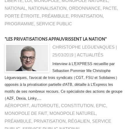
LIBERTÉ
,
LOI
,
MONOPOLE
,
MONOPOLE NATUREL
,
NATIONAL
,
NATIONALISATION
,
ORDONNANCE
,
PACTE
,
PORTE ÉTROITE
,
PRÉAMBULE
,
PRIVATISATION
,
PROGRAMME
,
SERVICE PUBLIC
"LES PRIVATISATIONS APPAUVRISSENT LA NATION"
CHRISTOPHE LEGUEVAQUES |
25/03/2019
|
ACTUALITÉS
Interview à L'EXPRESS recueillie par
Sébastien Pommier Me Christophe
Lèguevaques, l'avocat de trois syndicats (CGT, FSU et Solidaires)
opposés à la privatisation partielle d'ATB, détaille à L'Express les
motifs de ses nombreux recours. Ce spécialiste des actions de groupe
(AZF, Dexia, Linky,...
AÉROPORT
,
AUTOROUTE
,
CONSTITUTION
,
EPIC
,
MONOPOLE DE FAIT
,
MONOPOLE NATUREL
,
PRÉAMBULE
,
PRIVATISATION
,
RÉGALIEN
,
SERVICE