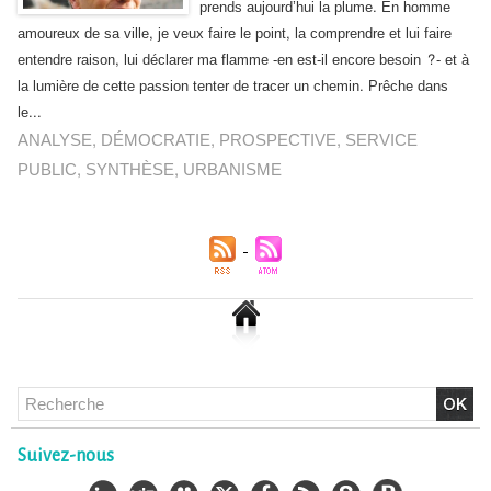
prends aujourd’hui la plume. En homme
amoureux de sa ville, je veux faire le point, la comprendre et lui faire
entendre raison, lui déclarer ma flamme ‐en est‐il encore besoin ?‐ et à
la lumière de cette passion tenter de tracer un chemin. Prêche dans
le...
ANALYSE
,
DÉMOCRATIE
,
PROSPECTIVE
,
SERVICE
PUBLIC
,
SYNTHÈSE
,
URBANISME
Chlordécone : un non-lieu confirmé, la bataille se déplace
vers la Cour de cassation
30/06/2026
-
Christophe LEGUEVAQUES
Suivez-nous
CHLORDÉCONE Déclaration de Me Christophe
LÈGUEVAQUES (CLE), avocat de parties civiles, après la