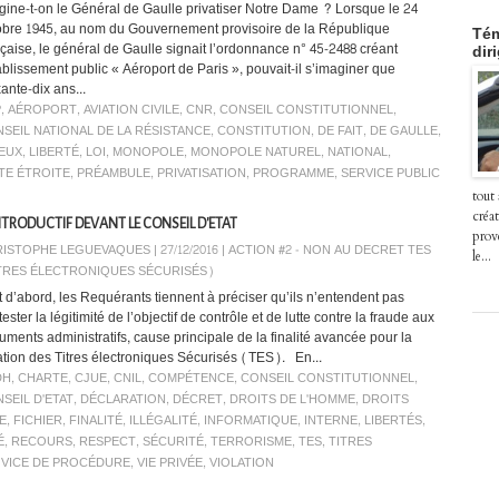
gine-t-on le Général de Gaulle privatiser Notre Dame ? Lorsque le 24
obre 1945, au nom du Gouvernement provisoire de la République
Tém
nçaise, le général de Gaulle signait l’ordonnance n° 45-2488 créant
dir
tablissement public « Aéroport de Paris », pouvait-il s’imaginer que
ante-dix ans...
P
,
AÉROPORT
,
AVIATION CIVILE
,
CNR
,
CONSEIL CONSTITUTIONNEL
,
SEIL NATIONAL DE LA RÉSISTANCE
,
CONSTITUTION
,
DE FAIT
,
DE GAULLE
,
EUX
,
LIBERTÉ
,
LOI
,
MONOPOLE
,
MONOPOLE NATUREL
,
NATIONAL
,
TE ÉTROITE
,
PRÉAMBULE
,
PRIVATISATION
,
PROGRAMME
,
SERVICE PUBLIC
tout
créat
NTRODUCTIF DEVANT LE CONSEIL D'ETAT
prov
ISTOPHE LEGUEVAQUES | 27/12/2016
|
ACTION #2 - NON AU DECRET TES
le...
TRES ÉLECTRONIQUES SÉCURISÉS)
t d’abord, les Requérants tiennent à préciser qu’ils n’entendent pas
ester la légitimité de l’objectif de contrôle et de lutte contre la fraude aux
uments administratifs, cause principale de la finalité avancée pour la
ation des Titres électroniques Sécurisés (TES). En...
DH
,
CHARTE
,
CJUE
,
CNIL
,
COMPÉTENCE
,
CONSEIL CONSTITUTIONNEL
,
SEIL D'ETAT
,
DÉCLARATION
,
DÉCRET
,
DROITS DE L'HOMME
,
DROITS
E
,
FICHIER
,
FINALITÉ
,
ILLÉGALITÉ
,
INFORMATIQUE
,
INTERNE
,
LIBERTÉS
,
É
,
RECOURS
,
RESPECT
,
SÉCURITÉ
,
TERRORISME
,
TES
,
TITRES
,
VICE DE PROCÉDURE
,
VIE PRIVÉE
,
VIOLATION