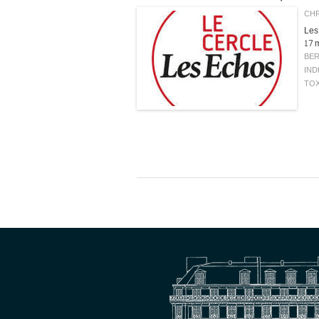
CHR
Les
17 m
BE
IND
TO