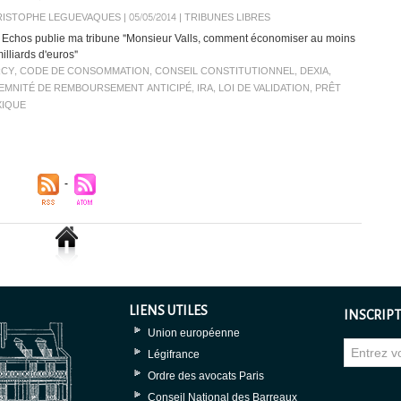
ISTOPHE LEGUEVAQUES | 05/05/2014
|
TRIBUNES LIBRES
 Echos publie ma tribune "Monsieur Valls, comment économiser au moins
illiards d'euros"
RCY
,
CODE DE CONSOMMATION
,
CONSEIL CONSTITUTIONNEL
,
DEXIA
,
EMNITÉ DE REMBOURSEMENT ANTICIPÉ
,
IRA
,
LOI DE VALIDATION
,
PRÊT
XIQUE
LIENS UTILES
INSCRIPT
Union européenne
Légifrance
Ordre des avocats Paris
Conseil National des Barreaux