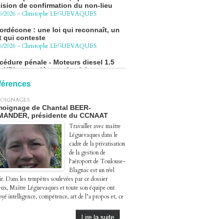
ordécone : une loi qui reconnaît, un
t qui conteste
6/2026
-
Christophe LEGUEVAQUES
cédure pénale - Moteurs diesel 1.5
eHDi : complément de plainte contre
Groupe STELLANTIS
4/2026
-
Christophe LEGUEVAQUES
férences
ge autoroute : tout savoir (ou
sque) sur l'action collective ouverte
OIGNAGES
 avril
oignage de Chantal BEER-
4/2026
-
Christophe LEGUEVAQUES
MANDER, présidente du CCNAAT
Travailler avec maître
Léguevaques dans le
cadre de la privatisation
de la gestion de
l‘aéroport de Toulouse-
Blagnac est un réel
ir. Dans les tempêtes soulevées par ce dossier
eux, Maître Léguevaques et toute son équipe ont
yé intelligence, compétence, art de l’a propos et, ce
.