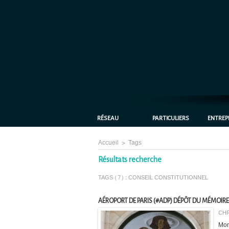
RÉSEAU
PARTICULIERS
ENTREP
Accueil
>
Tags
Résultats recherche
TAGS (7) : CONSEIL CONSTITUTIONNEL
AÉROPORT DE PARIS (#ADP) DÉPÔT DU MÉMOIR
CHR
Mon