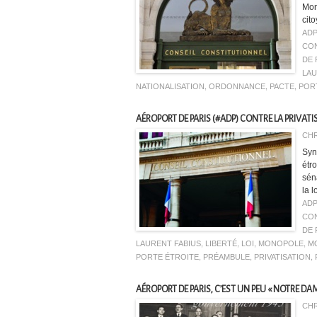
Mon
cito
AD
CON
DE 
LAU
NATIONALISATION
,
ORDONNANCE
,
PACTE
,
POR
AÉROPORT DE PARIS (#ADP) CONTRE LA PRIVATI
CHR
Syn
étr
sén
la 
AD
CON
DE 
LAURENT FABIUS
,
LIBERTÉ
,
LOI
,
MONOPOLE
,
M
PORTE ÉTROITE
,
PRÉAMBULE
,
PRIVATISATION
,
AÉROPORT DE PARIS, C’EST UN PEU « NOTRE DAM
CHR