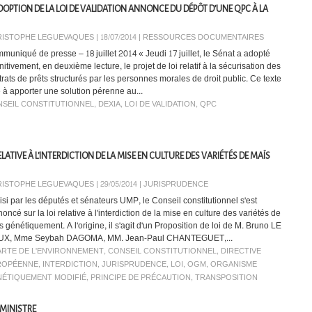
DOPTION DE LA LOI DE VALIDATION ANNONCE DU DÉPÔT D’UNE QPC À LA
ISTOPHE LEGUEVAQUES | 18/07/2014
|
RESSOURCES DOCUMENTAIRES
muniqué de presse – 18 juillet 2014 « Jeudi 17 juillet, le Sénat a adopté
nitivement, en deuxième lecture, le projet de loi relatif à la sécurisation des
trats de prêts structurés par les personnes morales de droit public. Ce texte
e à apporter une solution pérenne au...
SEIL CONSTITUTIONNEL
,
DEXIA
,
LOI DE VALIDATION
,
QPC
LATIVE À L'INTERDICTION DE LA MISE EN CULTURE DES VARIÉTÉS DE MAÏS
ISTOPHE LEGUEVAQUES | 29/05/2014
|
JURISPRUDENCE
si par les députés et sénateurs UMP, le Conseil constitutionnel s'est
oncé sur la loi relative à l'interdiction de la mise en culture des variétés de
 génétiquement. A l'origine, il s'agit d'un Proposition de loi de M. Bruno LE
X, Mme Seybah DAGOMA, MM. Jean-Paul CHANTEGUET,...
RTE DE L'ENVIRONNEMENT
,
CONSEIL CONSTITUTIONNEL
,
DIRECTIVE
ROPÉENNE
,
INTERDICTION
,
JURISPRUDENCE
,
LOI
,
OGM
,
ORGANISME
ÉTIQUEMENT MODIFIÉ
,
PRINCIPE DE PRÉCAUTION
,
TRANSPOSITION
 MINISTRE