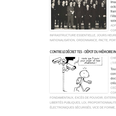
Ima
oct
fra
l’é
soix
AD
CON
INFRASTRUCTURE ESSENTIELLE
,
JOURS HEUR
NATIONALISATION
,
ORDONNANCE
,
PACTE
,
POR
CONTRE LE DÉCRET TES - DÉPOT DU MÉMOIRE I
CHR
(TI
Tou
cont
doc
cré
CE
CON
FONDAMENTAUX
,
EXCÈS DE POUVOIR
,
EXTERN
LIBERTÉS PUBLIQUES
,
LOI
,
PROPORTIONNALIT
ÉLECTRONIQUES SÉCURISÉS
,
VICE DE FORME