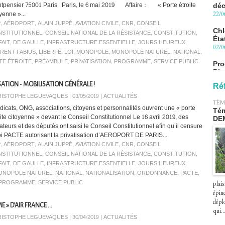
tpensier 75001 Paris Paris, le 6 mai 2019 Affaire : « Porte étroite
yenne »...
Chl
P
,
AÉROPORT
,
ALAIN JUPPÉ
,
AVIATION CIVILE
,
CNR
,
CONSEIL
Éta
02/0
STITUTIONNEL
,
CONSEIL NATIONAL DE LA RÉSISTANCE
,
CONSTITUTION
,
FAIT
,
DE GAULLE
,
INFRASTRUCTURE ESSENTIELLE
,
JOURS HEUREUX
,
Pro
RENT FABIUS
,
LIBERTÉ
,
LOI
,
MONOPOLE
,
MONOPOLE NATUREL
,
NATIONAL
,
Blu
TE ÉTROITE
,
PRÉAMBULE
,
PRIVATISATION
,
PROGRAMME
,
SERVICE PUBLIC
le 
27/0
SATION - MOBILISATION GÉNÉRALE !
Ré
Péa
ISTOPHE LEGUEVAQUES | 03/05/2019
|
ACTUALITÉS
pre
TÉM
le 2
dicats, ONG, associations, citoyens et personnalités ouvrent une « porte
Tém
07/0
oite citoyenne » devant le Conseil Constitutionnel Le 16 avril 2019, des
DE
ateurs et des députés ont saisi le Conseil Constitutionnel afin qu’il censure
loi PACTE autorisant la privatisation d’AEROPORT DE PARIS...
P
,
AÉROPORT
,
ALAIN JUPPÉ
,
AVIATION CIVILE
,
CNR
,
CONSEIL
STITUTIONNEL
,
CONSEIL NATIONAL DE LA RÉSISTANCE
,
CONSTITUTION
,
FAIT
,
DE GAULLE
,
INFRASTRUCTURE ESSENTIELLE
,
JOURS HEUREUX
,
ONOPOLE NATUREL
,
NATIONAL
,
NATIONALISATION
,
ORDONNANCE
,
PACTE
,
PROGRAMME
,
SERVICE PUBLIC
plais
épin
déplo
E » D’AIR FRANCE …
qui..
ISTOPHE LEGUEVAQUES | 30/04/2019
|
ACTUALITÉS