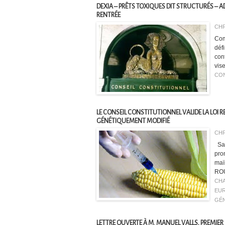
DEXIA – PRÊTS TOXIQUES DIT STRUCTURÉS – A
RENTRÉE
CHR
Com
défi
con
vis
CON
LE CONSEIL CONSTITUTIONNEL VALIDE LA LOI RE
GÉNÉTIQUEMENT MODIFIÉ
CHR
Sai
pron
maïs
ROU
CHA
EU
GÉN
LETTRE OUVERTE À M. MANUEL VALLS, PREMIER