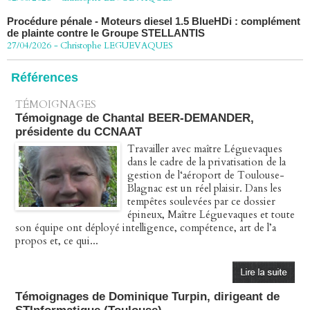
Procédure pénale - Moteurs diesel 1.5 BlueHDi : complément
de plainte contre le Groupe STELLANTIS
27/04/2026
-
Christophe LEGUEVAQUES
Péage autoroute : tout savoir (ou presque) sur l'action
collective ouverte le 2 avril
Références
07/04/2026
-
Christophe LEGUEVAQUES
TÉMOIGNAGES
Témoignage de Chantal BEER-DEMANDER,
présidente du CCNAAT
Travailler avec maître Léguevaques
dans le cadre de la privatisation de la
gestion de l‘aéroport de Toulouse-
Blagnac est un réel plaisir. Dans les
tempêtes soulevées par ce dossier
épineux, Maître Léguevaques et toute
son équipe ont déployé intelligence, compétence, art de l’a
propos et, ce qui...
Témoignages de Dominique Turpin, dirigeant de