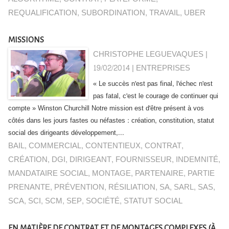
REQUALIFICATION
,
SUBORDINATION
,
TRAVAIL
,
UBER
MISSIONS
CHRISTOPHE LEGUEVAQUES |
19/02/2014
|
ENTREPRISES
« Le succès n'est pas final, l'échec n'est
pas fatal, c'est le courage de continuer qui
compte » Winston Churchill Notre mission est d'être présent à vos
côtés dans les jours fastes ou néfastes : création, constitution, statut
social des dirigeants développement,...
BAIL
,
COMMERCIAL
,
CONTENTIEUX
,
CONTRAT
,
CRÉATION
,
DGI
,
DIRIGEANT
,
FOURNISSEUR
,
INDEMNITÉ
,
MANDATAIRE SOCIAL
,
MONTAGE
,
PARTENAIRE
,
PARTIE
PRENANTE
,
PRÉVENTION
,
RÉSILIATION
,
SA
,
SARL
,
SAS
,
SCA
,
SCI
,
SCM
,
SEP
,
SOCIÉTÉ
,
STATUT SOCIAL
EN MATIÈRE DE CONTRAT ET DE MONTAGES COMPLEXES (À