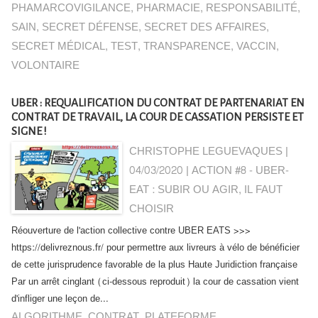
PHAMARCOVIGILANCE
,
PHARMACIE
,
RESPONSABILITÉ
,
SAIN
,
SECRET DÉFENSE
,
SECRET DES AFFAIRES
,
SECRET MÉDICAL
,
TEST
,
TRANSPARENCE
,
VACCIN
,
VOLONTAIRE
UBER : REQUALIFICATION DU CONTRAT DE PARTENARIAT EN
CONTRAT DE TRAVAIL, LA COUR DE CASSATION PERSISTE ET
SIGNE !
CHRISTOPHE LEGUEVAQUES |
04/03/2020
|
ACTION #8 - UBER-
EAT : SUBIR OU AGIR, IL FAUT
CHOISIR
Réouverture de l'action collective contre UBER EATS >>>
https://delivreznous.fr/ pour permettre aux livreurs à vélo de bénéficier
de cette jurisprudence favorable de la plus Haute Juridiction française
Par un arrêt cinglant (ci-dessous reproduit) la cour de cassation vient
d'infliger une leçon de...
ALGORITHME
,
CONTRAT
,
PLATEFORME
,