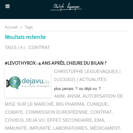
Accueil
>
Tags
Résultats recherche
TAGS (4) : CONTRAT
#LEVOTHYROX : 4 ANS APRÈS, L'HEURE DU BILAN ?
CHRISTOPHE LEGUEVAQUES |
01/03/2021
|
ACTUALITÉS
plus jamais ? ou déjà vu ?
AMM
,
ANSM
,
AUTORISATION DE
MISE SUR LE MARCHÉ
,
BIG PHARMA
,
CLINIQUE
,
COBAYE
,
COMMISSION EUROPÉENNE
,
CONTRAT
,
COVID19
,
DEJA VU
,
EFFET SECONDAIRE
,
EMA
,
IMMUNITÉ
,
IMPUNITÉ
,
LABORATOIRES
,
MÉDICAMENT
,