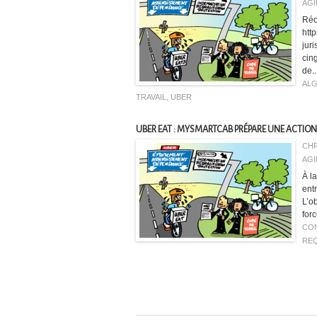
AGI
Réo
http
jur
cin
de..
AL
TRAVAIL
,
UBER
UBER EAT : MYSMARTCAB PRÉPARE UNE ACTION
CHR
AGI
À l
entr
L’o
for
CON
REQ