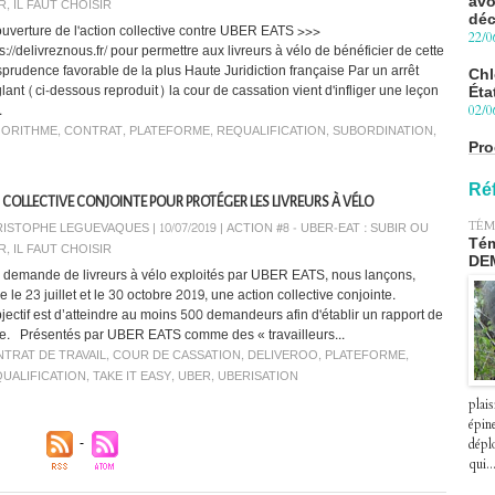
déc
R, IL FAUT CHOISIR
22/0
uverture de l'action collective contre UBER EATS >>>
s://delivreznous.fr/ pour permettre aux livreurs à vélo de bénéficier de cette
Chl
isprudence favorable de la plus Haute Juridiction française Par un arrêt
Éta
glant (ci-dessous reproduit) la cour de cassation vient d'infliger une leçon
02/0
.
GORITHME
,
CONTRAT
,
PLATEFORME
,
REQUALIFICATION
,
SUBORDINATION
,
Pro
Blu
le 
27/0
Ré
 COLLECTIVE CONJOINTE POUR PROTÉGER LES LIVREURS À VÉLO
Péa
ISTOPHE LEGUEVAQUES | 10/07/2019
|
ACTION #8 - UBER-EAT : SUBIR OU
TÉM
pre
Tém
R, IL FAUT CHOISIR
le 2
DE
a demande de livreurs à vélo exploités par UBER EATS, nous lançons,
07/0
e le 23 juillet et le 30 octobre 2019, une action collective conjointe.
bjectif est d’atteindre au moins 500 demandeurs afin d'établir un rapport de
ce. Présentés par UBER EATS comme des « travailleurs...
TRAT DE TRAVAIL
,
COUR DE CASSATION
,
DELIVEROO
,
PLATEFORME
,
UALIFICATION
,
TAKE IT EASY
,
UBER
,
UBERISATION
plais
épin
déplo
qui..