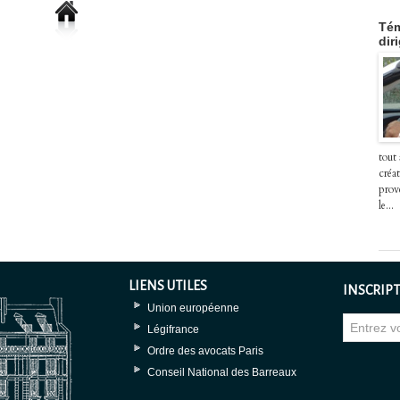
Tém
dir
tout
créat
prov
le...
LIENS UTILES
INSCRIPT
Union européenne
Légifrance
Ordre des avocats Paris
Conseil National des Barreaux