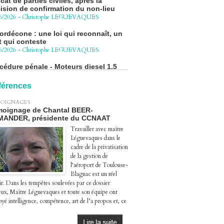
ision de confirmation du non-lieu
6/2026
-
Christophe LEGUEVAQUES
ordécone : une loi qui reconnaît, un
t qui conteste
6/2026
-
Christophe LEGUEVAQUES
cédure pénale - Moteurs diesel 1.5
eHDi : complément de plainte contre
Groupe STELLANTIS
4/2026
-
Christophe LEGUEVAQUES
férences
ge autoroute : tout savoir (ou
OIGNAGES
sque) sur l'action collective ouverte
oignage de Chantal BEER-
 avril
MANDER, présidente du CCNAAT
4/2026
-
Christophe LEGUEVAQUES
Travailler avec maître
Léguevaques dans le
cadre de la privatisation
de la gestion de
l‘aéroport de Toulouse-
Blagnac est un réel
ir. Dans les tempêtes soulevées par ce dossier
eux, Maître Léguevaques et toute son équipe ont
yé intelligence, compétence, art de l’a propos et, ce
.