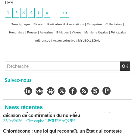
LES...
1
2
3
4
5
»
...
75
Témoignages
|
Réseau
|
Particuliers & Associations
|
Entreprises
|
Collectivités
|
Honoraires
|
Presse
|
Actualités
|
Ethiques
|
Vidéos
|
Mentions légales
|
Principales
références
|
Action collective / MYLEO.LEGAL
Suivez-nous
Chlordécone : un non-lieu confirmé, la bataille se déplace
vers la Cour de cassation
30/06/2026
-
Christophe LEGUEVAQUES
CHLORDÉCONE Déclaration de Me Christophe
LÈGUEVAQUES (CLE), avocat de parties civiles, après la
News récentes
décision de confirmation du non-lieu
22/06/2026
-
Christophe LEGUEVAQUES
Chlordécone : une loi qui reconnaît, un État qui conteste
02/06/2026
-
Christophe LEGUEVAQUES