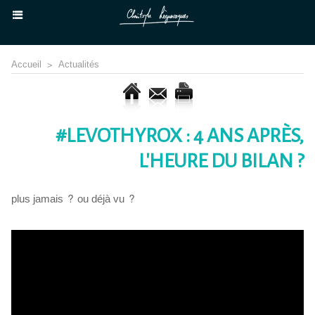
Accueil
>
Actualités
#LEVOTHYROX : 4 ANS APRÈS,
L'HEURE DU BILAN ?
plus jamais ? ou déjà vu ?