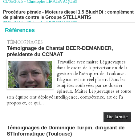
Procédure pénale - Moteurs diesel 1.5 BlueHDi : complément
de plainte contre le Groupe STELLANTIS
27/04/2026
-
Christophe LEGUEVAQUES
Péage autoroute : tout savoir (ou presque) sur l'action
Références
collective ouverte le 2 avril
07/04/2026
-
Christophe LEGUEVAQUES
TÉMOIGNAGES
Témoignage de Chantal BEER-DEMANDER,
présidente du CCNAAT
Travailler avec maître Léguevaques
dans le cadre de la privatisation de la
gestion de l‘aéroport de Toulouse-
Blagnac est un réel plaisir. Dans les
tempêtes soulevées par ce dossier
épineux, Maître Léguevaques et toute
son équipe ont déployé intelligence, compétence, art de l’a
propos et, ce qui...
Témoignages de Dominique Turpin, dirigeant de
STInformatique (Toulouse)