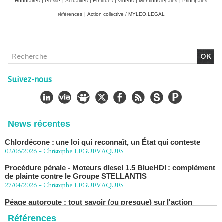
Honoraires
|
Presse
|
Actualités
|
Ethiques
|
Vidéos
|
Mentions légales
|
Principales
références
|
Action collective / MYLEO.LEGAL
Chlordécone : un non-lieu confirmé, la bataille se déplace
vers la Cour de cassation
30/06/2026
-
Christophe LEGUEVAQUES
Suivez-nous
CHLORDÉCONE Déclaration de Me Christophe
LÈGUEVAQUES (CLE), avocat de parties civiles, après la
décision de confirmation du non-lieu
22/06/2026
-
Christophe LEGUEVAQUES
News récentes
Chlordécone : une loi qui reconnaît, un État qui conteste
02/06/2026
-
Christophe LEGUEVAQUES
Procédure pénale - Moteurs diesel 1.5 BlueHDi : complément
de plainte contre le Groupe STELLANTIS
27/04/2026
-
Christophe LEGUEVAQUES
Péage autoroute : tout savoir (ou presque) sur l'action
collective ouverte le 2 avril
07/04/2026
-
Christophe LEGUEVAQUES
Références