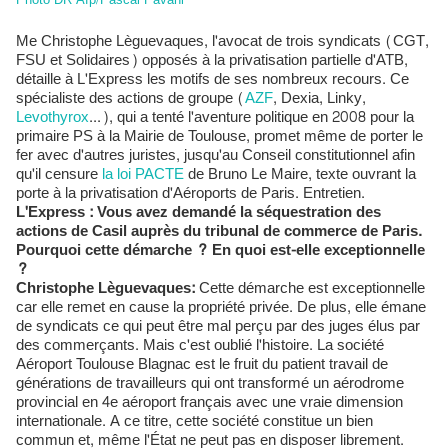
Me Christophe Lèguevaques, l'avocat de trois syndicats (CGT,
FSU et Solidaires) opposés à la privatisation partielle d'ATB,
détaille à L'Express les motifs de ses nombreux recours. Ce
spécialiste des actions de groupe (
AZF
, Dexia, Linky,
Levothyrox
...), qui a tenté l'aventure politique en 2008 pour la
primaire PS à la Mairie de Toulouse, promet même de porter le
fer avec d'autres juristes, jusqu'au Conseil constitutionnel afin
qu'il censure
la loi PACTE
de Bruno Le Maire, texte ouvrant la
porte à la privatisation d'Aéroports de Paris. Entretien.
L'Express : Vous avez demandé la séquestration des
actions de Casil auprès du tribunal de commerce de Paris.
Pourquoi cette démarche ? En quoi est-elle exceptionnelle
?
Christophe Lèguevaques
:
Cette démarche est exceptionnelle
car elle remet en cause la propriété privée. De plus, elle émane
de syndicats ce qui peut être mal perçu par des juges élus par
des commerçants. Mais c'est oublié l'histoire. La société
Aéroport Toulouse Blagnac est le fruit du patient travail de
générations de travailleurs qui ont transformé un aérodrome
provincial en 4e aéroport français avec une vraie dimension
internationale. A ce titre, cette société constitue un bien
commun et, même l'État ne peut pas en disposer librement.