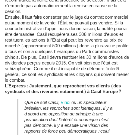
recommande la nullité de la procédure de sélection. Mais cela
n'emporte pas automatiquement la remise en cause de la
cession.
Ensuite, il faut faire constater par le juge du contrat commercial
qu'au moment de la vente, l'État ne pouvait pas vendre. Si la
cour administrative d'appel nous donne raison, la nullité pourra
être demandée. Casil récupérera ses 308 millions d'euros et
restituera les actions à l'État qui peut les revendre au prix de
marché (apparemment 500 millions) donc la plus-value profite
à tous et non à quelques hiérarques du Parti communistes
chinois. De plus, Casil devra restituer les 30 millions d'euros de
dividendes perçus depuis 2015. On voit bien que l'état est
schizophrène. Comme il est incapable de défendre l'intérêt
général, ce sont les syndicats et les citoyens qui doivent mener
le combat.
L'Express : Justement, que reprochent vos clients (des
syndicats et des riverains notamment) à Casil Europe?
Que ce soit Casil,
Vinci
ou un spéculateur
brésilien, les reproches sont identiques. Il y a
d'abord une opposition de principe à une
privatisation dont l'intérêt économique n'est
pas démontré. Il y a ensuite une vision des
rapports de force peu démocratiques : celui