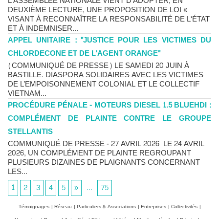
L'ASSEMBLÉE NATIONALE VIENT D'ADOPTER, EN
DEUXIÈME LECTURE, UNE PROPOSITION DE LOI «
VISANT À RECONNAÎTRE LA RESPONSABILITÉ DE L'ÉTAT
ET À INDEMNISER...
APPEL UNITAIRE : "JUSTICE POUR LES VICTIMES DU
CHLORDECONE ET DE L'AGENT ORANGE"
(COMMUNIQUÉ DE PRESSE) LE SAMEDI 20 JUIN À
BASTILLE. DIASPORA SOLIDAIRES AVEC LES VICTIMES
DE L’EMPOISONNEMENT COLONIAL ET LE COLLECTIF
VIETNAM...
PROCÉDURE PÉNALE - MOTEURS DIESEL 1.5 BLUEHDI :
COMPLÉMENT DE PLAINTE CONTRE LE GROUPE
STELLANTIS
COMMUNIQUÉ DE PRESSE - 27 AVRIL 2026 LE 24 AVRIL
2026, UN COMPLÉMENT DE PLAINTE REGROUPANT
PLUSIEURS DIZAINES DE PLAIGNANTS CONCERNANT
LES...
1
2
3
4
5
»
...
75
Témoignages
|
Réseau
|
Particuliers & Associations
|
Entreprises
|
Collectivités
|