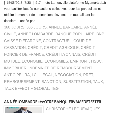
| 15/06/2016, 7:30 | 917 mots La nouvelle plateforme Mysmartcab.fr
veut faciliter l'accès aux actions collectives pour les particuliers et
réduire le montant des honoraires d'avocats en mutualisant les
dossiers. Lancée par...
360 JOURS
,
365 JOURS
,
ANNÉE BANCAIRE
,
ANNÉE
CIVILE
,
ANNÉE LOMBARDE
,
BANQUE POPULAIRE
,
BNP
,
CAISSE D'ÉPARGNE
,
CONTRACTUEL
,
COUR DE
CASSATION
,
CRÉDIT
,
CRÉDIT AGRICOLE
,
CRÉDIT
FONCIER DE FRANCE
,
CRÉDIT LYONNAIS
,
CRÉDIT
MUTUEL
,
ÉCONOMIE
,
ÉCONOMIES
,
EMPRUNT
,
HSBC
,
IMMOBILIER
,
INDEMNITÉ DE REMBOURSEMENT
ANTICIPÉ
,
IRA
,
LCL
,
LÉGAL
,
NÉGOCIATION
,
PRÊT
,
REMBOURSEMENT
,
SANCTION
,
SUBSTITUTION
,
TAUX
,
TAUX EFFECTIF GLOBAL
,
TEG
ANNÉE LOMBARDE : #VOTRE BANQUIERVAMEDETESTER
CHRISTOPHE LEGUEVAQUES |