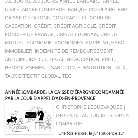
360 JOURS
,
365 JOURS
,
ANNÉE BANCAIRE
,
ANNÉE
CIVILE
,
ANNÉE LOMBARDE
,
BANQUE POPULAIRE
,
BNP
,
CAISSE D'ÉPARGNE
,
CONTRACTUEL
,
COUR DE
CASSATION
,
CRÉDIT
,
CRÉDIT AGRICOLE
,
CRÉDIT
FONCIER DE FRANCE
,
CRÉDIT LYONNAIS
,
CRÉDIT
MUTUEL
,
ÉCONOMIE
,
ÉCONOMIES
,
EMPRUNT
,
HSBC
,
IMMOBILIER
,
INDEMNITÉ DE REMBOURSEMENT
ANTICIPÉ
,
IRA
,
LCL
,
LÉGAL
,
NÉGOCIATION
,
PRÊT
,
REMBOURSEMENT
,
SANCTION
,
SUBSTITUTION
,
TAUX
,
TAUX EFFECTIF GLOBAL
,
TEG
ANNÉE LOMBARDE : LA CAISSE D’ÉPARGNE CONDAMNÉE
PAR LA COUR D’APPEL D’AIX-EN-PROVENCE
CHRISTOPHE LEGUEVAQUES |
29/01/2016
|
ACTION #1 - STOP LA
LOMBARDE
Une fois encore, la jurisprudence sur