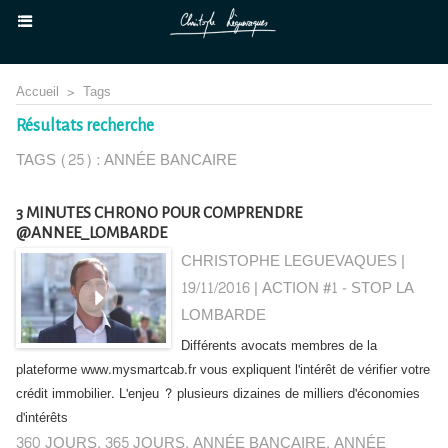
Accueil
>
Tags
Résultats recherche
TAGS (25) : ANNÉE BANCAIRE
3 MINUTES CHRONO POUR COMPRENDRE
@ANNEE_LOMBARDE
CHRISTOPHE LEGUEVAQUES |
19/11/2016
|
ACTION #1 - STOP LA
LOMBARDE
Différents avocats membres de la
plateforme www.mysmartcab.fr vous expliquent l'intérêt de vérifier votre
crédit immobilier. L'enjeu ? plusieurs dizaines de milliers d'économies
d'intérêts
360 JOURS
,
365 JOURS
,
ANNÉE BANCAIRE
,
ANNÉE