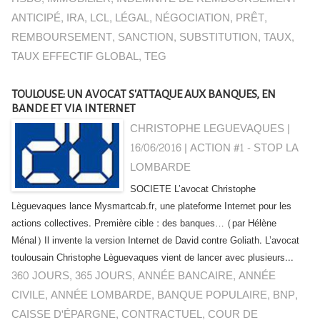
ANTICIPÉ
,
IRA
,
LCL
,
LÉGAL
,
NÉGOCIATION
,
PRÊT
,
REMBOURSEMENT
,
SANCTION
,
SUBSTITUTION
,
TAUX
,
TAUX EFFECTIF GLOBAL
,
TEG
TOULOUSE: UN AVOCAT S'ATTAQUE AUX BANQUES, EN
BANDE ET VIA INTERNET
CHRISTOPHE LEGUEVAQUES |
16/06/2016
|
ACTION #1 - STOP LA
LOMBARDE
SOCIETE L’avocat Christophe
Lèguevaques lance Mysmartcab.fr, une plateforme Internet pour les
actions collectives. Première cible : des banques… (par Hélène
Ménal) Il invente la version Internet de David contre Goliath. L’avocat
toulousain Christophe Lèguevaques vient de lancer avec plusieurs...
360 JOURS
,
365 JOURS
,
ANNÉE BANCAIRE
,
ANNÉE
CIVILE
,
ANNÉE LOMBARDE
,
BANQUE POPULAIRE
,
BNP
,
CAISSE D'ÉPARGNE
,
CONTRACTUEL
,
COUR DE