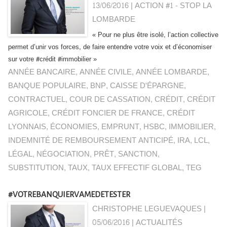
13/06/2016
|
ACTION #1 - STOP LA
LOMBARDE
« Pour ne plus être isolé, l’action collective
permet d’unir vos forces, de faire entendre votre voix et d’économiser
sur votre #crédit #immobilier »
ANNÉE BANCAIRE
,
ANNÉE CIVILE
,
ANNÉE LOMBARDE
,
BANQUE POPULAIRE
,
BNP
,
CAISSE D'ÉPARGNE
,
CONTRACTUEL
,
COUR DE CASSATION
,
CRÉDIT
,
CRÉDIT
AGRICOLE
,
CRÉDIT FONCIER DE FRANCE
,
CRÉDIT
LYONNAIS
,
ÉCONOMIES
,
EMPRUNT
,
HSBC
,
IMMOBILIER
,
INDEMNITÉ DE REMBOURSEMENT ANTICIPÉ
,
IRA
,
LCL
,
LÉGAL
,
NÉGOCIATION
,
PRÊT
,
SANCTION
,
SUBSTITUTION
,
TAUX
,
TAUX EFFECTIF GLOBAL
,
TEG
#VOTREBANQUIERVAMEDETESTER
CHRISTOPHE LEGUEVAQUES |
05/06/2016
|
ACTUALITÉS