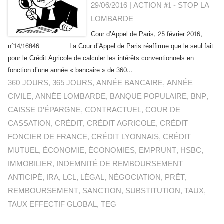
29/06/2016
|
ACTION #1 - STOP LA
LOMBARDE
Cour d’Appel de Paris, 25 février 2016,
n°14/16846 La Cour d’Appel de Paris réaffirme que le seul fait
pour le Crédit Agricole de calculer les intérêts conventionnels en
fonction d’une année « bancaire » de 360...
360 JOURS
,
365 JOURS
,
ANNÉE BANCAIRE
,
ANNÉE
CIVILE
,
ANNÉE LOMBARDE
,
BANQUE POPULAIRE
,
BNP
,
CAISSE D'ÉPARGNE
,
CONTRACTUEL
,
COUR DE
CASSATION
,
CRÉDIT
,
CRÉDIT AGRICOLE
,
CRÉDIT
FONCIER DE FRANCE
,
CRÉDIT LYONNAIS
,
CRÉDIT
MUTUEL
,
ÉCONOMIE
,
ÉCONOMIES
,
EMPRUNT
,
HSBC
,
IMMOBILIER
,
INDEMNITÉ DE REMBOURSEMENT
ANTICIPÉ
,
IRA
,
LCL
,
LÉGAL
,
NÉGOCIATION
,
PRÊT
,
REMBOURSEMENT
,
SANCTION
,
SUBSTITUTION
,
TAUX
,
TAUX EFFECTIF GLOBAL
,
TEG