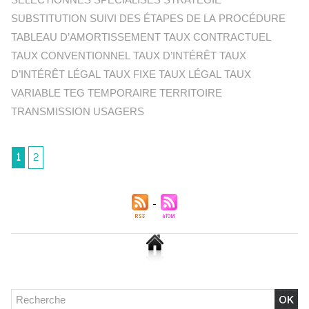
SÉLECTIONNÉS SPÉCIALISÉS STRATÉGIE
SUBSTITUTION SUIVI DES ÉTAPES DE LA PROCÉDURE
TABLEAU D’AMORTISSEMENT TAUX CONTRACTUEL
TAUX CONVENTIONNEL TAUX D’INTÉRÊT TAUX
D’INTÉRÊT LÉGAL TAUX FIXE TAUX LÉGAL TAUX
VARIABLE TEG TEMPORAIRE TERRITOIRE
TRANSMISSION USAGERS
1
2
Chlordécone : un non-lieu confirmé, la bataille se déplace
vers la Cour de cassation
30/06/2026
-
Christophe LEGUEVAQUES
CHLORDÉCONE Déclaration de Me Christophe
LÈGUEVAQUES (CLE), avocat de parties civiles, après la
décision de confirmation du non-lieu