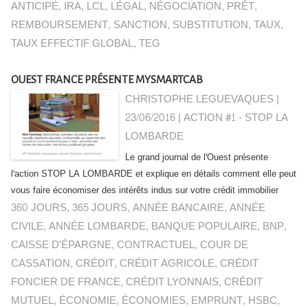
ANTICIPÉ
,
IRA
,
LCL
,
LÉGAL
,
NÉGOCIATION
,
PRÊT
,
REMBOURSEMENT
,
SANCTION
,
SUBSTITUTION
,
TAUX
,
TAUX EFFECTIF GLOBAL
,
TEG
OUEST FRANCE PRÉSENTE MYSMARTCAB
CHRISTOPHE LEGUEVAQUES |
23/06/2016
|
ACTION #1 - STOP LA
LOMBARDE
Le grand journal de l'Ouest présente
l'action STOP LA LOMBARDE et explique en détails comment elle peut
vous faire économiser des intérêts indus sur votre crédit immobilier
360 JOURS
,
365 JOURS
,
ANNÉE BANCAIRE
,
ANNÉE
CIVILE
,
ANNÉE LOMBARDE
,
BANQUE POPULAIRE
,
BNP
,
CAISSE D'ÉPARGNE
,
CONTRACTUEL
,
COUR DE
CASSATION
,
CRÉDIT
,
CRÉDIT AGRICOLE
,
CRÉDIT
FONCIER DE FRANCE
,
CRÉDIT LYONNAIS
,
CRÉDIT
MUTUEL
,
ÉCONOMIE
,
ÉCONOMIES
,
EMPRUNT
,
HSBC
,