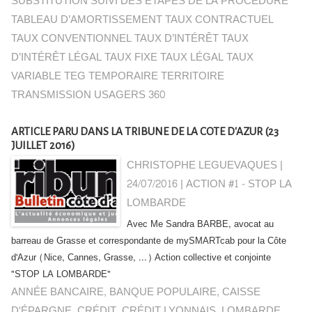
SUBSTITUTION SUIVI DES ÉTAPES DE LA PROCÉDURE
TABLEAU D’AMORTISSEMENT TAUX CONTRACTUEL
TAUX CONVENTIONNEL TAUX D’INTÉRÊT TAUX
D’INTÉRÊT LÉGAL TAUX FIXE TAUX LÉGAL TAUX
VARIABLE TEG TEMPORAIRE TERRITOIRE
TRANSMISSION USAGERS 360
ARTICLE PARU DANS LA TRIBUNE DE LA COTE D'AZUR (23
JUILLET 2016)
CHRISTOPHE LEGUEVAQUES |
24/07/2016
|
ACTION #1 - STOP LA
LOMBARDE
Avec Me Sandra BARBE, avocat au
barreau de Grasse et correspondante de mySMARTcab pour la Côte
d'Azur (Nice, Cannes, Grasse, ...) Action collective et conjointe
"STOP LA LOMBARDE"
ANNÉE BANCAIRE
,
BANQUE POPULAIRE
,
CAISSE
D'ÉPARGNE
,
CRÉDIT
,
CRÉDIT LYONNAIS
,
LOMBARDE
,