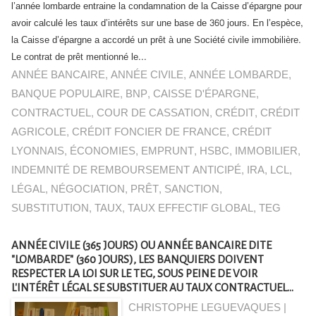
l’année lombarde entraine la condamnation de la Caisse d’épargne pour
avoir calculé les taux d’intérêts sur une base de 360 jours. En l’espèce,
la Caisse d’épargne a accordé un prêt à une Société civile immobilière.
Le contrat de prêt mentionné le...
ANNÉE BANCAIRE
,
ANNÉE CIVILE
,
ANNÉE LOMBARDE
,
BANQUE POPULAIRE
,
BNP
,
CAISSE D'ÉPARGNE
,
CONTRACTUEL
,
COUR DE CASSATION
,
CRÉDIT
,
CRÉDIT
AGRICOLE
,
CRÉDIT FONCIER DE FRANCE
,
CRÉDIT
LYONNAIS
,
ÉCONOMIES
,
EMPRUNT
,
HSBC
,
IMMOBILIER
,
INDEMNITÉ DE REMBOURSEMENT ANTICIPÉ
,
IRA
,
LCL
,
LÉGAL
,
NÉGOCIATION
,
PRÊT
,
SANCTION
,
SUBSTITUTION
,
TAUX
,
TAUX EFFECTIF GLOBAL
,
TEG
ANNÉE CIVILE (365 JOURS) OU ANNÉE BANCAIRE DITE
"LOMBARDE" (360 JOURS), LES BANQUIERS DOIVENT
RESPECTER LA LOI SUR LE TEG, SOUS PEINE DE VOIR
L'INTÉRÊT LÉGAL SE SUBSTITUER AU TAUX CONTRACTUEL...
CHRISTOPHE LEGUEVAQUES |