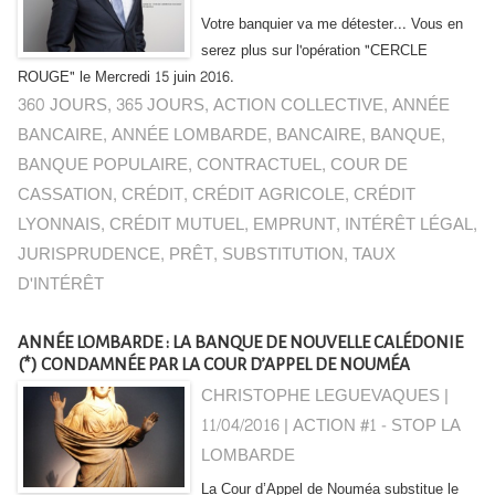
Votre banquier va me détester... Vous en
serez plus sur l'opération "CERCLE
ROUGE" le Mercredi 15 juin 2016.
360 JOURS
,
365 JOURS
,
ACTION COLLECTIVE
,
ANNÉE
BANCAIRE
,
ANNÉE LOMBARDE
,
BANCAIRE
,
BANQUE
,
BANQUE POPULAIRE
,
CONTRACTUEL
,
COUR DE
CASSATION
,
CRÉDIT
,
CRÉDIT AGRICOLE
,
CRÉDIT
LYONNAIS
,
CRÉDIT MUTUEL
,
EMPRUNT
,
INTÉRÊT LÉGAL
,
JURISPRUDENCE
,
PRÊT
,
SUBSTITUTION
,
TAUX
D'INTÉRÊT
ANNÉE LOMBARDE : LA BANQUE DE NOUVELLE CALÉDONIE
(*) CONDAMNÉE PAR LA COUR D’APPEL DE NOUMÉA
CHRISTOPHE LEGUEVAQUES |
11/04/2016
|
ACTION #1 - STOP LA
LOMBARDE
La Cour d’Appel de Nouméa substitue le