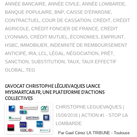
ANNÉE BANCAIRE
,
ANNÉE CIVILE
,
ANNÉE LOMBARDE
,
BANQUE POPULAIRE
,
BNP
,
CAISSE D'ÉPARGNE
,
CONTRACTUEL
,
COUR DE CASSATION
,
CRÉDIT
,
CRÉDIT
AGRICOLE
,
CRÉDIT FONCIER DE FRANCE
,
CRÉDIT
LYONNAIS
,
CRÉDIT MUTUEL
,
ÉCONOMIES
,
EMPRUNT
,
HSBC
,
IMMOBILIER
,
INDEMNITÉ DE REMBOURSEMENT
ANTICIPÉ
,
IRA
,
LCL
,
LÉGAL
,
NÉGOCIATION
,
PRÊT
,
SANCTION
,
SUBSTITUTION
,
TAUX
,
TAUX EFFECTIF
GLOBAL
,
TEG
L'AVOCAT CHRISTOPHE LÈGUEVAQUES LANCE
MYSMARTCAB.FR, UNE PLATEFORME D'ACTIONS
COLLECTIVES
CHRISTOPHE LEGUEVAQUES |
15/06/2016
|
ACTION #1 - STOP LA
LOMBARDE
Par Gael Cérez LA TRIBUNE - Toulouse