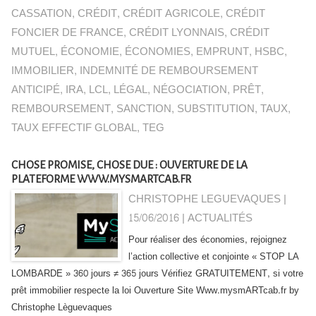
CASSATION
,
CRÉDIT
,
CRÉDIT AGRICOLE
,
CRÉDIT
FONCIER DE FRANCE
,
CRÉDIT LYONNAIS
,
CRÉDIT
MUTUEL
,
ÉCONOMIE
,
ÉCONOMIES
,
EMPRUNT
,
HSBC
,
IMMOBILIER
,
INDEMNITÉ DE REMBOURSEMENT
ANTICIPÉ
,
IRA
,
LCL
,
LÉGAL
,
NÉGOCIATION
,
PRÊT
,
REMBOURSEMENT
,
SANCTION
,
SUBSTITUTION
,
TAUX
,
TAUX EFFECTIF GLOBAL
,
TEG
CHOSE PROMISE, CHOSE DUE : OUVERTURE DE LA
PLATEFORME WWW.MYSMARTCAB.FR
CHRISTOPHE LEGUEVAQUES |
15/06/2016
|
ACTUALITÉS
Pour réaliser des économies, rejoignez
l’action collective et conjointe « STOP LA
LOMBARDE » 360 jours ≠ 365 jours Vérifiez GRATUITEMENT, si votre
prêt immobilier respecte la loi Ouverture Site Www.mysmARTcab.fr by
Christophe Lèguevaques