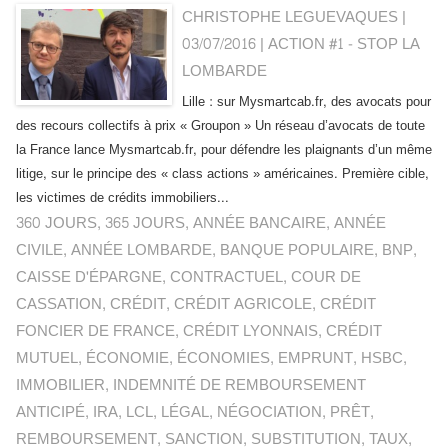
CHRISTOPHE LEGUEVAQUES |
03/07/2016
|
ACTION #1 - STOP LA
LOMBARDE
Lille : sur Mysmartcab.fr, des avocats pour
des recours collectifs à prix « Groupon » Un réseau d’avocats de toute
la France lance Mysmartcab.fr, pour défendre les plaignants d’un même
litige, sur le principe des « class actions » américaines. Première cible,
les victimes de crédits immobiliers...
360 JOURS
,
365 JOURS
,
ANNÉE BANCAIRE
,
ANNÉE
CIVILE
,
ANNÉE LOMBARDE
,
BANQUE POPULAIRE
,
BNP
,
CAISSE D'ÉPARGNE
,
CONTRACTUEL
,
COUR DE
CASSATION
,
CRÉDIT
,
CRÉDIT AGRICOLE
,
CRÉDIT
FONCIER DE FRANCE
,
CRÉDIT LYONNAIS
,
CRÉDIT
MUTUEL
,
ÉCONOMIE
,
ÉCONOMIES
,
EMPRUNT
,
HSBC
,
IMMOBILIER
,
INDEMNITÉ DE REMBOURSEMENT
ANTICIPÉ
,
IRA
,
LCL
,
LÉGAL
,
NÉGOCIATION
,
PRÊT
,
REMBOURSEMENT
,
SANCTION
,
SUBSTITUTION
,
TAUX
,