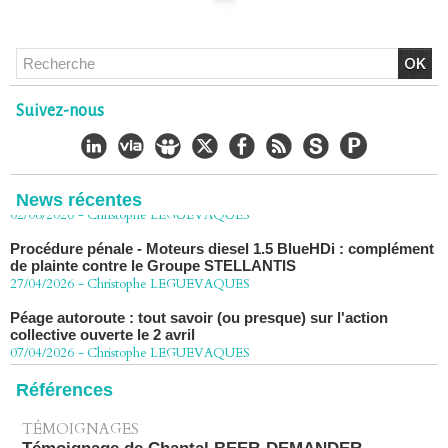
vers la Cour de cassation
30/06/2026
-
Christophe LEGUEVAQUES
CHLORDÉCONE Déclaration de Me Christophe
LÈGUEVAQUES (CLE), avocat de parties civiles, après la
décision de confirmation du non-lieu
Suivez-nous
22/06/2026
-
Christophe LEGUEVAQUES
Chlordécone : une loi qui reconnaît, un État qui conteste
02/06/2026
-
Christophe LEGUEVAQUES
News récentes
Procédure pénale - Moteurs diesel 1.5 BlueHDi : complément
de plainte contre le Groupe STELLANTIS
27/04/2026
-
Christophe LEGUEVAQUES
Péage autoroute : tout savoir (ou presque) sur l'action
collective ouverte le 2 avril
07/04/2026
-
Christophe LEGUEVAQUES
Références
TÉMOIGNAGES