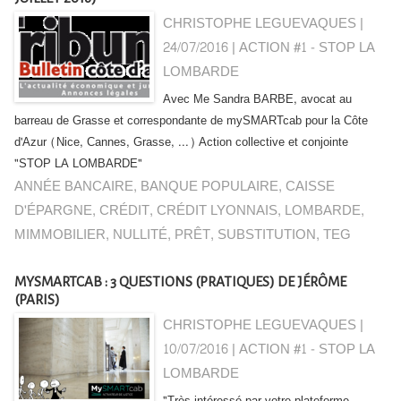
CHRISTOPHE LEGUEVAQUES |
24/07/2016
|
ACTION #1 - STOP LA
LOMBARDE
Avec Me Sandra BARBE, avocat au
barreau de Grasse et correspondante de mySMARTcab pour la Côte
d'Azur (Nice, Cannes, Grasse, ...) Action collective et conjointe
"STOP LA LOMBARDE"
ANNÉE BANCAIRE
,
BANQUE POPULAIRE
,
CAISSE
D'ÉPARGNE
,
CRÉDIT
,
CRÉDIT LYONNAIS
,
LOMBARDE
,
MIMMOBILIER
,
NULLITÉ
,
PRÊT
,
SUBSTITUTION
,
TEG
MYSMARTCAB : 3 QUESTIONS (PRATIQUES) DE JÉRÔME
(PARIS)
CHRISTOPHE LEGUEVAQUES |
10/07/2016
|
ACTION #1 - STOP LA
LOMBARDE