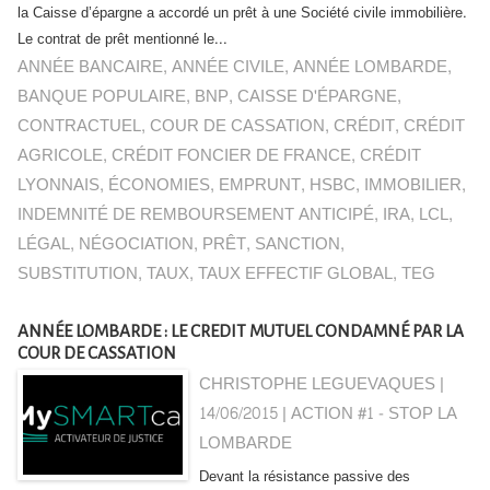
la Caisse d’épargne a accordé un prêt à une Société civile immobilière.
Le contrat de prêt mentionné le...
ANNÉE BANCAIRE
,
ANNÉE CIVILE
,
ANNÉE LOMBARDE
,
BANQUE POPULAIRE
,
BNP
,
CAISSE D'ÉPARGNE
,
CONTRACTUEL
,
COUR DE CASSATION
,
CRÉDIT
,
CRÉDIT
AGRICOLE
,
CRÉDIT FONCIER DE FRANCE
,
CRÉDIT
LYONNAIS
,
ÉCONOMIES
,
EMPRUNT
,
HSBC
,
IMMOBILIER
,
INDEMNITÉ DE REMBOURSEMENT ANTICIPÉ
,
IRA
,
LCL
,
LÉGAL
,
NÉGOCIATION
,
PRÊT
,
SANCTION
,
SUBSTITUTION
,
TAUX
,
TAUX EFFECTIF GLOBAL
,
TEG
ANNÉE LOMBARDE : LE CREDIT MUTUEL CONDAMNÉ PAR LA
COUR DE CASSATION
CHRISTOPHE LEGUEVAQUES |
14/06/2015
|
ACTION #1 - STOP LA
LOMBARDE
Devant la résistance passive des