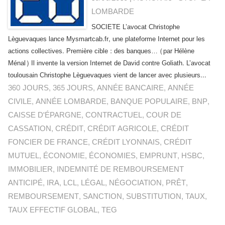
LOMBARDE
SOCIETE L’avocat Christophe
Lèguevaques lance Mysmartcab.fr, une plateforme Internet pour les
actions collectives. Première cible : des banques… (par Hélène
Ménal) Il invente la version Internet de David contre Goliath. L’avocat
toulousain Christophe Lèguevaques vient de lancer avec plusieurs...
360 JOURS
,
365 JOURS
,
ANNÉE BANCAIRE
,
ANNÉE
CIVILE
,
ANNÉE LOMBARDE
,
BANQUE POPULAIRE
,
BNP
,
CAISSE D'ÉPARGNE
,
CONTRACTUEL
,
COUR DE
CASSATION
,
CRÉDIT
,
CRÉDIT AGRICOLE
,
CRÉDIT
FONCIER DE FRANCE
,
CRÉDIT LYONNAIS
,
CRÉDIT
MUTUEL
,
ÉCONOMIE
,
ÉCONOMIES
,
EMPRUNT
,
HSBC
,
IMMOBILIER
,
INDEMNITÉ DE REMBOURSEMENT
ANTICIPÉ
,
IRA
,
LCL
,
LÉGAL
,
NÉGOCIATION
,
PRÊT
,
REMBOURSEMENT
,
SANCTION
,
SUBSTITUTION
,
TAUX
,
TAUX EFFECTIF GLOBAL
,
TEG