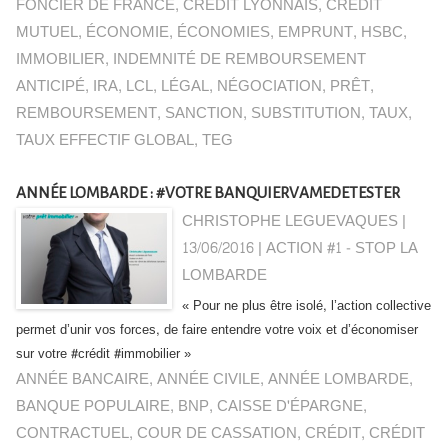
FONCIER DE FRANCE
,
CRÉDIT LYONNAIS
,
CRÉDIT
MUTUEL
,
ÉCONOMIE
,
ÉCONOMIES
,
EMPRUNT
,
HSBC
,
IMMOBILIER
,
INDEMNITÉ DE REMBOURSEMENT
ANTICIPÉ
,
IRA
,
LCL
,
LÉGAL
,
NÉGOCIATION
,
PRÊT
,
REMBOURSEMENT
,
SANCTION
,
SUBSTITUTION
,
TAUX
,
TAUX EFFECTIF GLOBAL
,
TEG
ANNÉE LOMBARDE : #VOTRE BANQUIERVAMEDETESTER
CHRISTOPHE LEGUEVAQUES |
13/06/2016
|
ACTION #1 - STOP LA
LOMBARDE
« Pour ne plus être isolé, l’action collective
permet d’unir vos forces, de faire entendre votre voix et d’économiser
sur votre #crédit #immobilier »
ANNÉE BANCAIRE
,
ANNÉE CIVILE
,
ANNÉE LOMBARDE
,
BANQUE POPULAIRE
,
BNP
,
CAISSE D'ÉPARGNE
,
CONTRACTUEL
,
COUR DE CASSATION
,
CRÉDIT
,
CRÉDIT