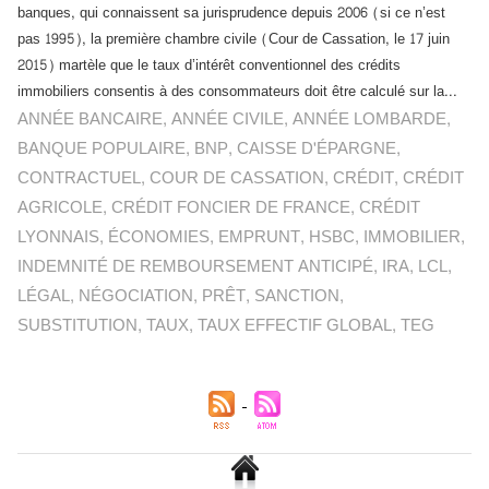
banques, qui connaissent sa jurisprudence depuis 2006 (si ce n’est
pas 1995), la première chambre civile (Cour de Cassation, le 17 juin
2015) martèle que le taux d’intérêt conventionnel des crédits
immobiliers consentis à des consommateurs doit être calculé sur la...
ANNÉE BANCAIRE
,
ANNÉE CIVILE
,
ANNÉE LOMBARDE
,
BANQUE POPULAIRE
,
BNP
,
CAISSE D'ÉPARGNE
,
CONTRACTUEL
,
COUR DE CASSATION
,
CRÉDIT
,
CRÉDIT
AGRICOLE
,
CRÉDIT FONCIER DE FRANCE
,
CRÉDIT
LYONNAIS
,
ÉCONOMIES
,
EMPRUNT
,
HSBC
,
IMMOBILIER
,
INDEMNITÉ DE REMBOURSEMENT ANTICIPÉ
,
IRA
,
LCL
,
LÉGAL
,
NÉGOCIATION
,
PRÊT
,
SANCTION
,
SUBSTITUTION
,
TAUX
,
TAUX EFFECTIF GLOBAL
,
TEG
Chlordécone : un non-lieu confirmé, la bataille se déplace