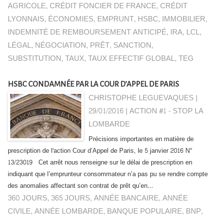
AGRICOLE
,
CRÉDIT FONCIER DE FRANCE
,
CRÉDIT
LYONNAIS
,
ÉCONOMIES
,
EMPRUNT
,
HSBC
,
IMMOBILIER
,
INDEMNITÉ DE REMBOURSEMENT ANTICIPÉ
,
IRA
,
LCL
,
LÉGAL
,
NÉGOCIATION
,
PRÊT
,
SANCTION
,
SUBSTITUTION
,
TAUX
,
TAUX EFFECTIF GLOBAL
,
TEG
HSBC CONDAMNÉE PAR LA COUR D’APPEL DE PARIS
CHRISTOPHE LEGUEVAQUES |
29/01/2016
|
ACTION #1 - STOP LA
LOMBARDE
Précisions importantes en matière de
prescription de l'action Cour d’Appel de Paris, le 5 janvier 2016 N°
13/23019 Cet arrêt nous renseigne sur le délai de prescription en
indiquant que l’emprunteur consommateur n’a pas pu se rendre compte
des anomalies affectant son contrat de prêt qu’en...
360 JOURS
,
365 JOURS
,
ANNÉE BANCAIRE
,
ANNÉE
CIVILE
,
ANNÉE LOMBARDE
,
BANQUE POPULAIRE
,
BNP
,