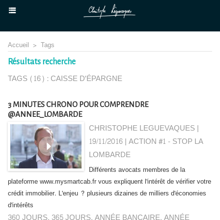
Accueil
>
Tags
Résultats recherche
TAGS (16) : CAISSE D'ÉPARGNE
3 MINUTES CHRONO POUR COMPRENDRE
@ANNEE_LOMBARDE
CHRISTOPHE LEGUEVAQUES |
19/11/2016
|
ACTION #1 - STOP LA
LOMBARDE
Différents avocats membres de la
plateforme www.mysmartcab.fr vous expliquent l'intérêt de vérifier votre
crédit immobilier. L'enjeu ? plusieurs dizaines de milliers d'économies
d'intérêts
360 JOURS
,
365 JOURS
,
ANNÉE BANCAIRE
,
ANNÉE