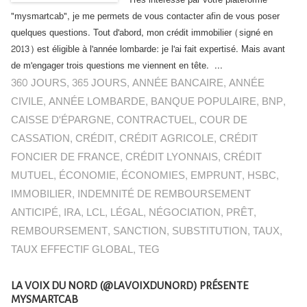
"Très intéressé par votre plateforme
"mysmartcab", je me permets de vous contacter afin de vous poser
quelques questions. Tout d'abord, mon crédit immobilier (signé en
2013) est éligible à l'année lombarde: je l'ai fait expertisé. Mais avant
de m'engager trois questions me viennent en tête. ...
360 JOURS
,
365 JOURS
,
ANNÉE BANCAIRE
,
ANNÉE
CIVILE
,
ANNÉE LOMBARDE
,
BANQUE POPULAIRE
,
BNP
,
CAISSE D'ÉPARGNE
,
CONTRACTUEL
,
COUR DE
CASSATION
,
CRÉDIT
,
CRÉDIT AGRICOLE
,
CRÉDIT
FONCIER DE FRANCE
,
CRÉDIT LYONNAIS
,
CRÉDIT
MUTUEL
,
ÉCONOMIE
,
ÉCONOMIES
,
EMPRUNT
,
HSBC
,
IMMOBILIER
,
INDEMNITÉ DE REMBOURSEMENT
ANTICIPÉ
,
IRA
,
LCL
,
LÉGAL
,
NÉGOCIATION
,
PRÊT
,
REMBOURSEMENT
,
SANCTION
,
SUBSTITUTION
,
TAUX
,
TAUX EFFECTIF GLOBAL
,
TEG
LA VOIX DU NORD (@LAVOIXDUNORD) PRÉSENTE
MYSMARTCAB