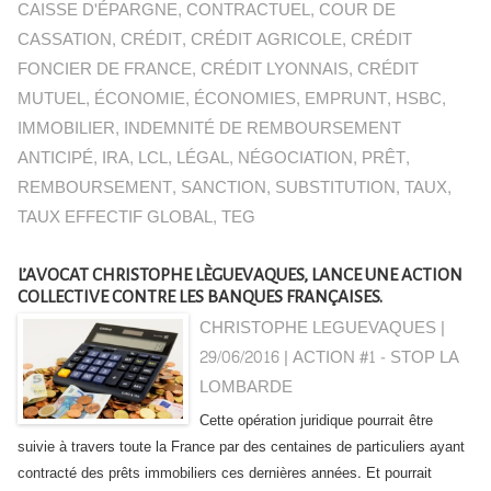
CAISSE D'ÉPARGNE
,
CONTRACTUEL
,
COUR DE
CASSATION
,
CRÉDIT
,
CRÉDIT AGRICOLE
,
CRÉDIT
FONCIER DE FRANCE
,
CRÉDIT LYONNAIS
,
CRÉDIT
MUTUEL
,
ÉCONOMIE
,
ÉCONOMIES
,
EMPRUNT
,
HSBC
,
IMMOBILIER
,
INDEMNITÉ DE REMBOURSEMENT
ANTICIPÉ
,
IRA
,
LCL
,
LÉGAL
,
NÉGOCIATION
,
PRÊT
,
REMBOURSEMENT
,
SANCTION
,
SUBSTITUTION
,
TAUX
,
TAUX EFFECTIF GLOBAL
,
TEG
L’AVOCAT CHRISTOPHE LÈGUEVAQUES, LANCE UNE ACTION
COLLECTIVE CONTRE LES BANQUES FRANÇAISES.
CHRISTOPHE LEGUEVAQUES |
29/06/2016
|
ACTION #1 - STOP LA
LOMBARDE
Cette opération juridique pourrait être
suivie à travers toute la France par des centaines de particuliers ayant
contracté des prêts immobiliers ces dernières années. Et pourrait