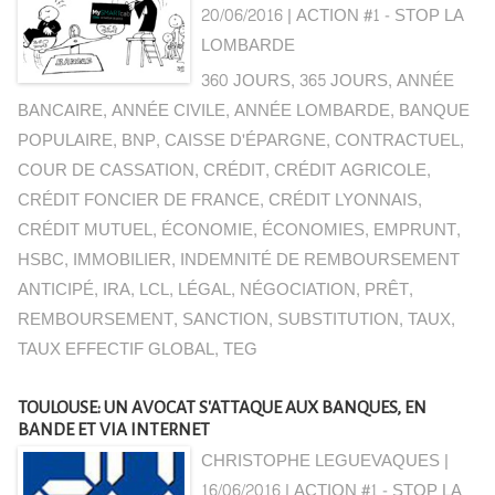
20/06/2016
|
ACTION #1 - STOP LA
LOMBARDE
360 JOURS
,
365 JOURS
,
ANNÉE
BANCAIRE
,
ANNÉE CIVILE
,
ANNÉE LOMBARDE
,
BANQUE
POPULAIRE
,
BNP
,
CAISSE D'ÉPARGNE
,
CONTRACTUEL
,
COUR DE CASSATION
,
CRÉDIT
,
CRÉDIT AGRICOLE
,
CRÉDIT FONCIER DE FRANCE
,
CRÉDIT LYONNAIS
,
CRÉDIT MUTUEL
,
ÉCONOMIE
,
ÉCONOMIES
,
EMPRUNT
,
HSBC
,
IMMOBILIER
,
INDEMNITÉ DE REMBOURSEMENT
ANTICIPÉ
,
IRA
,
LCL
,
LÉGAL
,
NÉGOCIATION
,
PRÊT
,
REMBOURSEMENT
,
SANCTION
,
SUBSTITUTION
,
TAUX
,
TAUX EFFECTIF GLOBAL
,
TEG
TOULOUSE: UN AVOCAT S'ATTAQUE AUX BANQUES, EN
BANDE ET VIA INTERNET
CHRISTOPHE LEGUEVAQUES |
16/06/2016
|
ACTION #1 - STOP LA