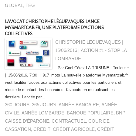
GLOBAL
,
TEG
L'AVOCAT CHRISTOPHE LÈGUEVAQUES LANCE
MYSMARTCAB.FR, UNE PLATEFORME D'ACTIONS
COLLECTIVES
CHRISTOPHE LEGUEVAQUES |
15/06/2016
|
ACTION #1 - STOP LA
LOMBARDE
Par Gael Cérez LA TRIBUNE - Toulouse
| 15/06/2016, 7:30 | 917 mots La nouvelle plateforme Mysmartcab.fr
veut faciliter l'accès aux actions collectives pour les particuliers et
réduire le montant des honoraires d'avocats en mutualisant les
dossiers. Lancée par...
360 JOURS
,
365 JOURS
,
ANNÉE BANCAIRE
,
ANNÉE
CIVILE
,
ANNÉE LOMBARDE
,
BANQUE POPULAIRE
,
BNP
,
CAISSE D'ÉPARGNE
,
CONTRACTUEL
,
COUR DE
CASSATION
,
CRÉDIT
,
CRÉDIT AGRICOLE
,
CRÉDIT