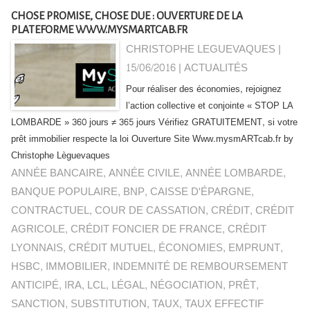
CHOSE PROMISE, CHOSE DUE : OUVERTURE DE LA
PLATEFORME WWW.MYSMARTCAB.FR
CHRISTOPHE LEGUEVAQUES |
15/06/2016
|
ACTUALITÉS
Pour réaliser des économies, rejoignez
l’action collective et conjointe « STOP LA
LOMBARDE » 360 jours ≠ 365 jours Vérifiez GRATUITEMENT, si votre
prêt immobilier respecte la loi Ouverture Site Www.mysmARTcab.fr by
Christophe Lèguevaques
ANNÉE BANCAIRE
,
ANNÉE CIVILE
,
ANNÉE LOMBARDE
,
BANQUE POPULAIRE
,
BNP
,
CAISSE D'ÉPARGNE
,
CONTRACTUEL
,
COUR DE CASSATION
,
CRÉDIT
,
CRÉDIT
AGRICOLE
,
CRÉDIT FONCIER DE FRANCE
,
CRÉDIT
LYONNAIS
,
CRÉDIT MUTUEL
,
ÉCONOMIES
,
EMPRUNT
,
HSBC
,
IMMOBILIER
,
INDEMNITÉ DE REMBOURSEMENT
ANTICIPÉ
,
IRA
,
LCL
,
LÉGAL
,
NÉGOCIATION
,
PRÊT
,
SANCTION
,
SUBSTITUTION
,
TAUX
,
TAUX EFFECTIF