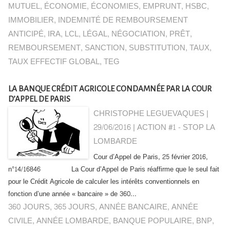
MUTUEL
,
ÉCONOMIE
,
ÉCONOMIES
,
EMPRUNT
,
HSBC
,
IMMOBILIER
,
INDEMNITÉ DE REMBOURSEMENT
ANTICIPÉ
,
IRA
,
LCL
,
LÉGAL
,
NÉGOCIATION
,
PRÊT
,
REMBOURSEMENT
,
SANCTION
,
SUBSTITUTION
,
TAUX
,
TAUX EFFECTIF GLOBAL
,
TEG
LA BANQUE CRÉDIT AGRICOLE CONDAMNÉE PAR LA COUR
D’APPEL DE PARIS
CHRISTOPHE LEGUEVAQUES |
29/06/2016
|
ACTION #1 - STOP LA
LOMBARDE
Cour d’Appel de Paris, 25 février 2016,
n°14/16846 La Cour d’Appel de Paris réaffirme que le seul fait
pour le Crédit Agricole de calculer les intérêts conventionnels en
fonction d’une année « bancaire » de 360...
360 JOURS
,
365 JOURS
,
ANNÉE BANCAIRE
,
ANNÉE
CIVILE
,
ANNÉE LOMBARDE
,
BANQUE POPULAIRE
,
BNP
,