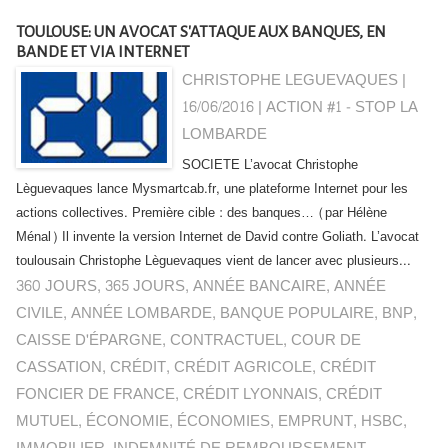
TOULOUSE: UN AVOCAT S'ATTAQUE AUX BANQUES, EN
BANDE ET VIA INTERNET
CHRISTOPHE LEGUEVAQUES |
16/06/2016
|
ACTION #1 - STOP LA
LOMBARDE
SOCIETE L’avocat Christophe
Lèguevaques lance Mysmartcab.fr, une plateforme Internet pour les
actions collectives. Première cible : des banques… (par Hélène
Ménal) Il invente la version Internet de David contre Goliath. L’avocat
toulousain Christophe Lèguevaques vient de lancer avec plusieurs...
360 JOURS
,
365 JOURS
,
ANNÉE BANCAIRE
,
ANNÉE
CIVILE
,
ANNÉE LOMBARDE
,
BANQUE POPULAIRE
,
BNP
,
CAISSE D'ÉPARGNE
,
CONTRACTUEL
,
COUR DE
CASSATION
,
CRÉDIT
,
CRÉDIT AGRICOLE
,
CRÉDIT
FONCIER DE FRANCE
,
CRÉDIT LYONNAIS
,
CRÉDIT
MUTUEL
,
ÉCONOMIE
,
ÉCONOMIES
,
EMPRUNT
,
HSBC
,