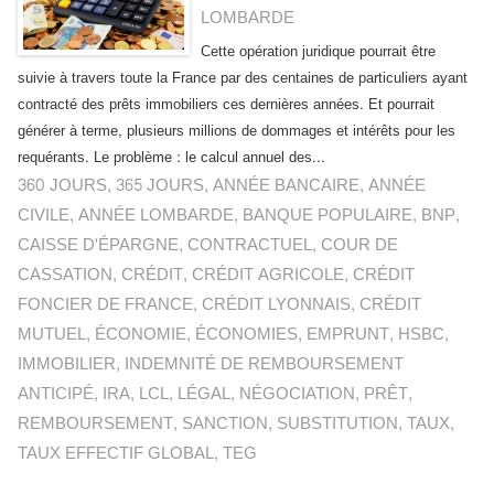
LOMBARDE
Cette opération juridique pourrait être
suivie à travers toute la France par des centaines de particuliers ayant
contracté des prêts immobiliers ces dernières années. Et pourrait
générer à terme, plusieurs millions de dommages et intérêts pour les
requérants. Le problème : le calcul annuel des...
360 JOURS
,
365 JOURS
,
ANNÉE BANCAIRE
,
ANNÉE
CIVILE
,
ANNÉE LOMBARDE
,
BANQUE POPULAIRE
,
BNP
,
CAISSE D'ÉPARGNE
,
CONTRACTUEL
,
COUR DE
CASSATION
,
CRÉDIT
,
CRÉDIT AGRICOLE
,
CRÉDIT
FONCIER DE FRANCE
,
CRÉDIT LYONNAIS
,
CRÉDIT
MUTUEL
,
ÉCONOMIE
,
ÉCONOMIES
,
EMPRUNT
,
HSBC
,
IMMOBILIER
,
INDEMNITÉ DE REMBOURSEMENT
ANTICIPÉ
,
IRA
,
LCL
,
LÉGAL
,
NÉGOCIATION
,
PRÊT
,
REMBOURSEMENT
,
SANCTION
,
SUBSTITUTION
,
TAUX
,
TAUX EFFECTIF GLOBAL
,
TEG