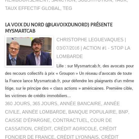
REMBOURSEMENT
,
SANCTION
,
SUBSTITUTION
,
TAUX
,
TAUX EFFECTIF GLOBAL
,
TEG
LA VOIX DU NORD (@LAVOIXDUNORD) PRÉSENTE
MYSMARTCAB
CHRISTOPHE LEGUEVAQUES |
03/07/2016
|
ACTION #1 - STOP LA
LOMBARDE
Lille : sur Mysmartcab.fr, des avocats pour
des recours collectifs à prix « Groupon » Un réseau d’avocats de toute
la France lance Mysmartcab.fr, pour défendre les plaignants d’un même
litige, sur le principe des « class actions » américaines. Première cible,
les victimes de crédits immobiliers...
360 JOURS
,
365 JOURS
,
ANNÉE BANCAIRE
,
ANNÉE
CIVILE
,
ANNÉE LOMBARDE
,
BANQUE POPULAIRE
,
BNP
,
CAISSE D'ÉPARGNE
,
CONTRACTUEL
,
COUR DE
CASSATION
,
CRÉDIT
,
CRÉDIT AGRICOLE
,
CRÉDIT
FONCIER DE FRANCE
,
CRÉDIT LYONNAIS
,
CRÉDIT