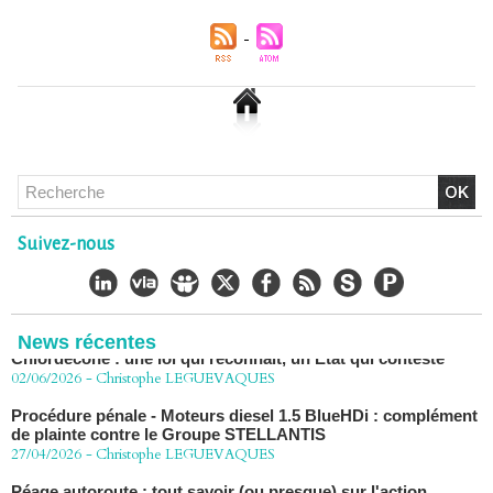
Chlordécone : un non-lieu confirmé, la bataille se déplace
vers la Cour de cassation
30/06/2026
-
Christophe LEGUEVAQUES
CHLORDÉCONE Déclaration de Me Christophe
Suivez-nous
LÈGUEVAQUES (CLE), avocat de parties civiles, après la
décision de confirmation du non-lieu
22/06/2026
-
Christophe LEGUEVAQUES
Chlordécone : une loi qui reconnaît, un État qui conteste
News récentes
02/06/2026
-
Christophe LEGUEVAQUES
Procédure pénale - Moteurs diesel 1.5 BlueHDi : complément
de plainte contre le Groupe STELLANTIS
27/04/2026
-
Christophe LEGUEVAQUES
Péage autoroute : tout savoir (ou presque) sur l'action
collective ouverte le 2 avril