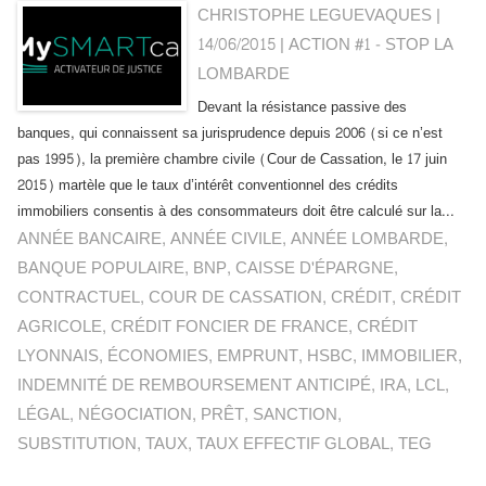
CHRISTOPHE LEGUEVAQUES |
14/06/2015
|
ACTION #1 - STOP LA
LOMBARDE
Devant la résistance passive des
banques, qui connaissent sa jurisprudence depuis 2006 (si ce n’est
pas 1995), la première chambre civile (Cour de Cassation, le 17 juin
2015) martèle que le taux d’intérêt conventionnel des crédits
immobiliers consentis à des consommateurs doit être calculé sur la...
ANNÉE BANCAIRE
,
ANNÉE CIVILE
,
ANNÉE LOMBARDE
,
BANQUE POPULAIRE
,
BNP
,
CAISSE D'ÉPARGNE
,
CONTRACTUEL
,
COUR DE CASSATION
,
CRÉDIT
,
CRÉDIT
AGRICOLE
,
CRÉDIT FONCIER DE FRANCE
,
CRÉDIT
LYONNAIS
,
ÉCONOMIES
,
EMPRUNT
,
HSBC
,
IMMOBILIER
,
INDEMNITÉ DE REMBOURSEMENT ANTICIPÉ
,
IRA
,
LCL
,
LÉGAL
,
NÉGOCIATION
,
PRÊT
,
SANCTION
,
SUBSTITUTION
,
TAUX
,
TAUX EFFECTIF GLOBAL
,
TEG