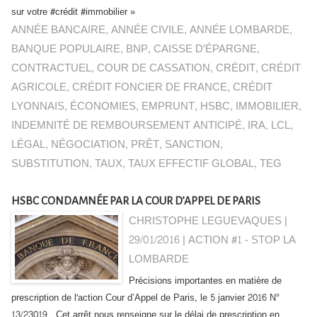
sur votre #crédit #immobilier »
ANNÉE BANCAIRE
,
ANNÉE CIVILE
,
ANNÉE LOMBARDE
,
BANQUE POPULAIRE
,
BNP
,
CAISSE D'ÉPARGNE
,
CONTRACTUEL
,
COUR DE CASSATION
,
CRÉDIT
,
CRÉDIT
AGRICOLE
,
CRÉDIT FONCIER DE FRANCE
,
CRÉDIT
LYONNAIS
,
ÉCONOMIES
,
EMPRUNT
,
HSBC
,
IMMOBILIER
,
INDEMNITÉ DE REMBOURSEMENT ANTICIPÉ
,
IRA
,
LCL
,
LÉGAL
,
NÉGOCIATION
,
PRÊT
,
SANCTION
,
SUBSTITUTION
,
TAUX
,
TAUX EFFECTIF GLOBAL
,
TEG
HSBC CONDAMNÉE PAR LA COUR D’APPEL DE PARIS
CHRISTOPHE LEGUEVAQUES |
29/01/2016
|
ACTION #1 - STOP LA
LOMBARDE
Précisions importantes en matière de
prescription de l'action Cour d’Appel de Paris, le 5 janvier 2016 N°
13/23019 Cet arrêt nous renseigne sur le délai de prescription en