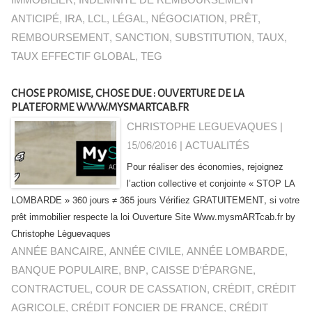
IMMOBILIER
,
INDEMNITÉ DE REMBOURSEMENT
ANTICIPÉ
,
IRA
,
LCL
,
LÉGAL
,
NÉGOCIATION
,
PRÊT
,
REMBOURSEMENT
,
SANCTION
,
SUBSTITUTION
,
TAUX
,
TAUX EFFECTIF GLOBAL
,
TEG
CHOSE PROMISE, CHOSE DUE : OUVERTURE DE LA
PLATEFORME WWW.MYSMARTCAB.FR
CHRISTOPHE LEGUEVAQUES |
15/06/2016
|
ACTUALITÉS
Pour réaliser des économies, rejoignez
l’action collective et conjointe « STOP LA
LOMBARDE » 360 jours ≠ 365 jours Vérifiez GRATUITEMENT, si votre
prêt immobilier respecte la loi Ouverture Site Www.mysmARTcab.fr by
Christophe Lèguevaques
ANNÉE BANCAIRE
,
ANNÉE CIVILE
,
ANNÉE LOMBARDE
,
BANQUE POPULAIRE
,
BNP
,
CAISSE D'ÉPARGNE
,
CONTRACTUEL
,
COUR DE CASSATION
,
CRÉDIT
,
CRÉDIT
AGRICOLE
,
CRÉDIT FONCIER DE FRANCE
,
CRÉDIT