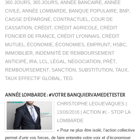
360 JOURS
,
365 JOURS
,
ANNÉE BANCAIRE
,
ANNÉE
CIVILE
,
ANNÉE LOMBARDE
,
BANQUE POPULAIRE
,
BNP
,
CAISSE D'ÉPARGNE
,
CONTRACTUEL
,
COUR DE
CASSATION
,
CRÉDIT
,
CRÉDIT AGRICOLE
,
CRÉDIT
FONCIER DE FRANCE
,
CRÉDIT LYONNAIS
,
CRÉDIT
MUTUEL
,
ÉCONOMIE
,
ÉCONOMIES
,
EMPRUNT
,
HSBC
,
IMMOBILIER
,
INDEMNITÉ DE REMBOURSEMENT
ANTICIPÉ
,
IRA
,
LCL
,
LÉGAL
,
NÉGOCIATION
,
PRÊT
,
REMBOURSEMENT
,
SANCTION
,
SUBSTITUTION
,
TAUX
,
TAUX EFFECTIF GLOBAL
,
TEG
ANNÉE LOMBARDE : #VOTRE BANQUIERVAMEDETESTER
CHRISTOPHE LEGUEVAQUES |
13/06/2016
|
ACTION #1 - STOP LA
LOMBARDE
« Pour ne plus être isolé, l’action collective
permet d’unir vos forces, de faire entendre votre voix et d’économiser