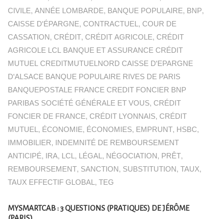
CIVILE
,
ANNÉE LOMBARDE
,
BANQUE POPULAIRE
,
BNP
,
CAISSE D'ÉPARGNE
,
CONTRACTUEL
,
COUR DE
CASSATION
,
CRÉDIT
,
CRÉDIT AGRICOLE
,
CRÉDIT
AGRICOLE LCL BANQUE ET ASSURANCE CRÉDIT
MUTUEL CREDITMUTUELNORD CAISSE D'EPARGNE
D'ALSACE BANQUE POPULAIRE RIVES DE PARIS
BANQUEPOSTALE FRANCE CREDIT FONCIER BNP
PARIBAS SOCIÉTÉ GÉNÉRALE ET VOUS
,
CRÉDIT
FONCIER DE FRANCE
,
CRÉDIT LYONNAIS
,
CRÉDIT
MUTUEL
,
ÉCONOMIE
,
ÉCONOMIES
,
EMPRUNT
,
HSBC
,
IMMOBILIER
,
INDEMNITÉ DE REMBOURSEMENT
ANTICIPÉ
,
IRA
,
LCL
,
LÉGAL
,
NÉGOCIATION
,
PRÊT
,
REMBOURSEMENT
,
SANCTION
,
SUBSTITUTION
,
TAUX
,
TAUX EFFECTIF GLOBAL
,
TEG
MYSMARTCAB : 3 QUESTIONS (PRATIQUES) DE JÉRÔME
(PARIS)