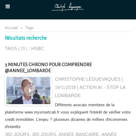
Accueil
>
Tags
Résultats recherche
TAGS (15) : HSBC
3 MINUTES CHRONO POUR COMPRENDRE
@ANNEE_LOMBARDE
CHRISTOPHE LEGUEVAQUES |
19/11/2016
|
ACTION #1 - STOP LA
LOMBARDE
Différents avocats membres de la
plateforme www.mysmartcab.fr vous expliquent l'intérêt de vérifier votre
crédit immobilier. L'enjeu ? plusieurs dizaines de milliers d'économies
d'intérêts
360 JOURS
,
365 JOURS
,
ANNÉE BANCAIRE
,
ANNÉE