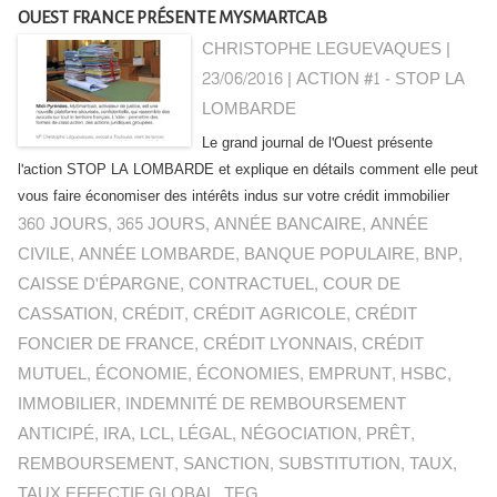
OUEST FRANCE PRÉSENTE MYSMARTCAB
CHRISTOPHE LEGUEVAQUES |
23/06/2016
|
ACTION #1 - STOP LA
LOMBARDE
Le grand journal de l'Ouest présente
l'action STOP LA LOMBARDE et explique en détails comment elle peut
vous faire économiser des intérêts indus sur votre crédit immobilier
360 JOURS
,
365 JOURS
,
ANNÉE BANCAIRE
,
ANNÉE
CIVILE
,
ANNÉE LOMBARDE
,
BANQUE POPULAIRE
,
BNP
,
CAISSE D'ÉPARGNE
,
CONTRACTUEL
,
COUR DE
CASSATION
,
CRÉDIT
,
CRÉDIT AGRICOLE
,
CRÉDIT
FONCIER DE FRANCE
,
CRÉDIT LYONNAIS
,
CRÉDIT
MUTUEL
,
ÉCONOMIE
,
ÉCONOMIES
,
EMPRUNT
,
HSBC
,
IMMOBILIER
,
INDEMNITÉ DE REMBOURSEMENT
ANTICIPÉ
,
IRA
,
LCL
,
LÉGAL
,
NÉGOCIATION
,
PRÊT
,
REMBOURSEMENT
,
SANCTION
,
SUBSTITUTION
,
TAUX
,
TAUX EFFECTIF GLOBAL
,
TEG