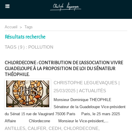
Accueil
>
Tags
Résultats recherche
TAGS (9) : POLLUTION
CHLORDECONE : CONTRIBUTION DE L'ASSOCIATION VIVRE
GUADELOUPE À LA PROPOSITION DE LOI DU SÉNATEUR
THÉOPHILE.
CHRISTOPHE LEGUEVAQUES |
25/03/2025
|
ACTUALITÉS
Monsieur Dominique THEOPHILE
Sénateur de la Guadeloupe Vice-président
du Sénat 15 rue de Vaugirard 75006 Paris Paris, le 25 mars 2025
Affaire Chlordecone Monsieur le Vice-président,...
ANTILLES
,
CALIFER
,
CEDH
,
CHLORDECONE
,