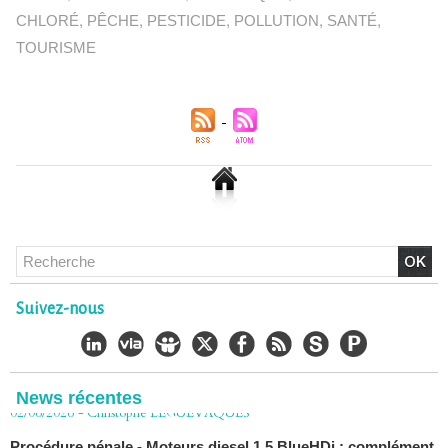
CHLORÉ
,
PÊCHE
,
PESTICIDE
,
POLLUTION
,
SANTÉ
,
TOURISME
Chlordécone : un non-lieu confirmé, la bataille se déplace
vers la Cour de cassation
30/06/2026
-
Christophe LEGUEVAQUES
CHLORDÉCONE Déclaration de Me Christophe
LÈGUEVAQUES (CLE), avocat de parties civiles, après la
Suivez-nous
décision de confirmation du non-lieu
22/06/2026
-
Christophe LEGUEVAQUES
Chlordécone : une loi qui reconnaît, un État qui conteste
02/06/2026
-
Christophe LEGUEVAQUES
News récentes
Procédure pénale - Moteurs diesel 1.5 BlueHDi : complément
de plainte contre le Groupe STELLANTIS