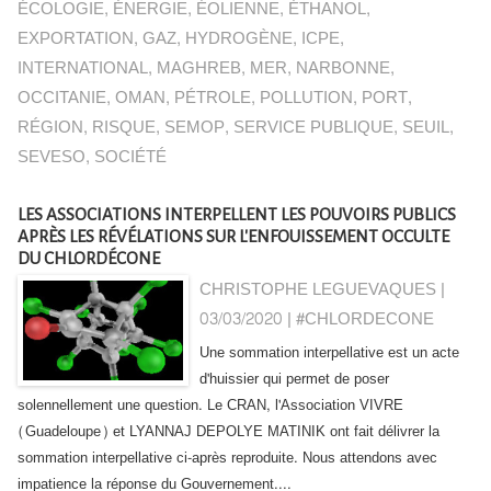
ÉCOLOGIE
,
ÉNERGIE
,
ÉOLIENNE
,
ÉTHANOL
,
EXPORTATION
,
GAZ
,
HYDROGÈNE
,
ICPE
,
INTERNATIONAL
,
MAGHREB
,
MER
,
NARBONNE
,
OCCITANIE
,
OMAN
,
PÉTROLE
,
POLLUTION
,
PORT
,
RÉGION
,
RISQUE
,
SEMOP
,
SERVICE PUBLIQUE
,
SEUIL
,
SEVESO
,
SOCIÉTÉ
LES ASSOCIATIONS INTERPELLENT LES POUVOIRS PUBLICS
APRÈS LES RÉVÉLATIONS SUR L'ENFOUISSEMENT OCCULTE
DU CHLORDÉCONE
CHRISTOPHE LEGUEVAQUES |
03/03/2020
|
#CHLORDECONE
Une sommation interpellative est un acte
d'huissier qui permet de poser
solennellement une question. Le CRAN, l'Association VIVRE
(Guadeloupe) et LYANNAJ DEPOLYE MATINIK ont fait délivrer la
sommation interpellative ci-après reproduite. Nous attendons avec
impatience la réponse du Gouvernement....