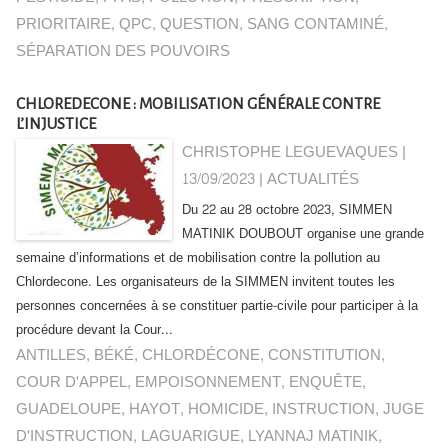
PRIORITAIRE
,
QPC
,
QUESTION
,
SANG CONTAMINÉ
,
SÉPARATION DES POUVOIRS
CHLOREDECONE : MOBILISATION GÉNÉRALE CONTRE
L’INJUSTICE
CHRISTOPHE LEGUEVAQUES |
13/09/2023
|
ACTUALITÉS
Du 22 au 28 octobre 2023, SIMMEN
MATINIK DOUBOUT organise une grande
semaine d’informations et de mobilisation contre la pollution au
Chlordecone. Les organisateurs de la SIMMEN invitent toutes les
personnes concernées à se constituer partie-civile pour participer à la
procédure devant la Cour...
ANTILLES
,
BÉKÉ
,
CHLORDÉCONE
,
CONSTITUTION
,
COUR D'APPEL
,
EMPOISONNEMENT
,
ENQUÊTE
,
GUADELOUPE
,
HAYOT
,
HOMICIDE
,
INSTRUCTION
,
JUGE
D'INSTRUCTION
,
LAGUARIGUE
,
LYANNAJ MATINIK
,