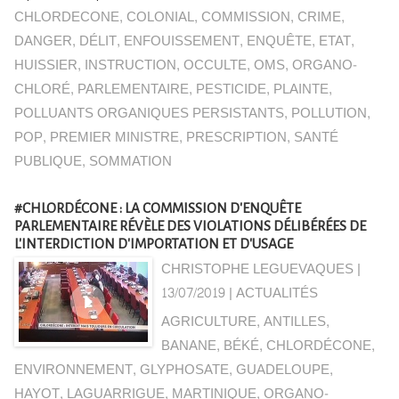
CHLORDECONE
,
COLONIAL
,
COMMISSION
,
CRIME
,
DANGER
,
DÉLIT
,
ENFOUISSEMENT
,
ENQUÊTE
,
ETAT
,
HUISSIER
,
INSTRUCTION
,
OCCULTE
,
OMS
,
ORGANO-
CHLORÉ
,
PARLEMENTAIRE
,
PESTICIDE
,
PLAINTE
,
POLLUANTS ORGANIQUES PERSISTANTS
,
POLLUTION
,
POP
,
PREMIER MINISTRE
,
PRESCRIPTION
,
SANTÉ
PUBLIQUE
,
SOMMATION
#CHLORDÉCONE : LA COMMISSION D'ENQUÊTE
PARLEMENTAIRE RÉVÈLE DES VIOLATIONS DÉLIBÉRÉES DE
L'INTERDICTION D'IMPORTATION ET D'USAGE
CHRISTOPHE LEGUEVAQUES |
13/07/2019
|
ACTUALITÉS
AGRICULTURE
,
ANTILLES
,
BANANE
,
BÉKÉ
,
CHLORDÉCONE
,
ENVIRONNEMENT
,
GLYPHOSATE
,
GUADELOUPE
,
HAYOT
,
LAGUARRIGUE
,
MARTINIQUE
,
ORGANO-