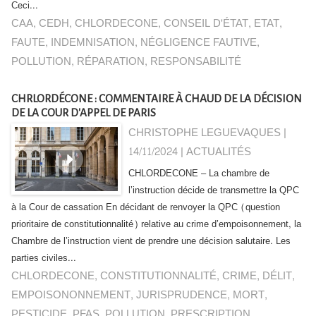
Ceci...
CAA
,
CEDH
,
CHLORDECONE
,
CONSEIL D'ÉTAT
,
ETAT
,
FAUTE
,
INDEMNISATION
,
NÉGLIGENCE FAUTIVE
,
POLLUTION
,
RÉPARATION
,
RESPONSABILITÉ
CHRLORDÉCONE : COMMENTAIRE À CHAUD DE LA DÉCISION
DE LA COUR D'APPEL DE PARIS
CHRISTOPHE LEGUEVAQUES |
14/11/2024
|
ACTUALITÉS
CHLORDECONE – La chambre de
l’instruction décide de transmettre la QPC
à la Cour de cassation En décidant de renvoyer la QPC (question
prioritaire de constitutionnalité) relative au crime d’empoisonnement, la
Chambre de l’instruction vient de prendre une décision salutaire. Les
parties civiles...
CHLORDECONE
,
CONSTITUTIONNALITÉ
,
CRIME
,
DÉLIT
,
EMPOISONONNEMENT
,
JURISPRUDENCE
,
MORT
,
PESTICIDE
,
PFAS
,
POLLUTION
,
PRESCRIPTION
,