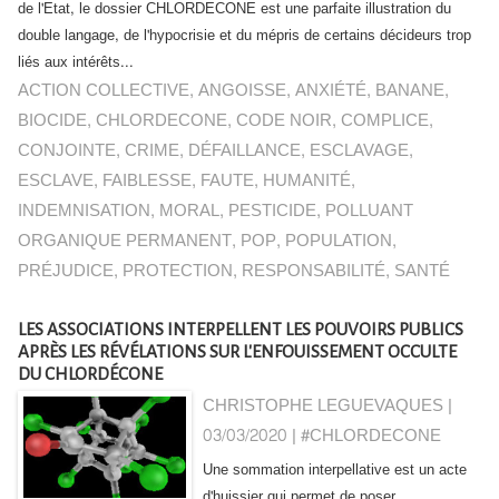
de l'Etat, le dossier CHLORDECONE est une parfaite illustration du
double langage, de l'hypocrisie et du mépris de certains décideurs trop
liés aux intérêts...
ACTION COLLECTIVE
,
ANGOISSE
,
ANXIÉTÉ
,
BANANE
,
BIOCIDE
,
CHLORDECONE
,
CODE NOIR
,
COMPLICE
,
CONJOINTE
,
CRIME
,
DÉFAILLANCE
,
ESCLAVAGE
,
ESCLAVE
,
FAIBLESSE
,
FAUTE
,
HUMANITÉ
,
INDEMNISATION
,
MORAL
,
PESTICIDE
,
POLLUANT
ORGANIQUE PERMANENT
,
POP
,
POPULATION
,
PRÉJUDICE
,
PROTECTION
,
RESPONSABILITÉ
,
SANTÉ
LES ASSOCIATIONS INTERPELLENT LES POUVOIRS PUBLICS
APRÈS LES RÉVÉLATIONS SUR L'ENFOUISSEMENT OCCULTE
DU CHLORDÉCONE
CHRISTOPHE LEGUEVAQUES |
03/03/2020
|
#CHLORDECONE
Une sommation interpellative est un acte
d'huissier qui permet de poser