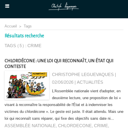
Accueil
>
Tags
Résultats recherche
TAGS (5) : CRIME
CHLORDÉCONE : UNE LOI QUI RECONNAÎT, UN ÉTAT QUI
CONTESTE
CHRISTOPHE LEGUEVAQUES |
02/06/2026
|
ACTUALITÉS
L'Assemblée nationale vient d'adopter, en
deuxième lecture, une proposition de loi «
visant à reconnaître la responsabilité de l'État et à indemniser les
victimes du chlordécone ». Le geste est juste. Il était attendu. Mais une
loi qui reconnaît sans réparer, qui fixe des objectifs sans date ni...
ASSEMBLÉE NATIONALE
,
CHLORDECONE
,
CRIME
,