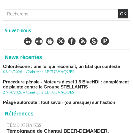
Chlordécone : un non-lieu confirmé, la bataille se déplace
vers la Cour de cassation
30/06/2026
-
Christophe LEGUEVAQUES
Suivez-nous
CHLORDÉCONE Déclaration de Me Christophe
LÈGUEVAQUES (CLE), avocat de parties civiles, après la
décision de confirmation du non-lieu
22/06/2026
-
Christophe LEGUEVAQUES
News récentes
Chlordécone : une loi qui reconnaît, un État qui conteste
02/06/2026
-
Christophe LEGUEVAQUES
Procédure pénale - Moteurs diesel 1.5 BlueHDi : complément
de plainte contre le Groupe STELLANTIS
27/04/2026
-
Christophe LEGUEVAQUES
Péage autoroute : tout savoir (ou presque) sur l'action
collective ouverte le 2 avril
07/04/2026
-
Christophe LEGUEVAQUES
Références
TÉMOIGNAGES
Témoignage de Chantal BEER-DEMANDER,