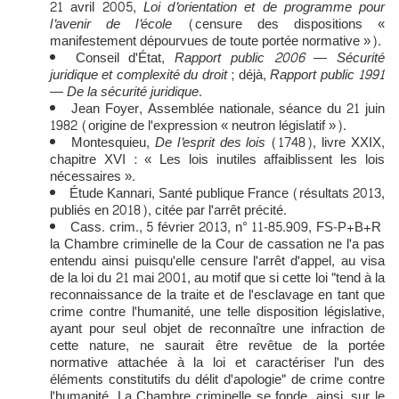
21 avril 2005,
Loi d'orientation et de programme pour
l'avenir de l'école
(censure des dispositions «
manifestement dépourvues de toute portée normative »).
Conseil d'État,
Rapport public 2006 — Sécurité
juridique et complexité du droit
; déjà,
Rapport public 1991
— De la sécurité juridique
.
Jean Foyer, Assemblée nationale, séance du 21 juin
1982 (origine de l'expression « neutron législatif »).
Montesquieu,
De l'esprit des lois
(1748), livre XXIX,
chapitre XVI : « Les lois inutiles affaiblissent les lois
nécessaires ».
Étude Kannari, Santé publique France (résultats 2013,
publiés en 2018), citée par l'arrêt précité.
Cass. crim., 5 février 2013, n° 11-85.909, FS-P+B+R
la Chambre criminelle de la Cour de cassation ne l'a pas
entendu ainsi puisqu'elle censure l'arrêt d'appel, au visa
de la loi du 21 mai 2001, au motif que si cette loi "tend à la
reconnaissance de la traite et de l'esclavage en tant que
crime contre l'humanité, une telle disposition législative,
ayant pour seul objet de reconnaître une infraction de
cette nature, ne saurait être revêtue de la portée
normative attachée à la loi et caractériser l'un des
éléments constitutifs du délit d'apologie" de crime contre
l'humanité. La Chambre criminelle se fonde, ainsi, sur le