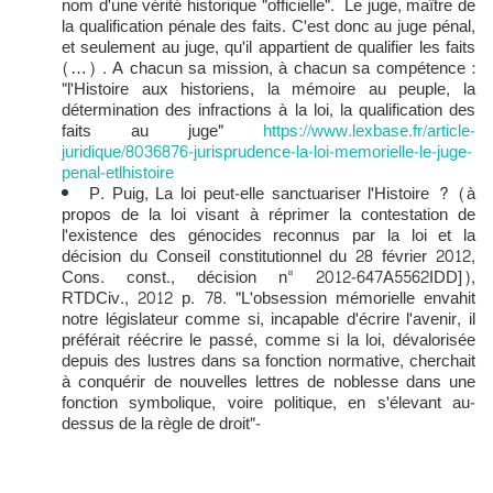
nom d'une vérité historique "officielle". Le juge, maître de
la qualification pénale des faits. C'est donc au juge pénal,
et seulement au juge, qu'il appartient de qualifier les faits
(…) . A chacun sa mission, à chacun sa compétence :
"l'Histoire aux historiens, la mémoire au peuple, la
détermination des infractions à la loi, la qualification des
faits au juge"
https://www.lexbase.fr/article-
juridique/8036876-jurisprudence-la-loi-memorielle-le-juge-
penal-etlhistoire
P. Puig, La loi peut-elle sanctuariser l'Histoire ? (à
propos de la loi visant à réprimer la contestation de
l'existence des génocides reconnus par la loi et la
décision du Conseil constitutionnel du 28 février 2012,
Cons. const., décision n° 2012-647A5562IDD]),
RTDCiv., 2012 p. 78. "L'obsession mémorielle envahit
notre législateur comme si, incapable d'écrire l'avenir, il
préférait réécrire le passé, comme si la loi, dévalorisée
depuis des lustres dans sa fonction normative, cherchait
à conquérir de nouvelles lettres de noblesse dans une
fonction symbolique, voire politique, en s'élevant au-
dessus de la règle de droit"-