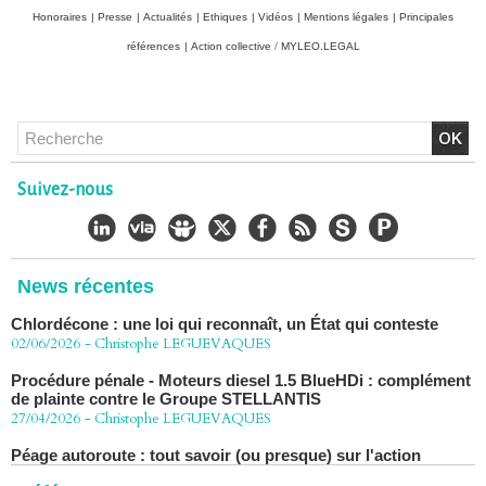
Honoraires
|
Presse
|
Actualités
|
Ethiques
|
Vidéos
|
Mentions légales
|
Principales
références
|
Action collective / MYLEO.LEGAL
Chlordécone : un non-lieu confirmé, la bataille se déplace
vers la Cour de cassation
30/06/2026
-
Christophe LEGUEVAQUES
Suivez-nous
CHLORDÉCONE Déclaration de Me Christophe
LÈGUEVAQUES (CLE), avocat de parties civiles, après la
décision de confirmation du non-lieu
22/06/2026
-
Christophe LEGUEVAQUES
News récentes
Chlordécone : une loi qui reconnaît, un État qui conteste
02/06/2026
-
Christophe LEGUEVAQUES
Procédure pénale - Moteurs diesel 1.5 BlueHDi : complément
de plainte contre le Groupe STELLANTIS
27/04/2026
-
Christophe LEGUEVAQUES
Péage autoroute : tout savoir (ou presque) sur l'action
collective ouverte le 2 avril
07/04/2026
-
Christophe LEGUEVAQUES