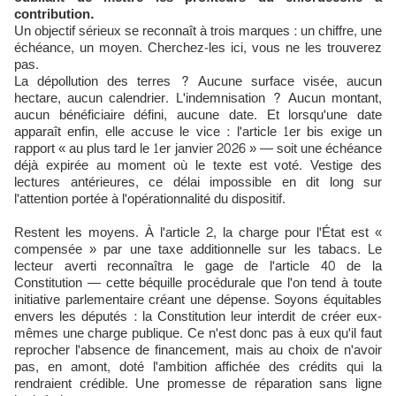
contribution.
Un objectif sérieux se reconnaît à trois marques : un chiffre, une
échéance, un moyen. Cherchez-les ici, vous ne les trouverez
pas.
La dépollution des terres ? Aucune surface visée, aucun
hectare, aucun calendrier. L'indemnisation ? Aucun montant,
aucun bénéficiaire défini, aucune date. Et lorsqu'une date
apparaît enfin, elle accuse le vice : l'article 1er bis exige un
rapport « au plus tard le 1er janvier 2026 » — soit une échéance
déjà expirée au moment où le texte est voté. Vestige des
lectures antérieures, ce délai impossible en dit long sur
l'attention portée à l'opérationnalité du dispositif.
Restent les moyens. À l'article 2, la charge pour l'État est «
compensée » par une taxe additionnelle sur les tabacs. Le
lecteur averti reconnaîtra le gage de l'article 40 de la
Constitution — cette béquille procédurale que l'on tend à toute
initiative parlementaire créant une dépense. Soyons équitables
envers les députés : la Constitution leur interdit de créer eux-
mêmes une charge publique. Ce n'est donc pas à eux qu'il faut
reprocher l'absence de financement, mais au choix de n'avoir
pas, en amont, doté l'ambition affichée des crédits qui la
rendraient crédible. Une promesse de réparation sans ligne