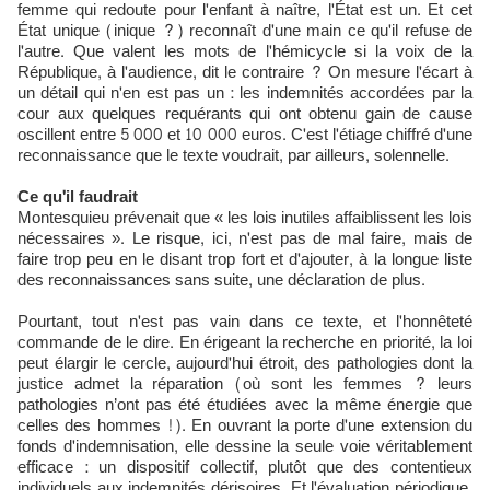
femme qui redoute pour l'enfant à naître, l'État est un. Et cet
État unique (inique ?) reconnaît d'une main ce qu'il refuse de
l'autre. Que valent les mots de l'hémicycle si la voix de la
République, à l'audience, dit le contraire ? On mesure l'écart à
un détail qui n'en est pas un : les indemnités accordées par la
cour aux quelques requérants qui ont obtenu gain de cause
oscillent entre 5 000 et 10 000 euros. C'est l'étiage chiffré d'une
reconnaissance que le texte voudrait, par ailleurs, solennelle.
Ce qu'il faudrait
Montesquieu prévenait que « les lois inutiles affaiblissent les lois
nécessaires ». Le risque, ici, n'est pas de mal faire, mais de
faire trop peu en le disant trop fort et d'ajouter, à la longue liste
des reconnaissances sans suite, une déclaration de plus.
Pourtant, tout n'est pas vain dans ce texte, et l'honnêteté
commande de le dire. En érigeant la recherche en priorité, la loi
peut élargir le cercle, aujourd'hui étroit, des pathologies dont la
justice admet la réparation (où sont les femmes ? leurs
pathologies n’ont pas été étudiées avec la même énergie que
celles des hommes !). En ouvrant la porte d'une extension du
fonds d'indemnisation, elle dessine la seule voie véritablement
efficace : un dispositif collectif, plutôt que des contentieux
individuels aux indemnités dérisoires. Et l'évaluation périodique,