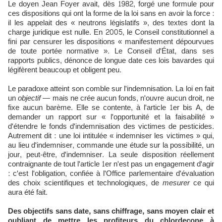
Le doyen Jean Foyer avait, dès 1982, forgé une formule pour
ces dispositions qui ont la forme de la loi sans en avoir la force :
il les appelait des « neutrons législatifs », des textes dont la
charge juridique est nulle. En 2005, le Conseil constitutionnel a
fini par censurer les dispositions « manifestement dépourvues
de toute portée normative ». Le Conseil d'État, dans ses
rapports publics, dénonce de longue date ces lois bavardes qui
légifèrent beaucoup et obligent peu.
Le paradoxe atteint son comble sur l'indemnisation. La loi en fait
un
objectif
— mais ne crée aucun fonds, n'ouvre aucun droit, ne
fixe aucun barème. Elle se contente, à l'article 1er bis A, de
demander un rapport sur « l'opportunité et la faisabilité »
d'étendre le fonds d'indemnisation des victimes de pesticides.
Autrement dit : une loi intitulée « indemniser les victimes » qui,
au lieu d'indemniser, commande une étude sur la possibilité, un
jour, peut-être, d'indemniser. La seule disposition réellement
contraignante de tout l'article 1er n'est pas un engagement d'agir
: c'est l'obligation, confiée à l'Office parlementaire d'évaluation
des choix scientifiques et technologiques, de
mesurer
ce qui
aura été fait.
Des objectifs sans date, sans chiffrage, sans moyen clair et
oubliant de mettre les profiteurs du chlordecone à