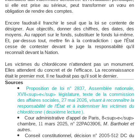
si elle est prise au sérieux, peut transformer un vœu en
obligation de rendre des comptes.
Encore faudrait-il franchir le seuil que la loi se contente de
désigner. Aux objectifs, donner des chiffres, des dates, des
moyens. Au rapport sur le fonds, substituer le fonds lui-même.
Et, par-dessus tout, mettre fin à la contradiction : que l'État
cesse de contester devant le juge la responsabilité qu'il
reconnaît devant la Nation.
Les victimes du chlordécone n'attendent pas un monument.
Elles attendent du concret et de l’efficace. La reconnaissance
était le premier mot. Il ne faudrait pas qu'il soit le dernier.
Sources
Proposition de loi n° 2837, Assemblée nationale,
XVII<sup>e</sup> législature, texte de la commission
des affaires sociales, 27 mai 2026,
visant à reconnaître la
responsabilité de l'État et à indemniser les victimes du
chlordécone
(deuxième lecture).
Cour administrative d'appel de Paris, 8<sup>e</sup>
chambre, 11 mars 2025, n° 22PA03906,
M. Bartholet et
autres
.
Conseil constitutionnel, décision n° 2005-512 DC du