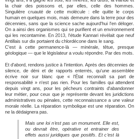
vingt ans, il a gagné les sols, les rivières, les œufs, la viande et
la chair des poissons et, par elles, celle des hommes.
Singulière cruauté de cette molécule : elle quitte le corps
humain en quelques mois, mais demeure dans la terre pour des
décennies, sans que la science sache aujourd'hui l'en déloger.
On a ainsi des organismes qui se purifient et un environnement
qui les recontamine. En 2013, l'étude Kannari révélait que neuf
Antillais sur dix portaient du chlordécone dans le sang.
C'est à cette permanence-là — minérale, têtue, presque
géologique — que le législateur a voulu répondre. Par des mots.
Et d'abord, rendons justice à l'intention. Après des décennies de
silence, de déni et de rapports enterrés, qu'une assemblée
écrive noir sur blanc que « l'État reconnaît sa part de
responsabilité » n'est pas rien. Pour les familles qui attendent
depuis vingt ans, pour les pêcheurs contraints d'abandonner
leur métier, pour ceux que je représente devant les juridictions
administratives ou pénales, cette reconnaissance a une valeur
morale réelle. La réparation symbolique est une réparation. On
ne la dédaignera pas.
Mais une loi n'est pas un monument. Elle est,
ou devrait être, opérative et entrainer des
effets aussi juridiques que positifs. Et c'est là