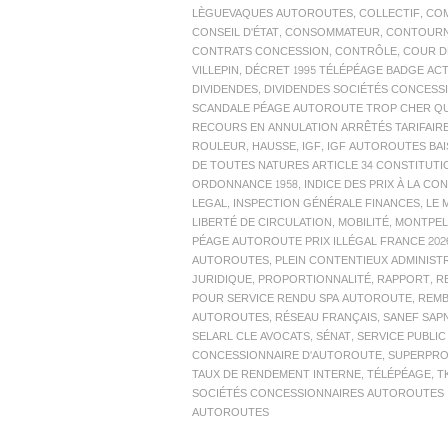
LÈGUEVAQUES AUTOROUTES
,
COLLECTIF
,
COM
CONSEIL D'ÉTAT
,
CONSOMMATEUR
,
CONTOUR
CONTRATS CONCESSION
,
CONTRÔLE
,
COUR D
VILLEPIN
,
DÉCRET 1995 TÉLÉPÉAGE BADGE AC
DIVIDENDES
,
DIVIDENDES SOCIÉTÉS CONCES
SCANDALE PÉAGE AUTOROUTE TROP CHER QUE
RECOURS EN ANNULATION ARRÊTÉS TARIFAIR
ROULEUR
,
HAUSSE
,
IGF
,
IGF AUTOROUTES BAI
DE TOUTES NATURES ARTICLE 34 CONSTITUTI
ORDONNANCE 1958
,
INDICE DES PRIX À LA C
LEGAL
,
INSPECTION GÉNÉRALE FINANCES
,
LE 
LIBERTÉ DE CIRCULATION
,
MOBILITÉ
,
MONTPEL
PÉAGE AUTOROUTE PRIX ILLÉGAL FRANCE 20
AUTOROUTES
,
PLEIN CONTENTIEUX ADMINIST
JURIDIQUE
,
PROPORTIONNALITÉ
,
RAPPORT
,
R
POUR SERVICE RENDU SPA AUTOROUTE
,
REM
AUTOROUTES
,
RÉSEAU FRANÇAIS
,
SANEF SAP
SELARL CLE AVOCATS
,
SÉNAT
,
SERVICE PUBLI
CONCESSIONNAIRE D'AUTOROUTE
,
SUPERPRO
TAUX DE RENDEMENT INTERNE
,
TÉLÉPÉAGE
,
T
SOCIÉTÉS CONCESSIONNAIRES AUTOROUTES 
AUTOROUTES