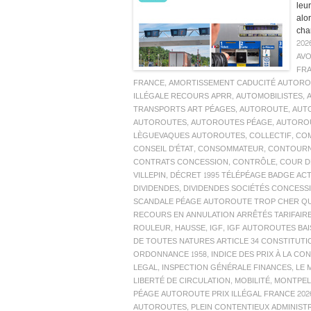
leur
alo
cha
202
AV
FR
FRANCE
,
AMORTISSEMENT CADUCITÉ AUTORO
ILLÉGALE RECOURS APRR
,
AUTOMOBILISTES
,
TRANSPORTS ART PÉAGES
,
AUTOROUTE
,
AUTO
AUTOROUTES
,
AUTOROUTES PÉAGE
,
AUTOROU
LÈGUEVAQUES AUTOROUTES
,
COLLECTIF
,
COM
CONSEIL D'ÉTAT
,
CONSOMMATEUR
,
CONTOUR
CONTRATS CONCESSION
,
CONTRÔLE
,
COUR D
VILLEPIN
,
DÉCRET 1995 TÉLÉPÉAGE BADGE AC
DIVIDENDES
,
DIVIDENDES SOCIÉTÉS CONCES
SCANDALE PÉAGE AUTOROUTE TROP CHER QUE
RECOURS EN ANNULATION ARRÊTÉS TARIFAIR
ROULEUR
,
HAUSSE
,
IGF
,
IGF AUTOROUTES BAI
DE TOUTES NATURES ARTICLE 34 CONSTITUTI
ORDONNANCE 1958
,
INDICE DES PRIX À LA C
LEGAL
,
INSPECTION GÉNÉRALE FINANCES
,
LE 
LIBERTÉ DE CIRCULATION
,
MOBILITÉ
,
MONTPEL
PÉAGE AUTOROUTE PRIX ILLÉGAL FRANCE 20
AUTOROUTES
,
PLEIN CONTENTIEUX ADMINIST