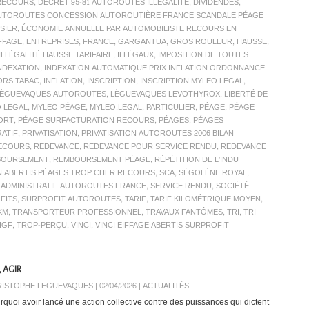
 RECOURS
,
DÉCRET 95-81 AUTOROUTES ILLÉGALITÉ
,
DIVIDENDES
,
AUTOROUTES CONCESSION AUTOROUTIÈRE FRANCE SCANDALE PÉAGE
SIER
,
ÉCONOMIE ANNUELLE PAR AUTOMOBILISTE RECOURS EN
FFAGE
,
ENTREPRISES
,
FRANCE
,
GARGANTUA
,
GROS ROULEUR
,
HAUSSE
,
ILLÉGALITÉ HAUSSE TARIFAIRE
,
ILLÉGAUX
,
IMPOSITION DE TOUTES
NDEXATION
,
INDEXATION AUTOMATIQUE PRIX INFLATION ORDONNANCE
ORS TABAC
,
INFLATION
,
INSCRIPTION
,
INSCRIPTION MYLEO LEGAL
,
LÈGUEVAQUES AUTOROUTES
,
LÈGUEVAQUES LEVOTHYROX
,
LIBERTÉ DE
 LEGAL
,
MYLEO PÉAGE
,
MYLEO.LEGAL
,
PARTICULIER
,
PÉAGE
,
PÉAGE
PORT
,
PÉAGE SURFACTURATION RECOURS
,
PÉAGES
,
PÉAGES
RATIF
,
PRIVATISATION
,
PRIVATISATION AUTOROUTES 2006 BILAN
ECOURS
,
REDEVANCE
,
REDEVANCE POUR SERVICE RENDU
,
REDEVANCE
BOURSEMENT
,
REMBOURSEMENT PÉAGE
,
RÉPÉTITION DE L'INDU
N ABERTIS PÉAGES TROP CHER RECOURS
,
SCA
,
SÉGOLÈNE ROYAL
,
C ADMINISTRATIF AUTOROUTES FRANCE
,
SERVICE RENDU
,
SOCIÉTÉ
FITS
,
SURPROFIT AUTOROUTES
,
TARIF
,
TARIF KILOMÉTRIQUE MOYEN
,
KM
,
TRANSPORTEUR PROFESSIONNEL
,
TRAVAUX FANTÔMES
,
TRI
,
TRI
IGF
,
TROP-PERÇU
,
VINCI
,
VINCI EIFFAGE ABERTIS SURPROFIT
 AGIR
ISTOPHE LEGUEVAQUES | 02/04/2026
|
ACTUALITÉS
rquoi avoir lancé une action collective contre des puissances qui dictent