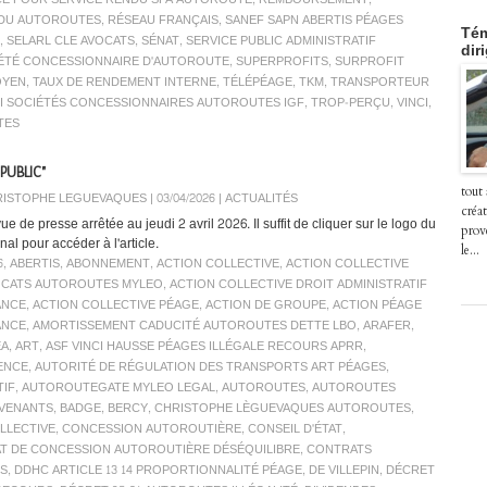
INDU AUTOROUTES
,
RÉSEAU FRANÇAIS
,
SANEF SAPN ABERTIS PÉAGES
Tém
,
SELARL CLE AVOCATS
,
SÉNAT
,
SERVICE PUBLIC ADMINISTRATIF
dir
ÉTÉ CONCESSIONNAIRE D'AUTOROUTE
,
SUPERPROFITS
,
SURPROFIT
OYEN
,
TAUX DE RENDEMENT INTERNE
,
TÉLÉPÉAGE
,
TKM
,
TRANSPORTEUR
I SOCIÉTÉS CONCESSIONNAIRES AUTOROUTES IGF
,
TROP-PERÇU
,
VINCI
,
TES
PUBLIC"
tout
ISTOPHE LEGUEVAQUES | 03/04/2026
|
ACTUALITÉS
créat
e de presse arrêtée au jeudi 2 avril 2026. Il suffit de cliquer sur le logo du
prov
nal pour accéder à l'article.
le...
6
,
ABERTIS
,
ABONNEMENT
,
ACTION COLLECTIVE
,
ACTION COLLECTIVE
OCATS AUTOROUTES MYLEO
,
ACTION COLLECTIVE DROIT ADMINISTRATIF
ANCE
,
ACTION COLLECTIVE PÉAGE
,
ACTION DE GROUPE
,
ACTION PÉAGE
ANCE
,
AMORTISSEMENT CADUCITÉ AUTOROUTES DETTE LBO
,
ARAFER
,
EA
,
ART
,
ASF VINCI HAUSSE PÉAGES ILLÉGALE RECOURS APRR
,
ENCE
,
AUTORITÉ DE RÉGULATION DES TRANSPORTS ART PÉAGES
,
TIF
,
AUTOROUTEGATE MYLEO LEGAL
,
AUTOROUTES
,
AUTOROUTES
VENANTS
,
BADGE
,
BERCY
,
CHRISTOPHE LÈGUEVAQUES AUTOROUTES
,
LLECTIVE
,
CONCESSION AUTOROUTIÈRE
,
CONSEIL D'ÉTAT
,
T DE CONCESSION AUTOROUTIÈRE DÉSÉQUILIBRE
,
CONTRATS
S
,
DDHC ARTICLE 13 14 PROPORTIONNALITÉ PÉAGE
,
DE VILLEPIN
,
DÉCRET