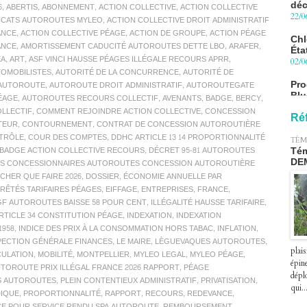
6
,
ABERTIS
,
ABONNEMENT
,
ACTION COLLECTIVE
,
ACTION COLLECTIVE
Chl
OCATS AUTOROUTES MYLEO
,
ACTION COLLECTIVE DROIT ADMINISTRATIF
Éta
ANCE
,
ACTION COLLECTIVE PÉAGE
,
ACTION DE GROUPE
,
ACTION PÉAGE
02/0
ANCE
,
AMORTISSEMENT CADUCITÉ AUTOROUTES DETTE LBO
,
ARAFER
,
Pro
EA
,
ART
,
ASF VINCI HAUSSE PÉAGES ILLÉGALE RECOURS APRR
,
Blu
OMOBILISTES
,
AUTORITÉ DE LA CONCURRENCE
,
AUTORITÉ DE
le 
AUTOROUTE
,
AUTOROUTE DROIT ADMINISTRATIF
,
AUTOROUTEGATE
27/0
ÉAGE
,
AUTOROUTES RECOURS COLLECTIF
,
AVENANTS
,
BADGE
,
BERCY
,
LLECTIF
,
COMMENT REJOINDRE ACTION COLLECTIVE
,
CONCESSION
Péa
Ré
pre
TEUR
,
CONTOURNEMENT
,
CONTRAT DE CONCESSION AUTOROUTIÈRE
le 2
TRÔLE
,
COUR DES COMPTES
,
DDHC ARTICLE 13 14 PROPORTIONNALITÉ
TÉM
07/0
 BADGE ACTION COLLECTIVE RECOURS
,
DÉCRET 95-81 AUTOROUTES
Tém
DE
TÉS CONCESSIONNAIRES AUTOROUTES CONCESSION AUTOROUTIÈRE
HER QUE FAIRE 2026
,
DOSSIER
,
ÉCONOMIE ANNUELLE PAR
RÊTÉS TARIFAIRES PÉAGES
,
EIFFAGE
,
ENTREPRISES
,
FRANCE
,
GF AUTOROUTES BAISSE 58 POUR CENT
,
ILLÉGALITÉ HAUSSE TARIFAIRE
,
RTICLE 34 CONSTITUTION PÉAGE
,
INDEXATION
,
INDEXATION
1958
,
INDICE DES PRIX À LA CONSOMMATION HORS TABAC
,
INFLATION
,
PECTION GÉNÉRALE FINANCES
,
LE MAIRE
,
LÈGUEVAQUES AUTOROUTES
,
plais
CULATION
,
MOBILITÉ
,
MONTPELLIER
,
MYLEO LEGAL
,
MYLEO PÉAGE
,
épin
TOROUTE PRIX ILLÉGAL FRANCE 2026 RAPPORT
,
PÉAGE
déplo
S AUTOROUTES
,
PLEIN CONTENTIEUX ADMINISTRATIF
,
PRIVATISATION
,
qui..
DIQUE
,
PROPORTIONNALITÉ
,
RAPPORT
,
RECOURS
,
REDEVANCE
,
E POUR SERVICE RENDU SPA AUTOROUTE
,
REMBOURSEMENT
,