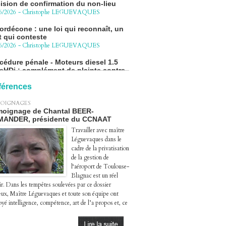
ordécone : une loi qui reconnaît, un
t qui conteste
6/2026
-
Christophe LEGUEVAQUES
cédure pénale - Moteurs diesel 1.5
eHDi : complément de plainte contre
Groupe STELLANTIS
4/2026
-
Christophe LEGUEVAQUES
ge autoroute : tout savoir (ou
férences
sque) sur l'action collective ouverte
 avril
OIGNAGES
4/2026
-
Christophe LEGUEVAQUES
oignage de Chantal BEER-
MANDER, présidente du CCNAAT
Travailler avec maître
Léguevaques dans le
cadre de la privatisation
de la gestion de
l‘aéroport de Toulouse-
Blagnac est un réel
ir. Dans les tempêtes soulevées par ce dossier
eux, Maître Léguevaques et toute son équipe ont
yé intelligence, compétence, art de l’a propos et, ce
.