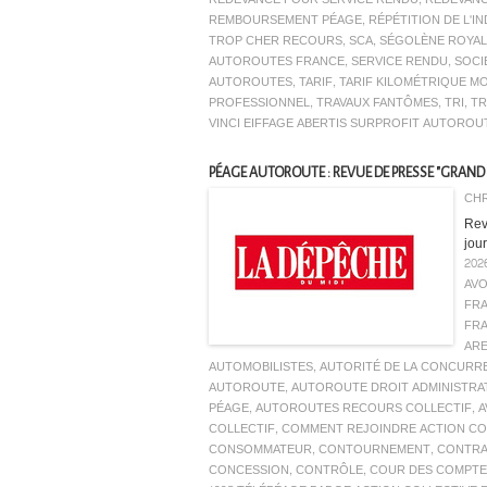
REMBOURSEMENT PÉAGE
,
RÉPÉTITION DE L'
TROP CHER RECOURS
,
SCA
,
SÉGOLÈNE ROYAL
AUTOROUTES FRANCE
,
SERVICE RENDU
,
SOCI
AUTOROUTES
,
TARIF
,
TARIF KILOMÉTRIQUE M
PROFESSIONNEL
,
TRAVAUX FANTÔMES
,
TRI
,
TR
VINCI EIFFAGE ABERTIS SURPROFIT AUTOROU
PÉAGE AUTOROUTE : REVUE DE PRESSE "GRAND 
CHR
Revu
jour
202
AV
FR
FR
AR
AUTOMOBILISTES
,
AUTORITÉ DE LA CONCURR
AUTOROUTE
,
AUTOROUTE DROIT ADMINISTRA
PÉAGE
,
AUTOROUTES RECOURS COLLECTIF
,
A
COLLECTIF
,
COMMENT REJOINDRE ACTION CO
CONSOMMATEUR
,
CONTOURNEMENT
,
CONTRA
CONCESSION
,
CONTRÔLE
,
COUR DES COMPTE