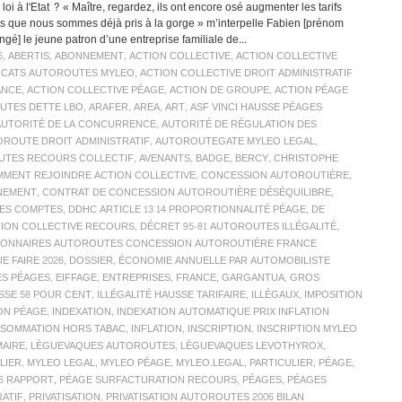
 loi à l'Etat ? « Maître, regardez, ils ont encore osé augmenter les tarifs
rs que nous sommes déjà pris à la gorge » m’interpelle Fabien [prénom
ngé] le jeune patron d’une entreprise familiale de...
6
,
ABERTIS
,
ABONNEMENT
,
ACTION COLLECTIVE
,
ACTION COLLECTIVE
OCATS AUTOROUTES MYLEO
,
ACTION COLLECTIVE DROIT ADMINISTRATIF
ANCE
,
ACTION COLLECTIVE PÉAGE
,
ACTION DE GROUPE
,
ACTION PÉAGE
UTES DETTE LBO
,
ARAFER
,
AREA
,
ART
,
ASF VINCI HAUSSE PÉAGES
AUTORITÉ DE LA CONCURRENCE
,
AUTORITÉ DE RÉGULATION DES
ROUTE DROIT ADMINISTRATIF
,
AUTOROUTEGATE MYLEO LEGAL
,
TES RECOURS COLLECTIF
,
AVENANTS
,
BADGE
,
BERCY
,
CHRISTOPHE
MENT REJOINDRE ACTION COLLECTIVE
,
CONCESSION AUTOROUTIÈRE
,
NEMENT
,
CONTRAT DE CONCESSION AUTOROUTIÈRE DÉSÉQUILIBRE
,
ES COMPTES
,
DDHC ARTICLE 13 14 PROPORTIONNALITÉ PÉAGE
,
DE
TION COLLECTIVE RECOURS
,
DÉCRET 95-81 AUTOROUTES ILLÉGALITÉ
,
SIONNAIRES AUTOROUTES CONCESSION AUTOROUTIÈRE FRANCE
 FAIRE 2026
,
DOSSIER
,
ÉCONOMIE ANNUELLE PAR AUTOMOBILISTE
ES PÉAGES
,
EIFFAGE
,
ENTREPRISES
,
FRANCE
,
GARGANTUA
,
GROS
SSE 58 POUR CENT
,
ILLÉGALITÉ HAUSSE TARIFAIRE
,
ILLÉGAUX
,
IMPOSITION
ON PÉAGE
,
INDEXATION
,
INDEXATION AUTOMATIQUE PRIX INFLATION
ONSOMMATION HORS TABAC
,
INFLATION
,
INSCRIPTION
,
INSCRIPTION MYLEO
MAIRE
,
LÈGUEVAQUES AUTOROUTES
,
LÈGUEVAQUES LEVOTHYROX
,
LIER
,
MYLEO LEGAL
,
MYLEO PÉAGE
,
MYLEO.LEGAL
,
PARTICULIER
,
PÉAGE
,
26 RAPPORT
,
PÉAGE SURFACTURATION RECOURS
,
PÉAGES
,
PÉAGES
RATIF
,
PRIVATISATION
,
PRIVATISATION AUTOROUTES 2006 BILAN