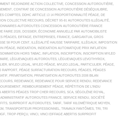
MENT REJOINDRE ACTION COLLECTIVE
,
CONCESSION AUTOROUTIÈRE
,
NEMENT
,
CONTRAT DE CONCESSION AUTOROUTIÈRE DÉSÉQUILIBRE
,
ES COMPTES
,
DDHC ARTICLE 13 14 PROPORTIONNALITÉ PÉAGE
,
DE
TION COLLECTIVE RECOURS
,
DÉCRET 95-81 AUTOROUTES ILLÉGALITÉ
,
SIONNAIRES AUTOROUTES CONCESSION AUTOROUTIÈRE FRANCE
 FAIRE 2026
,
DOSSIER
,
ÉCONOMIE ANNUELLE PAR AUTOMOBILISTE
ES PÉAGES
,
EIFFAGE
,
ENTREPRISES
,
FRANCE
,
GARGANTUA
,
GROS
SSE 58 POUR CENT
,
ILLÉGALITÉ HAUSSE TARIFAIRE
,
ILLÉGAUX
,
IMPOSITION
ON PÉAGE
,
INDEXATION
,
INDEXATION AUTOMATIQUE PRIX INFLATION
ONSOMMATION HORS TABAC
,
INFLATION
,
INSCRIPTION
,
INSCRIPTION MYLEO
MAIRE
,
LÈGUEVAQUES AUTOROUTES
,
LÈGUEVAQUES LEVOTHYROX
,
LIER
,
MYLEO LEGAL
,
MYLEO PÉAGE
,
MYLEO.LEGAL
,
PARTICULIER
,
PÉAGE
,
26 RAPPORT
,
PÉAGE SURFACTURATION RECOURS
,
PÉAGES
,
PÉAGES
RATIF
,
PRIVATISATION
,
PRIVATISATION AUTOROUTES 2006 BILAN
ECOURS
,
REDEVANCE
,
REDEVANCE POUR SERVICE RENDU
,
REDEVANCE
BOURSEMENT
,
REMBOURSEMENT PÉAGE
,
RÉPÉTITION DE L'INDU
N ABERTIS PÉAGES TROP CHER RECOURS
,
SCA
,
SÉGOLÈNE ROYAL
,
C ADMINISTRATIF AUTOROUTES FRANCE
,
SERVICE RENDU
,
SOCIÉTÉ
FITS
,
SURPROFIT AUTOROUTES
,
TARIF
,
TARIF KILOMÉTRIQUE MOYEN
,
KM
,
TRANSPORTEUR PROFESSIONNEL
,
TRAVAUX FANTÔMES
,
TRI
,
TRI
IGF
,
TROP-PERÇU
,
VINCI
,
VINCI EIFFAGE ABERTIS SURPROFIT