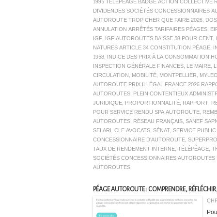
1995 TÉLÉPÉAGE BADGE ACTION COLLECTIVE
DIVIDENDES SOCIÉTÉS CONCESSIONNAIRES 
AUTOROUTE TROP CHER QUE FAIRE 2026
,
DOS
ANNULATION ARRÊTÉS TARIFAIRES PÉAGES
,
EI
IGF
,
IGF AUTOROUTES BAISSE 58 POUR CENT
,
NATURES ARTICLE 34 CONSTITUTION PÉAGE
,
I
1958
,
INDICE DES PRIX À LA CONSOMMATION H
INSPECTION GÉNÉRALE FINANCES
,
LE MAIRE
,
CIRCULATION
,
MOBILITÉ
,
MONTPELLIER
,
MYLEO
AUTOROUTE PRIX ILLÉGAL FRANCE 2026 RAP
AUTOROUTES
,
PLEIN CONTENTIEUX ADMINIST
JURIDIQUE
,
PROPORTIONNALITÉ
,
RAPPORT
,
R
POUR SERVICE RENDU SPA AUTOROUTE
,
REM
AUTOROUTES
,
RÉSEAU FRANÇAIS
,
SANEF SAP
SELARL CLE AVOCATS
,
SÉNAT
,
SERVICE PUBLI
CONCESSIONNAIRE D'AUTOROUTE
,
SUPERPRO
TAUX DE RENDEMENT INTERNE
,
TÉLÉPÉAGE
,
T
SOCIÉTÉS CONCESSIONNAIRES AUTOROUTES 
AUTOROUTES
PÉAGE AUTOROUTE : COMPRENDRE, RÉFLÉCHIR,
CHR
Pou