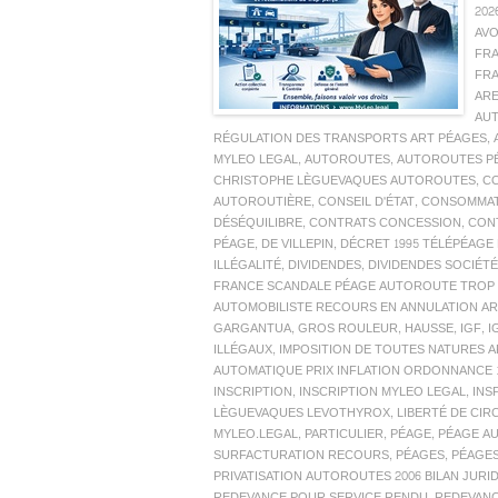
202
AV
FR
FR
AR
AUT
RÉGULATION DES TRANSPORTS ART PÉAGES
,
MYLEO LEGAL
,
AUTOROUTES
,
AUTOROUTES P
CHRISTOPHE LÈGUEVAQUES AUTOROUTES
,
CO
AUTOROUTIÈRE
,
CONSEIL D'ÉTAT
,
CONSOMMA
DÉSÉQUILIBRE
,
CONTRATS CONCESSION
,
CON
PÉAGE
,
DE VILLEPIN
,
DÉCRET 1995 TÉLÉPÉAGE
ILLÉGALITÉ
,
DIVIDENDES
,
DIVIDENDES SOCIÉ
FRANCE SCANDALE PÉAGE AUTOROUTE TROP C
AUTOMOBILISTE RECOURS EN ANNULATION AR
GARGANTUA
,
GROS ROULEUR
,
HAUSSE
,
IGF
,
I
ILLÉGAUX
,
IMPOSITION DE TOUTES NATURES A
AUTOMATIQUE PRIX INFLATION ORDONNANCE 
INSCRIPTION
,
INSCRIPTION MYLEO LEGAL
,
INS
LÈGUEVAQUES LEVOTHYROX
,
LIBERTÉ DE CIR
MYLEO.LEGAL
,
PARTICULIER
,
PÉAGE
,
PÉAGE AU
SURFACTURATION RECOURS
,
PÉAGES
,
PÉAGE
PRIVATISATION AUTOROUTES 2006 BILAN JURI
REDEVANCE POUR SERVICE RENDU
,
REDEVANC