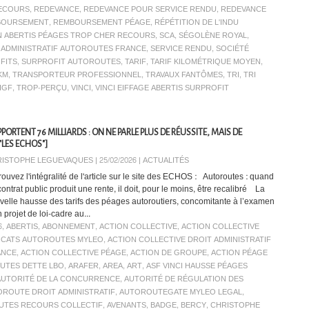
ECOURS
,
REDEVANCE
,
REDEVANCE POUR SERVICE RENDU
,
REDEVANCE
BOURSEMENT
,
REMBOURSEMENT PÉAGE
,
RÉPÉTITION DE L'INDU
N ABERTIS PÉAGES TROP CHER RECOURS
,
SCA
,
SÉGOLÈNE ROYAL
,
C ADMINISTRATIF AUTOROUTES FRANCE
,
SERVICE RENDU
,
SOCIÉTÉ
FITS
,
SURPROFIT AUTOROUTES
,
TARIF
,
TARIF KILOMÉTRIQUE MOYEN
,
KM
,
TRANSPORTEUR PROFESSIONNEL
,
TRAVAUX FANTÔMES
,
TRI
,
TRI
IGF
,
TROP-PERÇU
,
VINCI
,
VINCI EIFFAGE ABERTIS SURPROFIT
ORTENT 76 MILLIARDS : ON NE PARLE PLUS DE RÉUSSITE, MAIS DE
"LES ECHOS"]
ISTOPHE LEGUEVAQUES | 25/02/2026
|
ACTUALITÉS
rouvez l'intégralité de l'article sur le site des ECHOS : Autoroutes : quand
ontrat public produit une rente, il doit, pour le moins, être recalibré La
velle hausse des tarifs des péages autoroutiers, concomitante à l’examen
 projet de loi-cadre au...
6
,
ABERTIS
,
ABONNEMENT
,
ACTION COLLECTIVE
,
ACTION COLLECTIVE
OCATS AUTOROUTES MYLEO
,
ACTION COLLECTIVE DROIT ADMINISTRATIF
ANCE
,
ACTION COLLECTIVE PÉAGE
,
ACTION DE GROUPE
,
ACTION PÉAGE
UTES DETTE LBO
,
ARAFER
,
AREA
,
ART
,
ASF VINCI HAUSSE PÉAGES
AUTORITÉ DE LA CONCURRENCE
,
AUTORITÉ DE RÉGULATION DES
ROUTE DROIT ADMINISTRATIF
,
AUTOROUTEGATE MYLEO LEGAL
,
TES RECOURS COLLECTIF
,
AVENANTS
,
BADGE
,
BERCY
,
CHRISTOPHE