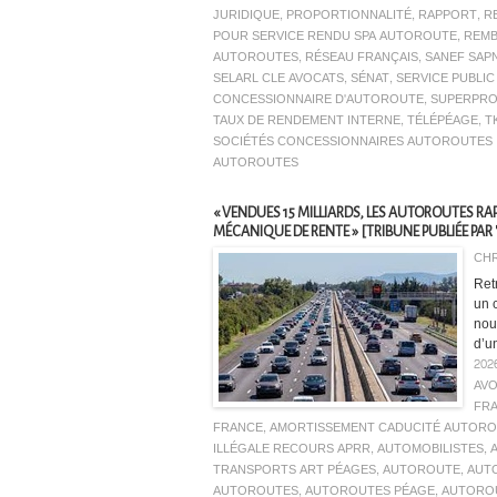
JURIDIQUE
,
PROPORTIONNALITÉ
,
RAPPORT
,
R
POUR SERVICE RENDU SPA AUTOROUTE
,
REM
AUTOROUTES
,
RÉSEAU FRANÇAIS
,
SANEF SAP
SELARL CLE AVOCATS
,
SÉNAT
,
SERVICE PUBLI
CONCESSIONNAIRE D'AUTOROUTE
,
SUPERPRO
TAUX DE RENDEMENT INTERNE
,
TÉLÉPÉAGE
,
T
SOCIÉTÉS CONCESSIONNAIRES AUTOROUTES 
AUTOROUTES
« VENDUES 15 MILLIARDS, LES AUTOROUTES RAPP
MÉCANIQUE DE RENTE » [TRIBUNE PUBLIÉE PAR 
CHR
Ret
un c
nou
d’un
202
AV
FR
FRANCE
,
AMORTISSEMENT CADUCITÉ AUTORO
ILLÉGALE RECOURS APRR
,
AUTOMOBILISTES
,
TRANSPORTS ART PÉAGES
,
AUTOROUTE
,
AUTO
AUTOROUTES
,
AUTOROUTES PÉAGE
,
AUTOROU