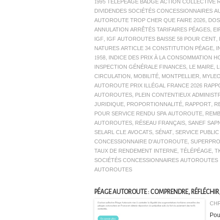
1995 TÉLÉPÉAGE BADGE ACTION COLLECTIVE
DIVIDENDES SOCIÉTÉS CONCESSIONNAIRES 
AUTOROUTE TROP CHER QUE FAIRE 2026
,
DOS
ANNULATION ARRÊTÉS TARIFAIRES PÉAGES
,
EI
IGF
,
IGF AUTOROUTES BAISSE 58 POUR CENT
,
NATURES ARTICLE 34 CONSTITUTION PÉAGE
,
I
1958
,
INDICE DES PRIX À LA CONSOMMATION H
INSPECTION GÉNÉRALE FINANCES
,
LE MAIRE
,
CIRCULATION
,
MOBILITÉ
,
MONTPELLIER
,
MYLEO
AUTOROUTE PRIX ILLÉGAL FRANCE 2026 RAP
AUTOROUTES
,
PLEIN CONTENTIEUX ADMINIST
JURIDIQUE
,
PROPORTIONNALITÉ
,
RAPPORT
,
R
POUR SERVICE RENDU SPA AUTOROUTE
,
REM
AUTOROUTES
,
RÉSEAU FRANÇAIS
,
SANEF SAP
SELARL CLE AVOCATS
,
SÉNAT
,
SERVICE PUBLI
CONCESSIONNAIRE D'AUTOROUTE
,
SUPERPRO
TAUX DE RENDEMENT INTERNE
,
TÉLÉPÉAGE
,
T
SOCIÉTÉS CONCESSIONNAIRES AUTOROUTES 
AUTOROUTES
PÉAGE AUTOROUTE : COMPRENDRE, RÉFLÉCHIR,
CHR
Pou