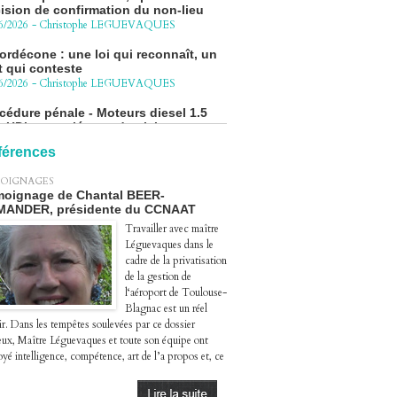
ordécone : une loi qui reconnaît, un
t qui conteste
6/2026
-
Christophe LEGUEVAQUES
cédure pénale - Moteurs diesel 1.5
eHDi : complément de plainte contre
Groupe STELLANTIS
4/2026
-
Christophe LEGUEVAQUES
ge autoroute : tout savoir (ou
férences
sque) sur l'action collective ouverte
 avril
OIGNAGES
4/2026
-
Christophe LEGUEVAQUES
oignage de Chantal BEER-
MANDER, présidente du CCNAAT
Travailler avec maître
Léguevaques dans le
cadre de la privatisation
de la gestion de
l‘aéroport de Toulouse-
Blagnac est un réel
ir. Dans les tempêtes soulevées par ce dossier
eux, Maître Léguevaques et toute son équipe ont
yé intelligence, compétence, art de l’a propos et, ce
.