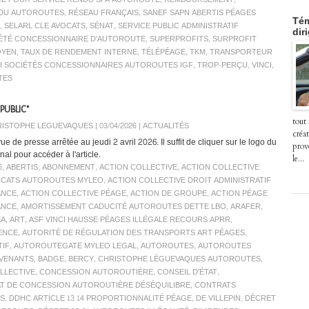
INDU AUTOROUTES
,
RÉSEAU FRANÇAIS
,
SANEF SAPN ABERTIS PÉAGES
Tém
,
SELARL CLE AVOCATS
,
SÉNAT
,
SERVICE PUBLIC ADMINISTRATIF
dir
ÉTÉ CONCESSIONNAIRE D'AUTOROUTE
,
SUPERPROFITS
,
SURPROFIT
OYEN
,
TAUX DE RENDEMENT INTERNE
,
TÉLÉPÉAGE
,
TKM
,
TRANSPORTEUR
I SOCIÉTÉS CONCESSIONNAIRES AUTOROUTES IGF
,
TROP-PERÇU
,
VINCI
,
TES
PUBLIC"
tout
ISTOPHE LEGUEVAQUES | 03/04/2026
|
ACTUALITÉS
créat
e de presse arrêtée au jeudi 2 avril 2026. Il suffit de cliquer sur le logo du
prov
nal pour accéder à l'article.
le...
6
,
ABERTIS
,
ABONNEMENT
,
ACTION COLLECTIVE
,
ACTION COLLECTIVE
OCATS AUTOROUTES MYLEO
,
ACTION COLLECTIVE DROIT ADMINISTRATIF
ANCE
,
ACTION COLLECTIVE PÉAGE
,
ACTION DE GROUPE
,
ACTION PÉAGE
ANCE
,
AMORTISSEMENT CADUCITÉ AUTOROUTES DETTE LBO
,
ARAFER
,
EA
,
ART
,
ASF VINCI HAUSSE PÉAGES ILLÉGALE RECOURS APRR
,
ENCE
,
AUTORITÉ DE RÉGULATION DES TRANSPORTS ART PÉAGES
,
TIF
,
AUTOROUTEGATE MYLEO LEGAL
,
AUTOROUTES
,
AUTOROUTES
VENANTS
,
BADGE
,
BERCY
,
CHRISTOPHE LÈGUEVAQUES AUTOROUTES
,
LLECTIVE
,
CONCESSION AUTOROUTIÈRE
,
CONSEIL D'ÉTAT
,
T DE CONCESSION AUTOROUTIÈRE DÉSÉQUILIBRE
,
CONTRATS
S
,
DDHC ARTICLE 13 14 PROPORTIONNALITÉ PÉAGE
,
DE VILLEPIN
,
DÉCRET