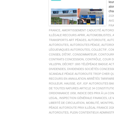
leur
alo
cha
202
AV
FR
FRANCE
,
AMORTISSEMENT CADUCITÉ AUTORO
ILLÉGALE RECOURS APRR
,
AUTOMOBILISTES
,
TRANSPORTS ART PÉAGES
,
AUTOROUTE
,
AUTO
AUTOROUTES
,
AUTOROUTES PÉAGE
,
AUTOROU
LÈGUEVAQUES AUTOROUTES
,
COLLECTIF
,
COM
CONSEIL D'ÉTAT
,
CONSOMMATEUR
,
CONTOUR
CONTRATS CONCESSION
,
CONTRÔLE
,
COUR D
VILLEPIN
,
DÉCRET 1995 TÉLÉPÉAGE BADGE AC
DIVIDENDES
,
DIVIDENDES SOCIÉTÉS CONCES
SCANDALE PÉAGE AUTOROUTE TROP CHER QUE
RECOURS EN ANNULATION ARRÊTÉS TARIFAIR
ROULEUR
,
HAUSSE
,
IGF
,
IGF AUTOROUTES BAI
DE TOUTES NATURES ARTICLE 34 CONSTITUTI
ORDONNANCE 1958
,
INDICE DES PRIX À LA C
LEGAL
,
INSPECTION GÉNÉRALE FINANCES
,
LE 
LIBERTÉ DE CIRCULATION
,
MOBILITÉ
,
MONTPEL
PÉAGE AUTOROUTE PRIX ILLÉGAL FRANCE 20
AUTOROUTES
,
PLEIN CONTENTIEUX ADMINIST