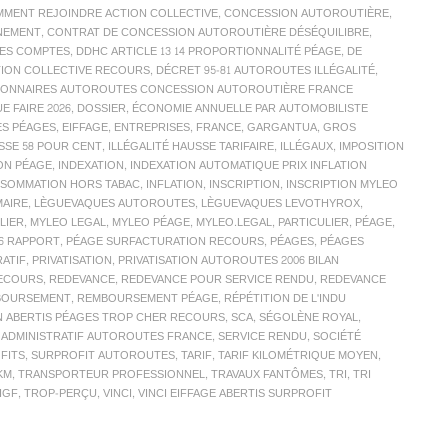
MENT REJOINDRE ACTION COLLECTIVE
,
CONCESSION AUTOROUTIÈRE
,
NEMENT
,
CONTRAT DE CONCESSION AUTOROUTIÈRE DÉSÉQUILIBRE
,
ES COMPTES
,
DDHC ARTICLE 13 14 PROPORTIONNALITÉ PÉAGE
,
DE
TION COLLECTIVE RECOURS
,
DÉCRET 95-81 AUTOROUTES ILLÉGALITÉ
,
SIONNAIRES AUTOROUTES CONCESSION AUTOROUTIÈRE FRANCE
 FAIRE 2026
,
DOSSIER
,
ÉCONOMIE ANNUELLE PAR AUTOMOBILISTE
ES PÉAGES
,
EIFFAGE
,
ENTREPRISES
,
FRANCE
,
GARGANTUA
,
GROS
SSE 58 POUR CENT
,
ILLÉGALITÉ HAUSSE TARIFAIRE
,
ILLÉGAUX
,
IMPOSITION
ON PÉAGE
,
INDEXATION
,
INDEXATION AUTOMATIQUE PRIX INFLATION
ONSOMMATION HORS TABAC
,
INFLATION
,
INSCRIPTION
,
INSCRIPTION MYLEO
MAIRE
,
LÈGUEVAQUES AUTOROUTES
,
LÈGUEVAQUES LEVOTHYROX
,
LIER
,
MYLEO LEGAL
,
MYLEO PÉAGE
,
MYLEO.LEGAL
,
PARTICULIER
,
PÉAGE
,
26 RAPPORT
,
PÉAGE SURFACTURATION RECOURS
,
PÉAGES
,
PÉAGES
RATIF
,
PRIVATISATION
,
PRIVATISATION AUTOROUTES 2006 BILAN
ECOURS
,
REDEVANCE
,
REDEVANCE POUR SERVICE RENDU
,
REDEVANCE
BOURSEMENT
,
REMBOURSEMENT PÉAGE
,
RÉPÉTITION DE L'INDU
N ABERTIS PÉAGES TROP CHER RECOURS
,
SCA
,
SÉGOLÈNE ROYAL
,
C ADMINISTRATIF AUTOROUTES FRANCE
,
SERVICE RENDU
,
SOCIÉTÉ
FITS
,
SURPROFIT AUTOROUTES
,
TARIF
,
TARIF KILOMÉTRIQUE MOYEN
,
KM
,
TRANSPORTEUR PROFESSIONNEL
,
TRAVAUX FANTÔMES
,
TRI
,
TRI
IGF
,
TROP-PERÇU
,
VINCI
,
VINCI EIFFAGE ABERTIS SURPROFIT