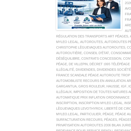
202
AV
FR
FR
AR
AUT
RÉGULATION DES TRANSPORTS ART PÉAGES
,
MYLEO LEGAL
,
AUTOROUTES
,
AUTOROUTES P
CHRISTOPHE LÈGUEVAQUES AUTOROUTES
,
CO
AUTOROUTIÈRE
,
CONSEIL D'ÉTAT
,
CONSOMMA
DÉSÉQUILIBRE
,
CONTRATS CONCESSION
,
CON
PÉAGE
,
DE VILLEPIN
,
DÉCRET 1995 TÉLÉPÉAGE
ILLÉGALITÉ
,
DIVIDENDES
,
DIVIDENDES SOCIÉ
FRANCE SCANDALE PÉAGE AUTOROUTE TROP C
AUTOMOBILISTE RECOURS EN ANNULATION AR
GARGANTUA
,
GROS ROULEUR
,
HAUSSE
,
IGF
,
I
ILLÉGAUX
,
IMPOSITION DE TOUTES NATURES A
AUTOMATIQUE PRIX INFLATION ORDONNANCE 
INSCRIPTION
,
INSCRIPTION MYLEO LEGAL
,
INS
LÈGUEVAQUES LEVOTHYROX
,
LIBERTÉ DE CIR
MYLEO.LEGAL
,
PARTICULIER
,
PÉAGE
,
PÉAGE AU
SURFACTURATION RECOURS
,
PÉAGES
,
PÉAGE
PRIVATISATION AUTOROUTES 2006 BILAN JURI
REDEVANCE POUR SERVICE RENDU
,
REDEVANC