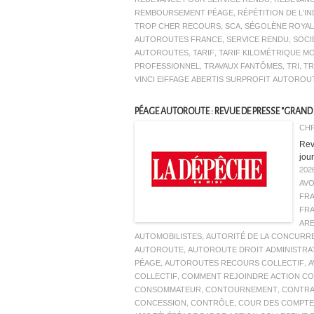
REMBOURSEMENT PÉAGE
,
RÉPÉTITION DE L'
TROP CHER RECOURS
,
SCA
,
SÉGOLÈNE ROYAL
AUTOROUTES FRANCE
,
SERVICE RENDU
,
SOCI
AUTOROUTES
,
TARIF
,
TARIF KILOMÉTRIQUE M
PROFESSIONNEL
,
TRAVAUX FANTÔMES
,
TRI
,
TR
VINCI EIFFAGE ABERTIS SURPROFIT AUTOROU
PÉAGE AUTOROUTE : REVUE DE PRESSE "GRAND 
CHR
Revu
jour
202
AV
FR
FR
AR
AUTOMOBILISTES
,
AUTORITÉ DE LA CONCURR
AUTOROUTE
,
AUTOROUTE DROIT ADMINISTRA
PÉAGE
,
AUTOROUTES RECOURS COLLECTIF
,
A
COLLECTIF
,
COMMENT REJOINDRE ACTION CO
CONSOMMATEUR
,
CONTOURNEMENT
,
CONTRA
CONCESSION
,
CONTRÔLE
,
COUR DES COMPTE