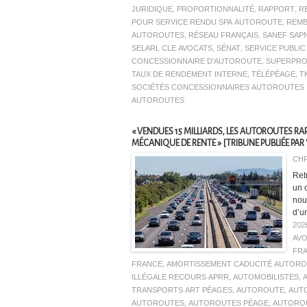
JURIDIQUE
,
PROPORTIONNALITÉ
,
RAPPORT
,
R
POUR SERVICE RENDU SPA AUTOROUTE
,
REM
AUTOROUTES
,
RÉSEAU FRANÇAIS
,
SANEF SAP
SELARL CLE AVOCATS
,
SÉNAT
,
SERVICE PUBLI
CONCESSIONNAIRE D'AUTOROUTE
,
SUPERPRO
TAUX DE RENDEMENT INTERNE
,
TÉLÉPÉAGE
,
T
SOCIÉTÉS CONCESSIONNAIRES AUTOROUTES 
AUTOROUTES
« VENDUES 15 MILLIARDS, LES AUTOROUTES RAPP
MÉCANIQUE DE RENTE » [TRIBUNE PUBLIÉE PAR 
CHR
Ret
un c
nou
d’un
202
AV
FR
FRANCE
,
AMORTISSEMENT CADUCITÉ AUTORO
ILLÉGALE RECOURS APRR
,
AUTOMOBILISTES
,
TRANSPORTS ART PÉAGES
,
AUTOROUTE
,
AUTO
AUTOROUTES
,
AUTOROUTES PÉAGE
,
AUTOROU