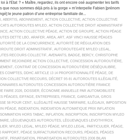
 loi à l'Etat ? « Maître, regardez, ils ont encore osé augmenter les tarifs
rs que nous sommes déjà pris à la gorge » m’interpelle Fabien [prénom
ngé] le jeune patron d’une entreprise familiale de...
6
,
ABERTIS
,
ABONNEMENT
,
ACTION COLLECTIVE
,
ACTION COLLECTIVE
OCATS AUTOROUTES MYLEO
,
ACTION COLLECTIVE DROIT ADMINISTRATIF
ANCE
,
ACTION COLLECTIVE PÉAGE
,
ACTION DE GROUPE
,
ACTION PÉAGE
UTES DETTE LBO
,
ARAFER
,
AREA
,
ART
,
ASF VINCI HAUSSE PÉAGES
AUTORITÉ DE LA CONCURRENCE
,
AUTORITÉ DE RÉGULATION DES
ROUTE DROIT ADMINISTRATIF
,
AUTOROUTEGATE MYLEO LEGAL
,
TES RECOURS COLLECTIF
,
AVENANTS
,
BADGE
,
BERCY
,
CHRISTOPHE
MENT REJOINDRE ACTION COLLECTIVE
,
CONCESSION AUTOROUTIÈRE
,
NEMENT
,
CONTRAT DE CONCESSION AUTOROUTIÈRE DÉSÉQUILIBRE
,
ES COMPTES
,
DDHC ARTICLE 13 14 PROPORTIONNALITÉ PÉAGE
,
DE
TION COLLECTIVE RECOURS
,
DÉCRET 95-81 AUTOROUTES ILLÉGALITÉ
,
SIONNAIRES AUTOROUTES CONCESSION AUTOROUTIÈRE FRANCE
 FAIRE 2026
,
DOSSIER
,
ÉCONOMIE ANNUELLE PAR AUTOMOBILISTE
ES PÉAGES
,
EIFFAGE
,
ENTREPRISES
,
FRANCE
,
GARGANTUA
,
GROS
SSE 58 POUR CENT
,
ILLÉGALITÉ HAUSSE TARIFAIRE
,
ILLÉGAUX
,
IMPOSITION
ON PÉAGE
,
INDEXATION
,
INDEXATION AUTOMATIQUE PRIX INFLATION
ONSOMMATION HORS TABAC
,
INFLATION
,
INSCRIPTION
,
INSCRIPTION MYLEO
MAIRE
,
LÈGUEVAQUES AUTOROUTES
,
LÈGUEVAQUES LEVOTHYROX
,
LIER
,
MYLEO LEGAL
,
MYLEO PÉAGE
,
MYLEO.LEGAL
,
PARTICULIER
,
PÉAGE
,
26 RAPPORT
,
PÉAGE SURFACTURATION RECOURS
,
PÉAGES
,
PÉAGES
RATIF
,
PRIVATISATION
,
PRIVATISATION AUTOROUTES 2006 BILAN