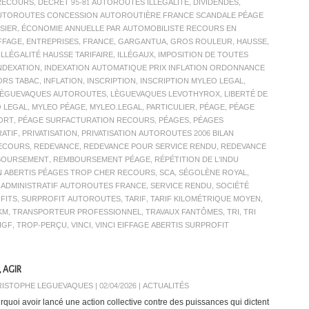
 RECOURS
,
DÉCRET 95-81 AUTOROUTES ILLÉGALITÉ
,
DIVIDENDES
,
AUTOROUTES CONCESSION AUTOROUTIÈRE FRANCE SCANDALE PÉAGE
SIER
,
ÉCONOMIE ANNUELLE PAR AUTOMOBILISTE RECOURS EN
FFAGE
,
ENTREPRISES
,
FRANCE
,
GARGANTUA
,
GROS ROULEUR
,
HAUSSE
,
ILLÉGALITÉ HAUSSE TARIFAIRE
,
ILLÉGAUX
,
IMPOSITION DE TOUTES
NDEXATION
,
INDEXATION AUTOMATIQUE PRIX INFLATION ORDONNANCE
ORS TABAC
,
INFLATION
,
INSCRIPTION
,
INSCRIPTION MYLEO LEGAL
,
LÈGUEVAQUES AUTOROUTES
,
LÈGUEVAQUES LEVOTHYROX
,
LIBERTÉ DE
 LEGAL
,
MYLEO PÉAGE
,
MYLEO.LEGAL
,
PARTICULIER
,
PÉAGE
,
PÉAGE
PORT
,
PÉAGE SURFACTURATION RECOURS
,
PÉAGES
,
PÉAGES
RATIF
,
PRIVATISATION
,
PRIVATISATION AUTOROUTES 2006 BILAN
ECOURS
,
REDEVANCE
,
REDEVANCE POUR SERVICE RENDU
,
REDEVANCE
BOURSEMENT
,
REMBOURSEMENT PÉAGE
,
RÉPÉTITION DE L'INDU
N ABERTIS PÉAGES TROP CHER RECOURS
,
SCA
,
SÉGOLÈNE ROYAL
,
C ADMINISTRATIF AUTOROUTES FRANCE
,
SERVICE RENDU
,
SOCIÉTÉ
FITS
,
SURPROFIT AUTOROUTES
,
TARIF
,
TARIF KILOMÉTRIQUE MOYEN
,
KM
,
TRANSPORTEUR PROFESSIONNEL
,
TRAVAUX FANTÔMES
,
TRI
,
TRI
IGF
,
TROP-PERÇU
,
VINCI
,
VINCI EIFFAGE ABERTIS SURPROFIT
 AGIR
ISTOPHE LEGUEVAQUES | 02/04/2026
|
ACTUALITÉS
rquoi avoir lancé une action collective contre des puissances qui dictent