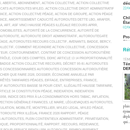
6
,
ABERTIS
,
ABONNEMENT
,
ACTION COLLECTIVE
,
ACTION COLLECTIVE
Chl
OCATS AUTOROUTES MYLEO
,
ACTION COLLECTIVE DROIT ADMINISTRATIF
Éta
ANCE
,
ACTION COLLECTIVE PÉAGE
,
ACTION DE GROUPE
,
ACTION PÉAGE
02/0
ANCE
,
AMORTISSEMENT CADUCITÉ AUTOROUTES DETTE LBO
,
ARAFER
,
EA
,
ART
,
ASF VINCI HAUSSE PÉAGES ILLÉGALE RECOURS APRR
,
Pro
Blu
OMOBILISTES
,
AUTORITÉ DE LA CONCURRENCE
,
AUTORITÉ DE
le 
AUTOROUTE
,
AUTOROUTE DROIT ADMINISTRATIF
,
AUTOROUTEGATE
27/0
ÉAGE
,
AUTOROUTES RECOURS COLLECTIF
,
AVENANTS
,
BADGE
,
BERCY
,
LLECTIF
,
COMMENT REJOINDRE ACTION COLLECTIVE
,
CONCESSION
Péa
Ré
TEUR
,
CONTOURNEMENT
,
CONTRAT DE CONCESSION AUTOROUTIÈRE
pre
TRÔLE
,
COUR DES COMPTES
,
DDHC ARTICLE 13 14 PROPORTIONNALITÉ
le 2
TÉM
07/0
 BADGE ACTION COLLECTIVE RECOURS
,
DÉCRET 95-81 AUTOROUTES
Tém
DE
TÉS CONCESSIONNAIRES AUTOROUTES CONCESSION AUTOROUTIÈRE
HER QUE FAIRE 2026
,
DOSSIER
,
ÉCONOMIE ANNUELLE PAR
RÊTÉS TARIFAIRES PÉAGES
,
EIFFAGE
,
ENTREPRISES
,
FRANCE
,
GF AUTOROUTES BAISSE 58 POUR CENT
,
ILLÉGALITÉ HAUSSE TARIFAIRE
,
RTICLE 34 CONSTITUTION PÉAGE
,
INDEXATION
,
INDEXATION
1958
,
INDICE DES PRIX À LA CONSOMMATION HORS TABAC
,
INFLATION
,
PECTION GÉNÉRALE FINANCES
,
LE MAIRE
,
LÈGUEVAQUES AUTOROUTES
,
plais
CULATION
,
MOBILITÉ
,
MONTPELLIER
,
MYLEO LEGAL
,
MYLEO PÉAGE
,
épin
TOROUTE PRIX ILLÉGAL FRANCE 2026 RAPPORT
,
PÉAGE
déplo
S AUTOROUTES
,
PLEIN CONTENTIEUX ADMINISTRATIF
,
PRIVATISATION
,
qui..
DIQUE
,
PROPORTIONNALITÉ
,
RAPPORT
,
RECOURS
,
REDEVANCE
,
E POUR SERVICE RENDU SPA AUTOROUTE
,
REMBOURSEMENT
,