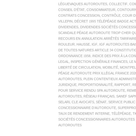
LÈGUEVAQUES AUTOROUTES
,
COLLECTIF
,
COM
CONSEIL D'ÉTAT
,
CONSOMMATEUR
,
CONTOUR
CONTRATS CONCESSION
,
CONTRÔLE
,
COUR D
VILLEPIN
,
DÉCRET 1995 TÉLÉPÉAGE BADGE AC
DIVIDENDES
,
DIVIDENDES SOCIÉTÉS CONCES
SCANDALE PÉAGE AUTOROUTE TROP CHER QUE
RECOURS EN ANNULATION ARRÊTÉS TARIFAIR
ROULEUR
,
HAUSSE
,
IGF
,
IGF AUTOROUTES BAI
DE TOUTES NATURES ARTICLE 34 CONSTITUTI
ORDONNANCE 1958
,
INDICE DES PRIX À LA C
LEGAL
,
INSPECTION GÉNÉRALE FINANCES
,
LE 
LIBERTÉ DE CIRCULATION
,
MOBILITÉ
,
MONTPEL
PÉAGE AUTOROUTE PRIX ILLÉGAL FRANCE 20
AUTOROUTES
,
PLEIN CONTENTIEUX ADMINIST
JURIDIQUE
,
PROPORTIONNALITÉ
,
RAPPORT
,
R
POUR SERVICE RENDU SPA AUTOROUTE
,
REM
AUTOROUTES
,
RÉSEAU FRANÇAIS
,
SANEF SAP
SELARL CLE AVOCATS
,
SÉNAT
,
SERVICE PUBLI
CONCESSIONNAIRE D'AUTOROUTE
,
SUPERPRO
TAUX DE RENDEMENT INTERNE
,
TÉLÉPÉAGE
,
T
SOCIÉTÉS CONCESSIONNAIRES AUTOROUTES 
AUTOROUTES