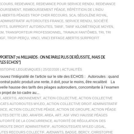
ECOURS
,
REDEVANCE
,
REDEVANCE POUR SERVICE RENDU
,
REDEVANCE
BOURSEMENT
,
REMBOURSEMENT PÉAGE
,
RÉPÉTITION DE L'INDU
N ABERTIS PÉAGES TROP CHER RECOURS
,
SCA
,
SÉGOLÈNE ROYAL
,
C ADMINISTRATIF AUTOROUTES FRANCE
,
SERVICE RENDU
,
SOCIÉTÉ
FITS
,
SURPROFIT AUTOROUTES
,
TARIF
,
TARIF KILOMÉTRIQUE MOYEN
,
KM
,
TRANSPORTEUR PROFESSIONNEL
,
TRAVAUX FANTÔMES
,
TRI
,
TRI
IGF
,
TROP-PERÇU
,
VINCI
,
VINCI EIFFAGE ABERTIS SURPROFIT
ORTENT 76 MILLIARDS : ON NE PARLE PLUS DE RÉUSSITE, MAIS DE
"LES ECHOS"]
ISTOPHE LEGUEVAQUES | 25/02/2026
|
ACTUALITÉS
rouvez l'intégralité de l'article sur le site des ECHOS : Autoroutes : quand
ontrat public produit une rente, il doit, pour le moins, être recalibré La
velle hausse des tarifs des péages autoroutiers, concomitante à l’examen
 projet de loi-cadre au...
6
,
ABERTIS
,
ABONNEMENT
,
ACTION COLLECTIVE
,
ACTION COLLECTIVE
OCATS AUTOROUTES MYLEO
,
ACTION COLLECTIVE DROIT ADMINISTRATIF
ANCE
,
ACTION COLLECTIVE PÉAGE
,
ACTION DE GROUPE
,
ACTION PÉAGE
UTES DETTE LBO
,
ARAFER
,
AREA
,
ART
,
ASF VINCI HAUSSE PÉAGES
AUTORITÉ DE LA CONCURRENCE
,
AUTORITÉ DE RÉGULATION DES
ROUTE DROIT ADMINISTRATIF
,
AUTOROUTEGATE MYLEO LEGAL
,
TES RECOURS COLLECTIF
,
AVENANTS
,
BADGE
,
BERCY
,
CHRISTOPHE