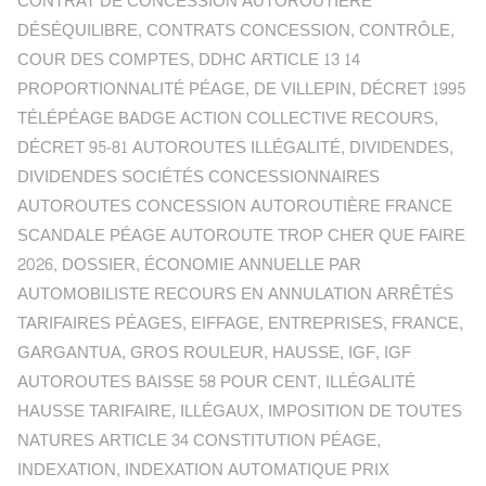
CONTRAT DE CONCESSION AUTOROUTIÈRE
DÉSÉQUILIBRE
,
CONTRATS CONCESSION
,
CONTRÔLE
,
COUR DES COMPTES
,
DDHC ARTICLE 13 14
PROPORTIONNALITÉ PÉAGE
,
DE VILLEPIN
,
DÉCRET 1995
TÉLÉPÉAGE BADGE ACTION COLLECTIVE RECOURS
,
DÉCRET 95-81 AUTOROUTES ILLÉGALITÉ
,
DIVIDENDES
,
DIVIDENDES SOCIÉTÉS CONCESSIONNAIRES
AUTOROUTES CONCESSION AUTOROUTIÈRE FRANCE
SCANDALE PÉAGE AUTOROUTE TROP CHER QUE FAIRE
2026
,
DOSSIER
,
ÉCONOMIE ANNUELLE PAR
AUTOMOBILISTE RECOURS EN ANNULATION ARRÊTÉS
TARIFAIRES PÉAGES
,
EIFFAGE
,
ENTREPRISES
,
FRANCE
,
GARGANTUA
,
GROS ROULEUR
,
HAUSSE
,
IGF
,
IGF
AUTOROUTES BAISSE 58 POUR CENT
,
ILLÉGALITÉ
HAUSSE TARIFAIRE
,
ILLÉGAUX
,
IMPOSITION DE TOUTES
NATURES ARTICLE 34 CONSTITUTION PÉAGE
,
INDEXATION
,
INDEXATION AUTOMATIQUE PRIX