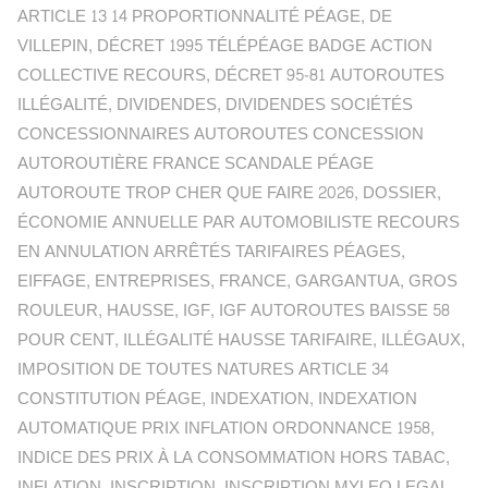
ARTICLE 13 14 PROPORTIONNALITÉ PÉAGE
,
DE
VILLEPIN
,
DÉCRET 1995 TÉLÉPÉAGE BADGE ACTION
COLLECTIVE RECOURS
,
DÉCRET 95-81 AUTOROUTES
ILLÉGALITÉ
,
DIVIDENDES
,
DIVIDENDES SOCIÉTÉS
CONCESSIONNAIRES AUTOROUTES CONCESSION
AUTOROUTIÈRE FRANCE SCANDALE PÉAGE
AUTOROUTE TROP CHER QUE FAIRE 2026
,
DOSSIER
,
ÉCONOMIE ANNUELLE PAR AUTOMOBILISTE RECOURS
EN ANNULATION ARRÊTÉS TARIFAIRES PÉAGES
,
EIFFAGE
,
ENTREPRISES
,
FRANCE
,
GARGANTUA
,
GROS
ROULEUR
,
HAUSSE
,
IGF
,
IGF AUTOROUTES BAISSE 58
POUR CENT
,
ILLÉGALITÉ HAUSSE TARIFAIRE
,
ILLÉGAUX
,
IMPOSITION DE TOUTES NATURES ARTICLE 34
CONSTITUTION PÉAGE
,
INDEXATION
,
INDEXATION
AUTOMATIQUE PRIX INFLATION ORDONNANCE 1958
,
INDICE DES PRIX À LA CONSOMMATION HORS TABAC
,
INFLATION
,
INSCRIPTION
,
INSCRIPTION MYLEO LEGAL
,