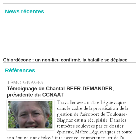
News récentes
Chlordécone : un non-lieu confirmé, la bataille se déplace
vers la Cour de cassation
30/06/2026
-
Christophe LEGUEVAQUES
CHLORDÉCONE Déclaration de Me Christophe
Références
LÈGUEVAQUES (CLE), avocat de parties civiles, après la
décision de confirmation du non-lieu
TÉMOIGNAGES
22/06/2026
-
Christophe LEGUEVAQUES
Témoignage de Chantal BEER-DEMANDER,
présidente du CCNAAT
Chlordécone : une loi qui reconnaît, un État qui conteste
02/06/2026
-
Christophe LEGUEVAQUES
Travailler avec maître Léguevaques
dans le cadre de la privatisation de la
Procédure pénale - Moteurs diesel 1.5 BlueHDi : complément
gestion de l‘aéroport de Toulouse-
de plainte contre le Groupe STELLANTIS
Blagnac est un réel plaisir. Dans les
27/04/2026
-
Christophe LEGUEVAQUES
tempêtes soulevées par ce dossier
épineux, Maître Léguevaques et toute
Péage autoroute : tout savoir (ou presque) sur l'action
son équipe ont déployé intelligence, compétence, art de l’a
collective ouverte le 2 avril