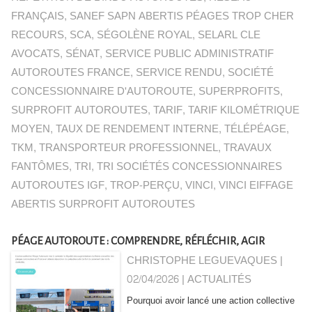
FRANÇAIS
,
SANEF SAPN ABERTIS PÉAGES TROP CHER
RECOURS
,
SCA
,
SÉGOLÈNE ROYAL
,
SELARL CLE
AVOCATS
,
SÉNAT
,
SERVICE PUBLIC ADMINISTRATIF
AUTOROUTES FRANCE
,
SERVICE RENDU
,
SOCIÉTÉ
CONCESSIONNAIRE D'AUTOROUTE
,
SUPERPROFITS
,
SURPROFIT AUTOROUTES
,
TARIF
,
TARIF KILOMÉTRIQUE
MOYEN
,
TAUX DE RENDEMENT INTERNE
,
TÉLÉPÉAGE
,
TKM
,
TRANSPORTEUR PROFESSIONNEL
,
TRAVAUX
FANTÔMES
,
TRI
,
TRI SOCIÉTÉS CONCESSIONNAIRES
AUTOROUTES IGF
,
TROP-PERÇU
,
VINCI
,
VINCI EIFFAGE
ABERTIS SURPROFIT AUTOROUTES
PÉAGE AUTOROUTE : COMPRENDRE, RÉFLÉCHIR, AGIR
CHRISTOPHE LEGUEVAQUES |
02/04/2026
|
ACTUALITÉS
Pourquoi avoir lancé une action collective