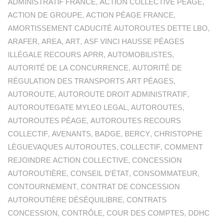
ADMINISTRATIF FRANCE
,
ACTION COLLECTIVE PÉAGE
,
ACTION DE GROUPE
,
ACTION PÉAGE FRANCE
,
AMORTISSEMENT CADUCITÉ AUTOROUTES DETTE LBO
,
ARAFER
,
AREA
,
ART
,
ASF VINCI HAUSSE PÉAGES
ILLÉGALE RECOURS APRR
,
AUTOMOBILISTES
,
AUTORITÉ DE LA CONCURRENCE
,
AUTORITÉ DE
RÉGULATION DES TRANSPORTS ART PÉAGES
,
AUTOROUTE
,
AUTOROUTE DROIT ADMINISTRATIF
,
AUTOROUTEGATE MYLEO LEGAL
,
AUTOROUTES
,
AUTOROUTES PÉAGE
,
AUTOROUTES RECOURS
COLLECTIF
,
AVENANTS
,
BADGE
,
BERCY
,
CHRISTOPHE
LÈGUEVAQUES AUTOROUTES
,
COLLECTIF
,
COMMENT
REJOINDRE ACTION COLLECTIVE
,
CONCESSION
AUTOROUTIÈRE
,
CONSEIL D'ÉTAT
,
CONSOMMATEUR
,
CONTOURNEMENT
,
CONTRAT DE CONCESSION
AUTOROUTIÈRE DÉSÉQUILIBRE
,
CONTRATS
CONCESSION
,
CONTRÔLE
,
COUR DES COMPTES
,
DDHC