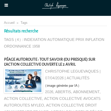
Accueil
>
Tags
Résultats recherche
TAGS (4) : INDEXATION AUTOMATIQUE PRIX INFLATION
ORDONNANCE 1958
PÉAGE AUTOROUTE : TOUT SAVOIR (OU PRESQUE) SUR
L'ACTION COLLECTIVE OUVERTE LE 2 AVRIL
CHRISTOPHE LEGUEVAQUES |
07/04/2026
|
ACTUALITÉS
(image générée par IA)
2026
,
ABERTIS
,
ABONNEMENT
,
ACTION COLLECTIVE
,
ACTION COLLECTIVE AVOCATS
AUTOROUTES MYLEO
,
ACTION COLLECTIVE DROIT