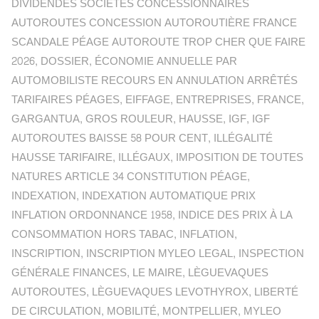
DIVIDENDES SOCIÉTÉS CONCESSIONNAIRES
AUTOROUTES CONCESSION AUTOROUTIÈRE FRANCE
SCANDALE PÉAGE AUTOROUTE TROP CHER QUE FAIRE
2026
,
DOSSIER
,
ÉCONOMIE ANNUELLE PAR
AUTOMOBILISTE RECOURS EN ANNULATION ARRÊTÉS
TARIFAIRES PÉAGES
,
EIFFAGE
,
ENTREPRISES
,
FRANCE
,
GARGANTUA
,
GROS ROULEUR
,
HAUSSE
,
IGF
,
IGF
AUTOROUTES BAISSE 58 POUR CENT
,
ILLÉGALITÉ
HAUSSE TARIFAIRE
,
ILLÉGAUX
,
IMPOSITION DE TOUTES
NATURES ARTICLE 34 CONSTITUTION PÉAGE
,
INDEXATION
,
INDEXATION AUTOMATIQUE PRIX
INFLATION ORDONNANCE 1958
,
INDICE DES PRIX À LA
CONSOMMATION HORS TABAC
,
INFLATION
,
INSCRIPTION
,
INSCRIPTION MYLEO LEGAL
,
INSPECTION
GÉNÉRALE FINANCES
,
LE MAIRE
,
LÈGUEVAQUES
AUTOROUTES
,
LÈGUEVAQUES LEVOTHYROX
,
LIBERTÉ
DE CIRCULATION
,
MOBILITÉ
,
MONTPELLIER
,
MYLEO