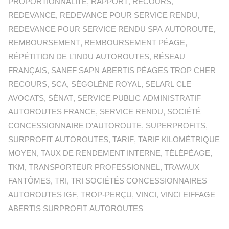
PROPORTIONNALITÉ
,
RAPPORT
,
RECOURS
,
REDEVANCE
,
REDEVANCE POUR SERVICE RENDU
,
REDEVANCE POUR SERVICE RENDU SPA AUTOROUTE
,
REMBOURSEMENT
,
REMBOURSEMENT PÉAGE
,
RÉPÉTITION DE L'INDU AUTOROUTES
,
RÉSEAU
FRANÇAIS
,
SANEF SAPN ABERTIS PÉAGES TROP CHER
RECOURS
,
SCA
,
SÉGOLÈNE ROYAL
,
SELARL CLE
AVOCATS
,
SÉNAT
,
SERVICE PUBLIC ADMINISTRATIF
AUTOROUTES FRANCE
,
SERVICE RENDU
,
SOCIÉTÉ
CONCESSIONNAIRE D'AUTOROUTE
,
SUPERPROFITS
,
SURPROFIT AUTOROUTES
,
TARIF
,
TARIF KILOMÉTRIQUE
MOYEN
,
TAUX DE RENDEMENT INTERNE
,
TÉLÉPÉAGE
,
TKM
,
TRANSPORTEUR PROFESSIONNEL
,
TRAVAUX
FANTÔMES
,
TRI
,
TRI SOCIÉTÉS CONCESSIONNAIRES
AUTOROUTES IGF
,
TROP-PERÇU
,
VINCI
,
VINCI EIFFAGE
ABERTIS SURPROFIT AUTOROUTES