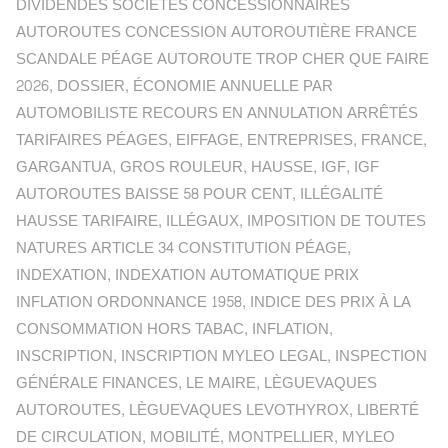
DIVIDENDES SOCIÉTÉS CONCESSIONNAIRES
AUTOROUTES CONCESSION AUTOROUTIÈRE FRANCE
SCANDALE PÉAGE AUTOROUTE TROP CHER QUE FAIRE
2026
,
DOSSIER
,
ÉCONOMIE ANNUELLE PAR
AUTOMOBILISTE RECOURS EN ANNULATION ARRÊTÉS
TARIFAIRES PÉAGES
,
EIFFAGE
,
ENTREPRISES
,
FRANCE
,
GARGANTUA
,
GROS ROULEUR
,
HAUSSE
,
IGF
,
IGF
AUTOROUTES BAISSE 58 POUR CENT
,
ILLÉGALITÉ
HAUSSE TARIFAIRE
,
ILLÉGAUX
,
IMPOSITION DE TOUTES
NATURES ARTICLE 34 CONSTITUTION PÉAGE
,
INDEXATION
,
INDEXATION AUTOMATIQUE PRIX
INFLATION ORDONNANCE 1958
,
INDICE DES PRIX À LA
CONSOMMATION HORS TABAC
,
INFLATION
,
INSCRIPTION
,
INSCRIPTION MYLEO LEGAL
,
INSPECTION
GÉNÉRALE FINANCES
,
LE MAIRE
,
LÈGUEVAQUES
AUTOROUTES
,
LÈGUEVAQUES LEVOTHYROX
,
LIBERTÉ
DE CIRCULATION
,
MOBILITÉ
,
MONTPELLIER
,
MYLEO