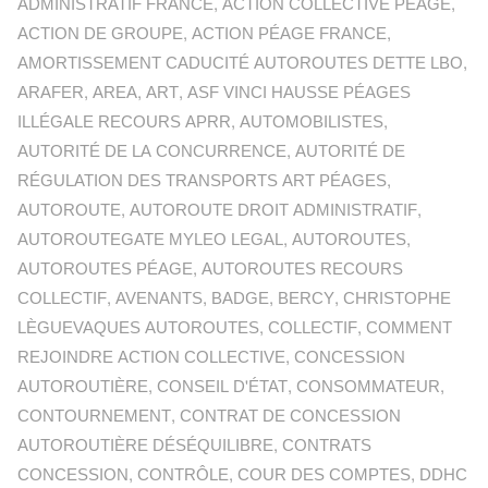
ADMINISTRATIF FRANCE
,
ACTION COLLECTIVE PÉAGE
,
ACTION DE GROUPE
,
ACTION PÉAGE FRANCE
,
AMORTISSEMENT CADUCITÉ AUTOROUTES DETTE LBO
,
ARAFER
,
AREA
,
ART
,
ASF VINCI HAUSSE PÉAGES
ILLÉGALE RECOURS APRR
,
AUTOMOBILISTES
,
AUTORITÉ DE LA CONCURRENCE
,
AUTORITÉ DE
RÉGULATION DES TRANSPORTS ART PÉAGES
,
AUTOROUTE
,
AUTOROUTE DROIT ADMINISTRATIF
,
AUTOROUTEGATE MYLEO LEGAL
,
AUTOROUTES
,
AUTOROUTES PÉAGE
,
AUTOROUTES RECOURS
COLLECTIF
,
AVENANTS
,
BADGE
,
BERCY
,
CHRISTOPHE
LÈGUEVAQUES AUTOROUTES
,
COLLECTIF
,
COMMENT
REJOINDRE ACTION COLLECTIVE
,
CONCESSION
AUTOROUTIÈRE
,
CONSEIL D'ÉTAT
,
CONSOMMATEUR
,
CONTOURNEMENT
,
CONTRAT DE CONCESSION
AUTOROUTIÈRE DÉSÉQUILIBRE
,
CONTRATS
CONCESSION
,
CONTRÔLE
,
COUR DES COMPTES
,
DDHC