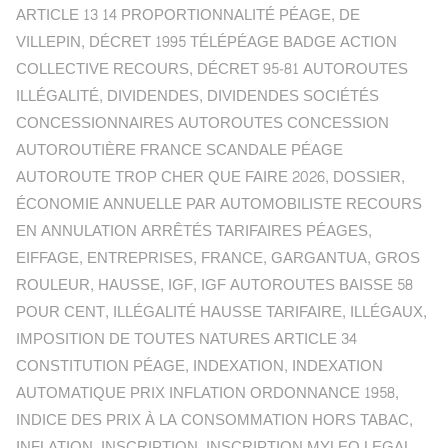
ARTICLE 13 14 PROPORTIONNALITÉ PÉAGE
,
DE
VILLEPIN
,
DÉCRET 1995 TÉLÉPÉAGE BADGE ACTION
COLLECTIVE RECOURS
,
DÉCRET 95-81 AUTOROUTES
ILLÉGALITÉ
,
DIVIDENDES
,
DIVIDENDES SOCIÉTÉS
CONCESSIONNAIRES AUTOROUTES CONCESSION
AUTOROUTIÈRE FRANCE SCANDALE PÉAGE
AUTOROUTE TROP CHER QUE FAIRE 2026
,
DOSSIER
,
ÉCONOMIE ANNUELLE PAR AUTOMOBILISTE RECOURS
EN ANNULATION ARRÊTÉS TARIFAIRES PÉAGES
,
EIFFAGE
,
ENTREPRISES
,
FRANCE
,
GARGANTUA
,
GROS
ROULEUR
,
HAUSSE
,
IGF
,
IGF AUTOROUTES BAISSE 58
POUR CENT
,
ILLÉGALITÉ HAUSSE TARIFAIRE
,
ILLÉGAUX
,
IMPOSITION DE TOUTES NATURES ARTICLE 34
CONSTITUTION PÉAGE
,
INDEXATION
,
INDEXATION
AUTOMATIQUE PRIX INFLATION ORDONNANCE 1958
,
INDICE DES PRIX À LA CONSOMMATION HORS TABAC
,
INFLATION
,
INSCRIPTION
,
INSCRIPTION MYLEO LEGAL
,