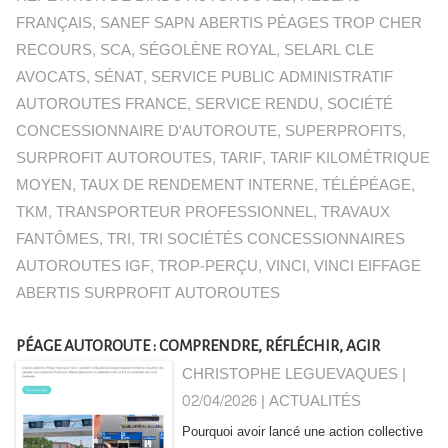
FRANÇAIS
,
SANEF SAPN ABERTIS PÉAGES TROP CHER
RECOURS
,
SCA
,
SÉGOLÈNE ROYAL
,
SELARL CLE
AVOCATS
,
SÉNAT
,
SERVICE PUBLIC ADMINISTRATIF
AUTOROUTES FRANCE
,
SERVICE RENDU
,
SOCIÉTÉ
CONCESSIONNAIRE D'AUTOROUTE
,
SUPERPROFITS
,
SURPROFIT AUTOROUTES
,
TARIF
,
TARIF KILOMÉTRIQUE
MOYEN
,
TAUX DE RENDEMENT INTERNE
,
TÉLÉPÉAGE
,
TKM
,
TRANSPORTEUR PROFESSIONNEL
,
TRAVAUX
FANTÔMES
,
TRI
,
TRI SOCIÉTÉS CONCESSIONNAIRES
AUTOROUTES IGF
,
TROP-PERÇU
,
VINCI
,
VINCI EIFFAGE
ABERTIS SURPROFIT AUTOROUTES
PÉAGE AUTOROUTE : COMPRENDRE, RÉFLÉCHIR, AGIR
CHRISTOPHE LEGUEVAQUES |
02/04/2026
|
ACTUALITÉS
Pourquoi avoir lancé une action collective