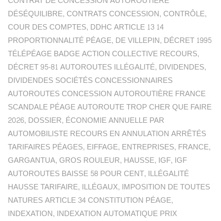
CONTRAT DE CONCESSION AUTOROUTIÈRE
DÉSÉQUILIBRE
,
CONTRATS CONCESSION
,
CONTRÔLE
,
COUR DES COMPTES
,
DDHC ARTICLE 13 14
PROPORTIONNALITÉ PÉAGE
,
DE VILLEPIN
,
DÉCRET 1995
TÉLÉPÉAGE BADGE ACTION COLLECTIVE RECOURS
,
DÉCRET 95-81 AUTOROUTES ILLÉGALITÉ
,
DIVIDENDES
,
DIVIDENDES SOCIÉTÉS CONCESSIONNAIRES
AUTOROUTES CONCESSION AUTOROUTIÈRE FRANCE
SCANDALE PÉAGE AUTOROUTE TROP CHER QUE FAIRE
2026
,
DOSSIER
,
ÉCONOMIE ANNUELLE PAR
AUTOMOBILISTE RECOURS EN ANNULATION ARRÊTÉS
TARIFAIRES PÉAGES
,
EIFFAGE
,
ENTREPRISES
,
FRANCE
,
GARGANTUA
,
GROS ROULEUR
,
HAUSSE
,
IGF
,
IGF
AUTOROUTES BAISSE 58 POUR CENT
,
ILLÉGALITÉ
HAUSSE TARIFAIRE
,
ILLÉGAUX
,
IMPOSITION DE TOUTES
NATURES ARTICLE 34 CONSTITUTION PÉAGE
,
INDEXATION
,
INDEXATION AUTOMATIQUE PRIX