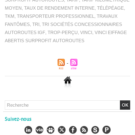
SURPROFIT AUTOROUTES
,
TARIF
,
TARIF KILOMÉTRIQUE
MOYEN
,
TAUX DE RENDEMENT INTERNE
,
TÉLÉPÉAGE
,
TKM
,
TRANSPORTEUR PROFESSIONNEL
,
TRAVAUX
FANTÔMES
,
TRI
,
TRI SOCIÉTÉS CONCESSIONNAIRES
AUTOROUTES IGF
,
TROP-PERÇU
,
VINCI
,
VINCI EIFFAGE
ABERTIS SURPROFIT AUTOROUTES
Chlordécone : un non-lieu confirmé, la bataille se déplace
vers la Cour de cassation
30/06/2026
-
Christophe LEGUEVAQUES
CHLORDÉCONE Déclaration de Me Christophe
LÈGUEVAQUES (CLE), avocat de parties civiles, après la
Suivez-nous
décision de confirmation du non-lieu
22/06/2026
-
Christophe LEGUEVAQUES