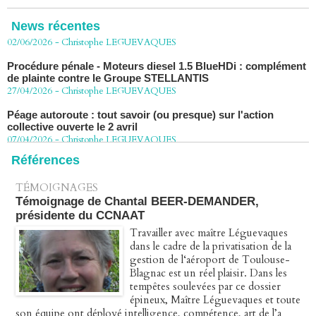
Chlordécone : une loi qui reconnaît, un État qui conteste
02/06/2026
-
Christophe LEGUEVAQUES
News récentes
Procédure pénale - Moteurs diesel 1.5 BlueHDi : complément
de plainte contre le Groupe STELLANTIS
27/04/2026
-
Christophe LEGUEVAQUES
Péage autoroute : tout savoir (ou presque) sur l'action
collective ouverte le 2 avril
07/04/2026
-
Christophe LEGUEVAQUES
Références
TÉMOIGNAGES
Témoignage de Chantal BEER-DEMANDER,
présidente du CCNAAT
Travailler avec maître Léguevaques
dans le cadre de la privatisation de la
gestion de l‘aéroport de Toulouse-
Blagnac est un réel plaisir. Dans les
tempêtes soulevées par ce dossier
épineux, Maître Léguevaques et toute
son équipe ont déployé intelligence, compétence, art de l’a