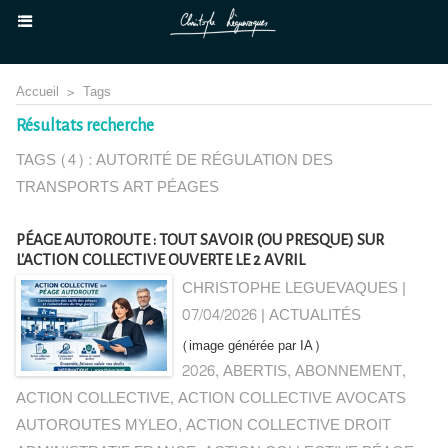
Accueil
>
Tags
Résultats recherche
TAGS (4) : AUTORITÉ DE RÉGULATION DES
TRANSPORTS ART PÉAGES
PÉAGE AUTOROUTE : TOUT SAVOIR (OU PRESQUE) SUR
L'ACTION COLLECTIVE OUVERTE LE 2 AVRIL
CHRISTOPHE LEGUEVAQUES |
07/04/2026
|
ACTUALITÉS
(image générée par IA)
2026
,
ABERTIS
,
ABONNEMENT
,
ACTION COLLECTIVE
,
ACTION COLLECTIVE AVOCATS
AUTOROUTES MYLEO
,
ACTION COLLECTIVE DROIT