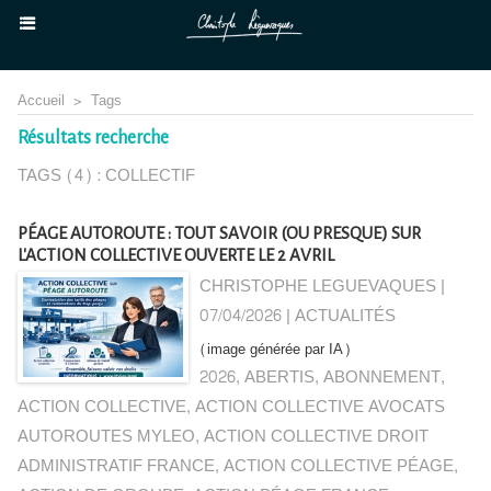
Accueil
>
Tags
Résultats recherche
TAGS (4) : COLLECTIF
PÉAGE AUTOROUTE : TOUT SAVOIR (OU PRESQUE) SUR
L'ACTION COLLECTIVE OUVERTE LE 2 AVRIL
CHRISTOPHE LEGUEVAQUES |
07/04/2026
|
ACTUALITÉS
(image générée par IA)
2026
,
ABERTIS
,
ABONNEMENT
,
ACTION COLLECTIVE
,
ACTION COLLECTIVE AVOCATS
AUTOROUTES MYLEO
,
ACTION COLLECTIVE DROIT
ADMINISTRATIF FRANCE
,
ACTION COLLECTIVE PÉAGE
,