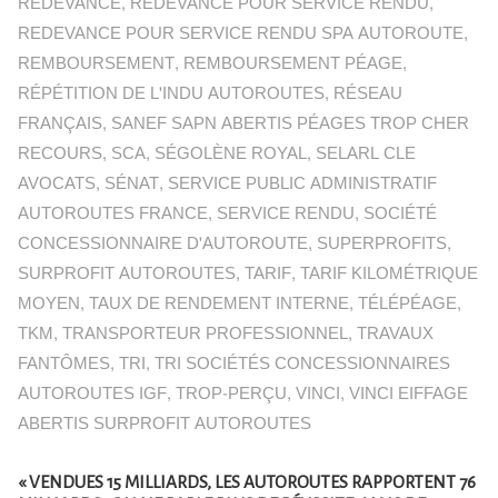
REDEVANCE
,
REDEVANCE POUR SERVICE RENDU
,
REDEVANCE POUR SERVICE RENDU SPA AUTOROUTE
,
REMBOURSEMENT
,
REMBOURSEMENT PÉAGE
,
RÉPÉTITION DE L'INDU AUTOROUTES
,
RÉSEAU
FRANÇAIS
,
SANEF SAPN ABERTIS PÉAGES TROP CHER
RECOURS
,
SCA
,
SÉGOLÈNE ROYAL
,
SELARL CLE
AVOCATS
,
SÉNAT
,
SERVICE PUBLIC ADMINISTRATIF
AUTOROUTES FRANCE
,
SERVICE RENDU
,
SOCIÉTÉ
CONCESSIONNAIRE D'AUTOROUTE
,
SUPERPROFITS
,
SURPROFIT AUTOROUTES
,
TARIF
,
TARIF KILOMÉTRIQUE
MOYEN
,
TAUX DE RENDEMENT INTERNE
,
TÉLÉPÉAGE
,
TKM
,
TRANSPORTEUR PROFESSIONNEL
,
TRAVAUX
FANTÔMES
,
TRI
,
TRI SOCIÉTÉS CONCESSIONNAIRES
AUTOROUTES IGF
,
TROP-PERÇU
,
VINCI
,
VINCI EIFFAGE
ABERTIS SURPROFIT AUTOROUTES
« VENDUES 15 MILLIARDS, LES AUTOROUTES RAPPORTENT 76