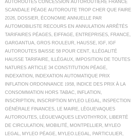
AUTOROUTES CONCESSION AUTOROUTIÈRE FRANCE
SCANDALE PÉAGE AUTOROUTE TROP CHER QUE FAIRE
2026
,
DOSSIER
,
ÉCONOMIE ANNUELLE PAR
AUTOMOBILISTE RECOURS EN ANNULATION ARRÊTÉS
TARIFAIRES PÉAGES
,
EIFFAGE
,
ENTREPRISES
,
FRANCE
,
GARGANTUA
,
GROS ROULEUR
,
HAUSSE
,
IGF
,
IGF
AUTOROUTES BAISSE 58 POUR CENT
,
ILLÉGALITÉ
HAUSSE TARIFAIRE
,
ILLÉGAUX
,
IMPOSITION DE TOUTES
NATURES ARTICLE 34 CONSTITUTION PÉAGE
,
INDEXATION
,
INDEXATION AUTOMATIQUE PRIX
INFLATION ORDONNANCE 1958
,
INDICE DES PRIX À LA
CONSOMMATION HORS TABAC
,
INFLATION
,
INSCRIPTION
,
INSCRIPTION MYLEO LEGAL
,
INSPECTION
GÉNÉRALE FINANCES
,
LE MAIRE
,
LÈGUEVAQUES
AUTOROUTES
,
LÈGUEVAQUES LEVOTHYROX
,
LIBERTÉ
DE CIRCULATION
,
MOBILITÉ
,
MONTPELLIER
,
MYLEO
LEGAL
,
MYLEO PÉAGE
,
MYLEO.LEGAL
,
PARTICULIER
,