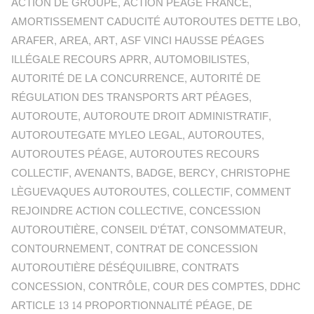
ACTION DE GROUPE
,
ACTION PÉAGE FRANCE
,
AMORTISSEMENT CADUCITÉ AUTOROUTES DETTE LBO
,
ARAFER
,
AREA
,
ART
,
ASF VINCI HAUSSE PÉAGES
ILLÉGALE RECOURS APRR
,
AUTOMOBILISTES
,
AUTORITÉ DE LA CONCURRENCE
,
AUTORITÉ DE
RÉGULATION DES TRANSPORTS ART PÉAGES
,
AUTOROUTE
,
AUTOROUTE DROIT ADMINISTRATIF
,
AUTOROUTEGATE MYLEO LEGAL
,
AUTOROUTES
,
AUTOROUTES PÉAGE
,
AUTOROUTES RECOURS
COLLECTIF
,
AVENANTS
,
BADGE
,
BERCY
,
CHRISTOPHE
LÈGUEVAQUES AUTOROUTES
,
COLLECTIF
,
COMMENT
REJOINDRE ACTION COLLECTIVE
,
CONCESSION
AUTOROUTIÈRE
,
CONSEIL D'ÉTAT
,
CONSOMMATEUR
,
CONTOURNEMENT
,
CONTRAT DE CONCESSION
AUTOROUTIÈRE DÉSÉQUILIBRE
,
CONTRATS
CONCESSION
,
CONTRÔLE
,
COUR DES COMPTES
,
DDHC
ARTICLE 13 14 PROPORTIONNALITÉ PÉAGE
,
DE