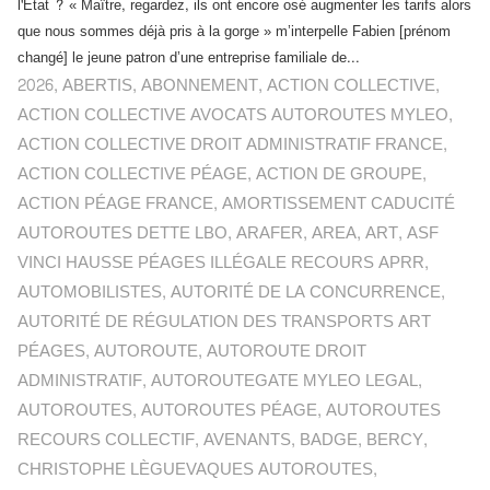
l'Etat ? « Maître, regardez, ils ont encore osé augmenter les tarifs alors
que nous sommes déjà pris à la gorge » m’interpelle Fabien [prénom
changé] le jeune patron d’une entreprise familiale de...
2026
,
ABERTIS
,
ABONNEMENT
,
ACTION COLLECTIVE
,
ACTION COLLECTIVE AVOCATS AUTOROUTES MYLEO
,
ACTION COLLECTIVE DROIT ADMINISTRATIF FRANCE
,
ACTION COLLECTIVE PÉAGE
,
ACTION DE GROUPE
,
ACTION PÉAGE FRANCE
,
AMORTISSEMENT CADUCITÉ
AUTOROUTES DETTE LBO
,
ARAFER
,
AREA
,
ART
,
ASF
VINCI HAUSSE PÉAGES ILLÉGALE RECOURS APRR
,
AUTOMOBILISTES
,
AUTORITÉ DE LA CONCURRENCE
,
AUTORITÉ DE RÉGULATION DES TRANSPORTS ART
PÉAGES
,
AUTOROUTE
,
AUTOROUTE DROIT
ADMINISTRATIF
,
AUTOROUTEGATE MYLEO LEGAL
,
AUTOROUTES
,
AUTOROUTES PÉAGE
,
AUTOROUTES
RECOURS COLLECTIF
,
AVENANTS
,
BADGE
,
BERCY
,
CHRISTOPHE LÈGUEVAQUES AUTOROUTES
,