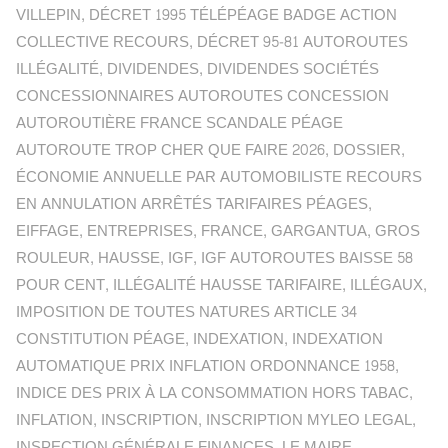
VILLEPIN
,
DÉCRET 1995 TÉLÉPÉAGE BADGE ACTION
COLLECTIVE RECOURS
,
DÉCRET 95-81 AUTOROUTES
ILLÉGALITÉ
,
DIVIDENDES
,
DIVIDENDES SOCIÉTÉS
CONCESSIONNAIRES AUTOROUTES CONCESSION
AUTOROUTIÈRE FRANCE SCANDALE PÉAGE
AUTOROUTE TROP CHER QUE FAIRE 2026
,
DOSSIER
,
ÉCONOMIE ANNUELLE PAR AUTOMOBILISTE RECOURS
EN ANNULATION ARRÊTÉS TARIFAIRES PÉAGES
,
EIFFAGE
,
ENTREPRISES
,
FRANCE
,
GARGANTUA
,
GROS
ROULEUR
,
HAUSSE
,
IGF
,
IGF AUTOROUTES BAISSE 58
POUR CENT
,
ILLÉGALITÉ HAUSSE TARIFAIRE
,
ILLÉGAUX
,
IMPOSITION DE TOUTES NATURES ARTICLE 34
CONSTITUTION PÉAGE
,
INDEXATION
,
INDEXATION
AUTOMATIQUE PRIX INFLATION ORDONNANCE 1958
,
INDICE DES PRIX À LA CONSOMMATION HORS TABAC
,
INFLATION
,
INSCRIPTION
,
INSCRIPTION MYLEO LEGAL
,
INSPECTION GÉNÉRALE FINANCES
,
LE MAIRE
,