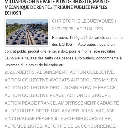
MILLIARDS : ON NE PARLE PLUS DE RÉUSSITE, MAIS DE
MÉCANIQUE DE RENTE » [TRIBUNE PUBLIÉE PAR "LES
ECHOS"]
CHRISTOPHE LEGUEVAQUES |
25/02/2026
|
ACTUALITÉS
Retrouvez l'intégralité de l'article sur le site
des ECHOS : Autoroutes : quand un
contrat public produit une rente, il doit, pour le moins, être recalibré
La nouvelle hausse des tarifs des péages autoroutiers, concomitante à
l’examen d’un projet de loi-cadre au...
2026
,
ABERTIS
,
ABONNEMENT
,
ACTION COLLECTIVE
,
ACTION COLLECTIVE AVOCATS AUTOROUTES MYLEO
,
ACTION COLLECTIVE DROIT ADMINISTRATIF FRANCE
,
ACTION COLLECTIVE PÉAGE
,
ACTION DE GROUPE
,
ACTION PÉAGE FRANCE
,
AMORTISSEMENT CADUCITÉ
AUTOROUTES DETTE LBO
,
ARAFER
,
AREA
,
ART
,
ASF
VINCI HAUSSE PÉAGES ILLÉGALE RECOURS APRR
,
AUTOMOBILISTES
,
AUTORITÉ DE LA CONCURRENCE
,