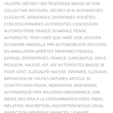
VILLEPIN
,
DÉCRET 1995 TÉLÉPÉAGE BADGE ACTION
COLLECTIVE RECOURS
,
DÉCRET 95-81 AUTOROUTES
ILLÉGALITÉ
,
DIVIDENDES
,
DIVIDENDES SOCIÉTÉS
CONCESSIONNAIRES AUTOROUTES CONCESSION
AUTOROUTIÈRE FRANCE SCANDALE PÉAGE
AUTOROUTE TROP CHER QUE FAIRE 2026
,
DOSSIER
,
ÉCONOMIE ANNUELLE PAR AUTOMOBILISTE RECOURS
EN ANNULATION ARRÊTÉS TARIFAIRES PÉAGES
,
EIFFAGE
,
ENTREPRISES
,
FRANCE
,
GARGANTUA
,
GROS
ROULEUR
,
HAUSSE
,
IGF
,
IGF AUTOROUTES BAISSE 58
POUR CENT
,
ILLÉGALITÉ HAUSSE TARIFAIRE
,
ILLÉGAUX
,
IMPOSITION DE TOUTES NATURES ARTICLE 34
CONSTITUTION PÉAGE
,
INDEXATION
,
INDEXATION
AUTOMATIQUE PRIX INFLATION ORDONNANCE 1958
,
INDICE DES PRIX À LA CONSOMMATION HORS TABAC
,
INFLATION
,
INSCRIPTION
,
INSCRIPTION MYLEO LEGAL
,
INSPECTION GÉNÉRALE FINANCES
,
LE MAIRE
,