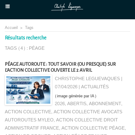
Accueil
>
Tags
Résultats recherche
TAGS (4) : PÉAGE
PÉAGE AUTOROUTE : TOUT SAVOIR (OU PRESQUE) SUR
L'ACTION COLLECTIVE OUVERTE LE 2 AVRIL
CHRISTOPHE LEGUEVAQUES |
07/04/2026
|
ACTUALITÉS
(image générée par IA)
2026
,
ABERTIS
,
ABONNEMENT
,
ACTION COLLECTIVE
,
ACTION COLLECTIVE AVOCATS
AUTOROUTES MYLEO
,
ACTION COLLECTIVE DROIT
ADMINISTRATIF FRANCE
,
ACTION COLLECTIVE PÉAGE
,