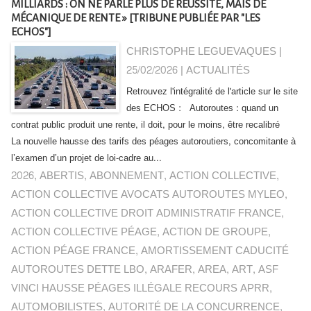
MILLIARDS : ON NE PARLE PLUS DE RÉUSSITE, MAIS DE
MÉCANIQUE DE RENTE » [TRIBUNE PUBLIÉE PAR "LES
ECHOS"]
CHRISTOPHE LEGUEVAQUES |
25/02/2026
|
ACTUALITÉS
Retrouvez l'intégralité de l'article sur le site
des ECHOS : Autoroutes : quand un
contrat public produit une rente, il doit, pour le moins, être recalibré
La nouvelle hausse des tarifs des péages autoroutiers, concomitante à
l’examen d’un projet de loi-cadre au...
2026
,
ABERTIS
,
ABONNEMENT
,
ACTION COLLECTIVE
,
ACTION COLLECTIVE AVOCATS AUTOROUTES MYLEO
,
ACTION COLLECTIVE DROIT ADMINISTRATIF FRANCE
,
ACTION COLLECTIVE PÉAGE
,
ACTION DE GROUPE
,
ACTION PÉAGE FRANCE
,
AMORTISSEMENT CADUCITÉ
AUTOROUTES DETTE LBO
,
ARAFER
,
AREA
,
ART
,
ASF
VINCI HAUSSE PÉAGES ILLÉGALE RECOURS APRR
,
AUTOMOBILISTES
,
AUTORITÉ DE LA CONCURRENCE
,