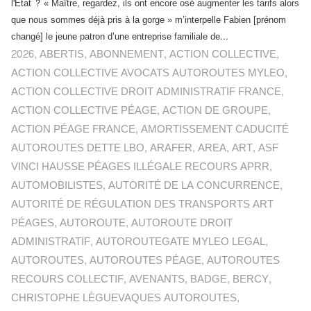
l'Etat ? « Maître, regardez, ils ont encore osé augmenter les tarifs alors
que nous sommes déjà pris à la gorge » m’interpelle Fabien [prénom
changé] le jeune patron d’une entreprise familiale de...
2026
,
ABERTIS
,
ABONNEMENT
,
ACTION COLLECTIVE
,
ACTION COLLECTIVE AVOCATS AUTOROUTES MYLEO
,
ACTION COLLECTIVE DROIT ADMINISTRATIF FRANCE
,
ACTION COLLECTIVE PÉAGE
,
ACTION DE GROUPE
,
ACTION PÉAGE FRANCE
,
AMORTISSEMENT CADUCITÉ
AUTOROUTES DETTE LBO
,
ARAFER
,
AREA
,
ART
,
ASF
VINCI HAUSSE PÉAGES ILLÉGALE RECOURS APRR
,
AUTOMOBILISTES
,
AUTORITÉ DE LA CONCURRENCE
,
AUTORITÉ DE RÉGULATION DES TRANSPORTS ART
PÉAGES
,
AUTOROUTE
,
AUTOROUTE DROIT
ADMINISTRATIF
,
AUTOROUTEGATE MYLEO LEGAL
,
AUTOROUTES
,
AUTOROUTES PÉAGE
,
AUTOROUTES
RECOURS COLLECTIF
,
AVENANTS
,
BADGE
,
BERCY
,
CHRISTOPHE LÈGUEVAQUES AUTOROUTES
,