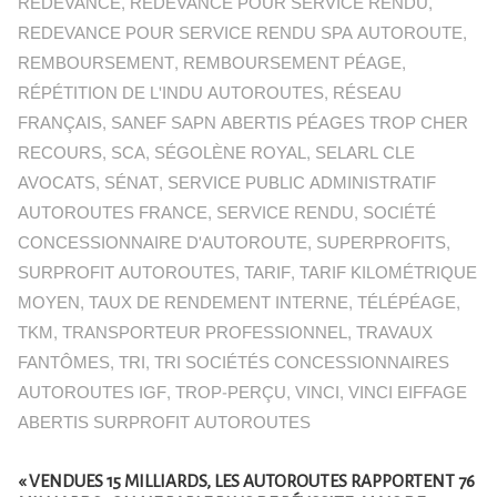
REDEVANCE
,
REDEVANCE POUR SERVICE RENDU
,
REDEVANCE POUR SERVICE RENDU SPA AUTOROUTE
,
REMBOURSEMENT
,
REMBOURSEMENT PÉAGE
,
RÉPÉTITION DE L'INDU AUTOROUTES
,
RÉSEAU
FRANÇAIS
,
SANEF SAPN ABERTIS PÉAGES TROP CHER
RECOURS
,
SCA
,
SÉGOLÈNE ROYAL
,
SELARL CLE
AVOCATS
,
SÉNAT
,
SERVICE PUBLIC ADMINISTRATIF
AUTOROUTES FRANCE
,
SERVICE RENDU
,
SOCIÉTÉ
CONCESSIONNAIRE D'AUTOROUTE
,
SUPERPROFITS
,
SURPROFIT AUTOROUTES
,
TARIF
,
TARIF KILOMÉTRIQUE
MOYEN
,
TAUX DE RENDEMENT INTERNE
,
TÉLÉPÉAGE
,
TKM
,
TRANSPORTEUR PROFESSIONNEL
,
TRAVAUX
FANTÔMES
,
TRI
,
TRI SOCIÉTÉS CONCESSIONNAIRES
AUTOROUTES IGF
,
TROP-PERÇU
,
VINCI
,
VINCI EIFFAGE
ABERTIS SURPROFIT AUTOROUTES
« VENDUES 15 MILLIARDS, LES AUTOROUTES RAPPORTENT 76