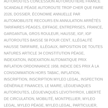
AUTOROUTES CONCESSION AUTOROUTIÈRE FRANCE
SCANDALE PÉAGE AUTOROUTE TROP CHER QUE FAIRE
2026
,
DOSSIER
,
ÉCONOMIE ANNUELLE PAR
AUTOMOBILISTE RECOURS EN ANNULATION ARRÊTÉS
TARIFAIRES PÉAGES
,
EIFFAGE
,
ENTREPRISES
,
FRANCE
,
GARGANTUA
,
GROS ROULEUR
,
HAUSSE
,
IGF
,
IGF
AUTOROUTES BAISSE 58 POUR CENT
,
ILLÉGALITÉ
HAUSSE TARIFAIRE
,
ILLÉGAUX
,
IMPOSITION DE TOUTES
NATURES ARTICLE 34 CONSTITUTION PÉAGE
,
INDEXATION
,
INDEXATION AUTOMATIQUE PRIX
INFLATION ORDONNANCE 1958
,
INDICE DES PRIX À LA
CONSOMMATION HORS TABAC
,
INFLATION
,
INSCRIPTION
,
INSCRIPTION MYLEO LEGAL
,
INSPECTION
GÉNÉRALE FINANCES
,
LE MAIRE
,
LÈGUEVAQUES
AUTOROUTES
,
LÈGUEVAQUES LEVOTHYROX
,
LIBERTÉ
DE CIRCULATION
,
MOBILITÉ
,
MONTPELLIER
,
MYLEO
LEGAL
,
MYLEO PÉAGE
,
MYLEO.LEGAL
,
PARTICULIER
,