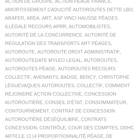
ACTION DE GROUPE
,
ACTION PÉAGE FRANCE
,
AMORTISSEMENT CADUCITÉ AUTOROUTES DETTE LBO
,
ARAFER
,
AREA
,
ART
,
ASF VINCI HAUSSE PÉAGES
ILLÉGALE RECOURS APRR
,
AUTOMOBILISTES
,
AUTORITÉ DE LA CONCURRENCE
,
AUTORITÉ DE
RÉGULATION DES TRANSPORTS ART PÉAGES
,
AUTOROUTE
,
AUTOROUTE DROIT ADMINISTRATIF
,
AUTOROUTEGATE MYLEO LEGAL
,
AUTOROUTES
,
AUTOROUTES PÉAGE
,
AUTOROUTES RECOURS
COLLECTIF
,
AVENANTS
,
BADGE
,
BERCY
,
CHRISTOPHE
LÈGUEVAQUES AUTOROUTES
,
COLLECTIF
,
COMMENT
REJOINDRE ACTION COLLECTIVE
,
CONCESSION
AUTOROUTIÈRE
,
CONSEIL D'ÉTAT
,
CONSOMMATEUR
,
CONTOURNEMENT
,
CONTRAT DE CONCESSION
AUTOROUTIÈRE DÉSÉQUILIBRE
,
CONTRATS
CONCESSION
,
CONTRÔLE
,
COUR DES COMPTES
,
DDHC
ARTICLE 13 14 PROPORTIONNALITÉ PÉAGE
,
DE