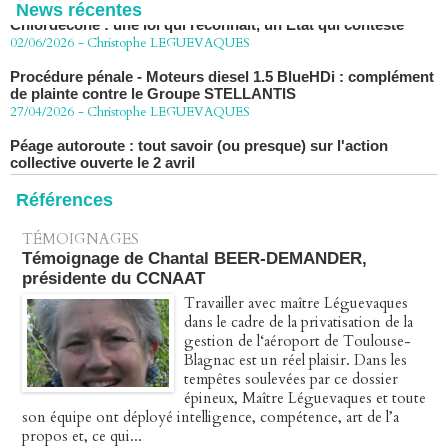
02/06/2026
-
Christophe LEGUEVAQUES
News récentes
Procédure pénale - Moteurs diesel 1.5 BlueHDi : complément
de plainte contre le Groupe STELLANTIS
27/04/2026
-
Christophe LEGUEVAQUES
Péage autoroute : tout savoir (ou presque) sur l'action
collective ouverte le 2 avril
07/04/2026
-
Christophe LEGUEVAQUES
Références
TÉMOIGNAGES
Témoignage de Chantal BEER-DEMANDER,
présidente du CCNAAT
Travailler avec maître Léguevaques
dans le cadre de la privatisation de la
gestion de l‘aéroport de Toulouse-
Blagnac est un réel plaisir. Dans les
tempêtes soulevées par ce dossier
épineux, Maître Léguevaques et toute
son équipe ont déployé intelligence, compétence, art de l’a
propos et, ce qui...