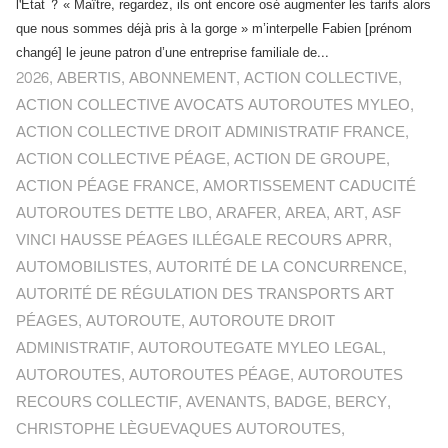
l'Etat ? « Maître, regardez, ils ont encore osé augmenter les tarifs alors
que nous sommes déjà pris à la gorge » m’interpelle Fabien [prénom
changé] le jeune patron d’une entreprise familiale de...
2026
,
ABERTIS
,
ABONNEMENT
,
ACTION COLLECTIVE
,
ACTION COLLECTIVE AVOCATS AUTOROUTES MYLEO
,
ACTION COLLECTIVE DROIT ADMINISTRATIF FRANCE
,
ACTION COLLECTIVE PÉAGE
,
ACTION DE GROUPE
,
ACTION PÉAGE FRANCE
,
AMORTISSEMENT CADUCITÉ
AUTOROUTES DETTE LBO
,
ARAFER
,
AREA
,
ART
,
ASF
VINCI HAUSSE PÉAGES ILLÉGALE RECOURS APRR
,
AUTOMOBILISTES
,
AUTORITÉ DE LA CONCURRENCE
,
AUTORITÉ DE RÉGULATION DES TRANSPORTS ART
PÉAGES
,
AUTOROUTE
,
AUTOROUTE DROIT
ADMINISTRATIF
,
AUTOROUTEGATE MYLEO LEGAL
,
AUTOROUTES
,
AUTOROUTES PÉAGE
,
AUTOROUTES
RECOURS COLLECTIF
,
AVENANTS
,
BADGE
,
BERCY
,
CHRISTOPHE LÈGUEVAQUES AUTOROUTES
,