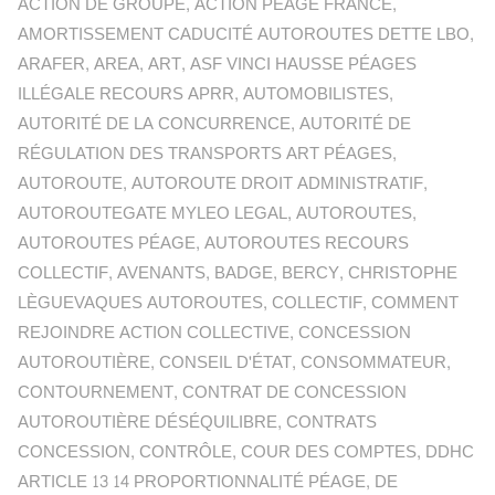
ACTION DE GROUPE
,
ACTION PÉAGE FRANCE
,
AMORTISSEMENT CADUCITÉ AUTOROUTES DETTE LBO
,
ARAFER
,
AREA
,
ART
,
ASF VINCI HAUSSE PÉAGES
ILLÉGALE RECOURS APRR
,
AUTOMOBILISTES
,
AUTORITÉ DE LA CONCURRENCE
,
AUTORITÉ DE
RÉGULATION DES TRANSPORTS ART PÉAGES
,
AUTOROUTE
,
AUTOROUTE DROIT ADMINISTRATIF
,
AUTOROUTEGATE MYLEO LEGAL
,
AUTOROUTES
,
AUTOROUTES PÉAGE
,
AUTOROUTES RECOURS
COLLECTIF
,
AVENANTS
,
BADGE
,
BERCY
,
CHRISTOPHE
LÈGUEVAQUES AUTOROUTES
,
COLLECTIF
,
COMMENT
REJOINDRE ACTION COLLECTIVE
,
CONCESSION
AUTOROUTIÈRE
,
CONSEIL D'ÉTAT
,
CONSOMMATEUR
,
CONTOURNEMENT
,
CONTRAT DE CONCESSION
AUTOROUTIÈRE DÉSÉQUILIBRE
,
CONTRATS
CONCESSION
,
CONTRÔLE
,
COUR DES COMPTES
,
DDHC
ARTICLE 13 14 PROPORTIONNALITÉ PÉAGE
,
DE