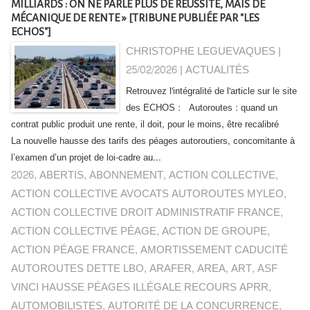
MILLIARDS : ON NE PARLE PLUS DE RÉUSSITE, MAIS DE
MÉCANIQUE DE RENTE » [TRIBUNE PUBLIÉE PAR "LES
ECHOS"]
CHRISTOPHE LEGUEVAQUES |
25/02/2026
|
ACTUALITÉS
Retrouvez l'intégralité de l'article sur le site
des ECHOS : Autoroutes : quand un
contrat public produit une rente, il doit, pour le moins, être recalibré
La nouvelle hausse des tarifs des péages autoroutiers, concomitante à
l’examen d’un projet de loi-cadre au...
2026
,
ABERTIS
,
ABONNEMENT
,
ACTION COLLECTIVE
,
ACTION COLLECTIVE AVOCATS AUTOROUTES MYLEO
,
ACTION COLLECTIVE DROIT ADMINISTRATIF FRANCE
,
ACTION COLLECTIVE PÉAGE
,
ACTION DE GROUPE
,
ACTION PÉAGE FRANCE
,
AMORTISSEMENT CADUCITÉ
AUTOROUTES DETTE LBO
,
ARAFER
,
AREA
,
ART
,
ASF
VINCI HAUSSE PÉAGES ILLÉGALE RECOURS APRR
,
AUTOMOBILISTES
,
AUTORITÉ DE LA CONCURRENCE
,