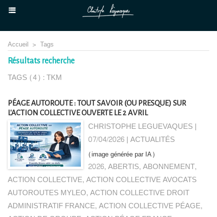
Accueil
>
Tags
Résultats recherche
TAGS (4) : TKM
PÉAGE AUTOROUTE : TOUT SAVOIR (OU PRESQUE) SUR
L'ACTION COLLECTIVE OUVERTE LE 2 AVRIL
CHRISTOPHE LEGUEVAQUES |
07/04/2026
|
ACTUALITÉS
(image générée par IA)
2026
,
ABERTIS
,
ABONNEMENT
,
ACTION COLLECTIVE
,
ACTION COLLECTIVE AVOCATS
AUTOROUTES MYLEO
,
ACTION COLLECTIVE DROIT
ADMINISTRATIF FRANCE
,
ACTION COLLECTIVE PÉAGE
,