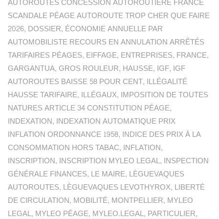
AUTOROUTES CONCESSION AUTOROUTIÈRE FRANCE
SCANDALE PÉAGE AUTOROUTE TROP CHER QUE FAIRE
2026
,
DOSSIER
,
ÉCONOMIE ANNUELLE PAR
AUTOMOBILISTE RECOURS EN ANNULATION ARRÊTÉS
TARIFAIRES PÉAGES
,
EIFFAGE
,
ENTREPRISES
,
FRANCE
,
GARGANTUA
,
GROS ROULEUR
,
HAUSSE
,
IGF
,
IGF
AUTOROUTES BAISSE 58 POUR CENT
,
ILLÉGALITÉ
HAUSSE TARIFAIRE
,
ILLÉGAUX
,
IMPOSITION DE TOUTES
NATURES ARTICLE 34 CONSTITUTION PÉAGE
,
INDEXATION
,
INDEXATION AUTOMATIQUE PRIX
INFLATION ORDONNANCE 1958
,
INDICE DES PRIX À LA
CONSOMMATION HORS TABAC
,
INFLATION
,
INSCRIPTION
,
INSCRIPTION MYLEO LEGAL
,
INSPECTION
GÉNÉRALE FINANCES
,
LE MAIRE
,
LÈGUEVAQUES
AUTOROUTES
,
LÈGUEVAQUES LEVOTHYROX
,
LIBERTÉ
DE CIRCULATION
,
MOBILITÉ
,
MONTPELLIER
,
MYLEO
LEGAL
,
MYLEO PÉAGE
,
MYLEO.LEGAL
,
PARTICULIER
,