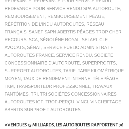
REDEVANCE
,
REDEVANCE POUR SERVICE RENDU
,
REDEVANCE POUR SERVICE RENDU SPA AUTOROUTE
,
REMBOURSEMENT
,
REMBOURSEMENT PÉAGE
,
RÉPÉTITION DE L'INDU AUTOROUTES
,
RÉSEAU
FRANÇAIS
,
SANEF SAPN ABERTIS PÉAGES TROP CHER
RECOURS
,
SCA
,
SÉGOLÈNE ROYAL
,
SELARL CLE
AVOCATS
,
SÉNAT
,
SERVICE PUBLIC ADMINISTRATIF
AUTOROUTES FRANCE
,
SERVICE RENDU
,
SOCIÉTÉ
CONCESSIONNAIRE D'AUTOROUTE
,
SUPERPROFITS
,
SURPROFIT AUTOROUTES
,
TARIF
,
TARIF KILOMÉTRIQUE
MOYEN
,
TAUX DE RENDEMENT INTERNE
,
TÉLÉPÉAGE
,
TKM
,
TRANSPORTEUR PROFESSIONNEL
,
TRAVAUX
FANTÔMES
,
TRI
,
TRI SOCIÉTÉS CONCESSIONNAIRES
AUTOROUTES IGF
,
TROP-PERÇU
,
VINCI
,
VINCI EIFFAGE
ABERTIS SURPROFIT AUTOROUTES
« VENDUES 15 MILLIARDS, LES AUTOROUTES RAPPORTENT 76