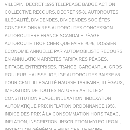
VILLEPIN
,
DÉCRET 1995 TÉLÉPÉAGE BADGE ACTION
COLLECTIVE RECOURS
,
DÉCRET 95-81 AUTOROUTES
ILLÉGALITÉ
,
DIVIDENDES
,
DIVIDENDES SOCIÉTÉS
CONCESSIONNAIRES AUTOROUTES CONCESSION
AUTOROUTIÈRE FRANCE SCANDALE PÉAGE
AUTOROUTE TROP CHER QUE FAIRE 2026
,
DOSSIER
,
ÉCONOMIE ANNUELLE PAR AUTOMOBILISTE RECOURS
EN ANNULATION ARRÊTÉS TARIFAIRES PÉAGES
,
EIFFAGE
,
ENTREPRISES
,
FRANCE
,
GARGANTUA
,
GROS
ROULEUR
,
HAUSSE
,
IGF
,
IGF AUTOROUTES BAISSE 58
POUR CENT
,
ILLÉGALITÉ HAUSSE TARIFAIRE
,
ILLÉGAUX
,
IMPOSITION DE TOUTES NATURES ARTICLE 34
CONSTITUTION PÉAGE
,
INDEXATION
,
INDEXATION
AUTOMATIQUE PRIX INFLATION ORDONNANCE 1958
,
INDICE DES PRIX À LA CONSOMMATION HORS TABAC
,
INFLATION
,
INSCRIPTION
,
INSCRIPTION MYLEO LEGAL
,
INSPECTION GÉNÉRALE FINANCES
,
LE MAIRE
,