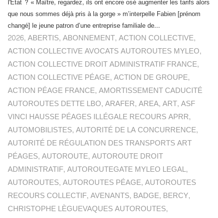
l'Etat ? « Maître, regardez, ils ont encore osé augmenter les tarifs alors
que nous sommes déjà pris à la gorge » m’interpelle Fabien [prénom
changé] le jeune patron d’une entreprise familiale de...
2026
,
ABERTIS
,
ABONNEMENT
,
ACTION COLLECTIVE
,
ACTION COLLECTIVE AVOCATS AUTOROUTES MYLEO
,
ACTION COLLECTIVE DROIT ADMINISTRATIF FRANCE
,
ACTION COLLECTIVE PÉAGE
,
ACTION DE GROUPE
,
ACTION PÉAGE FRANCE
,
AMORTISSEMENT CADUCITÉ
AUTOROUTES DETTE LBO
,
ARAFER
,
AREA
,
ART
,
ASF
VINCI HAUSSE PÉAGES ILLÉGALE RECOURS APRR
,
AUTOMOBILISTES
,
AUTORITÉ DE LA CONCURRENCE
,
AUTORITÉ DE RÉGULATION DES TRANSPORTS ART
PÉAGES
,
AUTOROUTE
,
AUTOROUTE DROIT
ADMINISTRATIF
,
AUTOROUTEGATE MYLEO LEGAL
,
AUTOROUTES
,
AUTOROUTES PÉAGE
,
AUTOROUTES
RECOURS COLLECTIF
,
AVENANTS
,
BADGE
,
BERCY
,
CHRISTOPHE LÈGUEVAQUES AUTOROUTES
,