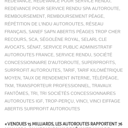
REDEVANCE
,
REDEVANCE POUR SERVICE RENDU
,
REDEVANCE POUR SERVICE RENDU SPA AUTOROUTE
,
REMBOURSEMENT
,
REMBOURSEMENT PÉAGE
,
RÉPÉTITION DE L'INDU AUTOROUTES
,
RÉSEAU
FRANÇAIS
,
SANEF SAPN ABERTIS PÉAGES TROP CHER
RECOURS
,
SCA
,
SÉGOLÈNE ROYAL
,
SELARL CLE
AVOCATS
,
SÉNAT
,
SERVICE PUBLIC ADMINISTRATIF
AUTOROUTES FRANCE
,
SERVICE RENDU
,
SOCIÉTÉ
CONCESSIONNAIRE D'AUTOROUTE
,
SUPERPROFITS
,
SURPROFIT AUTOROUTES
,
TARIF
,
TARIF KILOMÉTRIQUE
MOYEN
,
TAUX DE RENDEMENT INTERNE
,
TÉLÉPÉAGE
,
TKM
,
TRANSPORTEUR PROFESSIONNEL
,
TRAVAUX
FANTÔMES
,
TRI
,
TRI SOCIÉTÉS CONCESSIONNAIRES
AUTOROUTES IGF
,
TROP-PERÇU
,
VINCI
,
VINCI EIFFAGE
ABERTIS SURPROFIT AUTOROUTES
« VENDUES 15 MILLIARDS, LES AUTOROUTES RAPPORTENT 76