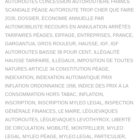
AUTOROUTES CONCESSION AUTOROUTIÈRE FRANCE
SCANDALE PÉAGE AUTOROUTE TROP CHER QUE FAIRE
2026
,
DOSSIER
,
ÉCONOMIE ANNUELLE PAR
AUTOMOBILISTE RECOURS EN ANNULATION ARRÊTÉS
TARIFAIRES PÉAGES
,
EIFFAGE
,
ENTREPRISES
,
FRANCE
,
GARGANTUA
,
GROS ROULEUR
,
HAUSSE
,
IGF
,
IGF
AUTOROUTES BAISSE 58 POUR CENT
,
ILLÉGALITÉ
HAUSSE TARIFAIRE
,
ILLÉGAUX
,
IMPOSITION DE TOUTES
NATURES ARTICLE 34 CONSTITUTION PÉAGE
,
INDEXATION
,
INDEXATION AUTOMATIQUE PRIX
INFLATION ORDONNANCE 1958
,
INDICE DES PRIX À LA
CONSOMMATION HORS TABAC
,
INFLATION
,
INSCRIPTION
,
INSCRIPTION MYLEO LEGAL
,
INSPECTION
GÉNÉRALE FINANCES
,
LE MAIRE
,
LÈGUEVAQUES
AUTOROUTES
,
LÈGUEVAQUES LEVOTHYROX
,
LIBERTÉ
DE CIRCULATION
,
MOBILITÉ
,
MONTPELLIER
,
MYLEO
LEGAL
,
MYLEO PÉAGE
,
MYLEO.LEGAL
,
PARTICULIER
,