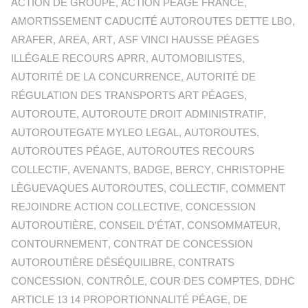
ACTION DE GROUPE
,
ACTION PÉAGE FRANCE
,
AMORTISSEMENT CADUCITÉ AUTOROUTES DETTE LBO
,
ARAFER
,
AREA
,
ART
,
ASF VINCI HAUSSE PÉAGES
ILLÉGALE RECOURS APRR
,
AUTOMOBILISTES
,
AUTORITÉ DE LA CONCURRENCE
,
AUTORITÉ DE
RÉGULATION DES TRANSPORTS ART PÉAGES
,
AUTOROUTE
,
AUTOROUTE DROIT ADMINISTRATIF
,
AUTOROUTEGATE MYLEO LEGAL
,
AUTOROUTES
,
AUTOROUTES PÉAGE
,
AUTOROUTES RECOURS
COLLECTIF
,
AVENANTS
,
BADGE
,
BERCY
,
CHRISTOPHE
LÈGUEVAQUES AUTOROUTES
,
COLLECTIF
,
COMMENT
REJOINDRE ACTION COLLECTIVE
,
CONCESSION
AUTOROUTIÈRE
,
CONSEIL D'ÉTAT
,
CONSOMMATEUR
,
CONTOURNEMENT
,
CONTRAT DE CONCESSION
AUTOROUTIÈRE DÉSÉQUILIBRE
,
CONTRATS
CONCESSION
,
CONTRÔLE
,
COUR DES COMPTES
,
DDHC
ARTICLE 13 14 PROPORTIONNALITÉ PÉAGE
,
DE