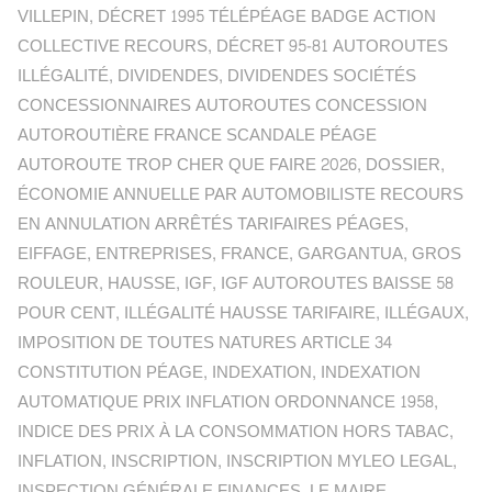
VILLEPIN
,
DÉCRET 1995 TÉLÉPÉAGE BADGE ACTION
COLLECTIVE RECOURS
,
DÉCRET 95-81 AUTOROUTES
ILLÉGALITÉ
,
DIVIDENDES
,
DIVIDENDES SOCIÉTÉS
CONCESSIONNAIRES AUTOROUTES CONCESSION
AUTOROUTIÈRE FRANCE SCANDALE PÉAGE
AUTOROUTE TROP CHER QUE FAIRE 2026
,
DOSSIER
,
ÉCONOMIE ANNUELLE PAR AUTOMOBILISTE RECOURS
EN ANNULATION ARRÊTÉS TARIFAIRES PÉAGES
,
EIFFAGE
,
ENTREPRISES
,
FRANCE
,
GARGANTUA
,
GROS
ROULEUR
,
HAUSSE
,
IGF
,
IGF AUTOROUTES BAISSE 58
POUR CENT
,
ILLÉGALITÉ HAUSSE TARIFAIRE
,
ILLÉGAUX
,
IMPOSITION DE TOUTES NATURES ARTICLE 34
CONSTITUTION PÉAGE
,
INDEXATION
,
INDEXATION
AUTOMATIQUE PRIX INFLATION ORDONNANCE 1958
,
INDICE DES PRIX À LA CONSOMMATION HORS TABAC
,
INFLATION
,
INSCRIPTION
,
INSCRIPTION MYLEO LEGAL
,
INSPECTION GÉNÉRALE FINANCES
,
LE MAIRE
,