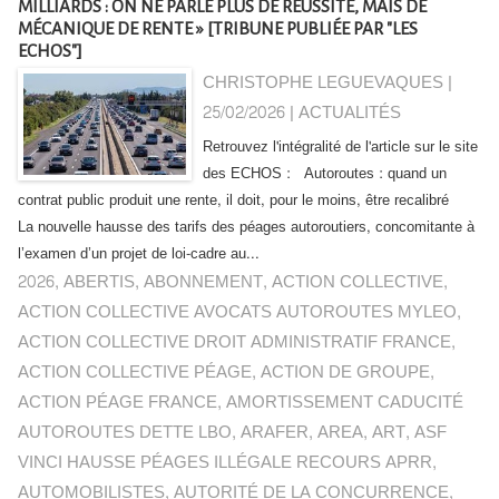
MILLIARDS : ON NE PARLE PLUS DE RÉUSSITE, MAIS DE
MÉCANIQUE DE RENTE » [TRIBUNE PUBLIÉE PAR "LES
ECHOS"]
CHRISTOPHE LEGUEVAQUES |
25/02/2026
|
ACTUALITÉS
Retrouvez l'intégralité de l'article sur le site
des ECHOS : Autoroutes : quand un
contrat public produit une rente, il doit, pour le moins, être recalibré
La nouvelle hausse des tarifs des péages autoroutiers, concomitante à
l’examen d’un projet de loi-cadre au...
2026
,
ABERTIS
,
ABONNEMENT
,
ACTION COLLECTIVE
,
ACTION COLLECTIVE AVOCATS AUTOROUTES MYLEO
,
ACTION COLLECTIVE DROIT ADMINISTRATIF FRANCE
,
ACTION COLLECTIVE PÉAGE
,
ACTION DE GROUPE
,
ACTION PÉAGE FRANCE
,
AMORTISSEMENT CADUCITÉ
AUTOROUTES DETTE LBO
,
ARAFER
,
AREA
,
ART
,
ASF
VINCI HAUSSE PÉAGES ILLÉGALE RECOURS APRR
,
AUTOMOBILISTES
,
AUTORITÉ DE LA CONCURRENCE
,