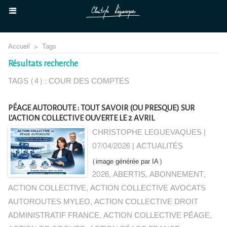
Accueil
>
Tags
Résultats recherche
TAGS (4) : COUR DES COMPTES
PÉAGE AUTOROUTE : TOUT SAVOIR (OU PRESQUE) SUR
L'ACTION COLLECTIVE OUVERTE LE 2 AVRIL
CHRISTOPHE LEGUEVAQUES |
07/04/2026
|
ACTUALITÉS
(image générée par IA)
2026
,
ABERTIS
,
ABONNEMENT
,
ACTION COLLECTIVE
,
ACTION COLLECTIVE AVOCATS
AUTOROUTES MYLEO
,
ACTION COLLECTIVE DROIT
ADMINISTRATIF FRANCE
,
ACTION COLLECTIVE PÉAGE
,