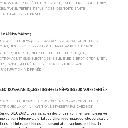
ECTROMAGNÉTISME
,
ÉLECTROSENSIBLE
,
ENEDIS
,
ERDF
,
GRDF
,
LINKY
,
DES
,
PANNE
,
RÉFÉRÉ
,
REFUS
,
ROBIN DES TOITS
,
SANTÉ
,
RFACTURATION
,
VIE PRIVÉE
U MARDI 16 MAI 2017
ISTOPHE LEGUEVAQUES | 16/05/2017
|
ACTION #3 - COMPTEURS
CTRIQUES LINKY - "LINKYSITION NE PASSERA PAS CHEZ MOI"
MPTEUR
,
DENTISTE
,
DIEUZAIDE
,
EDF
,
EHS
,
ÉLECTRIQUE
,
ECTROMAGNÉTISME
,
ÉLECTROSENSIBLE
,
ENEDIS
,
ERDF
,
GRDF
,
LINKY
,
DES
,
PANNE
,
RÉFÉRÉ
,
REFUS
,
ROBIN DES TOITS
,
SANTÉ
,
RFACTURATION
,
VIE PRIVÉE
LECTROMAGNÉTIQUES ET LES EFFETS NÉFASTES SUR NOTRE SANTÉ >
ISTOPHE LEGUEVAQUES | 13/05/2017
|
ACTION #3 - COMPTEURS
CTRIQUES LINKY - "LINKYSITION NE PASSERA PAS CHEZ MOI"
Gérard DIEUZAIDE, Les maladies des ondes, comment s'en préserver
me édition) Fibromyalgie, fatigue chronique, maux de tête, cervicalgie,
leurs multiples, problèmes de concentration, vertiges, troubles du