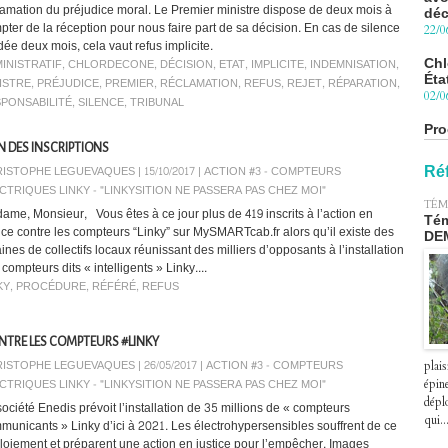
lamation du préjudice moral. Le Premier ministre dispose de deux mois à
Chl
pter de la réception pour nous faire part de sa décision. En cas de silence
Éta
dée deux mois, cela vaut refus implicite.
02/0
INISTRATIF
,
CHLORDECONE
,
DÉCISION
,
ETAT
,
IMPLICITE
,
INDEMNISATION
,
ISTRE
,
PRÉJUDICE
,
PREMIER
,
RÉCLAMATION
,
REFUS
,
REJET
,
RÉPARATION
,
Pro
PONSABILITÉ
,
SILENCE
,
TRIBUNAL
Blu
le 
27/0
ON DES INSCRIPTIONS
Péa
ISTOPHE LEGUEVAQUES | 15/10/2017
|
ACTION #3 - COMPTEURS
Ré
pre
CTRIQUES LINKY - "LINKYSITION NE PASSERA PAS CHEZ MOI"
le 2
TÉM
ame, Monsieur, Vous êtes à ce jour plus de 419 inscrits à l’action en
07/0
Tém
tice contre les compteurs “Linky” sur MySMARTcab.fr alors qu’il existe des
DE
ines de collectifs locaux réunissant des milliers d’opposants à l’installation
compteurs dits « intelligents » Linky....
KY
,
PROCÉDURE
,
RÉFÉRÉ
,
REFUS
NTRE LES COMPTEURS #LINKY
ISTOPHE LEGUEVAQUES | 26/05/2017
|
ACTION #3 - COMPTEURS
plais
CTRIQUES LINKY - "LINKYSITION NE PASSERA PAS CHEZ MOI"
épin
déplo
société Enedis prévoit l’installation de 35 millions de « compteurs
qui..
municants » Linky d’ici à 2021. Les électrohypersensibles souffrent de ce
loiement et préparent une action en justice pour l’empêcher. Images