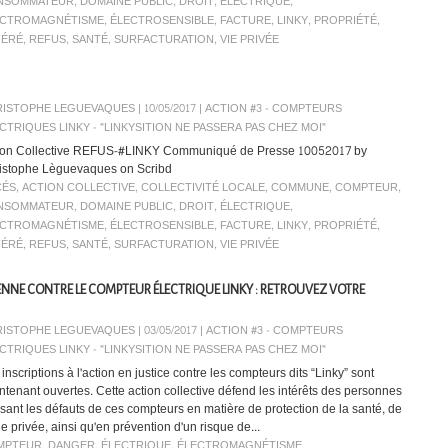
NSOMMATEUR
,
DOMAINE PUBLIC
,
DROIT
,
ÉLECTRIQUE
,
ECTROMAGNÉTISME
,
ÉLECTROSENSIBLE
,
FACTURE
,
LINKY
,
PROPRIÉTÉ
,
FÉRÉ
,
REFUS
,
SANTÉ
,
SURFACTURATION
,
VIE PRIVÉE
ISTOPHE LEGUEVAQUES | 10/05/2017
|
ACTION #3 - COMPTEURS
CTRIQUES LINKY - "LINKYSITION NE PASSERA PAS CHEZ MOI"
ion Collective REFUS-#LINKY Communiqué de Presse 10052017 by
istophe Lèguevaques on Scribd
CÉS
,
ACTION COLLECTIVE
,
COLLECTIVITÉ LOCALE
,
COMMUNE
,
COMPTEUR
,
NSOMMATEUR
,
DOMAINE PUBLIC
,
DROIT
,
ÉLECTRIQUE
,
ECTROMAGNÉTISME
,
ÉLECTROSENSIBLE
,
FACTURE
,
LINKY
,
PROPRIÉTÉ
,
FÉRÉ
,
REFUS
,
SANTÉ
,
SURFACTURATION
,
VIE PRIVÉE
ENNE CONTRE LE COMPTEUR ÉLECTRIQUE LINKY : RETROUVEZ VOTRE
ISTOPHE LEGUEVAQUES | 03/05/2017
|
ACTION #3 - COMPTEURS
CTRIQUES LINKY - "LINKYSITION NE PASSERA PAS CHEZ MOI"
inscriptions à l'action en justice contre les compteurs dits “Linky” sont
ntenant ouvertes. Cette action collective défend les intérêts des personnes
usant les défauts de ces compteurs en matière de protection de la santé, de
ie privée, ainsi qu'en prévention d'un risque de...
MPTEUR
,
DANGER
,
ÉLECTRIQUE
,
ÉLECTROMAGNÉTISME
,