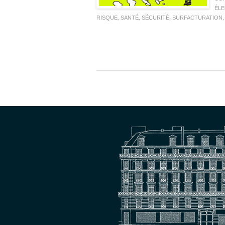
ÉLE
RISQUE
,
SANTÉ
,
SÉCURITÉ
,
SURFACTURATION