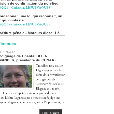
ordécone : une loi qui reconnaît, un
t qui conteste
6/2026
-
Christophe LEGUEVAQUES
cédure pénale - Moteurs diesel 1.5
eHDi : complément de plainte contre
Groupe STELLANTIS
4/2026
-
Christophe LEGUEVAQUES
ge autoroute : tout savoir (ou
férences
sque) sur l'action collective ouverte
 avril
OIGNAGES
4/2026
-
Christophe LEGUEVAQUES
oignage de Chantal BEER-
MANDER, présidente du CCNAAT
Travailler avec maître
Léguevaques dans le
cadre de la privatisation
de la gestion de
l‘aéroport de Toulouse-
Blagnac est un réel
ir. Dans les tempêtes soulevées par ce dossier
eux, Maître Léguevaques et toute son équipe ont
yé intelligence, compétence, art de l’a propos et, ce
.