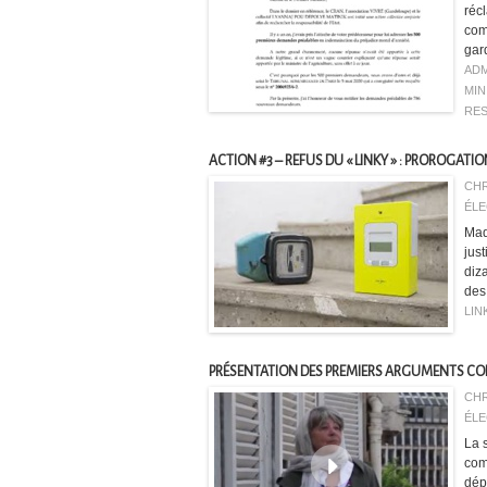
réc
com
gar
ADM
MIN
RES
ACTION #3 – REFUS DU « LINKY » : PROROGATI
CHR
ÉLE
Mad
jus
diza
des 
LIN
PRÉSENTATION DES PREMIERS ARGUMENTS CO
CHR
ÉLE
La 
com
dép