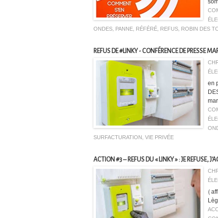
som
CO
ÉL
ONDES
,
PANNE
,
RÉFÉRÉ
,
REFUS
,
ROBIN DES T
REFUS DE #LINKY - CONFÉRENCE DE PRESSE MAR
CHR
ÉLE
en 
DES
mar
CO
ÉL
ON
SURFACTURATION
,
VIE PRIVÉE
ACTION #3 – REFUS DU « LINKY » : JE REFUSE, J'AG
CHR
ÉLE
(af
Lèg
AC