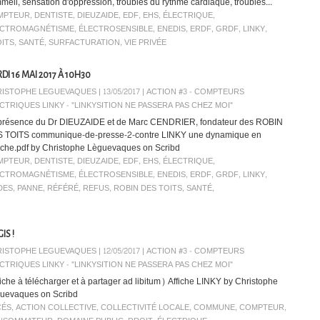
meil, sensation d'oppression, troubles du rythme cardiaque, troubles...
MPTEUR
,
DENTISTE
,
DIEUZAIDE
,
EDF
,
EHS
,
ÉLECTRIQUE
,
ECTROMAGNÉTISME
,
ÉLECTROSENSIBLE
,
ENEDIS
,
ERDF
,
GRDF
,
LINKY
,
OITS
,
SANTÉ
,
SURFACTURATION
,
VIE PRIVÉE
DI 16 MAI 2017 À 10H30
ISTOPHE LEGUEVAQUES | 13/05/2017
|
ACTION #3 - COMPTEURS
CTRIQUES LINKY - "LINKYSITION NE PASSERA PAS CHEZ MOI"
présence du Dr DIEUZAIDE et de Marc CENDRIER, fondateur des ROBIN
 TOITS communique-de-presse-2-contre LINKY une dynamique en
che.pdf by Christophe Lèguevaques on Scribd
MPTEUR
,
DENTISTE
,
DIEUZAIDE
,
EDF
,
EHS
,
ÉLECTRIQUE
,
ECTROMAGNÉTISME
,
ÉLECTROSENSIBLE
,
ENEDIS
,
ERDF
,
GRDF
,
LINKY
,
DES
,
PANNE
,
RÉFÉRÉ
,
REFUS
,
ROBIN DES TOITS
,
SANTÉ
,
IS !
ISTOPHE LEGUEVAQUES | 12/05/2017
|
ACTION #3 - COMPTEURS
CTRIQUES LINKY - "LINKYSITION NE PASSERA PAS CHEZ MOI"
fiche à télécharger et à partager ad libitum) Affiche LINKY by Christophe
uevaques on Scribd
CÉS
,
ACTION COLLECTIVE
,
COLLECTIVITÉ LOCALE
,
COMMUNE
,
COMPTEUR
,