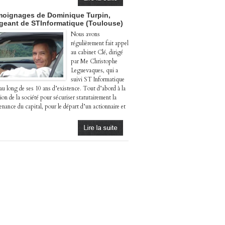
oignages de Dominique Turpin,
igeant de STInformatique (Toulouse)
Nous avons
régulièrement fait appel
au cabinet Clé, dirigé
par Me Christophe
Leguevaques, qui a
suivi ST Informatique
 au long de ses 10 ans d’existence. Tout d’abord à la
ion de la société pour sécuriser statutairement la
enance du capital, pour le départ d’un actionnaire et