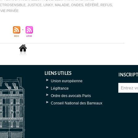
CTROSENSIBLE
,
JUSTICE
,
LINKY
,
MALADIE
,
ONDES
,
RÉFÉRÉ
,
REFUS
,
,
VIE PRIVÉE
LIENS UTILES
INSCRIPT
Union européenne
Légifrance
Ordre des avocats Paris
Conseil National des Barreaux