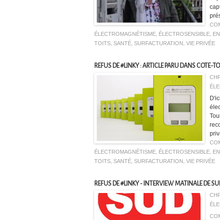
cap
prés
CO
ÉLECTROMAGNÉTISME
,
ÉLECTROSENSIBLE
,
EN
TOITS
,
SANTÉ
,
SURFACTURATION
,
VIE PRIVÉE
REFUS DE #LINKY : ARTICLE PARU DANS COTE-
CHR
ÉLE
D'i
éle
Tou
rec
priv
CO
ÉLECTROMAGNÉTISME
,
ÉLECTROSENSIBLE
,
EN
TOITS
,
SANTÉ
,
SURFACTURATION
,
VIE PRIVÉE
REFUS DE #LINKY - INTERVIEW MATINALE DE SU
CHR
ÉLE
CO