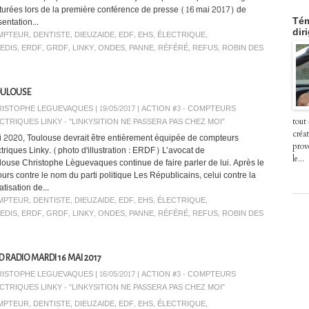
turées lors de la première conférence de presse (16 mai 2017) de
entation...
Tém
dir
MPTEUR
,
DENTISTE
,
DIEUZAIDE
,
EDF
,
EHS
,
ÉLECTRIQUE
,
EDIS
,
ERDF
,
GRDF
,
LINKY
,
ONDES
,
PANNE
,
RÉFÉRÉ
,
REFUS
,
ROBIN DES
TOULOUSE
ISTOPHE LEGUEVAQUES | 19/05/2017
|
ACTION #3 - COMPTEURS
CTRIQUES LINKY - "LINKYSITION NE PASSERA PAS CHEZ MOI"
tout
créat
ci 2020, Toulouse devrait être entièrement équipée de compteurs
prov
ctriques Linky. (photo d'illustration : ERDF) L’avocat de
le...
louse Christophe Lèguevaques continue de faire parler de lui. Après le
ours contre le nom du parti politique Les Républicains, celui contre la
atisation de...
MPTEUR
,
DENTISTE
,
DIEUZAIDE
,
EDF
,
EHS
,
ÉLECTRIQUE
,
EDIS
,
ERDF
,
GRDF
,
LINKY
,
ONDES
,
PANNE
,
RÉFÉRÉ
,
REFUS
,
ROBIN DES
D RADIO MARDI 16 MAI 2017
ISTOPHE LEGUEVAQUES | 16/05/2017
|
ACTION #3 - COMPTEURS
CTRIQUES LINKY - "LINKYSITION NE PASSERA PAS CHEZ MOI"
MPTEUR
,
DENTISTE
,
DIEUZAIDE
,
EDF
,
EHS
,
ÉLECTRIQUE
,