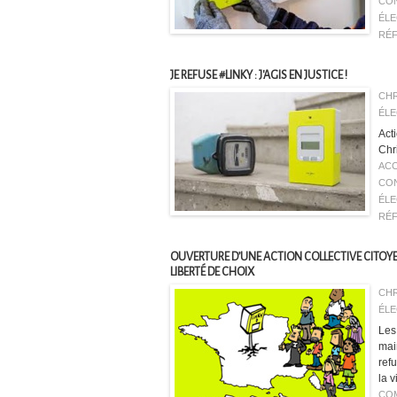
CO
ÉL
RÉ
JE REFUSE #LINKY : J'AGIS EN JUSTICE !
CHR
ÉLE
Act
Chr
AC
CO
ÉL
RÉ
OUVERTURE D’UNE ACTION COLLECTIVE CITOY
LIBERTÉ DE CHOIX
CHR
ÉLE
Les 
mai
ref
la v
CO