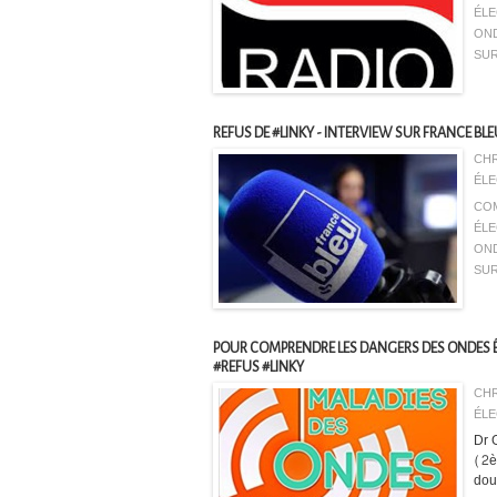
ÉL
ON
SU
REFUS DE #LINKY - INTERVIEW SUR FRANCE BLE
CHR
ÉLE
CO
ÉL
ON
SU
POUR COMPRENDRE LES DANGERS DES ONDES É
#REFUS #LINKY
CHR
ÉLE
Dr 
(2è
dou