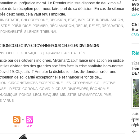
lamation du préjudice moral. Le Premier ministre dispose de deux mois à
déc
pter de la réception pour nous faire part de sa décision. En cas de silence
22/0
dée deux mois, cela vaut refus implicite.
Chl
INISTRATIF
,
CHLORDECONE
,
DÉCISION
,
ETAT
,
IMPLICITE
,
INDEMNISATION
,
Éta
ISTRE
,
PRÉJUDICE
,
PREMIER
,
RÉCLAMATION
,
REFUS
,
REJET
,
RÉPARATION
,
02/0
PONSABILITÉ
,
SILENCE
,
TRIBUNAL
Pro
Blu
CTION COLLECTIVE CITOYENNE POUR GELER LES DIVIDENDES
le 
ISTOPHE LEGUEVAQUES | 02/04/2020
|
ACTUALITÉS
Ré
27/0
licité par des citoyens indignés, MySmartCab.fr lance une action en justice
TÉM
Péa
ant les dividendes des grandes sociétés face la crise sanitaire hors-norme
Tém
pre
Covid-19. Objectifs ? Annuler la distribution des dividendes, créer une
DE
le 2
ribution de solidarité exceptionnelle et financer le fonds de...
07/0
ION
,
CIRCONSTANCES EXCEPTIONNELLES
,
CITOYENNE
,
COLLECTIVE
,
SEIL D'ÉTAT
,
CORONA
,
COVID19
,
CRISE
,
DIVIDENDES
,
ÉCONOMIE
,
ONOMIQUE
,
FONDS
,
LEGUEVAQUES
,
MINISTRE
,
MYSMARTCAB
,
PME
,
E
,
VIRUS
plais
épin
déplo
qui..