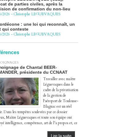
ision de confirmation du non-lieu
6/2026
-
Christophe LEGUEVAQUES
ordécone : une loi qui reconnaît, un
t qui conteste
6/2026
-
Christophe LEGUEVAQUES
cédure pénale - Moteurs diesel 1.5
eHDi : complément de plainte contre
Groupe STELLANTIS
férences
4/2026
-
Christophe LEGUEVAQUES
OIGNAGES
ge autoroute : tout savoir (ou
oignage de Chantal BEER-
sque) sur l'action collective ouverte
MANDER, présidente du CCNAAT
 avril
4/2026
-
Christophe LEGUEVAQUES
Travailler avec maître
Léguevaques dans le
cadre de la privatisation
de la gestion de
l‘aéroport de Toulouse-
Blagnac est un réel
ir. Dans les tempêtes soulevées par ce dossier
eux, Maître Léguevaques et toute son équipe ont
yé intelligence, compétence, art de l’a propos et, ce
.