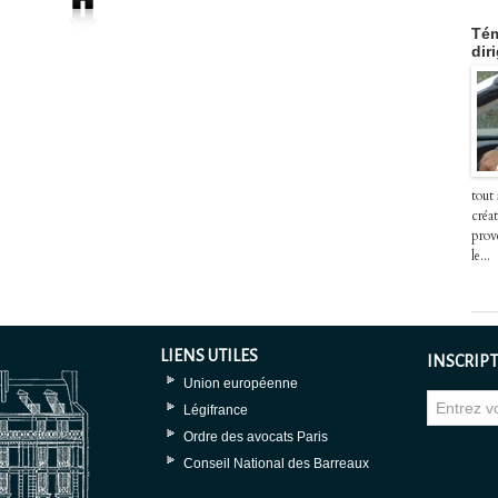
Tém
dir
tout
créat
prov
le...
LIENS UTILES
INSCRIPT
Union européenne
Légifrance
Ordre des avocats Paris
Conseil National des Barreaux