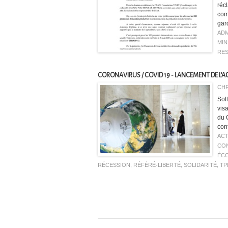
réc
com
gar
ADM
MIN
RES
CORONAVIRUS / COVID 19 - LANCEMENT DE L’A
CHR
Sol
vis
du 
cont
ACT
CON
ÉC
RÉCESSION
,
RÉFÉRÉ-LIBERTÉ
,
SOLIDARITÉ
,
TP