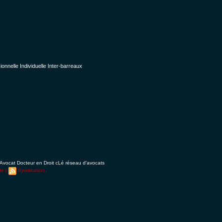
nelle Individuelle Inter-barreaux
Avocat Docteur en Droit cLé réseau d'avocats
te
|
Syndication