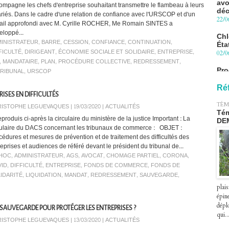
déc
ompagne les chefs d'entreprise souhaitant transmettre le flambeau à leurs
22/0
ariés. Dans le cadre d'une relation de confiance avec l'URSCOP et d'un
vail approfondi avec M. Cyrille ROCHER, Me Romain SINTES a
Chl
eloppé...
Éta
INISTRATEUR
,
BARRE
,
CESSION
,
CONFIANCE
,
CONTINUATION
,
02/0
FICULTÉ
,
DIRIGEANT
,
ÉCONOMIE SOCIALE ET SOLIDAIRE
,
ENTREPRISE
,
Pro
,
MANDATAIRE
,
PLAN
,
PROCÉDURE COLLECTIVE
,
REDRESSEMENT
,
Blu
RIBUNAL
,
URSCOP
le 
27/0
Ré
RISES EN DIFFICULTÉS
Péa
TÉM
ISTOPHE LEGUEVAQUES | 19/03/2020
|
ACTUALITÉS
pre
Tém
eproduis ci-après la circulaire du ministère de la justice Important : La
le 2
DE
culaire du DACS concernant les tribunaux de commerce : OBJET :
07/0
cédures et mesures de prévention et de traitement des difficultés des
reprises et audiences de référé devant le président du tribunal de...
 HOC
,
ADMINISTRATEUR
,
AGS
,
AVOCAT
,
CHOMAGE PARTIEL
,
CORONA
,
ID
,
DIFFICULTÉ
,
ENTREPRISE
,
FONDS DE COMMERCE
,
FONDS DE
IDARITÉ
,
LIQUIDATION
,
MANDAT
,
REDRESSEMENT
,
SAUVEGARDE
,
plais
épin
déplo
SAUVEGARDE POUR PROTÉGER LES ENTREPRISES ?
qui..
ISTOPHE LEGUEVAQUES | 13/03/2020
|
ACTUALITÉS