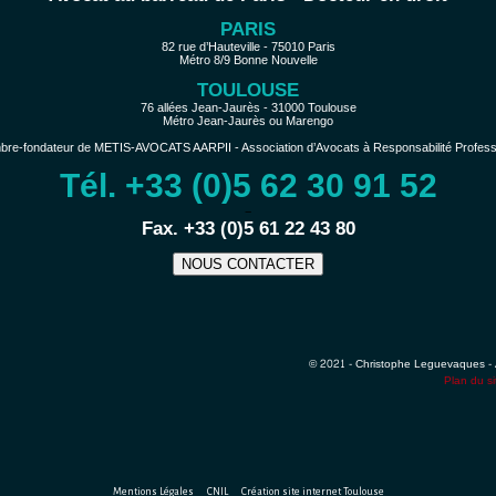
PARIS
82 rue d’Hauteville - 75010 Paris
Métro 8/9 Bonne Nouvelle
TOULOUSE
76 allées Jean-Jaurès - 31000 Toulouse
Métro Jean-Jaurès ou Marengo
e-fondateur de METIS-AVOCATS AARPII - Association d’Avocats à Responsabilité Profession
Tél. +33 (0)5 62 30 91 52
−
Fax. +33 (0)5 61 22 43 80
NOUS CONTACTER
© 2021 - Christophe Leguevaques - 
Plan du si
Mentions Légales
CNIL
Création site internet Toulouse