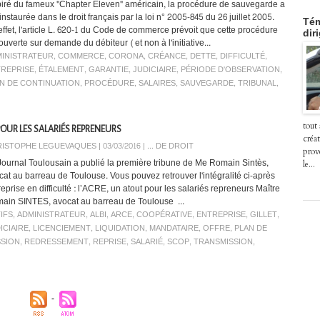
piré du fameux "Chapter Eleven" américain, la procédure de sauvegarde a
instaurée dans le droit français par la loi n° 2005-845 du 26 juillet 2005.
Tém
effet, l'article L. 620-1 du Code de commerce prévoit que cette procédure
dir
ouverte sur demande du débiteur (et non à l'initiative...
INISTRATEUR
,
COMMERCE
,
CORONA
,
CRÉANCE
,
DETTE
,
DIFFICULTÉ
,
REPRISE
,
ÉTALEMENT
,
GARANTIE
,
JUDICIAIRE
,
PÉRIODE D'OBSERVATION
,
N DE CONTINUATION
,
PROCÉDURE
,
SALAIRES
,
SAUVEGARDE
,
TRIBUNAL
,
tout
 POUR LES SALARIÉS REPRENEURS
créat
ISTOPHE LEGUEVAQUES | 03/03/2016
|
... DE DROIT
prov
Journal Toulousain a publié la première tribune de Me Romain Sintès,
le...
cat au barreau de Toulouse. Vous pouvez retrouver l'intégralité ci-après
eprise en difficulté : l’ACRE, un atout pour les salariés repreneurs Maître
ain SINTES, avocat au barreau de Toulouse ...
IFS
,
ADMINISTRATEUR
,
ALBI
,
ARCE
,
COOPÉRATIVE
,
ENTREPRISE
,
GILLET
,
ICIAIRE
,
LICENCIEMENT
,
LIQUIDATION
,
MANDATAIRE
,
OFFRE
,
PLAN DE
SION
,
REDRESSEMENT
,
REPRISE
,
SALARIÉ
,
SCOP
,
TRANSMISSION
,