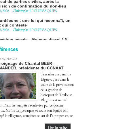
ision de confirmation du non-lieu
6/2026
-
Christophe LEGUEVAQUES
ordécone : une loi qui reconnaît, un
t qui conteste
6/2026
-
Christophe LEGUEVAQUES
cédure pénale - Moteurs diesel 1.5
eHDi : complément de plainte contre
Groupe STELLANTIS
4/2026
-
Christophe LEGUEVAQUES
férences
ge autoroute : tout savoir (ou
OIGNAGES
sque) sur l'action collective ouverte
oignage de Chantal BEER-
 avril
MANDER, présidente du CCNAAT
4/2026
-
Christophe LEGUEVAQUES
Travailler avec maître
Léguevaques dans le
cadre de la privatisation
de la gestion de
l‘aéroport de Toulouse-
Blagnac est un réel
ir. Dans les tempêtes soulevées par ce dossier
eux, Maître Léguevaques et toute son équipe ont
yé intelligence, compétence, art de l’a propos et, ce
.