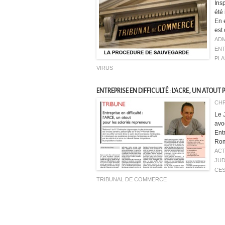
Ins
été 
En 
est 
ADM
ENT
PLA
VIRUS
ENTREPRISE EN DIFFICULTÉ : L’ACRE, UN ATOUT
CHR
Le 
avo
Entr
Rom
ACT
JUD
CES
TRIBUNAL DE COMMERCE