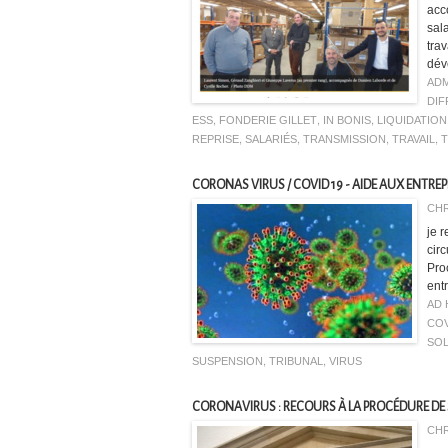
acc
sal
tra
dév
ADM
DIF
ESS
,
FONDERIE GILLET
,
IN BONIS
,
LIQUIDATION
REPRISE
,
SALARIÉS
,
TRANSMISSION
,
TRAVAIL
,
T
CORONAS VIRUS / COVID 19 - AIDE AUX ENTREP
CHR
je r
cir
Pro
ent
AD
COV
SOL
SUSPENSION
,
TRIBUNAL
,
VIRUS
CORONAVIRUS : RECOURS À LA PROCÉDURE DE 
CHR