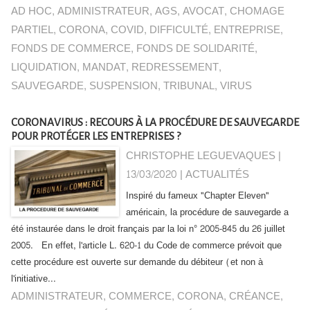
AD HOC
,
ADMINISTRATEUR
,
AGS
,
AVOCAT
,
CHOMAGE
PARTIEL
,
CORONA
,
COVID
,
DIFFICULTÉ
,
ENTREPRISE
,
FONDS DE COMMERCE
,
FONDS DE SOLIDARITÉ
,
LIQUIDATION
,
MANDAT
,
REDRESSEMENT
,
SAUVEGARDE
,
SUSPENSION
,
TRIBUNAL
,
VIRUS
CORONAVIRUS : RECOURS À LA PROCÉDURE DE SAUVEGARDE
POUR PROTÉGER LES ENTREPRISES ?
CHRISTOPHE LEGUEVAQUES |
13/03/2020
|
ACTUALITÉS
Inspiré du fameux "Chapter Eleven"
américain, la procédure de sauvegarde a
été instaurée dans le droit français par la loi n° 2005-845 du 26 juillet
2005. En effet, l'article L. 620-1 du Code de commerce prévoit que
cette procédure est ouverte sur demande du débiteur (et non à
l'initiative...
ADMINISTRATEUR
,
COMMERCE
,
CORONA
,
CRÉANCE
,