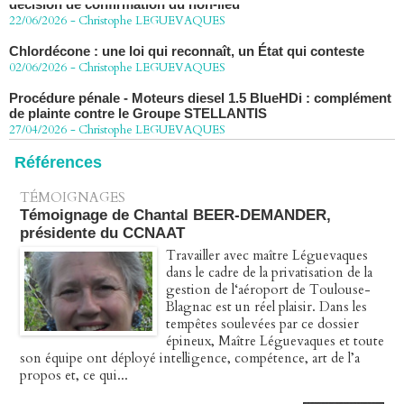
22/06/2026
-
Christophe LEGUEVAQUES
Chlordécone : une loi qui reconnaît, un État qui conteste
02/06/2026
-
Christophe LEGUEVAQUES
Procédure pénale - Moteurs diesel 1.5 BlueHDi : complément
de plainte contre le Groupe STELLANTIS
27/04/2026
-
Christophe LEGUEVAQUES
Péage autoroute : tout savoir (ou presque) sur l'action
Références
collective ouverte le 2 avril
07/04/2026
-
Christophe LEGUEVAQUES
TÉMOIGNAGES
Témoignage de Chantal BEER-DEMANDER,
présidente du CCNAAT
Travailler avec maître Léguevaques
dans le cadre de la privatisation de la
gestion de l‘aéroport de Toulouse-
Blagnac est un réel plaisir. Dans les
tempêtes soulevées par ce dossier
épineux, Maître Léguevaques et toute
son équipe ont déployé intelligence, compétence, art de l’a
propos et, ce qui...