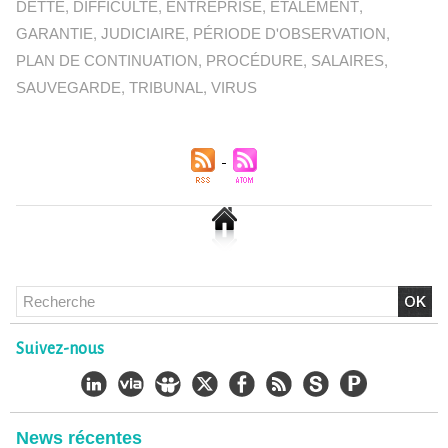
DETTE
,
DIFFICULTÉ
,
ENTREPRISE
,
ÉTALEMENT
,
GARANTIE
,
JUDICIAIRE
,
PÉRIODE D'OBSERVATION
,
PLAN DE CONTINUATION
,
PROCÉDURE
,
SALAIRES
,
SAUVEGARDE
,
TRIBUNAL
,
VIRUS
Chlordécone : un non-lieu confirmé, la bataille se déplace
Suivez-nous
vers la Cour de cassation
30/06/2026
-
Christophe LEGUEVAQUES
CHLORDÉCONE Déclaration de Me Christophe
LÈGUEVAQUES (CLE), avocat de parties civiles, après la
News récentes
décision de confirmation du non-lieu