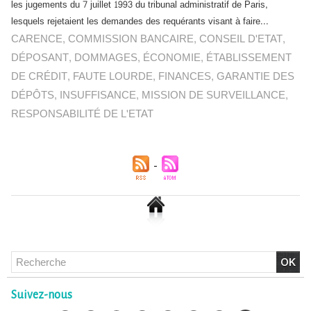
les jugements du 7 juillet 1993 du tribunal administratif de Paris,
lesquels rejetaient les demandes des requérants visant à faire...
CARENCE
,
COMMISSION BANCAIRE
,
CONSEIL D'ETAT
,
DÉPOSANT
,
DOMMAGES
,
ÉCONOMIE
,
ÉTABLISSEMENT
DE CRÉDIT
,
FAUTE LOURDE
,
FINANCES
,
GARANTIE DES
DÉPÔTS
,
INSUFFISANCE
,
MISSION DE SURVEILLANCE
,
RESPONSABILITÉ DE L'ETAT
Chlordécone : un non-lieu confirmé, la bataille se déplace
vers la Cour de cassation
Suivez-nous
30/06/2026
-
Christophe LEGUEVAQUES