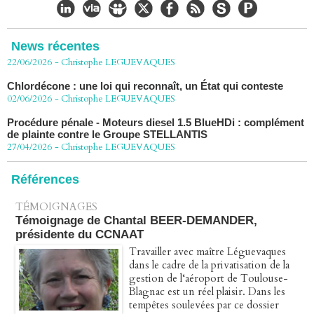
CHLORDÉCONE Déclaration de Me Christophe
LÈGUEVAQUES (CLE), avocat de parties civiles, après la
décision de confirmation du non-lieu
News récentes
22/06/2026
-
Christophe LEGUEVAQUES
Chlordécone : une loi qui reconnaît, un État qui conteste
02/06/2026
-
Christophe LEGUEVAQUES
Procédure pénale - Moteurs diesel 1.5 BlueHDi : complément
de plainte contre le Groupe STELLANTIS
27/04/2026
-
Christophe LEGUEVAQUES
Péage autoroute : tout savoir (ou presque) sur l'action
collective ouverte le 2 avril
Références
07/04/2026
-
Christophe LEGUEVAQUES
TÉMOIGNAGES
Témoignage de Chantal BEER-DEMANDER,
présidente du CCNAAT
Travailler avec maître Léguevaques
dans le cadre de la privatisation de la
gestion de l‘aéroport de Toulouse-
Blagnac est un réel plaisir. Dans les
tempêtes soulevées par ce dossier