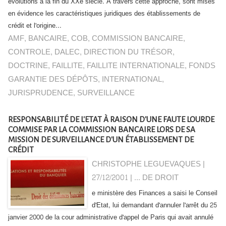
évolutions à la fin du XXe siècle. À travers cette approche, sont mises
en évidence les caractéristiques juridiques des établissements de
crédit et l'origine...
AMF
,
BANCAIRE
,
COB
,
COMMISSION BANCAIRE
,
CONTROLE
,
DALEC
,
DIRECTION DU TRÉSOR
,
DOCTRINE
,
FAILLITE
,
FAILLITE INTERNATIONALE
,
FONDS
GARANTIE DES DÉPÔTS
,
INTERNATIONAL
,
JURISPRUDENCE
,
SURVEILLANCE
RESPONSABILITÉ DE L'ETAT À RAISON D'UNE FAUTE LOURDE
COMMISE PAR LA COMMISSION BANCAIRE LORS DE SA
MISSION DE SURVEILLANCE D'UN ÉTABLISSEMENT DE
CRÉDIT
CHRISTOPHE LEGUEVAQUES |
27/12/2001
|
... DE DROIT
e ministère des Finances a saisi le Conseil
d'Etat, lui demandant d'annuler l'arrêt du 25
janvier 2000 de la cour administrative d'appel de Paris qui avait annulé