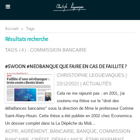
Accueil
>
Tags
Résultats recherche
TAGS (4) : COMMISSION BANCAIRE
#SWOON #NEOBANQUE QUE FAIRE EN CAS DE FAILLITE ?
CHRISTOPHE LEGUEVAQUES |
23/12/2021
|
ACTUALITÉS
Cela ne me rajeunit pas : en 2001, j'ai
soutenu ma thèse sur le "droit des
défaillances bancaires" sous la direction de Mme le professeur Corinne
Saint-Alary-Houin. Cette thèse a été publiée en 2002 chez Economica.
Un dossier complet dans la La Dépêche du Midi...
ACPR
,
AGRÉMENT
,
BANCAIRE
,
BANQUE
,
COMMISSION
BANCAIRE
,
CRÉDIT
,
DÉFAILLANCE
,
ÉTABLISSEMENT
,