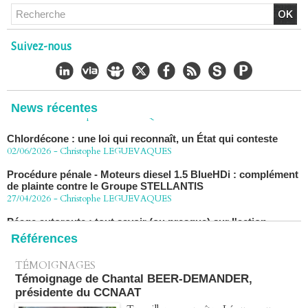
Chlordécone : un non-lieu confirmé, la bataille se déplace
vers la Cour de cassation
30/06/2026
-
Christophe LEGUEVAQUES
Suivez-nous
CHLORDÉCONE Déclaration de Me Christophe
LÈGUEVAQUES (CLE), avocat de parties civiles, après la
décision de confirmation du non-lieu
22/06/2026
-
Christophe LEGUEVAQUES
News récentes
Chlordécone : une loi qui reconnaît, un État qui conteste
02/06/2026
-
Christophe LEGUEVAQUES
Procédure pénale - Moteurs diesel 1.5 BlueHDi : complément
de plainte contre le Groupe STELLANTIS
27/04/2026
-
Christophe LEGUEVAQUES
Péage autoroute : tout savoir (ou presque) sur l'action
collective ouverte le 2 avril
07/04/2026
-
Christophe LEGUEVAQUES
Références
TÉMOIGNAGES
Témoignage de Chantal BEER-DEMANDER,
présidente du CCNAAT