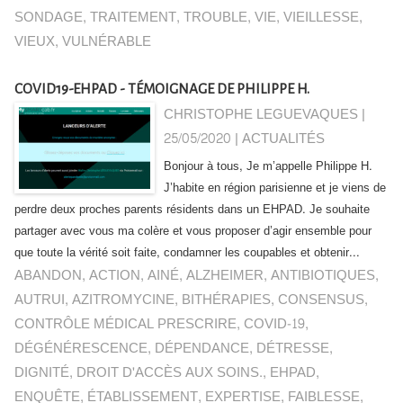
SONDAGE
,
TRAITEMENT
,
TROUBLE
,
VIE
,
VIEILLESSE
,
VIEUX
,
VULNÉRABLE
COVID19-EHPAD - TÉMOIGNAGE DE PHILIPPE H.
CHRISTOPHE LEGUEVAQUES |
25/05/2020
|
ACTUALITÉS
Bonjour à tous, Je m’appelle Philippe H.
J’habite en région parisienne et je viens de
perdre deux proches parents résidents dans un EHPAD. Je souhaite
partager avec vous ma colère et vous proposer d’agir ensemble pour
que toute la vérité soit faite, condamner les coupables et obtenir...
ABANDON
,
ACTION
,
AINÉ
,
ALZHEIMER
,
ANTIBIOTIQUES
,
AUTRUI
,
AZITROMYCINE
,
BITHÉRAPIES
,
CONSENSUS
,
CONTRÔLE MÉDICAL PRESCRIRE
,
COVID-19
,
DÉGÉNÉRESCENCE
,
DÉPENDANCE
,
DÉTRESSE
,
DIGNITÉ
,
DROIT D'ACCÈS AUX SOINS.
,
EHPAD
,
ENQUÊTE
,
ÉTABLISSEMENT
,
EXPERTISE
,
FAIBLESSE
,