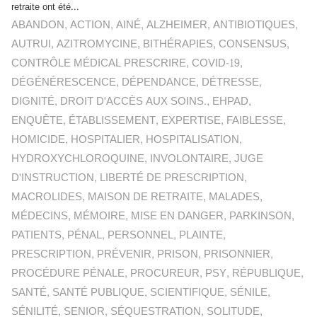
retraite ont été...
ABANDON
,
ACTION
,
AINÉ
,
ALZHEIMER
,
ANTIBIOTIQUES
,
AUTRUI
,
AZITROMYCINE
,
BITHÉRAPIES
,
CONSENSUS
,
CONTRÔLE MÉDICAL PRESCRIRE
,
COVID-19
,
DÉGÉNÉRESCENCE
,
DÉPENDANCE
,
DÉTRESSE
,
DIGNITÉ
,
DROIT D'ACCÈS AUX SOINS.
,
EHPAD
,
ENQUÊTE
,
ÉTABLISSEMENT
,
EXPERTISE
,
FAIBLESSE
,
HOMICIDE
,
HOSPITALIER
,
HOSPITALISATION
,
HYDROXYCHLOROQUINE
,
INVOLONTAIRE
,
JUGE
D'INSTRUCTION
,
LIBERTÉ DE PRESCRIPTION
,
MACROLIDES
,
MAISON DE RETRAITE
,
MALADES
,
MÉDECINS
,
MÉMOIRE
,
MISE EN DANGER
,
PARKINSON
,
PATIENTS
,
PÉNAL
,
PERSONNEL
,
PLAINTE
,
PRESCRIPTION
,
PRÉVENIR
,
PRISON
,
PRISONNIER
,
PROCÉDURE PÉNALE
,
PROCUREUR
,
PSY
,
RÉPUBLIQUE
,
SANTÉ
,
SANTÉ PUBLIQUE
,
SCIENTIFIQUE
,
SÉNILE
,
SÉNILITÉ
,
SENIOR
,
SÉQUESTRATION
,
SOLITUDE
,