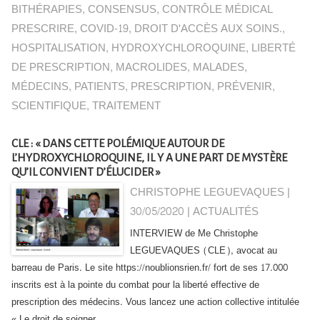
BITHÉRAPIES
,
CONSENSUS
,
CONTRÔLE MÉDICAL
PRESCRIRE
,
COVID-19
,
DROIT D'ACCÈS AUX SOINS.
,
HOSPITALISATION
,
HYDROXYCHLOROQUINE
,
LIBERTÉ
DE PRESCRIPTION
,
MACROLIDES
,
MALADES
,
MÉDECINS
,
PATIENTS
,
PRESCRIPTION
,
PRÉVENIR
,
SCIENTIFIQUE
,
TRAITEMENT
CLE : « DANS CETTE POLÉMIQUE AUTOUR DE
L’HYDROXYCHLOROQUINE, IL Y A UNE PART DE MYSTÈRE
QU’IL CONVIENT D’ÉLUCIDER »
CHRISTOPHE LEGUEVAQUES |
30/05/2020
|
ACTUALITÉS
INTERVIEW de Me Christophe
LEGUEVAQUES (CLE), avocat au
barreau de Paris. Le site https://noublionsrien.fr/ fort de ses 17.000
inscrits est à la pointe du combat pour la liberté effective de
prescription des médecins. Vous lancez une action collective intitulée
« Le droit de soigner...