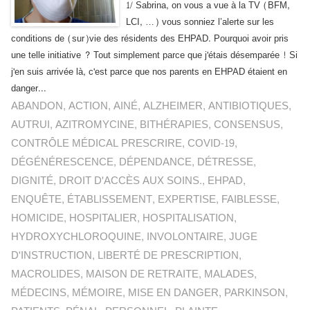
1/ Sabrina, on vous a vue à la TV (BFM,
LCI, …) vous sonniez l’alerte sur les
conditions de (sur)vie des résidents des EHPAD. Pourquoi avoir pris
une telle initiative ? Tout simplement parce que j'étais désemparée ! Si
j'en suis arrivée là, c'est parce que nos parents en EHPAD étaient en
danger...
ABANDON
,
ACTION
,
AINÉ
,
ALZHEIMER
,
ANTIBIOTIQUES
,
AUTRUI
,
AZITROMYCINE
,
BITHÉRAPIES
,
CONSENSUS
,
CONTRÔLE MÉDICAL PRESCRIRE
,
COVID-19
,
DÉGÉNÉRESCENCE
,
DÉPENDANCE
,
DÉTRESSE
,
DIGNITÉ
,
DROIT D'ACCÈS AUX SOINS.
,
EHPAD
,
ENQUÊTE
,
ÉTABLISSEMENT
,
EXPERTISE
,
FAIBLESSE
,
HOMICIDE
,
HOSPITALIER
,
HOSPITALISATION
,
HYDROXYCHLOROQUINE
,
INVOLONTAIRE
,
JUGE
D'INSTRUCTION
,
LIBERTÉ DE PRESCRIPTION
,
MACROLIDES
,
MAISON DE RETRAITE
,
MALADES
,
MÉDECINS
,
MÉMOIRE
,
MISE EN DANGER
,
PARKINSON
,