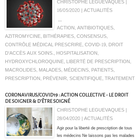
CHRISTOPHE LEGUEVAQUES |
16/05/2020
|
ACTUALITÉS
...
ACTION
,
ANTIBIOTIQUES
,
AZITROMYCINE
,
BITHÉRAPIES
,
CONSENSUS
,
CONTRÔLE MÉDICAL PRESCRIRE
,
COVID-19
,
DROIT
D'ACCÈS AUX SOINS.
,
HOSPITALISATION
,
HYDROXYCHLOROQUINE
,
LIBERTÉ DE PRESCRIPTION
,
MACROLIDES
,
MALADES
,
MÉDECINS
,
PATIENTS
,
PRESCRIPTION
,
PRÉVENIR
,
SCIENTIFIQUE
,
TRAITEMENT
CORONAVIRUS/COVID19 : ACTION COLLECTIVE - LE DROIT
DE SOIGNER & D'ÊTRE SOIGNÉ
CHRISTOPHE LEGUEVAQUES |
28/04/2020
|
ACTUALITÉS
Agir pour la liberté de prescription de tous
les médecins Ne laissons pas les malades