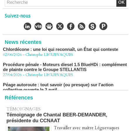
30/06/2026
-
Christophe LEGUEVAQUES
CHLORDÉCONE Déclaration de Me Christophe
Suivez-nous
LÈGUEVAQUES (CLE), avocat de parties civiles, après la
décision de confirmation du non-lieu
22/06/2026
-
Christophe LEGUEVAQUES
Chlordécone : une loi qui reconnaît, un État qui conteste
News récentes
02/06/2026
-
Christophe LEGUEVAQUES
Procédure pénale - Moteurs diesel 1.5 BlueHDi : complément
de plainte contre le Groupe STELLANTIS
27/04/2026
-
Christophe LEGUEVAQUES
Péage autoroute : tout savoir (ou presque) sur l'action
collective ouverte le 2 avril
07/04/2026
-
Christophe LEGUEVAQUES
Références
TÉMOIGNAGES
Témoignage de Chantal BEER-DEMANDER,
présidente du CCNAAT
Travailler avec maître Léguevaques