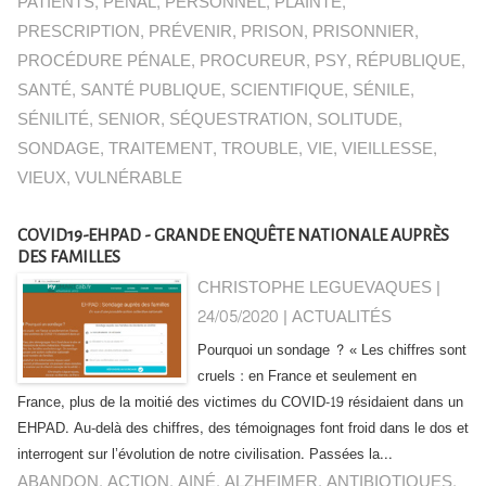
PATIENTS
,
PÉNAL
,
PERSONNEL
,
PLAINTE
,
PRESCRIPTION
,
PRÉVENIR
,
PRISON
,
PRISONNIER
,
PROCÉDURE PÉNALE
,
PROCUREUR
,
PSY
,
RÉPUBLIQUE
,
SANTÉ
,
SANTÉ PUBLIQUE
,
SCIENTIFIQUE
,
SÉNILE
,
SÉNILITÉ
,
SENIOR
,
SÉQUESTRATION
,
SOLITUDE
,
SONDAGE
,
TRAITEMENT
,
TROUBLE
,
VIE
,
VIEILLESSE
,
VIEUX
,
VULNÉRABLE
COVID19-EHPAD - GRANDE ENQUÊTE NATIONALE AUPRÈS
DES FAMILLES
CHRISTOPHE LEGUEVAQUES |
24/05/2020
|
ACTUALITÉS
Pourquoi un sondage ? « Les chiffres sont
cruels : en France et seulement en
France, plus de la moitié des victimes du COVID-19 résidaient dans un
EHPAD. Au-delà des chiffres, des témoignages font froid dans le dos et
interrogent sur l’évolution de notre civilisation. Passées la...
ABANDON
,
ACTION
,
AINÉ
,
ALZHEIMER
,
ANTIBIOTIQUES
,