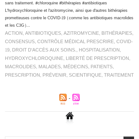
sans traitement. #chloroquine #bithérapies #antibiotiques
L'hydroxychloroquine et l'azitromycine, ainsi que d'autres bithérapies
prometteuses contre le COVID-19 (comme les antibiotiques macrolides
et les C3G)...
ACTION
,
ANTIBIOTIQUES
,
AZITROMYCINE
,
BITHÉRAPIES
,
CONSENSUS
,
CONTRÔLE MÉDICAL PRESCRIRE
,
COVID-
19
,
DROIT D'ACCÈS AUX SOINS.
,
HOSPITALISATION
,
HYDROXYCHLOROQUINE
,
LIBERTÉ DE PRESCRIPTION
,
MACROLIDES
,
MALADES
,
MÉDECINS
,
PATIENTS
,
PRESCRIPTION
,
PRÉVENIR
,
SCIENTIFIQUE
,
TRAITEMENT
Chlordécone : un non-lieu confirmé, la bataille se déplace
vers la Cour de cassation